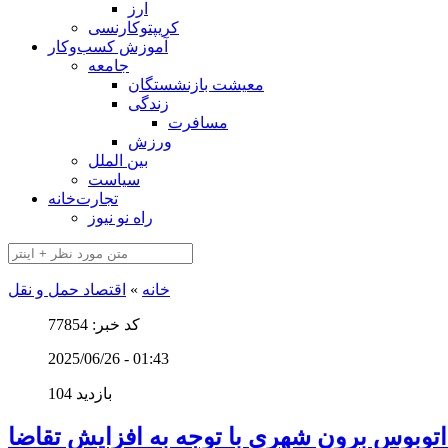
ارز
کریپتوکارنسی
آموزش کسب‌وکار
جامعه
معیشت بازنشستگان
زندگی
مسافرت
ورزش
بین الملل
سیاست
تجارت‌خانه
راه نو نیوز
خانه
»
اقتصاد حمل و نقل
کد خبر: 77854
2025/06/26 - 01:43
104 بازدید
توبوس برون شهری با توجه به افزایش تقاضا