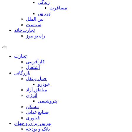
زندگی
مسافرت
ورزش
بین الملل
سیاست
تجارت‌خانه
راه نو نیوز
تجارت
کارآفرینی
اشتغال
بازرگانی
حمل و نقل
خودرو
مناطق آزاد
انرژی
پتروشیمی
مسکن
صنایع غذایی
فناوری
بورس ایران و جهان
بانک و بودجه