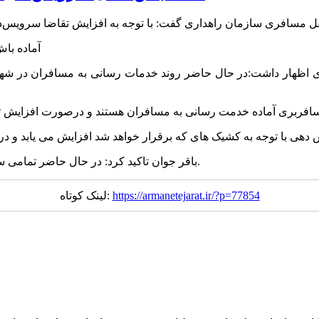
فری اظهار داشت:در حال حاضر روند خدمات رسانی به مسافران در ش
باقر جوان تاکید کرد: در حال حاضر تمامی سرویس ها فعال هستند و هیچ مشکلی به در خدمت رسانی وجود ندارد.
https://armanetejarat.ir/?p=77854
لینک کوتاه: