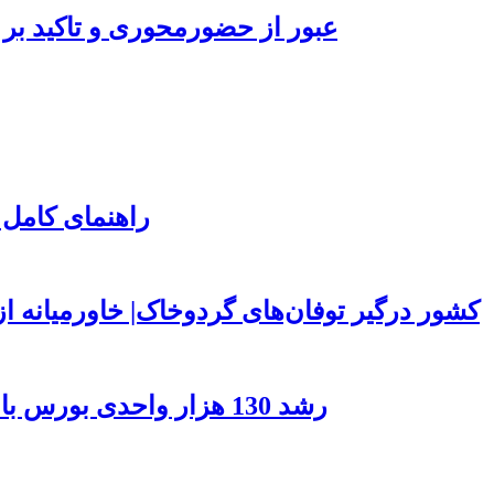
عبور از حضورمحوری و تاکید بر 
راهنمای کامل 
۱۵۰ کشور درگیر توفان‌های گردوخاک| خاورمیانه
رشد 130 هزار واحدی بورس با ورود 6 همت پول حقیقی/ صف خرید 700 نماد