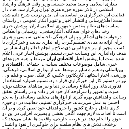
بیداری اسلامی و سید محمد حسینی وزیر وقت فرهنگ و ارشاد
اسلامی در تالار سوره حوزه هنری تهران برگزار شد. هدف از
فعالیت این خبرگزاری در اساسنامه آن، بدین ترتیب شرح داده شده
است: اطلاع‌رسانی و انتشار اخبار و تنویر افکار عمومی در راستای
سیاست‌های نظام مقدس جمهوری اسلامی ایران، پوشش خبری
رخدادهای قوای سه‌گانه، افکارسنجی، ارزشیابی و انعکاس
درخواست‌های آشکار و پنهان فرهنگی، اجتماعی، سیاسی و هنری
برای ارائه به مبادی تصمیم‌گیری، راه اندازی سایت و خبرگزاری با
کسب مجوز از مراجع قانونی ذی‌صلاح و انجام فعالیتهای انتشاراتی.
هدف راه‌اندازی این وبسایت خبری تسنیم، پوشش اخبار عربی اعلام
شده است اما پوشش
اخبار اقتصادی ایران
مرتبط با همه حوزه‌های
خبری شامل موضوعات مختلف سیاسی، اجتماعی،
اقتصادی
و
بین‌المللی به همراه سایر زمینه‌ها اعم از بیداری اسلامی، فرهنگی،
ورزشی، اخبار استانها، کاریکاتور، عکس، گرافیک، صوت و فیلم و ...
نیز در دستور کار این خبرگزاری قرار دارد. تسنیم همواره استفاده از
فناوری های روز اطلاع رسانی در دنیا و نیز مدیاهای مختلف بویژه
صوت و تصویر را سرلوحه کار خود قرار داده و در راستای تحقق
رسالت و اهدافش بهره گیری از ابزارهای مختلف رسانه‌ای را به نحو
احسن به عمل می‌رساند. خبرگزاری تسنیم، فعالیت در دو حوزه
کاری داخل و خارج کشور را جزو اهداف خود تعیین کرده و بر آن
است تا اقدامات لازم جهت آگاهی بخشی و بصیرت افزایی در این دو
حوزه را انجام دهد. در عرصه خارجی، واقعیت‌ها نشان می‌دهد که
برخلاف تلاش های نظام سلطه برای جلوگیری از نفوذ و انتشار