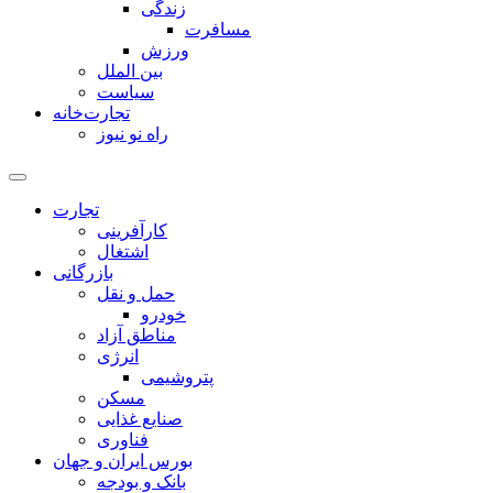
زندگی
مسافرت
ورزش
بین الملل
سیاست
تجارت‌خانه
راه نو نیوز
تجارت
کارآفرینی
اشتغال
بازرگانی
حمل و نقل
خودرو
مناطق آزاد
انرژی
پتروشیمی
مسکن
صنایع غذایی
فناوری
بورس ایران و جهان
بانک و بودجه