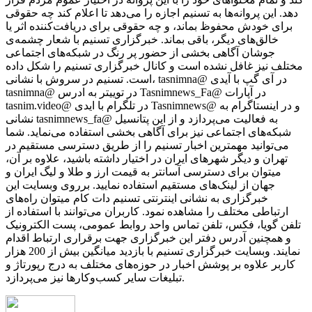
دهد. این پروانه‌ها به تسنیم اجازه را می‌دهد تا اعلام کند چه حقوقی
برای خودش محفوظ بماند، و چه حقوقی برای دریافت‌کننده اثر یا
خالق‌های دیگر، باقی بماند. خبرگزاری تسنیم با شعار چشمه‌ی
جوشان آگاهی بخشی از حضور پر رنگ در شبکه‌های اجتماعی
مختلف نیز غافل نشده است و کانال خبرگزاری تسنیم را شکل داده
است. تسنیم در سروش با نشانی، tasnimna@ در آی گپ با آیدی
tasnimna@ در توییتر به ادرس Tasnimnews_Fa@ در آپارات
tasnim.video@ در تلگرام با ایدی Tasnimnews@ و در اینستاگرام به
نشانی tasnimnews_fa@ به فعالیت می‌پردازد و از این پتانسیل
شبکه‌های اجتماعی نیز برای آگاهی بخشی استفاده می‌نماید. شما
می‌توانید مهمترین اخبار تسنیم را از طریق دسترسی مستقیم در
تهران و دیگر شهرهای ایران در اختیار داشته باشید، علاوه بر آن،
میتوان برای دسترسی آسانتر به قیمت ارز و طلا و لیگ ایران و
جهان از لینک‌های مستقیم استفاده نمایید. برروی وبسایت این
خبرگزاری به نشانی اینترنتی تسنیم دات کام میتوان راه‌های
ارتباطی مختلف را مشاهده نمود. کاربران می‌توانند با استفاده از
تلفن گویا، فکس، تلفن تماس واحد روابط عمومی، پست الکترونیک
و همچنین آدرس دفتر این خبرگزاری جهت برقراری ارتباط اقدام
نمایند. وبسایت خبرگزاری تسنیم با بازدید میانگین بیش از 200 هزار
کاربر علاوه بر پوشش اخبار در حوزه‌های مختلف به درج رپورتاژ و
تبلیغات سایر کسب‌وکارها نیز می‌پردازد.