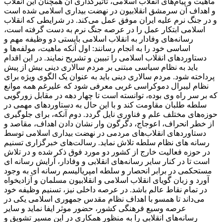
ماهیت و پیام‌های انقلاب اسلامی، تاثیرگذاری آن همچنان این انقلاب
و اهداف آن سرمشق انقلابیون در نهضت بیداری اسلامی شده است
و در جنگ نرم علیه ایران موفق عمل می‌کند. در شرایطی که انقلاب
اسلامی ابتکار عمل را در عرصه جنگ نرم به دست گرفته است،
رسانه‌های وفادار به انقلاب اسلامی بایستی دو وظیفه مهم و
اساسی خود را به انجام رسانند: اول آنکه ماهیت، مولفه‌ها و
دستاوردهای انقلاب اسلامی را تبیین و تشریح نمایند. در این اقدام
باید به نظام سیاسی مبتنی بر مردم سالاری دینی بیش از پیش
پرداخته شود. مردم سالاری دینی باید به عنوان یک الگوی ویژه برای
نظام لیبرال دموکراسی غربی معرفی شود که علیرغم همه موانع
که بر سر راه وی بوده، توانسته است تا چهار دهه در مقابل زورگویی
سلطه طلبان مقاومت کند و با این حال به دستاوردهای مهمی در
حوزه‌های مختلف علم و فناوری نایل گردد. دوم آنکه، برای جلوگیری
از خطر انحراف، اعوجاج، دگرگون وار نشان دادن اهداف، مقاصد و
دستاوردهای انقلاب‌های مردمی در نهضت بیداری اسلامی توسط
رسانه های نظام سلطه تلاش نماید. رسالت‌های خبرگزاری تسنیم
در حوزه فعالیت خارج از کشور دو مورد فوق ذکر شده و در تلاش
است تا در کنار سایر رسانه‌های انقلابی و وفادار، آرایش رسانه ای
مستحکمی در برابر انحصار و سلطه امپریالیسم رسانه ای به وجود
آورد و زبان گویای انقلاب اسلامی و انقلابیون مسلمان و آزادیخواه
در تمام نقاط عالم باشد. در عرصه داخلی نیز، تسنیم وظیفه خود
می‌داند تا همسو با اهداف نظام مقدس جمهوری اسلامی یکی در
عرصه وسیع فرهنگی کشور، حضور موثر ایفا نماید و سایر
رسانه‌های انقلابی را به منظور همکاری در این مسیر تشویق و