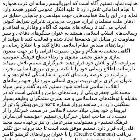
هدایت نماید. تسنیم آگاه است که امپریالیسم رسانه ای غرب همواره
با انجام اقداماتی تلاش دارد تا علیه افکار عمومی کشور هجمه وارد
نماید و در این راستا فعالیت‌هایی جهت مهندسی و جابجایی حقایق در
اذهان ملت مسلمان ایران، صورت می‌پذیرد. بنابراین شرایط کنونی
ایجاب می کند تا رسانه های متعهد که آگاه و وفادار به اهداف و
رسالت‌های انقلاب اسلامی هستند به عنوان سنگرهای دفاعی و سپر
مقاومت در مقابل این هجمه‌ها ایجاد شده و فعالیت کنند تا بتوانند از
آرمان‌های مقدس نظام اسلامی دفاع کنند و با اطلاع رسانی و
آگاهی بخشی به هنگام و موثر، بصیرت افزایی را در جهت مصون
سازی و عمق بخشی معنوی و ارتقاء سطح فرهنگ عمومی،
سرلوحه کار و تلاش خود قرار دهند. خبرگزاری تسنیم تلاش می‌کند
تا رسالت اطلاع رسانی خود را با تکیه بر توان نیروی انسانی مجرب
و توانمند در عرصه رسانه‌ای کشور به شایستگی انجام دهد و به
عنوان مرکزی برای تربیت نیروی انسانی مورد نیاز جبهه رسانه‌ای
انقلاب اسلامی شناخته شود. تسنیم که به گفته رئیس سپاه
محمدعلی جعفری یکی از رسانه‌های مؤمن و انقلابی است که در
مقابله با توطئه‌های ضداسلامی و ضد بشری ستمگران وظیفه بسیار
سنگینی دارد، در سانحه پرواز شماره ۹۵۲۵ ژرمن‌وینگز یک تن از
نیروهای خود یعنی میلاد حجت‌الاسلامی در سمت خبرنگار را از
دست داد. صاحب امتیاز خبرگزاری تسنیم «مؤسسه آتی‌سازان
فرهنگ تسنیم» و مسئولیت مدیرعامل آن نیز برعهده سید مجید
قلی‌زاده‌ قرار دارد. تسنیم موفق شده است تا چند پروانه حق تکثیر
را با عنوان پروانه‌های کرییتیو کامنز (Creative Commons) دریافت
کند و تمام محتواهای خود را با این پروانه در اختیار عموم مردم قرار