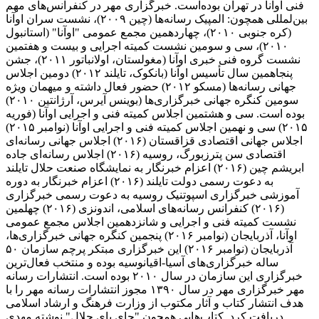
فنی اوآنا در تهران بوده‌است. خبرگزاری مهر در کنفرانس‌های مهم
بین‌لمللی همچون: المپیک رسانه‌ها (چین ۲۰۰۹)، نشست سران اوآنا
(کره جنوبی ۲۰۱۰)، چهاردهمین مجمع عمومی "اوآنا" (استانبول
۲۰۱۰)، سی و سومین نشست کمیته اجرایی و بیست و هفتمین
نشست گروه فنی خبری اوآنا (مغولستان، اولانباتور ۲۰۱۱)، جشن
پنجاهمین سال تأسیس اوآنا (بانکوک، تایلند ۲۰۱۲) دومین اجلاس
جهانی رسانه‌ها (مسکو ۲۰۱۲) حضور فعال داشته و میهمان ویژه
سومین کنگره جهانی خبرگزاری‌ها (بوینس آیرس، آرژانتین ۲۰۱۰)
بوده است. سی و هشتمین اجلاس کمیته فنی و اجرایی اوآنا (فوریه
۲۰۱۵) سی و نهمین اجلاس کمیته فنی و اجرایی اوآنا (نوامبر ۲۰۱۵)
اجلاس جهانی اقتصادی قزاقستان (۲۰۱۶) اجلاس جهانی رسانه‌ای
اقتصادی سن پترزبورگ، روسیه (۲۰۱۶) اجلاس رسانه‌ای جاده
ابریشم چین (۲۰۱۶) اعزام خبرنگار به نمایشگاه صنعت حلال تایلند
به دعوت رسمی دولت تایلند (۲۰۱۶) اعزام خبرنگار به دوره
آموزشی خبرگزاری اسپوتنیک روسیه به دعوت رسمی خبرگزاری
(۲۰۱۶) کنفرانس رسانه‌های اسلامی، اندونزی (۲۰۱۶) چهلمین
نشست کمیته فنی و اجرایی و شانزدهمین اجلاس مجمع عمومی
اوآنا، آذربایجان (نوامبر ۲۰۱۶) پنجمین کنگره جهانی خبرگزاری‌ها،
آذربایجان (نوامبر ۲۰۱۶) این خبرگزاری مبتکر پرچم سازمان ۵۰
ساله خبرگزاری‌های آسیا-اقیانوسیه بوده و منتخب فعال‌ترین
خبرگزاری این سازمان در سال ۲۰۱۰ بوده است. انتشارات رسانه
مهر خبرگزاری مهر در سال ۱۳۹۰ مجوز انتشارات رسانه مهر را با
هدف انتشار کتاب و آثار مکتوب از وزارت فرهنگ و ارشاد اسلامی
دریافت کرد. کتاب‌هایی همچون "جای پای جلال" نوشته مهدی