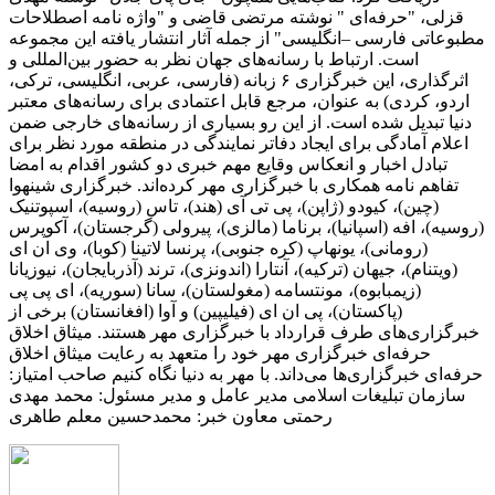
قزلی، "حرفه‌ای " نوشته مرتضی قاضی و "واژه نامه اصطلاحات
مطبوعاتی فارسی –انگلیسی" از جمله آثار انتشار یافته این مجموعه
است. ارتباط با رسانه‌های جهان نظر به حضور بین‌المللی و
اثرگذاری، این خبرگزاری ۶ زبانه (فارسی، عربی، انگلیسی، ترکی،
اردو، کردی) به عنوان، مرجع قابل اعتمادی برای رسانه‌های معتبر
دنیا تبدیل شده است. از این رو بسیاری از رسانه‌های خارجی ضمن
اعلام آمادگی برای ایجاد دفاتر نمایندگی در منطقه مورد نظر برای
تبادل اخبار و انعکاس وقایع مهم خبری دو کشور اقدام به امضا
تفاهم نامه همکاری با خبرگزاری مهر کرده‌اند. خبرگزاری شینهوا
(چین)، کیودو (ژاپن)، پی تی آی (هند)، تاس (روسیه)، اسپوتنیک
(روسیه)، افه (اسپانیا)، برناما (مالزی)، پیرولی (گرجستان)، آکوپرس
(رومانی)، یونهاپ (کره جنوبی)، پرنسا لاتینا (کوبا)، وی ان ای
(ویتنام)، جیهان (ترکیه)، آنتارا (اندونزی)، ترند (آذربایجان)، نیوزیانا
(زیمبابوه)، مونتسامه (مغولستان)، سانا (سوریه)، ای پی پی
(پاکستان)، پی ان ای (فیلیپین) و آوا (افغانستان) برخی از
خبرگزاری‌های طرف قرارداد با خبرگزاری مهر هستند. میثاق اخلاق
حرفه‌ای خبرگزاری مهر خود را متعهد به رعایت میثاق اخلاق
حرفه‌ای خبرگزاری‌ها می‌داند. با مهر به دنیا نگاه کنیم صاحب امتیاز:
سازمان تبلیغات اسلامی مدیر عامل و مدیر مسئول: محمد مهدی
رحمتی معاون خبر: محمدحسین معلم طاهری