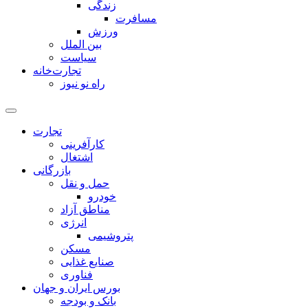
زندگی
مسافرت
ورزش
بین الملل
سیاست
تجارت‌خانه
راه نو نیوز
تجارت
کارآفرینی
اشتغال
بازرگانی
حمل و نقل
خودرو
مناطق آزاد
انرژی
پتروشیمی
مسکن
صنایع غذایی
فناوری
بورس ایران و جهان
بانک و بودجه