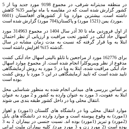
در منطقه مدیترانه شرقی، در مجموع 9198 مورد جدید وبا از 5
کشور گزارش شده است که در مقایسه با ماه نوامبر 35% کاهش
داشته است. بیشترین موارد وبا از کشورهای افغانستان (6601
مورد)، یمن (1521 مورد) و پاکستان(704 مورد) گزارش شده است.
از اول فروردین ماه تا 30 آذر سال 1404 در مجموع 314963 مورد
اسهال حاد آبکی در کشور تحت مراقبت و ارزیابی از نظر احتمال
ابتلا به وبا قرار گرفته که نسبت به مدت زمان مشابه در سال
گذشته 15% افزایش داشته است.
برای 162776 مورد از مراجعین با تابلو بالینی اسهال حاد آبکی کشت
مدفوع از نظر ویبریوکلرا انجام شده است. از مجموع موارد اسهال
حاد آبکی مراقبت شده، ابتلا به وبا در 5 مورد به روش آزمایشگاهی
تایید شده است که تایید آزمایشگاهی در این 5 مورد با روش کشت
بوده است.
بر اساس بررسی های میدانی انجام شده به منظور شناسایی محل
ابتلا به عفونت، 3 مورد به عنوان وارده به کشور و 2 مورد به عنوان
انتقال محلی وبا در داخل کشور طبقه بندی می شوند.
موارد انتقال محلی وبا در دانشگاه های گلستان (1مورد) و اهواز
(1مورد) به وقوع پیوسته است و موارد وارده در دانشگاه های بابل
(2مورد) و تبریز (1مورد) بوده اند. نسبت جنسی در بیماران 2 به 3
بوده است (2 مورد زن و 3 مورد مرد). کلیه بیماران ملیت ایرانی