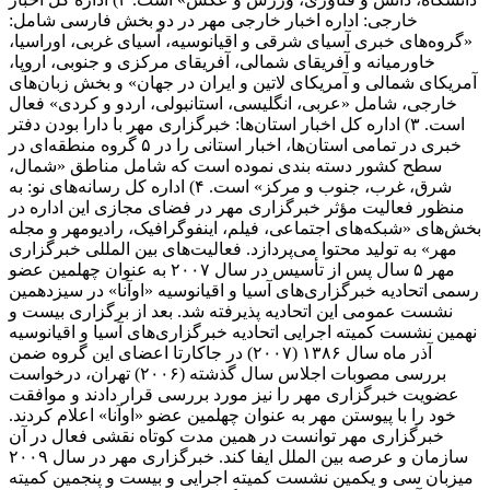
خارجی: اداره اخبار خارجی مهر در دو بخش فارسی شامل:
«گروه‌های خبری آسیای شرقی و اقیانوسیه، آسیای غربی، اوراسیا،
خاورمیانه و آفریقای شمالی، آفریقای مرکزی و جنوبی، اروپا،
آمریکای شمالی و آمریکای لاتین و ایران در جهان» و بخش زبان‌های
خارجی، شامل «عربی، انگلیسی، استانبولی، اردو و کردی» فعال
است. ۳) اداره کل اخبار استان‌ها: خبرگزاری مهر با دارا بودن دفتر
خبری در تمامی استان‌ها، اخبار استانی را در ۵ گروه منطقه‌ای در
سطح کشور دسته بندی نموده است که شامل مناطق «شمال،
شرق، غرب، جنوب و مرکز» است. ۴) اداره کل رسانه‌های نو: به
منظور فعالیت مؤثر خبرگزاری مهر در فضای مجازی این اداره در
بخش‌های «شبکه‌های اجتماعی، فیلم، اینفوگرافیک، رادیومهر و مجله
مهر» به تولید محتوا می‌پردازد. فعالیت‌های بین المللی خبرگزاری
مهر ۵ سال پس از تأسیس در سال ۲۰۰۷ به عنوان چهلمین عضو
رسمی اتحادیه خبرگزاری‌های آسیا و اقیانوسیه «اوآنا» در سیزدهمین
نشست عمومی این اتحادیه پذیرفته شد. بعد از برگزاری بیست و
نهمین نشست کمیته اجرایی اتحادیه خبرگزاری‌های آسیا و اقیانوسیه
آذر ماه سال ۱۳۸۶ (۲۰۰۷) در جاکارتا اعضای این گروه ضمن
بررسی مصوبات اجلاس سال گذشته (۲۰۰۶) تهران، درخواست
عضویت خبرگزاری مهر را نیز مورد بررسی قرار دادند و موافقت
خود را با پیوستن مهر به عنوان چهلمین عضو «اوآنا» اعلام کردند.
خبرگزاری مهر توانست در همین مدت کوتاه نقشی فعال در آن
سازمان و عرصه بین الملل ایفا کند. خبرگزاری مهر در سال ۲۰۰۹
میزبان سی و یکمین نشست کمیته اجرایی و بیست و پنجمین کمیته