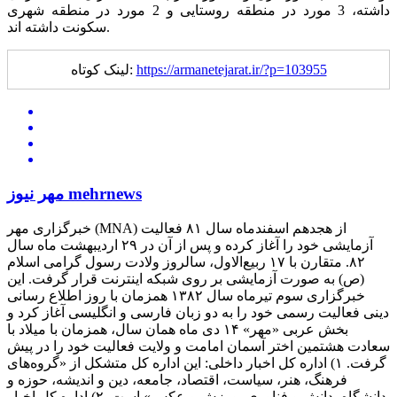
داشته، 3 مورد در منطقه روستایی و 2 مورد در منطقه شهری
سکونت داشته اند.
https://armanetejarat.ir/?p=103955
لینک کوتاه:
مهر نیوز mehrnews
خبرگزاری مهر (MNA) از هجدهم اسفندماه سال ۸۱ فعالیت
آزمایشی خود را آغاز کرده و پس از آن در ۲۹ اردیبهشت ماه سال
۸۲. متقارن با ۱۷ ربیع‌الاول، سالروز ولادت رسول گرامی اسلام
(ص) به صورت آزمایشی بر روی شبکه اینترنت قرار گرفت. این
خبرگزاری سوم تیرماه سال ۱۳۸۲ همزمان با روز اطلاع رسانی
دینی فعالیت رسمی خود را به دو زبان فارسی و انگلیسی آغاز کرد و
بخش عربی «مهر» ۱۴ دی ماه همان سال، همزمان با میلاد با
سعادت هشتمین اختر آسمان امامت و ولایت فعالیت خود را در پیش
گرفت. ۱) اداره کل اخبار داخلی: این اداره کل متشکل از «گروه‌های
فرهنگ، هنر، سیاست، اقتصاد، جامعه، دین و اندیشه، حوزه و
دانشگاه، دانش و فناوری، ورزش و عکس» است. ۲) اداره کل اخبار