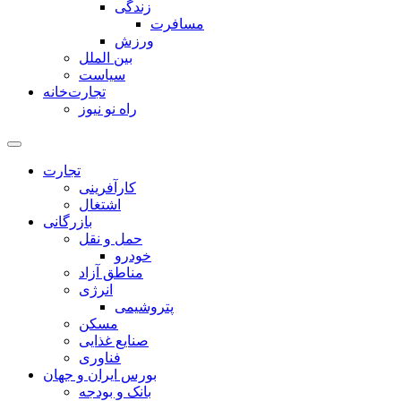
زندگی
مسافرت
ورزش
بین الملل
سیاست
تجارت‌خانه
راه نو نیوز
تجارت
کارآفرینی
اشتغال
بازرگانی
حمل و نقل
خودرو
مناطق آزاد
انرژی
پتروشیمی
مسکن
صنایع غذایی
فناوری
بورس ایران و جهان
بانک و بودجه