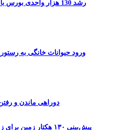
رشد 130 هزار واحدی بورس با ورود 6 همت پول حقیقی/ صف خرید 700 نماد
ورود حیوانات خانگی به رستور
دوراهی ماندن و رفتن 
پیش‌بینی ۱۳۰ هکتار زمین برای زیرساخت‌های خدماتی راه‌آهن چابهار – زاهدان