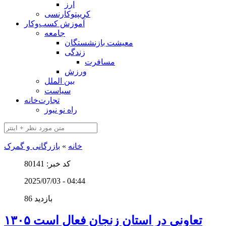
ارز
کریپتوکارنسی
آموزش کسب‌وکار
جامعه
معیشت بازنشستگان
زندگی
مسافرت
ورزش
بین الملل
سیاست
تجارت‌خانه
راه نو نیوز
خانه
»
بازرگانی و گمرک
کد خبر: 80141
2025/07/03 - 04:44
86 بازدید
۱۳۰۵ تعاونی در استان زنجان فعال است