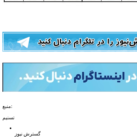
منبع:
تسنیم
گسترش نیوز