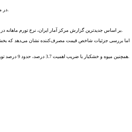
در میان زیرگروه‌های خوراکی، شیر، پنیر و تخم‌مرغ با رشد ۱۰ درصدی در خرداد نسبت به اردیبهشت‌ماه، بیشترین افزایش قیمت را ثبت کرده‌اند.
بر اساس جدیدترین گزارش مرکز آمار ایران، نرخ تورم ماهانه در خردادماه 1404 به 3.3 درصد رسید. همچنین تورم سالانه در این ماه به 34.5 درصد ثبت شده که همچنان حکایت از تداوم فشارهای قیمتی دارد.
همچنین میوه و خشکبار با ضریب اهمیت 3.7 درصد، حدود 9 درصد تورم ماهانه را تجربه کرده‌اند. نان و غلات نیز که سهمی 6 درصدی در سبد مصرفی دارند، در خردادماه با تورم ماهانه 6.7 درصدی مواجه بوده‌اند.