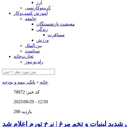
ارز
کریپتوکارنسی
آموزش کسب‌وکار
جامعه
معیشت بازنشستگان
زندگی
مسافرت
ورزش
بین الملل
سیاست
تجارت‌خانه
راه نو نیوز
خانه
»
بانک، بیمه و بودجه
کد خبر: 78872
2025/06/29 - 12:50
288 بازدید
 شدید لبنیات و تخم مرغ | نرخ تورم اعلام شد