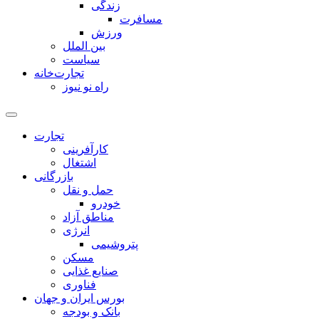
زندگی
مسافرت
ورزش
بین الملل
سیاست
تجارت‌خانه
راه نو نیوز
تجارت
کارآفرینی
اشتغال
بازرگانی
حمل و نقل
خودرو
مناطق آزاد
انرژی
پتروشیمی
مسکن
صنایع غذایی
فناوری
بورس ایران و جهان
بانک و بودجه