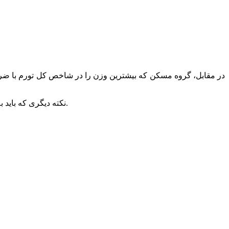
نکته دیگری که باید به ان اشاره کرد این است که تورم ماهانه در خردد ماه با رقم 3.3 درصد نسبت به تورم ماهانه 2.7 درصدی در اردیبهشت ماه رشد کرده است.