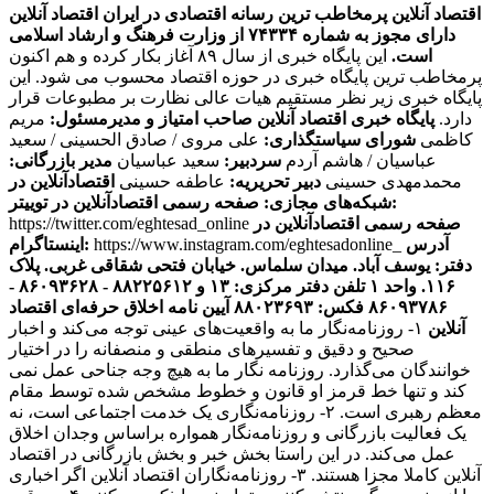
اقتصاد آنلاین پرمخاطب ترین رسانه اقتصادی در ایران
اقتصاد آنلاین
دارای مجوز به شماره ۷۴۳۳۴ از وزارت فرهنگ و ارشاد اسلامی
است.
این پایگاه خبری از سال ۸۹ آغاز بکار کرده و هم اکنون
پرمخاطب ترین پایگاه خبری در حوزه اقتصاد محسوب می شود. این
پایگاه خبری زیر نظر مستقیم هیات عالی نظارت بر مطبوعات قرار
دارد.
پایگاه خبری اقتصاد آنلاین
صاحب امتیاز و مدیرمسئول:
مریم
کاظمی
شورای سیاستگذاری:
علی مروی / صادق الحسینی / سعید
عباسیان / هاشم آردم
سردبیر:
سعید عباسیان
مدیر بازرگانی:
محمدمهدی حسینی
دبیر تحریریه:
عاطفه حسینی
اقتصادآنلاین در
صفحه رسمی اقتصادآنلاین در توییتر:
شبکه‌های مجازی:
صفحه رسمی اقتصادآنلاین در
https://twitter.com/eghtesad_online
آدرس
https://www.instagram.com/eghtesadonline_
اینستاگرام:
دفتر: یوسف آباد. میدان سلماس. خیابان فتحی شقاقی غربی. پلاک
۱۱۶. واحد ۱
تلفن دفتر مرکزی: ۱۳ و ۸۸۲۲۵۶۱۲ - ۸۶۰۹۳۶۲۸ -
۸۶۰۹۳۷۸۶ فکس: ۸۸۰۲۳۶۹۳
آیین نامه اخلاق حرفه‌ای اقتصاد
آنلاین
۱- روزنامه‌نگار ما به واقعیت‌های عینی توجه می‌کند و اخبار
صحیح و دقیق و تفسیرهای منطقی و منصفانه را در اختیار
خوانندگان می‌گذارد. روزنامه نگار ما به هیچ وجه جناحی عمل نمی
کند و تنها خط قرمز او قانون و خطوط مشخص شده توسط مقام
معظم رهبری است. ۲- روزنامه‌نگاری یک خدمت اجتماعی است، نه
یک فعالیت بازرگانی و روزنامه‌نگار همواره براساس وجدان اخلاق
عمل می‌کند. در این راستا بخش خبر و بخش بازرگانی در اقتصاد
آنلاین کاملا مجزا هستند. ۳- روزنامه‌نگاران اقتصاد آنلاین اگر اخباری