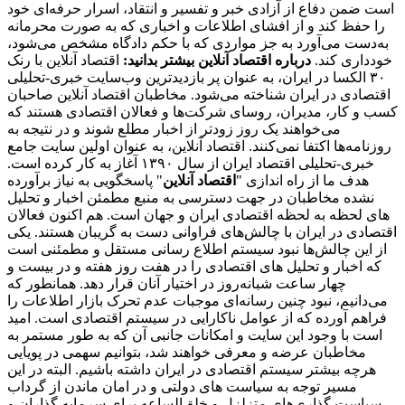
است ضمن دفاع از آزادی خبر و تفسیر و انتقاد، اسرار حرفه‌ای خود
را حفظ کند و از افشای اطلاعات و اخباری که به صورت محرمانه
به‌دست می‌آورد به جز مواردی که با حکم دادگاه مشخص می‌شود،
خودداری کند.
درباره اقتصاد آنلاین بیشتر بدانید:
اقتصاد آنلاین با رنک
۳۰ الکسا در ایران، به عنوان پر بازدیدترین وب‌سایت خبری-تحلیلی
اقتصادی در ایران شناخته می‌شود. مخاطبان اقتصاد آنلاین صاحبان
کسب و کار، مدیران، روسای شرکت‌ها و فعالان اقتصادی هستند که
می‌خواهند یک روز زودتر از اخبار مطلع شوند و در نتیجه به
روزنامه‌ها اکتفا نمی‌کنند. اقتصاد آنلاین، به عنوان اولین سایت جامع
خبری-تحلیلی اقتصاد ایران از سال ۱۳۹۰ آغاز به کار کرده است.
هدف ما از راه اندازی "
اقتصاد آنلاین
" پاسخگویی به نیاز برآورده
نشده مخاطبان در جهت دسترسی به منبع مطمئن اخبار و تحلیل
های لحظه به لحظه اقتصادی ایران و جهان است. هم اکنون فعالان
اقتصادی در ایران با چالش‌های فراوانی دست به گریبان هستند. یکی
از این چالش‌ها نبود سیستم اطلاع رسانی مستقل و مطمئنی است
که اخبار و تحلیل های اقتصادی را در هفت روز هفته و در بیست و
چهار ساعت شبانه‌روز در اختیار آنان قرار دهد. همانطور که
می‌دانیم، نبود چنین رسانه‌ای موجبات عدم تحرک بازار اطلاعات را
فراهم آورده که از عوامل ناکارایی در سیستم اقتصادی است. امید
است با وجود این سایت و امکانات جانبی آن که به طور مستمر به
مخاطبان عرضه و معرفی خواهند شد، بتوانیم سهمی در پویایی
هرچه بیشتر سیستم اقتصادی در ایران داشته باشیم. البته در این
مسیر توجه به سیاست های دولتی و در امان ماندن از گرداب
سیاست گذاری‌های متزلزل و خلق‌الساعه برای سرمایه گذاران و