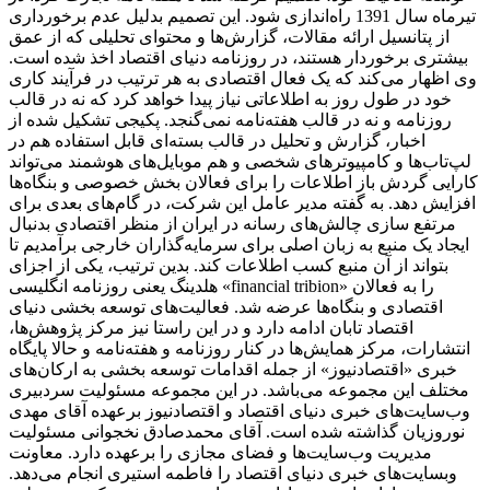
تیرماه سال 1391 راه‌اندازی شود. این تصمیم بدلیل عدم برخورداری
از پتانسیل ارائه مقالات، گزارش‌ها و محتوای تحلیلی که از عمق
بیشتری برخوردار هستند، در روزنامه دنیای اقتصاد اخذ شده است.
وی اظهار می‌کند که یک فعال اقتصادی به هر ترتیب در فرآیند کاری
خود در طول روز به اطلاعاتی نیاز پیدا خواهد کرد که نه در قالب
روزنامه و نه در قالب هفته‌نامه نمی‌گنجد. پکیجی تشکیل شده از
اخبار، گزارش و تحلیل در قالب بسته‌ای قابل استفاده هم در
لپ‌تاب‌ها و کامپیوترهای شخصی و هم موبایل‌های هوشمند می‌تواند
کارایی گردش باز اطلاعات را برای فعالان بخش خصوصی و بنگاه‌ها
افزایش دهد. به گفته مدیر عامل این شرکت، در گام‌های بعدی برای
مرتفع سازی چالش‌های رسانه در ایران از منظر اقتصادی بدنبال
ایجاد یک منبع به زبان اصلی برای سرمایه‌گذاران خارجی برآمدیم تا
بتواند از آن منبع کسب اطلاعات کند. بدین ترتیب، یکی از اجزای
هلدینگ یعنی روزنامه انگلیسی «financial tribion» را به فعالان
اقتصادی و بنگاه‌ها عرضه شد. فعالیت‌های توسعه بخشی دنیای
اقتصاد تابان ادامه دارد و در این راستا نیز مرکز پژوهش‌ها،
انتشارات، مرکز همایش‌ها در کنار روزنامه و هفته‌نامه و حالا پایگاه
خبری «اقتصادنیوز» از جمله اقدامات توسعه بخشی به ارکان‌های
مختلف این مجموعه می‌باشد. در این مجموعه مسئولیت سردبیری
وب‌سایت‌های خبری دنیای اقتصاد و اقتصادنیوز برعهده آقای مهدی
نوروزیان گذاشته شده است. آقای محمدصادق نخجوانی مسئولیت
مدیریت وب‌سایت‌ها و فضای مجازی را برعهده دارد. معاونت
وبسایت‌های خبری دنیای اقتصاد را فاطمه استیری انجام می‌دهد.