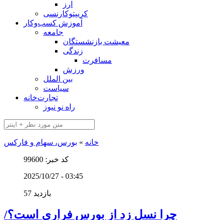
ارز
کریپتوکارنسی
آموزش کسب‌وکار
جامعه
معیشت بازنشستگان
زندگی
مسافرت
ورزش
بین الملل
سیاست
تجارت‌خانه
راه نو نیوز
خانه
»
بورس، سهام و فارکس
کد خبر: 99600
2025/10/27 - 03:45
57 بازدید
چرا نسل زد از بورس فراری است؟/