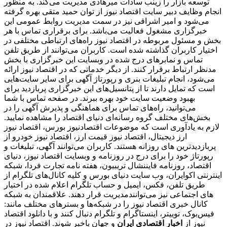
توسعه بازار را زینب سادات میرهادی مدیریت می‌کند. به منظور
انجام وظایف دبیر سایت اقتصاد نیوز از توان حمید متقی بهره گرفته
می‌شود و امیر اشراقی نیز در سمت مدیریت روابط عمومی این
خبرگزاری مشغول فعالیت می‌باشد. برای برقراری تماس با هر
بخش و مسئول مربوطه در اقتصاد نیوز راه‌های ارتباطی مختلفی در
اختیار کاربران گذاشته شده است. کاربران می‌توانند از طریق تلفن
تماس و نمابرهای درج شده در وبسایت این خبرگزاری با بخش
مدنظر ارتباط برقرار کنند. از دیگر خدماتی که در اقتصاد نیوز ارائه
می‌شود، انجام تبلیغات بنری و رپورتاژ آگهی برای سایر سایت‌هایی
است که تمایل دارند تا از پتانسیل‌های این خبرگزاری پربازدید برای
بهبود وضعیت سایت خود بهره ببرند. در صفحه تماس با شما
می‌توانید، راه‌های تماس برای هماهنگی و پذیرش آگهی را در
بخش‌های مختلف گروه رسانه‌ای دنیای اقتصاد را مشاهده نمایید.
لازم به یادآوری است که موضوعات اقتصادنیوز بورس، اقتصاد نیوز
ارز دیجیتال، اقتصاد نیوز قیمت ارز، اقتصاد نیوز خودرو از
پربازدیدترین های روزانه هستند. کاربران می‌توانند آگهی، تبلیغات و
رپورتاژ خود را برای درج در روزنامه و وبسایت اقتصاد نیوز، دنیای
اقتصاد، روزنامه فایننشال تریبیون، هفته نامه تجارت فردا، شبکه
اینترنتی اکوایران، وب سایت دنیای بورس و کلیه کانال‌های تلگرام از
طریق تلفن، فکس، ایمیل و حساب تلگرام اعلام شده در اختیار
مدیریت قرار دهند. علاقمندان به شبکه‎‌های اجتماعی نیز می‌توانند
کانال خبری اقتصاد نیوز را در شبکه‌ها و بسترهای مختلف مانند:
فیس‌بوک، توییتر، اینستاگرام و تلگرام دنبال کنند و با دانلود اقتصاد
نیوز از
اخبار اقتصادی ایران
و جهان باخبر شوند. اقتصاد نیوز در