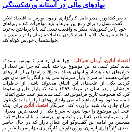
نهادهای مالی در آستانه ورشکستگی
ناصر کشاورز، مدیرعامل کارگزاری آرمون بورس به اقتصاد آنلاین
گفت: نسل زد برای رفع این نیازها یا باید مهاجرات کند و رویاهای
خود را در کشورهای دیگر به واقعیت تبدیل کند یا با پرداختن به ترید
با حاشیه ریسک‌ بالا و با اهرم کردن معاملات، زمان را در رسیدن به
خواسته‌های خودش کوتاه کند.
اقتصاد آنلاین، آرمان هنرکار؛
«چرا نسل زد سراغ بورس نیامد؟»
شاید کمتر کسی به این موضوع پرداخته باشد که چرا این تعداد از
جوان‌های دهه هشتاد و انتهای هفتاد مشتاق درآمدزایی از بازار‌های
جهانی هستند اما سراغ بازار سرمایه نمی‌آیند و انگار با خودمان قهر
کردند. یکی از علت‌های این اتفاق می‌تواند ناشی از خاطرات
خودشان و پدرانشان در مرداد ۱۳۹۹ باشد که بازار طوری سقوط
کرد که هیچوقت تاریخ فراموش نمی‌کند. شاید هم علت چنین اتفاقی
دامنه محدود نوسان باشد که نمی‌تواند آرزو‌های آنها را مانند یک غول
چراغ جادو، یک شبه برآورده کند.
خبرنگار
اقتصاد آنلاین
برای اینکه
علت این موضوع را جویا شود به سراغ یکی از قدیمی‌ترین مدیران
بازار سرمایه، ناصر کشاورز رفت و این پرسش را با او مطرح کرد.
همچنین در ادامه این گفت‌و‌گو این فعال بازار که در حال حاضر
تصدی کارگزاری آرمون بورس (اولین کارگزاری بازار سرمایه) را بر