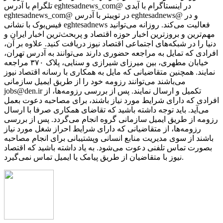
تلگرام با آدرس eghtesadnews_com@ در اینستاگرام با آیدی
eghtesadnews_com@ در توییتر با آدرس eghtesadnews@ و در
فیس‌بوک با نشانی eghtesadnews فعالیت می‌کند. روزانه می‌توانید
مهم‌ترین و بروزترین اخبار حوزه اقتصاد و پربحث‌ترین اخبار ایران و
دنیا را در شبکه‌های اجتماعی اقتصاد نیوز دریافت کنید. علاوه بر آن،
افرادی که تمایل به مراجعه حضوری دارند می‌توانند به آدرس تهران،
خیابان مطهری، بین میرزای شیرازی و سنایی، پلاک ۳۷۰ مراجعه
نمایند. همچنین متقاضیانی که مایل به همکاری با رسانه‌ اقتصاد نیوز
می‌باشند می‌توانند رزومه خود را از طریق ایمیل سازمانی
jobs@den.ir تکمیل و ارسال نمایند. پس از بررسی رزومه‌ها، از
افرادی که دارای شرایط مورد نیاز باشند، برای مصاحبه دعوت بعمل
می‌آید. باید توجه داشته باشید که تقاضای همکاری صرفا با ارسال
رزومه از طریق ایمیل سازمانی گروه انجام می‌گردد. پس از بررسی
رزومه‌ها، از متقاضیانی که دارای شرایط احراز شغل مورد نیاز
باشند از سوی مدیریت منابع انسانی وپشتیبانی برای انجام مصاحبه
بصورت تماس تلفنی دعوت می‌شود. به یاد داشته باشید که اقتصاد
نیوز با متقاضیان از طریق پیامک یا ایمیل تماس نمی‌گیرد.