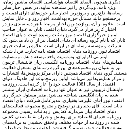
دیگری همچون، الفبای اقتصاد، هواشناسی اقتصاد، ماشین زمان،
ویژه نامه، وب‌گردی را نیز مشاهده نمایید. در بخش اخبار سایر
رسانه‌ها، داغ‌ترین و بروزترین اخبار سایر حوزه‌های دارای اهمیت و
پرجستجو مانند مسائل حوزه بهداشت، اخبار روز و... قابل نمایش
است. علاوه بر آن، پربازدیدترین اخبار مرتبط با هر دسته‌بندی نیز در
اختیار کاربر قرار می‌گیرد. دنیای اقتصاد تابان به عنوان صاحب
امتیاز خبرگزاری اقتصاد نیوز به ثبت رسیده است. دنیای اقتصاد
تابان که با نام گروه رسانه ای دنیای اقتصاد نیز از آن یاد می‌شود یک
شرکت و مؤسسه رسانه‌ای در ایران است. علاوه بر سایت خبری
اقتصاد نیوز، روزنامه دنیای اقتصاد، هفته ‌نامه تجارت فردا، شبکه
اینترنتی اکوایران، وب‌سایت واحد توسعه دانش، وب‌سایت
همایش‌های دنیای اقتصاد، روزنامه انگلیسی ‌زبان فایننشال تریبون
نیز به عنوان زیرمجموعه‌های این گروه رسانه‌ای مشغول فعالیت
هستند. گروه دنیای اقتصاد همچنین دارای مرکز پژوهش‌ها، انتشارات
و مرکز همایش‌ها نیز می‌باشد. اولین زیرمجموعه این هلدینگ، دنیای
اقتصاد، از سال 1381 فعالیت خود را آغاز کرده است. روزنامه
فایننشال تریبیون، نیز به عنوان تنها روزنامه اقتصادی ایران منتشر
شده به زبان انگلیسی شناخته می‌شود. مدیر مسئول خبرگزاری
اقتصاد نیوز آقای علیرضا بختیاری، مدیرعامل شرکت دنیای اقتصاد
تابان است. آقای بختیاری در توضیح و تشریح مجموعه فعالیت‌های
دنیای اقتصاد بیان می‌دارند که: پس از به ثبات رسیدن مجموعه
روزنامه «دنیای اقتصاد» برای پوشش و جبران نقاط ضعف کشف
شده در روزنامه از جهات مختلف و تحقق بخشیدن به برنامه‌های
توسعه فعالیت خود، تصمیم گرفته شد تا هفته نامه تجارت فردا در