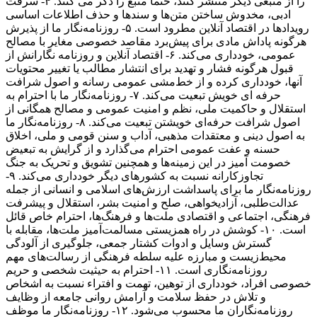
را از منبعی دیگر منتشر کنند، حتما منبع را ذکر می کنند. ۴- سرقت
ادبی، مخدوش ساختن متن‌ها و سندها و حذف اطلاعات اساسی
رویدادها در اقتصاد آنلاین مطرود است. ۵- روزنامه‌نگار ما از پذیرش
هرگونه پاداش مادی برای پیش‌برد مقاصد خصوصی مغایر با مصالح
عمومی، خودداری می‌کند. ۶- اقتصاد آنلاین و روزنامه نگارانش از
قبول هرگونه فشار و تهدید برای انتشار مطالب یا تغییر محتویات
آنها، خودداری کرده و از خط‌مشی عمومی رسانه و اصول شرافت
حرفه ای خویش تبعیت می‌کند. ۷- روزنامه‌نگار ما با احترام به
استقلال و حاکمیت ملی، نظم و امنیت عمومی و مصالح همگانی از
اصول شرافت حرفه‌ای خویشتن تبعیت می‌کند. ۸- روزنامه‌نگار ما
به اصول دینی و معتقدات مذهبی، آداب و سنن قومی و ملی، اخلاق
حسنه و عفت عمومی احترام می‌گذارد و از گرایش به تبعیض
خصومت آمیز در این زمینه‌ها و همچنین تشویق و تحریک به جنگ
تجاوزکارانه نسبت به کشورهای دیگر خودداری می‌کند. ۹-
روزنامه‌نگار ما برای پاسداشت ارزش‌های اسلامی و انسانی از جمله
عدالت‌طلبی، آزادیخواهی، صلح و امنیت بشر، استقلال و پیشرفت
فرهنگی، اجتماعی و اقتصادی ملت‌ها و فرهنگ‌ها، احترام خاص قائل
است. ۱۰- کوشش در راه همزیستی مسالمت‌آمیز ملت‌ها، مقابله با
گسترش وسایل و ادوات کشتار جمعی، جلوگیری از آلودگی
محیط‌زیست و مبارزه علیه سلطه فرهنگی از رسالت‌های مهم
روزنامه‌نگاری است. ۱۱- احترام به حیثیت شخصی و حریم
خصوصی افراد، خودداری از توهین، تهمت و افتراء نسبت به اشخاص
و تلاش در حفظ سلامت و آرامش روانی جامعه از وظایف
روزنامه‌نگاران ما محسوب می‌شود. ۱۲- روزنامه‌نگار ما موظف