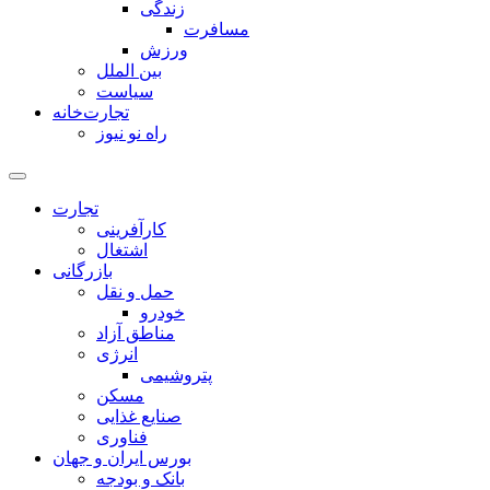
زندگی
مسافرت
ورزش
بین الملل
سیاست
تجارت‌خانه
راه نو نیوز
تجارت
کارآفرینی
اشتغال
بازرگانی
حمل و نقل
خودرو
مناطق آزاد
انرژی
پتروشیمی
مسکن
صنایع غذایی
فناوری
بورس ایران و جهان
بانک و بودجه