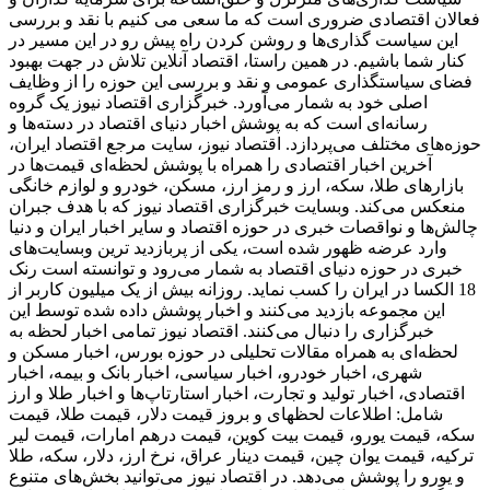
فعالان اقتصادی ضروری است که ما سعی می کنیم با نقد و بررسی
این سیاست گذاری‌ها و روشن کردن راه پیش رو در این مسیر در
کنار شما باشیم. در همین راستا، اقتصاد آنلاین تلاش در جهت بهبود
فضای سیاستگذاری عمومی و نقد و بررسی این حوزه را از وظایف
اصلی خود به شمار می‌آورد. خبرگزاری اقتصاد نیوز یک گروه
رسانه‌ای است که به پوشش اخبار دنیای اقتصاد در دسته‌ها و
حوزه‌های مختلف می‌پردازد. اقتصاد نیوز، سایت مرجع اقتصاد ایران،
آخرین اخبار اقتصادی را همراه با پوشش لحظه‌ای قیمت‌ها در
بازارهای طلا، سکه، ارز و رمز ارز، مسکن، خودرو و لوازم خانگی
منعکس می‌کند. وبسایت خبرگزاری اقتصاد نیوز که با هدف جبران
چالش‌ها و نواقصات خبری در حوزه اقتصاد و سایر اخبار ایران و دنیا
وارد عرضه ظهور شده است، یکی از پربازدید ترین وبسایت‌های
خبری در حوزه دنیای اقتصاد به شمار می‌رود و توانسته است رنک
18 الکسا در ایران را کسب نماید. روزانه بیش از یک میلیون کاربر از
این مجموعه بازدید می‌کنند و اخبار پوشش داده شده توسط این
خبرگزاری را دنبال می‌کنند. اقتصاد نیوز تمامی اخبار لحظه به
لحظه‌ای به همراه مقالات تحلیلی در حوزه بورس، اخبار مسکن و
شهری، اخبار خودرو، اخبار سیاسی، اخبار بانک و بیمه، اخبار
اقتصادی، اخبار تولید و تجارت، اخبار استارتاپ‌ها و اخبار طلا و ارز
شامل: اطلاعات لحظهای و بروز قیمت دلار، قیمت طلا، قیمت
سکه، قیمت یورو، قیمت بیت کوین، قیمت درهم امارات، قیمت لیر
ترکیه، قیمت یوان چین، قیمت دینار عراق، نرخ ارز، دلار، سکه، طلا
و یورو را پوشش می‌دهد. در اقتصاد نیوز می‌توانید بخش‌های متنوع