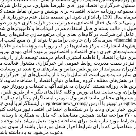
مسئول خبرگزاری اقتصاد نیوز آقای علیرضا بختیاری، مدیرعامل شرکت 
سیدن مجموعه روزنامه «دنیای اقتصاد» برای پوشش و جبران نقاط ضعف 
توسعه فعالیت خود، تصمیم گرفته شد تا هفته نامه تجارت فردا در تیرماه سال 1391 راه‌ان
می‌کند که یک فعال اقتصادی به هر ترتیب در فرآیند کاری خود در طول ر
حلیل در قالب بسته‌ای قابل استفاده هم در لپ‌تاب‌ها و کامپیوترهای 
عامل این شرکت، در گام‌های بعدی برای مرتفع سازی چالش‌های رسانه د
سرمایه‌گذاران خارجی برآمدیم تا بتواند از آن منبع کسب اطلاعات کند. بدین ترتیب، یکی از اجزای
وهش‌ها، انتشارات، مرکز همایش‌ها در کنار روزنامه و هفته‌نامه و حالا
سایت‌های خبری دنیای اقتصاد و اقتصادنیوز برعهده آقای مهدی نور
ی دنیای اقتصاد را فاطمه استیری انجام می‌دهد. توسعه بازار را زین
اقی نیز در سمت مدیریت روابط عمومی این خبرگزاری مشغول فعالیت م
اربران می‌توانند از طریق تلفن تماس و نمابرهای درج شده در وبسایت 
رای سایر سایت‌هایی است که تمایل دارند تا از پتانسیل‌های این خبرگزا
 در بخش‌های مختلف گروه رسانه‌ای دنیای اقتصاد را مشاهده نمایید. ل
رین های روزانه هستند. کاربران می‌توانند آگهی، تبلیغات و رپورتاژ خود 
کوایران، وب سایت دنیای بورس و کلیه کانال‌های تلگرام از طریق تلفن،
ر شبکه‌ها و بسترهای مختلف مانند: فیس‌بوک، توییتر، اینستاگرام و تلگرام دنبال ک
رین اخبار ایران و دنیا را در شبکه‌های اجتماعی اقتصاد نیوز دریافت کنی
آدرس تهران، خیابان مطهری، بین میرزای شیرازی و سنایی، پلاک ۳۷۰ مراجعه نمایند. همچنین متقاضیا
ز متقاضیانی که دارای شرایط احراز شغل مورد نیاز باشند از سوی مدی
دعوت می‌شود. به یاد داشته باشید که اقتصاد نیوز با متقاضیان از طریق پیامک یا ایمیل تماس نمی‌گیرد.