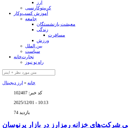
ارز
کریپتوکارنسی
آموزش کسب‌وکار
جامعه
معیشت بازنشستگان
زندگی
مسافرت
ورزش
بین الملل
سیاست
تجارت‌خانه
راه نو نیوز
خانه
»
ارز دیجیتال
کد خبر: 102407
2025/12/01 - 10:13
74 بازدید
ی شرکت‌های خزانه رمزارز در بازار پرنوسان