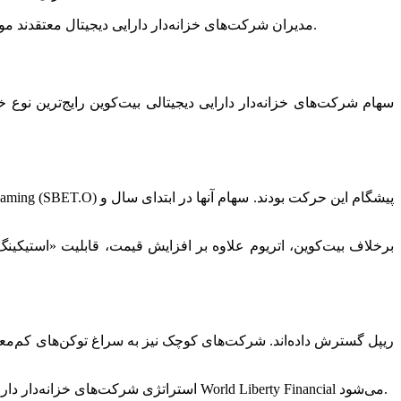
مدیران شرکت‌های خزانه‌دار دارایی دیجیتال معتقدند موفقیت آنها ریشه در توانایی‌شان برای تصمیم‌گیری هوشمندانه سرمایه‌گذاری دارد و بسیاری در جستجوی راه‌های تازه برای تولید درآمد هستند.
برخلاف بیت‌کوین، اتریوم علاوه بر افزایش قیمت، قابلیت «استیکینگ
به‌عنوان نمونه، شرکت ALT۵ Sigma (ALTS.O) استراتژی شرکت‌های خزانه‌دار دارایی دیجیتال تازه‌ای را آغاز کرده که شامل ذخیره‌سازی رمزارز پروژه خانوادگی ترامپ با نام World Liberty Financial می‌شود.