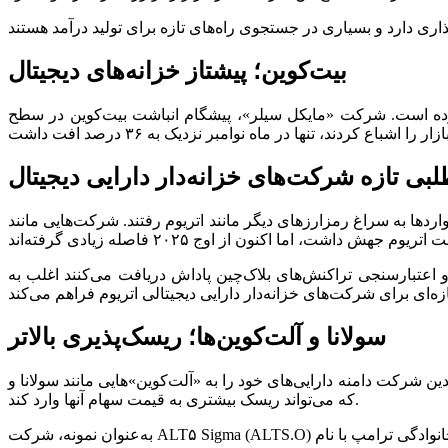
بیت‌کوین؛ پیشتاز خزانه‌های دیجیتال
وع خزانه‌های دیجیتال از اوج سال ۲۰۲۵ فاصله زیادی گرفته و سقوط کرده است. شرکت «مایکل سیلر»، پیشگام انباشت بیت‌کوین در سطح
طلبی تازه شرکت‌های خزانه‌دار دارایی دیجیتال
نند اتریوم رفتند. شرکت‌هایی مانند Bitmine (BMNR.A) و Sharplink Gaming (SBET.O) پیشگام این حرکت بودند. سهام آنها در ابتدای سال و
و اعتبارسنجی تراکنش‌های بلاک‌چین پاداش دریافت می‌کنند اغلب به
سولانا و آلت‌کوین‌ها؛ ریسک‌پذیری بالاتر
کت دامنه دارایی‌های خود را به «آلت‌کوین»‌هایی مانند سولانا و XRP ریپل گسترش داده‌اند. شرکت‌های کوچک نیز به سراغ توکن‌های کم‌معامله و پرنوسان رفته‌اند تا سود خود را افزایش دهند؛ رویکردی
که می‌تواند ریسک بیشتری به قیمت سهام آنها وارد کند.