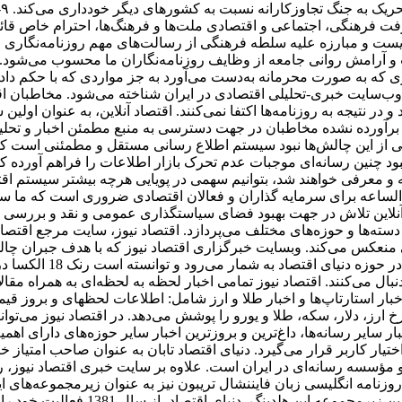
ت
باری که به صورت محرمانه به‌دست می‌آورد به جز مواردی که با حکم 
ه عنوان پر بازدیدترین وب‌سایت خبری-تحلیلی اقتصادی در ایران شناخته می‌شود.
ز برآورده نشده مخاطبان در جهت دسترسی به منبع مطمئن اخبار و تحل
کی از این چالش‌ها نبود سیستم اطلاع رسانی مستقل و مطمئنی است که 
 نبود چنین رسانه‌ای موجبات عدم تحرک بازار اطلاعات را فراهم آورده 
 معرفی خواهند شد، بتوانیم سهمی در پویایی هرچه بیشتر سیستم اقتص
‌الساعه برای سرمایه گذاران و فعالان اقتصادی ضروری است که ما س
 آنلاین تلاش در جهت بهبود فضای سیاستگذاری عمومی و نقد و بررسی ا
سته‌ها و حوزه‌های مختلف می‌پردازد. اقتصاد نیوز، سایت مرجع اقتصاد
منعکس می‌کند. وبسایت خبرگزاری اقتصاد نیوز که با هدف جبران چالش‌ه
عرضه ظهور شده است، یک
نبال می‌کنند. اقتصاد نیوز تمامی اخبار لحظه به لحظه‌ای به همراه مق
، اخبار استارتاپ‌ها و اخبار طلا و ارز شامل: اطلاعات لحظهای و برو
 ارز، دلار، سکه، طلا و یورو را پوشش می‌دهد. در اقتصاد نیوز می‌تو
ر سایر رسانه‌ها، داغ‌ترین و بروزترین اخبار سایر حوزه‌های دارای اه
اختیار کاربر قرار می‌گیرد. دنیای اقتصاد تابان به عنوان صاحب امتیاز خ
مؤسسه رسانه‌ای در ایران است. علاوه بر سایت خبری اقتصاد نیوز، روزن
نامه انگلیسی ‌زبان فایننشال تریبون نیز به عنوان زیرمجموعه‌های ا
دارای مرکز پژوهش‌ها، انتشارات و مرک