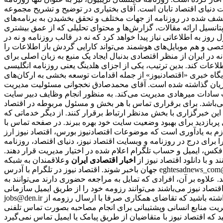
دنیای اقتصاد تابان است. آقای بختیاری در توضیح و تشریح مجموعه
کشف شده در روزنامه از جهات مختلف و تحقق بخشیدن به برنامه‌های
دازی شود. این تصمیم بدلیل عدم برخورداری از پتانسیل ارائه مقالات، گزارش‌ها و محتوای تحلیلی که از عمق بیشتری
وز به اطلاعاتی نیاز پیدا خواهد کرد که نه در قالب روزنامه و نه در
شخصی و هم موبایل‌های هوشمند می‌تواند کارایی گردش باز اطلاعات را
ر ایران از منظر اقتصادی بدنبال ایجاد یک منبع به زبان اصلی برای
 هلدینگ یعنی روزنامه انگلیسی «financial tribion» را به فعالان اقتصادی و بنگاه‌ها عرضه شد. فعالیت‌های توسعه
 پایگاه خبری «اقتصادنیوز» از جمله اقدامات توسعه بخشی به ارکان‌های
وزیان گذاشته شده است. آقای محمدصادق نخجوانی مسئولیت مدیریت
ب سادات میرهادی مدیریت می‌کند. به منظور انجام وظایف دبیر سایت
ی‌باشد. برای برقراری تماس با هر بخش و مسئول مربوطه در اقتصاد
این خبرگزاری با بخش مدنظر ارتباط برقرار کنند. از دیگر خدماتی که
ری پربازدید برای بهبود وضعیت سایت خود بهره ببرند. در صفحه تماس با
ازم به یادآوری است که موضوعات اقتصادنیوز بورس، اقتصاد نیوز ارز
را برای درج در روزنامه و وبسایت اقتصاد نیوز، دنیای اقتصاد، روزنامه
 فکس، ایمیل و حساب تلگرام اعلام شده در اختیار مدیریت قرار دهند.
نند و با دانلود اقتصاد نیوز از
اخبار اقتصادی ایران
و
جهان باخبر شوند. اقتصاد نیوز در تلگرام با آدرس eghtesadnews_com@ در اینستاگرام با آیدی eghtesadnews_com@ در توییتر با آدرس eghtesadnews@ و در فیس‌بوک با نشانی eghtesadnews فعالیت می‌کند.
د. علاوه بر آن، افرادی که تمایل به مراجعه حضوری دارند می‌توانند به
نی که مایل به همکاری با رسانه‌ اقتصاد نیوز می‌باشند می‌توانند رزومه خود را از طریق ایمیل سازمانی
jobs@den.ir تکمیل و ارسال نمایند. پس از بررسی رزومه‌ها، از افرادی که دارای شرایط مورد نیاز باشند، برای مصاحبه دعوت بعمل می‌آید. باید توجه داشته باشید که تقاضای همکاری صرفا با ارسال رزومه از
ریت منابع انسانی وپشتیبانی برای انجام مصاحبه بصورت تماس تلفنی