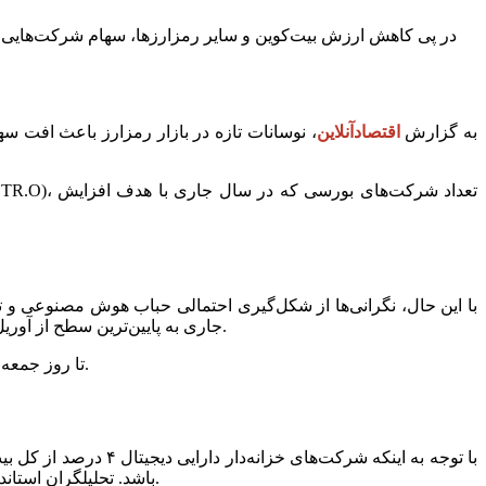
در پی کاهش ارزش بیت‌کوین و سایر رمزارزها، سهام شرکت‌هایی که 
به گزارش
اقتصادآنلاین
، نوسانات تازه در بازار رمزارز باعث افت سها
با این حال، نگرانی‌ها از شکل‌گیری احتمالی حباب هوش مصنوعی و تر
جاری به پایین‌ترین سطح از آوریل رسانده است؛ امری که بسیاری از شرکت‌های «خزانه‌دار دارایی دیجیتال» یا شرکت‌های خزانه‌دار دارایی دیجیتال را دچار لغزش کرده است.
بر اساس داده‌های نشریه کریپتو The Block، تا روز جمعه دست‌کم ۱۵ شرکت خزانه‌دار بیت‌کوین زیر ارزش خالص دارایی‌های توکن خود معامله می‌شدند.
باشد. تحلیلگران استاندارد چارترد در یادداشتی در سپتامبر، ضمن پیش‌بینی ادغام در این بخش، تاکید کردند که نتایج این شرکت‌ها بر بازار رمزارز تاثیرگذار خواهد بود.