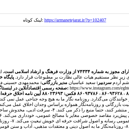
https://armanetejarat.ir/?p=102407
لینک کوتاه:
ره ۷۴۳۳۴ از وزارت فرهنگ و ارشاد اسلامی است.
ی زیر نظر مستقیم هیات عالی نظارت بر مطبوعات قرار دارد.
پایگاه خ
اشم آردم
سردبیر:
سعید عباسیان
مدیر بازرگانی:
محمدمهدی حسینی
دب
https://www.instagram.com/egh
صفحه رسمی اقتصادآنلاین در اینستاگرام:
آیین نامه اخلاق حرفه‌ای
ر خوانندگان می‌گذارد. روزنامه نگار ما به هیچ وجه جناحی عمل نم
یک فعالیت بازرگانی و روزنامه‌نگار همواره براساس وجدان اخلاق عمل می‌ک
هستند. ۳- روزنامه‌نگاران اقتصاد آنلاین اگر اخباری را از 
انتشار مطالب یا 
و مصالح همگانی از اصول شرافت حرفه‌ای خویشتن تبعیت می‌کند. ۸- روزنامه‌نگار ما به اصول دینی و