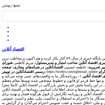
منبع: رویترز
اقتصاد آنلاین
این پایگاه خبری از سال ۸۹ آغاز بکار کرده و هم اکنون پرمخاطب ترین
بری اقتصاد آنلاین
صاحب امتیاز و مدیرمسئول:
مریم کاظمی
شورای
یر تحریریه:
عاطفه حسینی
اقتصادآنلاین در شبکه‌های مجازی:
صفحه
https://twitter.com/eghtesad_online
رسمی اقتصادآنلاین در توییتر:
 اقتصاد آنلاین
۱- روزنامه‌نگار ما به واقعیت‌های عینی توجه می‌کند و
ی کند و تنها خط قرمز او قانون و خطوط مشخص شده توسط مقام معظم
ند. در این راستا بخش خبر و بخش بازرگانی در اقتصاد آنلاین کاملا مجزا
منبعی دیگر منتشر کنند، حتما منبع را ذکر می کنند. ۴- سرقت ادبی، مخدوش ساختن متن‌ها و سندها و حذف اطلاعات اساسی رویدادها در اقتصاد آنلاین
مطرود است. ۵- روزنامه‌نگار ما از پذیرش هرگونه پاداش مادی برای پیش‌برد مقاصد خصوصی مغایر با مصالح عمومی، خودداری می‌کند. ۶- اقتصاد آنلاین و روزنامه نگارانش از قبول هرگونه فشار و تهدید برای
تغییر محتویات آنها، خودداری کرده و از خط‌مشی عمومی رسانه و اصول شرافت حرفه ای خویش تبعیت می‌کند. ۷- روزنامه‌نگار ما با احترام به استقلال و حاکمیت ملی، نظم و امنیت عمومی
 معتقدات مذهبی، آداب و سنن قومی و ملی، اخلاق حسنه و عفت عمومی احترام می‌گذارد و از گرایش به