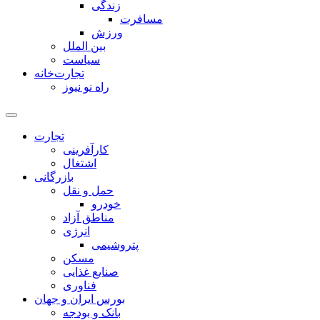
زندگی
مسافرت
ورزش
بین الملل
سیاست
تجارت‌خانه
راه نو نیوز
تجارت
کارآفرینی
اشتغال
بازرگانی
حمل و نقل
خودرو
مناطق آزاد
انرژی
پتروشیمی
مسکن
صنایع غذایی
فناوری
بورس ایران و جهان
بانک و بودجه