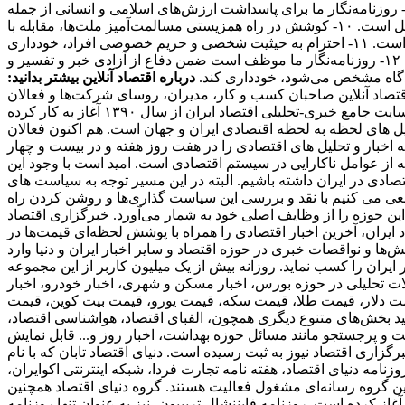
بعیض خصومت آمیز در این زمینه‌ها و همچنین تشویق و تحریک به جنگ تجاوزکارانه نسبت به کشورهای دیگر خودداری می‌کند. ۹- روزنامه‌نگار ما برای پاسداشت ارزش‌های اسلامی و انسانی از جمله
عدالت‌طلبی، آزادیخواهی، صلح و امنیت بشر، استقلال و پیشرفت فرهنگی، اجتماعی و اقتصادی ملت‌ها و فرهنگ‌ها، احترام خاص قائل است. ۱۰- کوشش در راه همزیستی مسالمت‌آمیز ملت‌ها، مقابله با
گسترش وسایل و ادوات کشتار جمعی، جلوگیری از آلودگی محیط‌زیست و مبارزه علیه سلطه فرهنگی از رسالت‌های مهم روزنامه‌نگاری است. ۱۱- احترام به حیثیت شخصی و حریم خصوصی افراد، خودداری
از توهین، تهمت و افتراء نسبت به اشخاص و تلاش در حفظ سلامت و آرامش روانی جامعه از وظایف روزنامه‌نگاران ما محسوب می‌شود. ۱۲- روزنامه‌نگار ما موظف است ضمن دفاع از آزادی خبر و تفسیر و
دادگاه مشخص می‌شود، خودداری کند.
درباره اقتصاد آنلاین بیشتر بدانید:
 مخاطبان اقتصاد آنلاین صاحبان کسب و کار، مدیران، روسای شرکت‌ها و فعالان
اقتصادی هستند که می‌خواهند یک روز زودتر از اخبار مطلع شوند و در نتیجه به روزنامه‌ها اکتفا نمی‌کنند. اقتصاد آنلاین، به عنوان اولین سایت جامع خبری-تحلیلی اقتصاد ایران از سال ۱۳۹۰ آغاز به کار کرده
یل های لحظه به لحظه اقتصادی ایران و جهان است. هم اکنون فعالان
اخبار و تحلیل های اقتصادی را در هفت روز هفته و در بیست و چهار
که از عوامل ناکارایی در سیستم اقتصادی است. امید است با وجود این
ادی در ایران داشته باشیم. البته در این مسیر توجه به سیاست های
عی می کنیم با نقد و بررسی این سیاست گذاری‌ها و روشن کردن راه
ین حوزه را از وظایف اصلی خود به شمار می‌آورد. خبرگزاری اقتصاد
 ایران، آخرین اخبار اقتصادی را همراه با پوشش لحظه‌ای قیمت‌ها در
ا و نواقصات خبری در حوزه اقتصاد و سایر اخبار ایران و دنیا وارد
ی از پربازدید ترین وبسایت‌های خبری در حوزه دنیای اقتصاد به شمار می‌رود و توانسته است رنک 18 الکسا در ایران را کسب نماید. روزانه بیش از یک میلیون کاربر از این مجموعه
الات تحلیلی در حوزه بورس، اخبار مسکن و شهری، اخبار خودرو، اخبار
ز قیمت دلار، قیمت طلا، قیمت سکه، قیمت یورو، قیمت بیت کوین، قیمت
انید بخش‌های متنوع دیگری همچون، الفبای اقتصاد، هواشناسی اقتصاد،
میت و پرجستجو مانند مسائل حوزه بهداشت، اخبار روز و... قابل نمایش
برگزاری اقتصاد نیوز به ثبت رسیده است. دنیای اقتصاد تابان که با نام
امه دنیای اقتصاد، هفته ‌نامه تجارت فردا، شبکه اینترنتی اکوایران،
ین گروه رسانه‌ای مشغول فعالیت هستند. گروه دنیای اقتصاد همچنین
ز همایش‌ها نیز می‌باشد. اولین زیرمجموعه این هلدینگ، دنیای اقتصاد، از سال 1381 فعالیت خود را آغاز کرده است. روزنامه فایننشال تریبیون، نیز به عنوان تنها روزنامه