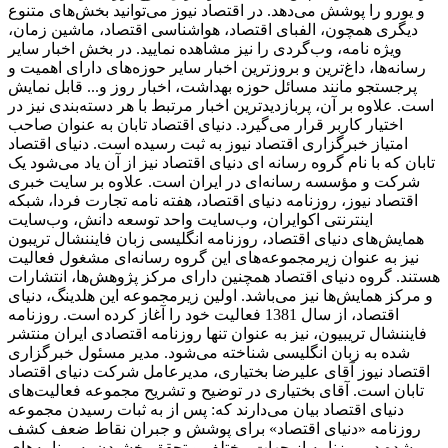
و یورو را پوشش می‌دهد. در اقتصاد نیوز می‌توانید بخش‌های متنوع
دیگری همچون، الفبای اقتصاد، هواشناسی اقتصاد، ماشین زمان،
ویژه نامه، وب‌گردی را نیز مشاهده نمایید. در بخش اخبار سایر
رسانه‌ها، داغ‌ترین و بروزترین اخبار سایر حوزه‌های دارای اهمیت و
پرجستجو مانند مسائل حوزه بهداشت، اخبار روز و... قابل نمایش
است. علاوه بر آن، پربازدیدترین اخبار مرتبط با هر دسته‌بندی نیز در
اختیار کاربر قرار می‌گیرد. دنیای اقتصاد تابان به عنوان صاحب
امتیاز خبرگزاری اقتصاد نیوز به ثبت رسیده است. دنیای اقتصاد
تابان که با نام گروه رسانه ای دنیای اقتصاد نیز از آن یاد می‌شود یک
شرکت و مؤسسه رسانه‌ای در ایران است. علاوه بر سایت خبری
اقتصاد نیوز، روزنامه دنیای اقتصاد، هفته ‌نامه تجارت فردا، شبکه
اینترنتی اکوایران، وب‌سایت واحد توسعه دانش، وب‌سایت
همایش‌های دنیای اقتصاد، روزنامه انگلیسی ‌زبان فایننشال تریبون
نیز به عنوان زیرمجموعه‌های این گروه رسانه‌ای مشغول فعالیت
هستند. گروه دنیای اقتصاد همچنین دارای مرکز پژوهش‌ها، انتشارات
و مرکز همایش‌ها نیز می‌باشد. اولین زیرمجموعه این هلدینگ، دنیای
اقتصاد، از سال 1381 فعالیت خود را آغاز کرده است. روزنامه
فایننشال تریبیون، نیز به عنوان تنها روزنامه اقتصادی ایران منتشر
شده به زبان انگلیسی شناخته می‌شود. مدیر مسئول خبرگزاری
اقتصاد نیوز آقای علیرضا بختیاری، مدیرعامل شرکت دنیای اقتصاد
تابان است. آقای بختیاری در توضیح و تشریح مجموعه فعالیت‌های
دنیای اقتصاد بیان می‌دارند که: پس از به ثبات رسیدن مجموعه
روزنامه «دنیای اقتصاد» برای پوشش و جبران نقاط ضعف کشف
شده در روزنامه از جهات مختلف و تحقق بخشیدن به برنامه‌های