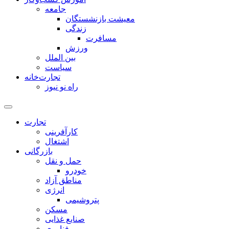
جامعه
معیشت بازنشستگان
زندگی
مسافرت
ورزش
بین الملل
سیاست
تجارت‌خانه
راه نو نیوز
تجارت
کارآفرینی
اشتغال
بازرگانی
حمل و نقل
خودرو
مناطق آزاد
انرژی
پتروشیمی
مسکن
صنایع غذایی
فناوری