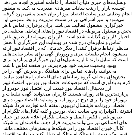
وبسایت‌های خبری دنیای اقتصاد را فاطمه استیری انجام می‌دهد.
توسعه بازار را زینب سادات میرهادی مدیریت می‌کند. به منظور
انجام وظایف دبیر سایت اقتصاد نیوز از توان حمید متقی بهره گرفته
می‌شود و امیر اشراقی نیز در سمت مدیریت روابط عمومی این
خبرگزاری مشغول فعالیت می‌باشد. برای برقراری تماس با هر
بخش و مسئول مربوطه در اقتصاد نیوز راه‌های ارتباطی مختلفی در
اختیار کاربران گذاشته شده است. کاربران می‌توانند از طریق تلفن
تماس و نمابرهای درج شده در وبسایت این خبرگزاری با بخش
مدنظر ارتباط برقرار کنند. از دیگر خدماتی که در اقتصاد نیوز ارائه
می‌شود، انجام تبلیغات بنری و رپورتاژ آگهی برای سایر سایت‌هایی
است که تمایل دارند تا از پتانسیل‌های این خبرگزاری پربازدید برای
بهبود وضعیت سایت خود بهره ببرند. در صفحه تماس با شما
می‌توانید، راه‌های تماس برای هماهنگی و پذیرش آگهی را در
بخش‌های مختلف گروه رسانه‌ای دنیای اقتصاد را مشاهده نمایید.
لازم به یادآوری است که موضوعات اقتصادنیوز بورس، اقتصاد نیوز
ارز دیجیتال، اقتصاد نیوز قیمت ارز، اقتصاد نیوز خودرو از
پربازدیدترین های روزانه هستند. کاربران می‌توانند آگهی، تبلیغات و
رپورتاژ خود را برای درج در روزنامه و وبسایت اقتصاد نیوز، دنیای
اقتصاد، روزنامه فایننشال تریبیون، هفته نامه تجارت فردا، شبکه
اینترنتی اکوایران، وب سایت دنیای بورس و کلیه کانال‌های تلگرام از
طریق تلفن، فکس، ایمیل و حساب تلگرام اعلام شده در اختیار
مدیریت قرار دهند. علاقمندان به شبکه‎‌های اجتماعی نیز می‌توانند
کانال خبری اقتصاد نیوز را در شبکه‌ها و بسترهای مختلف مانند:
فیس‌بوک، توییتر، اینستاگرام و تلگرام دنبال کنند و با دانلود اقتصاد