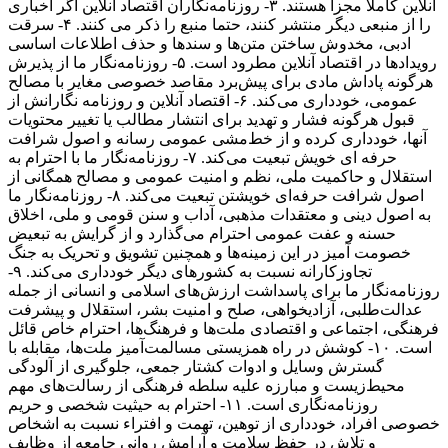
آنلاین کاملا مجزا هستند. ۳- روزنامه‌نگاران اقتصاد آنلاین اگر اخباری
را از منبعی دیگر منتشر کنند، حتما منبع را ذکر می کنند. ۴- سرقت
ادبی، مخدوش ساختن متن‌ها و سندها و حذف اطلاعات اساسی
رویدادها در اقتصاد آنلاین مطرود است. ۵- روزنامه‌نگار ما از پذیرش
هرگونه پاداش مادی برای پیش‌برد مقاصد خصوصی مغایر با مصالح
عمومی، خودداری می‌کند. ۶- اقتصاد آنلاین و روزنامه نگارانش از
قبول هرگونه فشار و تهدید برای انتشار مطالب یا تغییر محتویات
آنها، خودداری کرده و از خط‌مشی عمومی رسانه و اصول شرافت
حرفه ای خویش تبعیت می‌کند. ۷- روزنامه‌نگار ما با احترام به
استقلال و حاکمیت ملی، نظم و امنیت عمومی و مصالح همگانی از
اصول شرافت حرفه‌ای خویشتن تبعیت می‌کند. ۸- روزنامه‌نگار ما
به اصول دینی و معتقدات مذهبی، آداب و سنن قومی و ملی، اخلاق
حسنه و عفت عمومی احترام می‌گذارد و از گرایش به تبعیض
خصومت آمیز در این زمینه‌ها و همچنین تشویق و تحریک به جنگ
تجاوزکارانه نسبت به کشورهای دیگر خودداری می‌کند. ۹-
روزنامه‌نگار ما برای پاسداشت ارزش‌های اسلامی و انسانی از جمله
عدالت‌طلبی، آزادیخواهی، صلح و امنیت بشر، استقلال و پیشرفت
فرهنگی، اجتماعی و اقتصادی ملت‌ها و فرهنگ‌ها، احترام خاص قائل
است. ۱۰- کوشش در راه همزیستی مسالمت‌آمیز ملت‌ها، مقابله با
گسترش وسایل و ادوات کشتار جمعی، جلوگیری از آلودگی
محیط‌زیست و مبارزه علیه سلطه فرهنگی از رسالت‌های مهم
روزنامه‌نگاری است. ۱۱- احترام به حیثیت شخصی و حریم
خصوصی افراد، خودداری از توهین، تهمت و افتراء نسبت به اشخاص
و تلاش در حفظ سلامت و آرامش روانی جامعه از وظایف