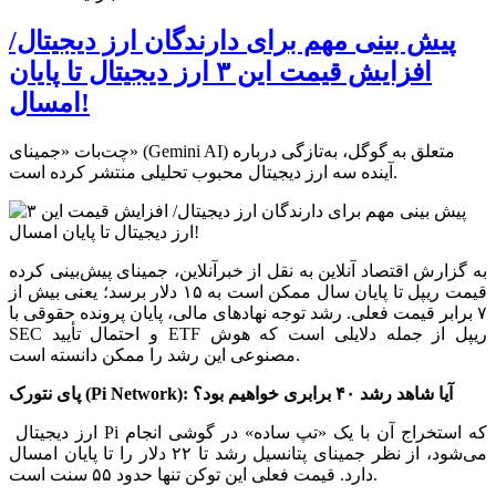
پیش بینی مهم برای دارندگان ارز دیجیتال/
افزایش قیمت این ۳ ارز دیجیتال تا پایان
امسال!
چت‌بات «جمینای» (Gemini AI) متعلق به گوگل، به‌تازگی درباره
آینده سه ارز دیجیتال محبوب تحلیلی منتشر کرده است.
به گزارش اقتصاد آنلاین به نقل از خبرآنلاین، جمینای پیش‌بینی کرده
قیمت ریپل تا پایان سال ممکن است به ۱۵ دلار برسد؛ یعنی بیش از
۷ برابر قیمت فعلی. رشد توجه نهادهای مالی، پایان پرونده حقوقی با
SEC و احتمال تأیید ETF ریپل از جمله دلایلی است که هوش
مصنوعی این رشد را ممکن دانسته است.
پای نتورک (Pi Network): آیا شاهد رشد ۴۰ برابری خواهیم بود؟
ارز دیجیتال Pi که استخراج آن با یک «تپ ساده» در گوشی انجام
می‌شود، از نظر جمینای پتانسیل رشد تا ۲۲ دلار را تا پایان امسال
دارد. قیمت فعلی این توکن تنها حدود ۵۵ سنت است.