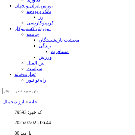
بورس ایران و جهان
بانک و بودجه
ارز
کریپتوکارنسی
آموزش کسب‌وکار
جامعه
معیشت بازنشستگان
زندگی
مسافرت
ورزش
بین الملل
سیاست
تجارت‌خانه
راه نو نیوز
خانه
»
ارز دیجیتال
کد خبر: 79593
2025/07/02 - 06:44
80 بازدید