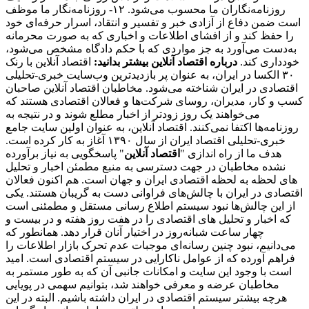
روزنامه‌نگاران ما محسوب می‌شود. ۱۲- روزنامه‌نگار ما موظف
است ضمن دفاع از آزادی خبر و تفسیر و انتقاد، اسرار حرفه‌ای خود
را حفظ کند و از افشای اطلاعات و اخباری که به صورت محرمانه
به‌دست می‌آورد به جز مواردی که با حکم دادگاه مشخص می‌شود،
خودداری کند.
درباره اقتصاد آنلاین بیشتر بدانید:
اقتصاد آنلاین با رنک
۳۰ الکسا در ایران، به عنوان پر بازدیدترین وب‌سایت خبری-تحلیلی
اقتصادی در ایران شناخته می‌شود. مخاطبان اقتصاد آنلاین صاحبان
کسب و کار، مدیران، روسای شرکت‌ها و فعالان اقتصادی هستند که
می‌خواهند یک روز زودتر از اخبار مطلع شوند و در نتیجه به
روزنامه‌ها اکتفا نمی‌کنند. اقتصاد آنلاین، به عنوان اولین سایت جامع
خبری-تحلیلی اقتصاد ایران از سال ۱۳۹۰ آغاز به کار کرده است.
هدف ما از راه اندازی "
اقتصاد آنلاین
" پاسخگویی به نیاز برآورده
نشده مخاطبان در جهت دسترسی به منبع مطمئن اخبار و تحلیل
های لحظه به لحظه اقتصادی ایران و جهان است. هم اکنون فعالان
اقتصادی در ایران با چالش‌های فراوانی دست به گریبان هستند. یکی
از این چالش‌ها نبود سیستم اطلاع رسانی مستقل و مطمئنی است
که اخبار و تحلیل های اقتصادی را در هفت روز هفته و در بیست و
چهار ساعت شبانه‌روز در اختیار آنان قرار دهد. همانطور که
می‌دانیم، نبود چنین رسانه‌ای موجبات عدم تحرک بازار اطلاعات را
فراهم آورده که از عوامل ناکارایی در سیستم اقتصادی است. امید
است با وجود این سایت و امکانات جانبی آن که به طور مستمر به
مخاطبان عرضه و معرفی خواهند شد، بتوانیم سهمی در پویایی
هرچه بیشتر سیستم اقتصادی در ایران داشته باشیم. البته در این