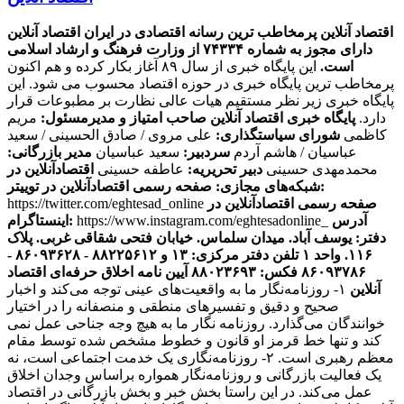
اقتصاد آنلاین پرمخاطب ترین رسانه اقتصادی در ایران
اقتصاد آنلاین
دارای مجوز به شماره ۷۴۳۳۴ از وزارت فرهنگ و ارشاد اسلامی
است.
این پایگاه خبری از سال ۸۹ آغاز بکار کرده و هم اکنون
پرمخاطب ترین پایگاه خبری در حوزه اقتصاد محسوب می شود. این
پایگاه خبری زیر نظر مستقیم هیات عالی نظارت بر مطبوعات قرار
دارد.
پایگاه خبری اقتصاد آنلاین
صاحب امتیاز و مدیرمسئول:
مریم
کاظمی
شورای سیاستگذاری:
علی مروی / صادق الحسینی / سعید
عباسیان / هاشم آردم
سردبیر:
سعید عباسیان
مدیر بازرگانی:
محمدمهدی حسینی
دبیر تحریریه:
عاطفه حسینی
اقتصادآنلاین در
صفحه رسمی اقتصادآنلاین در توییتر:
شبکه‌های مجازی:
صفحه رسمی اقتصادآنلاین در
https://twitter.com/eghtesad_online
آدرس
https://www.instagram.com/eghtesadonline_
اینستاگرام:
دفتر: یوسف آباد. میدان سلماس. خیابان فتحی شقاقی غربی. پلاک
۱۱۶. واحد ۱
تلفن دفتر مرکزی: ۱۳ و ۸۸۲۲۵۶۱۲ - ۸۶۰۹۳۶۲۸ -
۸۶۰۹۳۷۸۶ فکس: ۸۸۰۲۳۶۹۳
آیین نامه اخلاق حرفه‌ای اقتصاد
آنلاین
۱- روزنامه‌نگار ما به واقعیت‌های عینی توجه می‌کند و اخبار
صحیح و دقیق و تفسیرهای منطقی و منصفانه را در اختیار
خوانندگان می‌گذارد. روزنامه نگار ما به هیچ وجه جناحی عمل نمی
کند و تنها خط قرمز او قانون و خطوط مشخص شده توسط مقام
معظم رهبری است. ۲- روزنامه‌نگاری یک خدمت اجتماعی است، نه
یک فعالیت بازرگانی و روزنامه‌نگار همواره براساس وجدان اخلاق
عمل می‌کند. در این راستا بخش خبر و بخش بازرگانی در اقتصاد