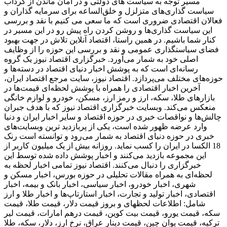
مسیر توجه به سیاست های دولتی و در امان ماندن از گرداب
سیاست گذاری‌های متزلزل و خلق‌الساعه برای سرمایه گذاران و
فعالان اقتصادی ضروری است که ما سعی می کنیم با نقد و بررسی
این سیاست گذاری‌ها و روشن کردن راه پیش رو در این مسیر در
کنار شما باشیم. در همین راستا، اقتصاد آنلاین تلاش در جهت بهبود
فضای سیاستگذاری عمومی و نقد و بررسی این حوزه را از وظایف
اصلی خود به شمار می‌آورد. خبرگزاری اقتصاد نیوز یک گروه
رسانه‌ای است که به پوشش اخبار دنیای اقتصاد در دسته‌ها و
حوزه‌های مختلف می‌پردازد. اقتصاد نیوز، سایت مرجع اقتصاد ایران،
آخرین اخبار اقتصادی را همراه با پوشش لحظه‌ای قیمت‌ها در
بازارهای طلا، سکه، ارز و رمز ارز، مسکن، خودرو و لوازم خانگی
منعکس می‌کند. وبسایت خبرگزاری اقتصاد نیوز که با هدف جبران
چالش‌ها و نواقصات خبری در حوزه اقتصاد و سایر اخبار ایران و دنیا
وارد عرضه ظهور شده است، یکی از پربازدید ترین وبسایت‌های
خبری در حوزه دنیای اقتصاد به شمار می‌رود و توانسته است رنک
18 الکسا در ایران را کسب نماید. روزانه بیش از یک میلیون کاربر از
این مجموعه بازدید می‌کنند و اخبار پوشش داده شده توسط این
خبرگزاری را دنبال می‌کنند. اقتصاد نیوز تمامی اخبار لحظه به
لحظه‌ای به همراه مقالات تحلیلی در حوزه بورس، اخبار مسکن و
شهری، اخبار خودرو، اخبار سیاسی، اخبار بانک و بیمه، اخبار
اقتصادی، اخبار تولید و تجارت، اخبار استارتاپ‌ها و اخبار طلا و ارز
شامل: اطلاعات لحظهای و بروز قیمت دلار، قیمت طلا، قیمت
سکه، قیمت یورو، قیمت بیت کوین، قیمت درهم امارات، قیمت لیر
ترکیه، قیمت یوان چین، قیمت دینار عراق، نرخ ارز، دلار، سکه، طلا