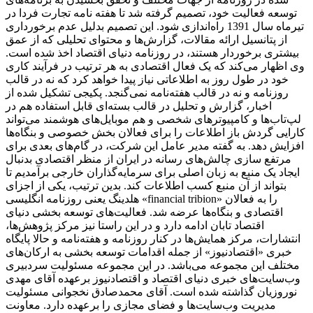
توسعه فعالیت خود، تصمیم گرفته شد تا هفته نامه تجارت فردا در
تیرماه سال 1391 راه‌اندازی شود. این تصمیم بدلیل عدم برخورداری
از پتانسیل ارائه مقالات، گزارش‌ها و محتوای تحلیلی که از عمق
بیشتری برخوردار هستند، در روزنامه دنیای اقتصاد اخذ شده است.
وی اظهار می‌کند که یک فعال اقتصادی به هر ترتیب در فرآیند کاری
خود در طول روز به اطلاعاتی نیاز پیدا خواهد کرد که نه در قالب
روزنامه و نه در قالب هفته‌نامه نمی‌گنجد. پکیجی تشکیل شده از
اخبار، گزارش و تحلیل در قالب بسته‌ای قابل استفاده هم در
لپ‌تاب‌ها و کامپیوترهای شخصی و هم موبایل‌های هوشمند می‌تواند
کارایی گردش باز اطلاعات را برای فعالان بخش خصوصی و بنگاه‌ها
افزایش دهد. به گفته مدیر عامل این شرکت، در گام‌های بعدی برای
مرتفع سازی چالش‌های رسانه در ایران از منظر اقتصادی بدنبال
ایجاد یک منبع به زبان اصلی برای سرمایه‌گذاران خارجی برآمدیم تا
بتواند از آن منبع کسب اطلاعات کند. بدین ترتیب، یکی از اجزای
هلدینگ یعنی روزنامه انگلیسی «financial tribion» را به فعالان
اقتصادی و بنگاه‌ها عرضه شد. فعالیت‌های توسعه بخشی دنیای
اقتصاد تابان ادامه دارد و در این راستا نیز مرکز پژوهش‌ها،
انتشارات، مرکز همایش‌ها در کنار روزنامه و هفته‌نامه و حالا پایگاه
خبری «اقتصادنیوز» از جمله اقدامات توسعه بخشی به ارکان‌های
مختلف این مجموعه می‌باشد. در این مجموعه مسئولیت سردبیری
وب‌سایت‌های خبری دنیای اقتصاد و اقتصادنیوز برعهده آقای مهدی
نوروزیان گذاشته شده است. آقای محمدصادق نخجوانی مسئولیت
مدیریت وب‌سایت‌ها و فضای مجازی را برعهده دارد. معاونت