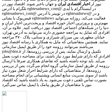
نیوز از
اخبار اقتصادی ایران
و جهان باخبر شوند. اقتصاد نیوز در
تلگرام با آدرس eghtesadnews_com@ در اینستاگرام با آیدی
eghtesadnews_com@ در توییتر با آدرس eghtesadnews@ و در
فیس‌بوک با نشانی eghtesadnews فعالیت می‌کند. روزانه می‌توانید
مهم‌ترین و بروزترین اخبار حوزه اقتصاد و پربحث‌ترین اخبار ایران و
دنیا را در شبکه‌های اجتماعی اقتصاد نیوز دریافت کنید. علاوه بر آن،
افرادی که تمایل به مراجعه حضوری دارند می‌توانند به آدرس تهران،
خیابان مطهری، بین میرزای شیرازی و سنایی، پلاک ۳۷۰ مراجعه
نمایند. همچنین متقاضیانی که مایل به همکاری با رسانه‌ اقتصاد نیوز
می‌باشند می‌توانند رزومه خود را از طریق ایمیل سازمانی
jobs@den.ir تکمیل و ارسال نمایند. پس از بررسی رزومه‌ها، از
افرادی که دارای شرایط مورد نیاز باشند، برای مصاحبه دعوت بعمل
می‌آید. باید توجه داشته باشید که تقاضای همکاری صرفا با ارسال
رزومه از طریق ایمیل سازمانی گروه انجام می‌گردد. پس از بررسی
رزومه‌ها، از متقاضیانی که دارای شرایط احراز شغل مورد نیاز
باشند از سوی مدیریت منابع انسانی وپشتیبانی برای انجام مصاحبه
بصورت تماس تلفنی دعوت می‌شود. به یاد داشته باشید که اقتصاد
نیوز با متقاضیان از طریق پیامک یا ایمیل تماس نمی‌گیرد.