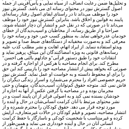
و تحلیل‌ها ضمن رعایت انصاف، از سیاه ‌نمایی و یأس‌آفرینی از جمله
اصول گسترش نیوز در محتوای رسانه ای می باشد. گسترش نیوز
خود را موظف می‌داند تا در راستای ایفای اصول رفتار رسانه‌ای
پایبند به قوانین و اخلاق باشد. بنابراین گسترش نیوز خود را موظف
می‌داند تا در صورتی که در نقل خبر و انتشار آن دچار اشتباه شوند،
صراحتا و از طریق رسانه، از مخاطبان و آسیب‌دیدگان از خطای
خودمان عذرخواهی نماید. به منظور کسب خبر، خود و رسانه خود را
معرفی کند و به‌صورت مخفیانه از دستگاه‌های ضبط صدا و تصویر و
ویدئو استفاده ننماید. از ایراد اتهام، اهانت و نشر مطلب کذب علیه
رسانه‌های قانونی به ‌ویژه امضاکنندگان این میثاق، پرهیز نماید و
انتقادات‌ خود را طبق دستور قرآنی"و جادلهم بالتی هی احسن"
مطرح کند. برای انجام مصاحبه با هرکس از او اجازه گرفته و در
صورتی که بخواهد پیش از انتشار مصاحبه خود را بازبینی کند این حق
را برای او محفوظ دانسته و به خواست او عمل نماید. گسترش نیوز
حریم خصوصی افراد را محترم می‌شمارد و اسرار زندگی دیگران را
فاش نمی کند. متوجه حقوق کم‌توانان، آسیب‌دیدگان، متهمان و حتی
مجرمان بوده و در مصاحبه یا گرفتن عکس از آنها به اجازه از
خودشان بسنده نمی کند و به اصولی فراتر از آن پایبند است و در
نشر محتوای مرتبط با آنان کرامت انسانی‌شان در حال و آینده را
مورد توجه قرار می دهد. حقوق کودکان را محترم شمرده و از
انتشار مصاحبه، تصویر و فیلم کودکان در حالات غیرمتعارف، آرایش
کرده و غیرمنتاسب با شخصیت کودکی و ناسازگار با حفظ کرامت
انسانی آنان در حال و آینده خودداری می نماید و همین‌طور از
شناساندن کودکانی که مورد آزار و سوء استفاده قرار گرفته‌اند از