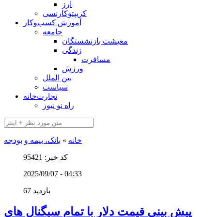
ارز
کریپتوکارنسی
آموزش کسب‌وکار
جامعه
معیشت بازنشستگان
زندگی
مسافرت
ورزش
بین الملل
سیاست
تجارت‌خانه
راه نو نیوز
خانه
»
بانک، بیمه و بودجه
کد خبر: 95421
2025/09/07 - 04:33
67 بازدید
پیش بینی قیمت دلار با تمام سیگنال های