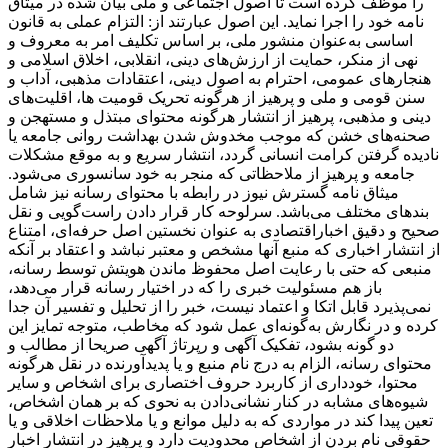
را موظف کرده است تا اصول اجتماعی و ملی بیان شده در میثاق
نامه خود را اجرا نماید. این اصول عبارتند از: التزام عملی به قانون
اساسی به‌عنوان منشور ملی، بر اساس تکلیف امر به‌ معروف و
نهی از منکر، حمایت از ارزش‌های دینی، انقلابی، اخلاق اسلامی و
هنجارهای عمومی، احترام به اصول دینی، اعتقادات مذهبی، آداب و
سنن قومی و ملی و ‌پرهیز از هرگونه تحریک قومیت ‌ها، اقلیت‌های
دینی و مذهبی، پرهیز از انتشار هرگونه محتوای مبتذل و مستهجن و
صحنه‌های خشن که موجب مخدوش شدن بهداشت روانی جامعه یا
نادیده گرفتن کرامت انسانی گردد، انتشار سریع و به‌ موقع مشکلات
جامعه و پرهیز از ملاحظاتی که منجر به خود سانسوری می‌شود.
میثاق نامه گسترش نیوز در رابطه با محتوای رسانه نیز شامل
بندهای مختلف می‌باشد. سرلوحه کار قرار دادن راست‌گویی و نقل
صحیح و دقیق اخباراقتصادی به ‌عنوان نخستین اصل حرفه‌ای، امتناع
از انتشار اخباری که منبع آنها مشخص و معتبر نباشد و اعتقاد بر آنکه
منبعی که حتی با رعایت اصل محفوظ ماندن هویتش توسط رسانه،
باز هم مسئولیت خبری را که در اختیار رسانه قرار می‌دهد،
نمی‌پذیرد قابل اتکا و اعتماد نیست، خبر را از تحلیل و تفسیر آن جدا
کرده و در نگارش به‌گونه‌ای عمل شود که مخاطب، متوجه تمایز این
دو گونه بشود، تفکیک آگهی و رپرتاژ آگهی صریحا از مطالب و
محتوای رسانه، الزام به درج نام منبع و یا پدیدآورنده در نقل هرگونه
محتوا، خودداری از کاربرد حروف اختصاری برای اشخاص و سایر
شیوه‌های مشابه در کنار نشانی‌دادن به نحوی که بر همان اشخاص،
تعین پیدا کند در مواردی که به دلیل موانع و یا ملاحظات اخلاقی و یا
حقوقی نام بردن از اشخاص محدودیت دارد و پرهیز در انتشار اخبار