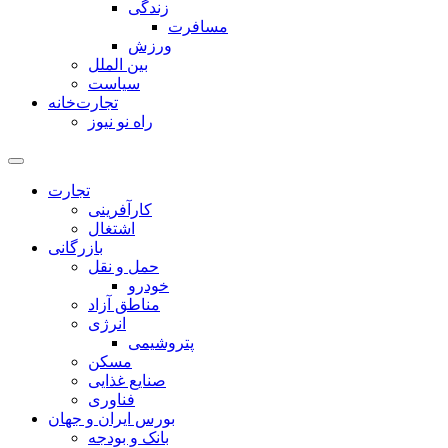
زندگی
مسافرت
ورزش
بین الملل
سیاست
تجارت‌خانه
راه نو نیوز
تجارت
کارآفرینی
اشتغال
بازرگانی
حمل و نقل
خودرو
مناطق آزاد
انرژی
پتروشیمی
مسکن
صنایع غذایی
فناوری
بورس ایران و جهان
بانک و بودجه