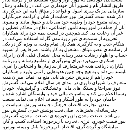
طریق انتشار نام و تصویر آنان خودداری می کند. در رابطه با رفتار
سازمانی نیز یک سری اصول و قواعد در میثاق نامه این خبرگزاری
ذکر شده است. گسترش نیوز حمایت از شأن و کرامت خبرنگاران
رسانه متبوع خود را وظیفه خود می داند و حقوق مادی و معنوی
آنان از جمله در امور بیمه تأمین اجتماعی، دفاع در محاکم قضایی و
غیر آن رعایت می کند. هم‌چنین در لیست بیمه خود برای همکاران
تحریریه از سمت‌های غیرِ روزنامه‌ن گارانه استفاده نمی‌کند. در
هنگام جذب و به کارگیری همکاران تمام وقت، به ‌ویژه اگر در یکی
از رسانه‌های عضو میثاق، مشغول به کار باشند، صرفا پس از تسویه‌
حساب و اظهار رضایت مدیر رسانه محل اشتغال قبلی، آنان را برای
همکاری می‌پذیرد. برای پیش‌گیری از تطمیع رسانه و روزنامه
‌نگاران، دریافت هدیه غیرمتعارف از سازمان‌ها و اشخاص را امری
ناپسند می‌داند و به ‌هیچ ‌وجه چنین هدیه‌هایی را نمی پذیرد و همکاران
خود را هم از پذیرش چنین هدایایی منع می نماید. میزان هدیه
متعارف را شورای داوری در ابتدای هر سال اعلام می‌کند. گسترش
نیوز صراحتا وابستگی‌های مالی و تشکیلاتی و گرایش‌های خود را
رسما اعلام می کند و مناسبات مالی خود با وابستگان اشاره شده و
حامیان خود را به ‌طور آشکار و شفاف اعلام می نماید. صنعت
معدن، تجارت، اقتصاد، فرهنگ، جامعه، ورزش، سیاست و
چندرسانه‌ای بخش‌های اصلی تحت پوشش خبری گسترش نیوز
می‌باشد. صنعت معدن با زیرحوزه‌های؛ صنعت، معدن، گسترش
نیوز قیمت خودرو، انرژی، تجارت با زیرحوزه؛ اصناف، کسب و کار،
نمایشگاه و گردشگری، اقتصاد با زیرحوزه؛ بانک و بیمه، بورس،