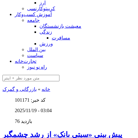
ارز
کریپتوکارنسی
آموزش کسب‌وکار
جامعه
معیشت بازنشستگان
زندگی
مسافرت
ورزش
بین الملل
سیاست
تجارت‌خانه
راه نو نیوز
خانه
»
بازرگانی و گمرک
کد خبر: 101171
2025/11/19 - 03:04
76 بازدید
پیش بینی «سیتی بانک» از رشد چشمگیر