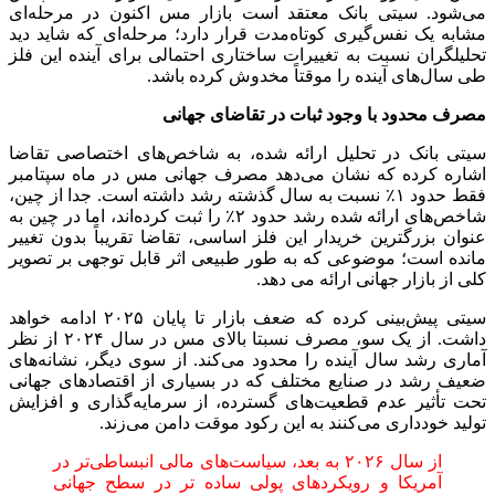
می‌شود. سیتی بانک معتقد است بازار مس اکنون در مرحله‌ای
مشابه یک نفس‌گیری کوتاه‌مدت قرار دارد؛ مرحله‌ای که شاید دید
تحلیلگران نسبت‌ به تغییرات ساختاری احتمالی برای آینده این فلز
طی سال‌های آینده را موقتاً مخدوش کرده باشد.
مصرف محدود با وجود ثبات در تقاضای جهانی
سیتی بانک در تحلیل ارائه شده، به شاخص‌های اختصاصی تقاضا
اشاره کرده که نشان می‌دهد مصرف جهانی مس در ماه سپتامبر
فقط حدود ۱٪ نسبت‌ به سال گذشته رشد داشته است. جدا از چین،
شاخص‌های ارائه شده رشد حدود ۲٪ را ثبت کرده‌اند، اما در چین به
عنوان بزرگترین خریدار این فلز اساسی، تقاضا تقریباً بدون تغییر
مانده است؛ موضوعی که به‌ طور طبیعی اثر قابل ‌توجهی بر تصویر
کلی از بازار جهانی ارائه می دهد.
سیتی پیش‌بینی کرده که ضعف بازار تا پایان ۲۰۲۵ ادامه خواهد
داشت. از یک ‌سو، مصرف نسبتا بالای مس در سال ۲۰۲۴ از نظر
آماری رشد سال آینده را محدود می‌کند. از سوی دیگر، نشانه‌های
ضعیف رشد در صنایع مختلف که در بسیاری از اقتصادهای جهانی
تحت ‌تأثیر عدم ‌قطعیت‌های گسترده، از سرمایه‌گذاری و افزایش
تولید خودداری می‌کنند به این رکود موقت دامن می‌زند.
از سال ۲۰۲۶ به بعد، سیاست‌های مالی انبساطی‌تر در
آمریکا و رویکردهای پولی ساده تر در سطح جهانی