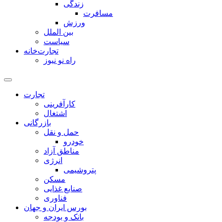
زندگی
مسافرت
ورزش
بین الملل
سیاست
تجارت‌خانه
راه نو نیوز
تجارت
کارآفرینی
اشتغال
بازرگانی
حمل و نقل
خودرو
مناطق آزاد
انرژی
پتروشیمی
مسکن
صنایع غذایی
فناوری
بورس ایران و جهان
بانک و بودجه