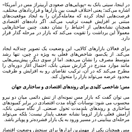
در اینجا، سیتی بانک به «پویایی‌های صعودی آربیتراژ مس در آمریکا»
اشاره می‌کند؛ یعنی اختلاف قیمت بین بازارها و قراردادهای مختلف،
فرصت‌هایی ایجاد کرده که معامله‌گران را به ایجاد موقعیت‌های
مبتنی بر افزایش قیمت ترغیب می‌کند. اگر داده‌های اقتصادی
همچنان نشانه‌هایی از احتیاط را نشان دهند، چنین ساختارهایی
معمولاً این برداشت را تقویت می‌کند که بازار در مرحله گذار قرار
دارد.
برای فعالان بازارهای کالایی، این وضعیت یک تصویر چندلایه ایجاد
می‌کند. از یک‌سو، شاخص‌های فعلی به ویژه در چین، تنها رشد
متوسط مصرف را نشان می‌دهند. اما از سوی دیگر، پیش‌بینی‌هایی
مانند موارد مندرج در گزارش سیتی بانک، احتمال آغاز دوره‌ای را
مطرح می‌کند که در آن، ترکیب تقاضای رو به‌ افزایش و ظرفیت
محدود عرضه می‌تواند بازار را متحول کند.
مس؛ شاخصی کلیدی برای روندهای اقتصادی و ساختاری جهان
می توان گفت که بازار مس نمونه‌ای از تنش دائمی میان دو نیرو
محسوب می شود: نوسانات کوتاه ‌مدت اقتصادی در برابر کمبودهای
ساختاری و روندهای بلندمدت تحول صنعتی. از نگاه سیتی بانک،
آرامش فعلی بازار لزوماً نشانه ضعف پایدار نیست؛ بلکه می‌تواند
مرحله‌ای بینابینی در مسیر ورود به یک بازار فشرده‌تر و پویاتر باشد.
مس همچنان یکی از مهمترین ابزارها برای سنجش وضعیت اقتصاد