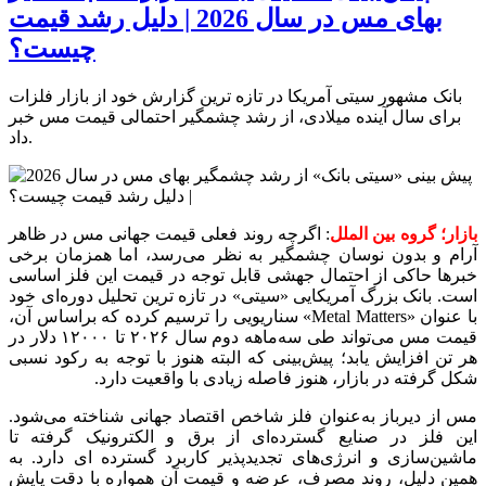
بهای مس در سال 2026 | دلیل رشد قیمت
چیست؟
بانک مشهور سیتی آمریکا در تازه ترین گزارش خود از بازار فلزات
برای سال آینده میلادی، از رشد چشمگیر احتمالی قیمت مس خبر
داد.
بازار؛ گروه بین الملل
: اگرچه روند فعلی قیمت جهانی مس در ظاهر
آرام و بدون نوسان چشمگیر به‌ نظر می‌رسد، اما همزمان برخی
خبرها حاکی از احتمال جهشی قابل‌ توجه در قیمت این فلز اساسی
است. بانک بزرگ آمریکایی «سیتی» در تازه ترین تحلیل دوره‌ای خود
با عنوان «Metal Matters» سناریویی را ترسیم کرده که براساس آن،
قیمت مس می‌تواند طی سه‌ماهه دوم سال ۲۰۲۶ تا ۱۲۰۰۰ دلار در
هر تن افزایش یابد؛ پیش‌بینی‌ که البته هنوز با توجه به رکود نسبی
شکل گرفته در بازار، هنوز فاصله زیادی با واقعیت دارد.
مس از دیرباز به‌عنوان فلز شاخص اقتصاد جهانی شناخته می‌شود.
این فلز در صنایع گسترده‌ای از برق و الکترونیک گرفته تا
ماشین‌سازی و انرژی‌های تجدیدپذیر کاربرد گسترده ای دارد. به
همین دلیل، روند مصرف، عرضه و قیمت آن همواره با دقت پایش