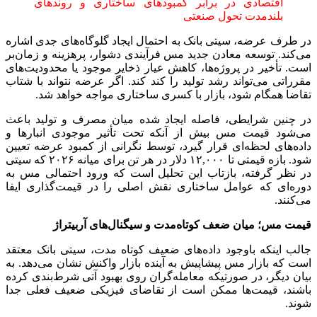
اقتصادی در برابر کمبودهای ساختاری و روندهای
بلندمدت تحول صنعتی
در طرف عرضه، سیتی بانک به احتمال ایجاد گلوگاه‌های جدی اشاره
می‌کند. توسعه معادن جدید مس فرآیندی دشوار، پرهزینه و زمان‌بر
است. تأخیر در پروژه‌ها، کاهش عیار ذخایر موجود یا محدودیت‌های
مقرراتی می‌تواند رشد تولید را کند کند. اگر عرضه نتواند با شتاب
تقاضا همگام شود، بازار با کسری ساختاری مواجه خواهد شد.
در چنین شرایطی، فاصله ایجاد شده میان مصرف و تولید باعث
می‌شود قیمت مس بیش از آنکه تحت‌ تأثیر موجودی انبارها و
داده‌های لحظه‌ای قرار گیرد، توسط نگرانی از کمبود عرضه تعیین
شود. بازه قیمتی تا ۱۲,۰۰۰ دلار در هر تن برای میانه ۲۰۲۶ که سیتی
در نظر گرفته، بازتاب این تحلیل است که ورود احتمالی مس به
دوره‌ای که عوامل ساختاری نقش اصلی را در قیمت‌گذاری ایفا
می‌کنند.
قیمت مس؛ میان ضعف کوتاه‌مدت و سیگنال‌های آربیتراژ
جالب اینکه باوجود داده‌های ضعیف کوتاه ‌مدت، سیتی بانک معتقد
است که بازار مس پیشاپیش به آینده بازار واکنش نشان می‌دهد. به
بیان دیگر، در صورتیکه معامله‌گران روی بهبود آتی شرط‌بندی کرده
باشند، قیمت‌ها ممکن است از تقاضای فیزیکی ضعیف فعلی جدا
شوند.