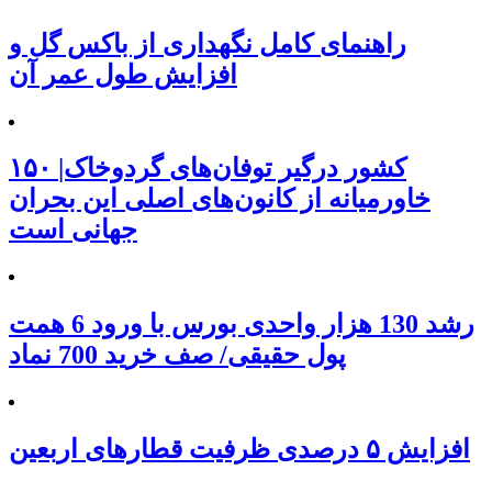
راهنمای کامل نگهداری از باکس گل و
افزایش طول عمر آن
۱۵۰ کشور درگیر توفان‌های گردوخاک|
خاورمیانه از کانون‌های اصلی این بحران
جهانی است
رشد 130 هزار واحدی بورس با ورود 6 همت
پول حقیقی/ صف خرید 700 نماد
افزایش ۵ درصدی ظرفیت قطارهای اربعین