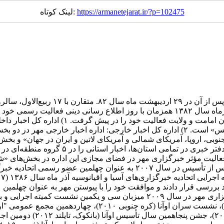
https://armanetejarat.ir/?p=102475
لینک کوتاه:
ماه همان سال، همزمان با میلاد با سعادت هش
جامعه، دین و اندیشه، حوزه و دانشگاه، دانش و فناوری، ورزش و عکس» است. ۲) اداره کل اخ
نوبی، اروپا، آمریکای شمالی و آمریکای لاتین و ایران در جهان» و بخ
فعال است. ۳) اداره کل اخبار استان‌ها: خبر
نه‌های نو: به منظور فعالیت مؤثر خبرگزاری مهر در فضای مجازی این اداره در بخ
محتوا می‌پردازد. فعالیت‌های بین المللی خبرگزاری مهر ۵ سال پس از تأسیس
ز مورد بررسی قرار دادند و موافقت خود را با پیوستن مهر به عنوان چهلم
نقشی فعال در آن سازمان و عرصه بین الملل ایفا کند. خبرگزاری مهر در سال ۹