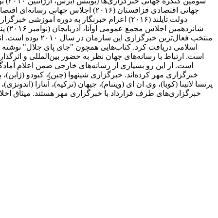
اسلامی دریافت کرد. کتاب‌هایی همچون "جای پای جلال" نوشته 
است. از این رو بسیاری از رسانه‌های خارجی ضمن اعلام آمادگی 
خبرگزاری مهر کرده‌اند. خبرگزاری شینهوا (چین)، کیودو (ژاپن)، پ
پرنسا لاتینا (کوبا)، وی ان ای (ویتنام)، جیهان (ترکیه)، آنتارا (اندونزی
خبرگزاری‌های طرف قرارداد با خبرگزاری مهر هستند. میثاق اخلاق 