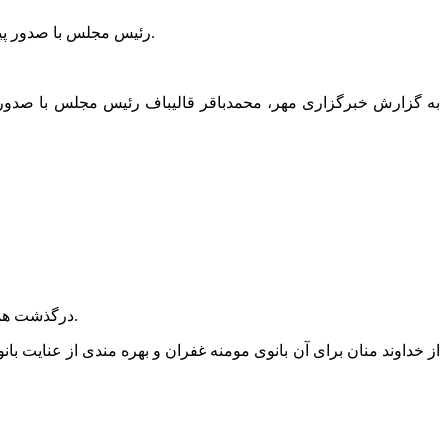
رئیس مجلس با صدور پیامی درگذشت همسر اسماعیل سقاب اصفهانی معاون رئیس جمهور و رئیس سازمان بهینه سازی و مدیریت راهبردی انرژی را تسلیت گفت.
به گزارش خبرگزاری مهر، محمدباقر قالیباف رئیس مجلس با صدو
سرکار خانم فاطمه حیدری در سانحه دلخراش رانندگی و مصدوم شدن فرزندان عزیزتان موجب تأسف و اندوه فراوان گردید.
درگذشت ه
از خداوند منان برای آن بانوی
مومنه
غفران و بهره
مندی
از عنایت بان