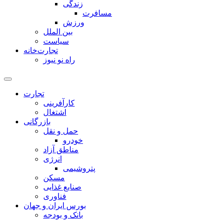
زندگی
مسافرت
ورزش
بین الملل
سیاست
تجارت‌خانه
راه نو نیوز
تجارت
کارآفرینی
اشتغال
بازرگانی
حمل و نقل
خودرو
مناطق آزاد
انرژی
پتروشیمی
مسکن
صنایع غذایی
فناوری
بورس ایران و جهان
بانک و بودجه