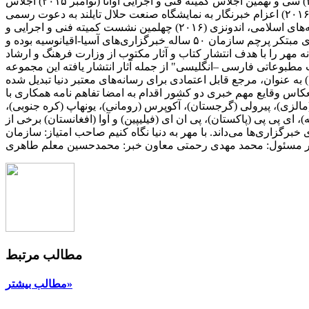
سومین کنگره جهانی خبرگزاری‌ها (بوینس آیرس، آرژانتین ۲۰۱۰) بوده است. سی و هشتمین اجلاس کمیته فنی و اجرایی اوآنا (فوریه ۲۰۱۵) سی و نهمین اجلاس کمیته فنی و اجرایی اوآنا (نوامبر ۲۰۱۵) اجلاس
جهانی اقتصادی قزاقستان (۲۰۱۶) اجلاس جهانی رسانه‌ای اقتصادی سن پترزبورگ، روسیه (۲۰۱۶) اجلاس رسانه‌ای جاده ابریشم چین (۲۰۱۶) اعزام خبرنگار به نمایشگاه صنعت حلال تایلند به دعوت رسمی
دولت تایلند (۲۰۱۶) اعزام خبرنگار به دوره آموزشی خبرگزاری اسپوتنیک روسیه به دعوت رسمی خبرگزاری (۲۰۱۶) کنفرانس رسانه‌های اسلامی، اندونزی (۲۰۱۶) چهلمین نشست کمیته فنی و اجرایی و
شانزدهمین اجلاس مجمع عمومی اوآنا، آذربایجان (نوامبر ۲۰۱۶) پنجمین کنگره جهانی خبرگزاری‌ها، آذربایجان (نوامبر ۲۰۱۶) این خبرگزاری مبتکر پرچم سازمان ۵۰ ساله خبرگزاری‌های آسیا-اقیانوسیه بوده و
۲۰۱۰ بوده است. انتشارات رسانه مهر خبرگزاری مهر در سال ۱۳۹۰ مجوز انتشارات رسانه مهر را با هدف انتشار کتاب و آثار مکتوب از وزارت فرهنگ و ارشاد
طبوعاتی فارسی –انگلیسی" از جمله آثار انتشار یافته این مجموعه
بانه (فارسی، عربی، انگلیسی، ترکی، اردو، کردی) به عنوان، مرجع قابل اعتمادی برای رسانه‌های معتبر دنیا تبدیل شده
نعکاس وقایع مهم خبری دو کشور اقدام به امضا تفاهم نامه همکاری با
ا (مالزی)، پیرولی (گرجستان)، آکوپرس (رومانی)، یونهاپ (کره جنوبی)،
ریه)، ای پی پی (پاکستان)، پی ان ای (فیلیپین) و آوا (افغانستان) برخی از
رگزاری‌ها می‌داند. با مهر به دنیا نگاه کنیم صاحب امتیاز: سازمان
دیر مسئول: محمد مهدی رحمتی معاون خبر: محمدحسین معلم طاهری
مطالب مرتبط
مطالب بیشتر»