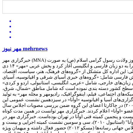
مهر نیوز mehrnews
خبرگزاری مهر (MNA) از هجدهم اسفندماه سال ۸۱ فعالیت آزمایشی خود را آغاز کرده و پس از آن در ۲۹ اردیبهشت ماه سال ۸۲. متقارن با ۱۷ ربیع‌الاول، سالروز ولادت رسول گرامی اسلام (ص) به صورت
آزمایشی بر روی شبکه اینترنت قرار گرفت. این خبرگزاری سوم تیرماه سال ۱۳۸۲ همزمان با روز اطلاع رسانی دینی فعالیت رسمی خود را به دو زبان فارسی و انگلیسی آغاز کرد و بخش عربی «مهر» ۱۴ دی
تمین اختر آسمان امامت و ولایت فعالیت خود را در پیش گرفت. ۱) اداره کل اخبار داخلی: این اداره کل متشکل از «گروه‌های فرهنگ، هنر، سیاست، اقتصاد،
بار خارجی: اداره اخبار خارجی مهر در دو بخش فارسی شامل: «گروه‌های خبری آسیای شرقی و اقیانوسیه، آسیای
ش زبان‌های خارجی، شامل «عربی، انگلیسی، استانبولی، اردو و کردی»
گزاری مهر با دارا بودن دفتر خبری در تمامی استان‌ها، اخبار استانی را در ۵ گروه منطقه‌ای در سطح کشور دسته بندی نموده است که شامل مناطق «شمال، شرق،
ش‌های «شبکه‌های اجتماعی، فیلم، اینفوگرافیک، رادیومهر و مجله مهر» به تولید
 در سال ۲۰۰۷ به عنوان چهلمین عضو رسمی اتحادیه خبرگزاری‌های آسیا و اقیانوسیه «اوآنا» در سیزدهمین نشست عمومی این
اتحادیه پذیرفته شد. بعد از برگزاری بیست و نهمین نشست کمیته اجرایی اتحادیه خبرگزاری‌های آسیا و اقیانوسیه آذر ماه سال ۱۳۸۶ (۲۰۰۷) در جاکارتا اعضای این گروه ضمن بررسی مصوبات اجلاس سال
ین عضو «اوآنا» اعلام کردند. خبرگزاری مهر توانست در همین مدت کوتاه
۲۰۰ میزبان سی و یکمین نشست کمیته اجرایی و بیست و پنجمین کمیته فنی اوآنا در تهران بوده‌است. خبرگزاری مهر در
کنفرانس‌های مهم بین‌لمللی همچون: المپیک رسانه‌ها (چین ۲۰۰۹)، نشست سران اوآنا (کره جنوبی ۲۰۱۰)، چهاردهمین مجمع عمومی "اوآنا" (استانبول ۲۰۱۰)، سی و سومین نشست کمیته اجرایی و بیست و
هفتمین نشست گروه فنی خبری اوآنا (مغولستان، اولانباتور ۲۰۱۱)، جشن پنجاهمین سال تأسیس اوآنا (بانکوک، تایلند ۲۰۱۲) دومین اجلاس جهانی رسانه‌ها (مسکو ۲۰۱۲) حضور فعال داشته و میهمان ویژه