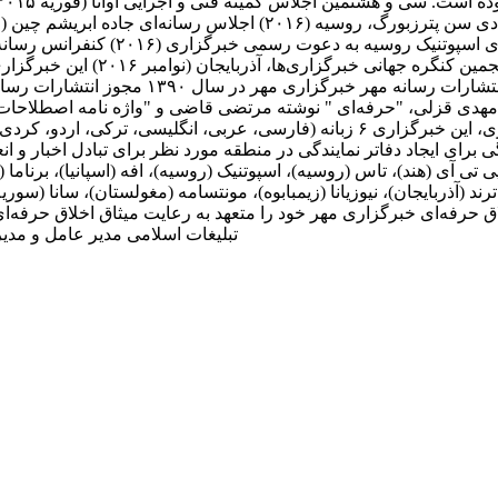
منتخب فعال‌ترین خبرگزاری این سازمان در سال 
مهدی قزلی، "حرفه‌ای " نوشته مرتضی قاضی و "واژه نامه اصطلاحات م
است. ارتباط با رسانه‌های جهان نظر به حضور بین‌المللی و اثرگذاری، این خبرگزاری ۶ ز
برای ایجاد دفاتر نمایندگی در منطقه مورد نظر برای تبادل اخبار و ا
ی تی آی (هند)، تاس (روسیه)، اسپوتنیک (روسیه)، افه (اسپانیا)، برنام
)، ترند (آذربایجان)، نیوزیانا (زیمبابوه)، مونتسامه (مغولستان)، سانا (سو
حرفه‌ای خبرگزاری مهر خود را متعهد به رعایت میثاق اخلاق حرفه‌ای خب
تبلیغات اسلامی مدیر عامل و م