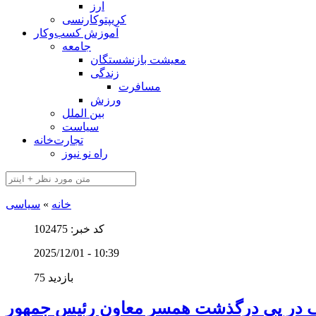
ارز
کریپتوکارنسی
آموزش کسب‌وکار
جامعه
معیشت بازنشستگان
زندگی
مسافرت
ورزش
بین الملل
سیاست
تجارت‌خانه
راه نو نیوز
خانه
»
سیاسی
کد خبر: 102475
2025/12/01 - 10:39
75 بازدید
باف در پی درگذشت همسر معاون رئیس جمهور