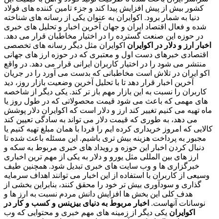
کشور بیش از پیش افزایش پیدا کند و جزء تامین کننده های فولاد
دنیا به شمار برود. اکوایران به عنوان یکی از رسانه های شناخته
شده و فعال اقتصاد ایران و جهان آخرین اخبار و تحلیل های خبری
در حوزه این صنعت گسترده را در اختیار مخاطبان قرار می دهد.
اخبار ارز و دلار در اکوایران
اکوایران مثل دیگر رسانه های تخصصی
اقتصادی خبرهای دست اول و معتبری که در حوزه ارز های جهانی
منتشر می شود را در اختیار کاربران ایرانی قرار می دهد. در واقع
اکو ایران در تلاش است مخاطبانی که بدست می آورد را در جریان
آخرین اخبار قرار دهد تا با تحلیل آخرین وضعیت بازار روز، دید
کاربران را نسبت به این بازار مهم باز تر کند. یکی دیگر از شاخصه
های مهمی که باعث می شود قیمت محصولاتی که در طول روز یا
ماه تهیه می کنیم تغییر کند ارز و دلار است که اکوایران دلار پوشش
می دهد، به طوری که قیمت دلار می تواند به سادگی تعیین کند
کالایی که امروز خریداری کرده ایم را فردا با همان مبلغ تهیه کنیم یا
مجبور به پرداخت هزینه بیش تری باشیم. این مسئله باعث شده تا
دنبال کردن اخبار این حوزه و رویداد های خبری مربوط به سکه و
ارز های بین المللی مثل یورو و دلار به یکی از مهم ترین اخباری
خبرگزاری ها و وب سایت های خبری تبدیل شود. همچنین طیف
وسیعی از کاربران با استفاده از این اخبار می توانند اهداف سرمایه
گذاری و سودآوری بیش تر خود را محقق کنند، بنابراین بخشی از
هدف کلی این بخش ها افزایش دانش مردم نسبت به ارز ها و
نوسانات آنهاست.
اخبار مربوط به دنیای بیزینس و کسب و کار در
اکوایران
یکی دیگر از زمینه های مهم خبری و محتوایی که وب