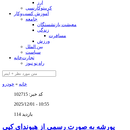
ارز
کریپتوکارنسی
آموزش کسب‌وکار
جامعه
معیشت بازنشستگان
زندگی
مسافرت
ورزش
بین الملل
سیاست
تجارت‌خانه
راه نو نیوز
خانه
»
خودرو
کد خبر: 102715
2025/12/01 - 10:55
114 بازدید
پورشه به صورت رسمی از هیوندای کپی