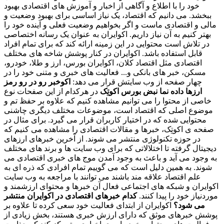
خود را با اطلاع و آگاهی از اخبار و آموزش های اقتصادی بهبود
ببخشد. می دانیم که اقتصاد، یک نیاز اساسی برای بهبود وضعیت و
مالی و اقتصادی ماست و اگر بخواهیم وضعیت فعلی و آینده خود را
بهتر کنیم به آن نیاز داریم. اکوایران به عنوان یک رسانه اختصاصی
در تلاش است محتوایی در این زمینه ارائه کند که برای تمام افراد
قابل استفاده باشد. اکوایران در کنار پوشش شاخه های مختلف
اقتصادی مثل اقتصاد کلان، اکوایران بورس، ارز و طلا، خودرو،
مسکن، خبر های بانکی و... فعالیت های خبری و متنی خود را در
چهار صفحه از وب سایتش قرار می دهد:
اکوخبر
رو در رو
رمز
ارزها
داده نما
نبض بورس
اکوتِک
در هرکدام از این صفحات نوع
خاصی از محتوا را می توانیم مشاهده کنیم که علاوه بر حفظ تم و
موضوع اصلی که اقتصاد است، موضوعات مختلف دیگری چاشنی
محتوایی شده که در اختیار کاربران قرار می گیرد. برای مثال در
صفحه ی اکوتِک، خبرها و مقالات اقتصادی را مشاهده می کنیم که
در حوزه تکنولوژی منتشر می شوند. از آخرین خبرهای ارزهای
دیجیتال گرفته تا اختلالاتی که برای وب سایت ها و برند های مختلف
به وجود می آید و باعث به وجود آمدن موج های خبری اقتصادی می
شوند. به همین دلیل است که می گوییم تمام افرادی که ذره ای به
علم اقتصاد علاقه مند باشند می توانند با مراجعه به وب سایت
اکوایران و شبکه های اجتماعی فعال آن خبرها و محتوای ارزشمند و
موردنیاز خود را پیدا کنند.
کدام خبرهای اقتصادی در اکوایران منتشر
می شود؟
اکوایران از ابتدای فعالیت خود سعی کرده تا علاوه بر
پوشش خبرهای موثق که دارای ارزش خبری هستند، بخش زیادی از