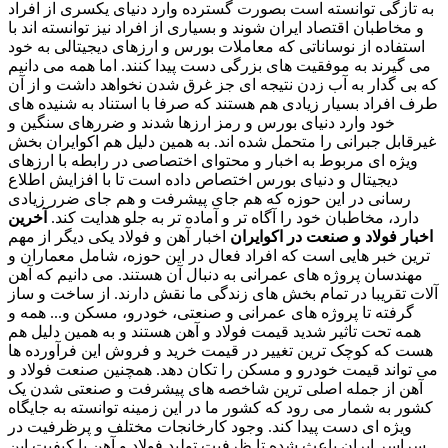
به تازگی توانسته است بصورت گسترده وارد دنیای یکسری از افراد
و مخاطبان اقتصاد ایران شوند و بسیاری از افراد نیز توانسته اند با
استفاده از نوساناتی که معاملات بورس و ارزهای دیجیتالی به خود
می گیرند به موفقیت های بزرگی دست پیدا کنند. اما همه می دانیم
که بی گدار به آب زدن نتیجه ای جز غرق شدن نخواهد داشت و از آن
طرف افراد بسیار زیادی هم هستند که صرفا با استناد به شنیده های
خود وارد دنیای بورس و رمز ارزها شدند و ضررهای سنگین و
غیرقابل جبرانی را متحمل شده اند. به همین دلیل هم اکوایران بخش
ویژه ای مربوط به اخبار و محتوای اختصاصی در رابطه با ارزهای
دیجیتال و دنیای بورس اختصاص داده است تا با افزایش اطلاع
رسانی در این حوزه که هم جای پیشرفت و هم جای ضرر زیادی
دارد، مخاطبان خود را آگاه تر و آماده تر به جلو هدایت کند.
آخرین
اخبار فولاد و صنعت در اکوایران
اخبار آهن و فولاد یکی دیگر از مهم
ترین خبر هایی است که افراد فعال در این حوزه، شامل معماران و
مهندسان پروژه های عمرانی به دنبال آن هستند. می دانیم که آهن
آلات تقریبا در تمام بخش های زندگی ما نقش دارند. از ساخت و ساز
گرفته تا پروژه های عمرانی و صنعتی، خودرو، مسکن و... همه و
همه تحت تاثیر شدید قیمت فولاد و آهن هستند و به همین دلیل هم
هست که کوچک ترین تغییر در قیمت خرید و فروش این فرآورده ها
می تواند قیمت خودرو و مسکن را تکان دهد. همچنین صنعت فولاد و
آهن از جمله اصلی ترین شاخصه های پیشرفت و صنعتی شدن یک
کشور به شمار می رود که کشور ما در این زمینه توانسته به جایگاه
ویژه ای دست پیدا کند. وجود کارخانجات مختلف و پرظرفیت در
سراسر ایران باعث شده تا ظرفیت تولید فولاد و آهن با کیفیت این