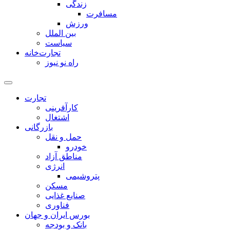
زندگی
مسافرت
ورزش
بین الملل
سیاست
تجارت‌خانه
راه نو نیوز
تجارت
کارآفرینی
اشتغال
بازرگانی
حمل و نقل
خودرو
مناطق آزاد
انرژی
پتروشیمی
مسکن
صنایع غذایی
فناوری
بورس ایران و جهان
بانک و بودجه