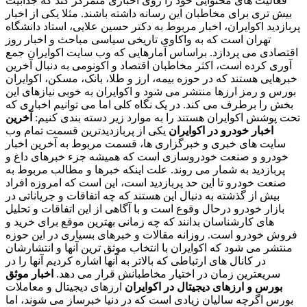
فعالیت های محتوایی خود را روی اخباری متمرکز کند که جذابیت
بیش تری برای مخاطبان این رسانه داشته باشند. مثلا یکی از اخبار
پربازدید اکوایران، اخبار مربوط به دکتر حسین علایی، استاد دانشگاه
تهران است که به واکاوی تاریخی سیاسی مباحث و اخبار روز
اقتصادی می پردازد. براساس آمارهایی که وب سایت اکوایران جمع
آوری کرده است، اکثر مخاطبان اقتصاد و اکونومی به دنبال آخرین
خبرهایی هستند که در حوزه بیمه، ارز و طلا، بانک، مسکن، اکوایران
بورس و رمز ارزها منتشر می شود و اکوایران به خوبی نیازهای این
بخش را برطرف می کند. در یک نگاه کلی اما می توانیم اخباری که
تحت پوشش اکوایران هستند را به موارد زیر دسته بندی کنیم:
آخرین
اخبار خودرو در اکوایران
یکی از پربازدیدترین قسمت تمام وب
سایت های خبری و خبرگزاری ها، قسمت مربوط به آخرین اخبار
خودرو و صنعت خودروسازی است که همیشه جزء خبرهای داغ و
پربازدید به شمار می روند. علت اینکه خبرها و مطالب مربوط به
صنعت خودرو تا این حد پربازدید است، این است که امروزه افراد
بیش از گذشته به دنبال این هستند که چه اتفاقات و جریاناتی در
بازار خودرو درحال وقوع است و با آگاهی از این اتفاقات و تحلیل
های کارشناسان بدانند که چه زمانی بهترین موقع برای خرید و
فروش خودرو است. روزانه مقالات و خبرهای بسیاری در این حوزه
منتشر می شود که اکوایران با انتخاب موثق ترین آنها و انتشارشان
در کانال های ارتباطی که بالاتر به آنها اشاره کردیم آنها را در
سریعترین زمان در اختیار مخاطبانش قرار می دهد.
اخبار موثق
بورس و ارزهای دیجیتال در اکوایران
ارزهای دیجیتال و معاملات
بورس اگرچه سالیان زیادی است که در دنیا خبرساز می شوند، اما