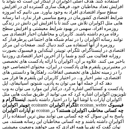
استفاده کنند. هدف اصلی اکوایران از اینکار این است که بتواند با
افزایش تعداد مخاطبان خود، فرهنگ سازی گسترده ای در افزایش
سطح سواد اقتصادی افراد به وجود بیاورد. می دانیم که امروزه
شرایط اقتصادی کشورمان در وضع مناسبی قرار ندارد، اما رسانه
هایی مثل اکوایران تلاش می کنند تا با افزایش این دانش در زندگی
روزمره افراد، سهمی در بهبود شرایط معیشتی و افزایش سطح
رفاه مردم داشته باشند. کاربران و مخاطبان اخبار اقتصادی می
توانند رسانه اکوایران را در تمام شبکه های اجتماعی پرطرفدار که
روزمره از آنها استفاده می کنند دنبال کنند. صفحات این مرکز
اقتصادی در اینستاگرام، تلگرام، توییتر، لینکداین و فیسبوک بصورت
روزانه فعالیت می کنند و شما را از آخرین اخبار اقتصادی روزدنیا
باخبر می کنند. علاوه بر آن، اکوایران با ارائه پادکست های تخصصی
در معتبرترین پلتفرم های پادکست در ایران، محتوای اختصاصی خود
را در زمینه تحلیل های تخصصی اتفاقات، راهکارها و دانستنی های
اقتصادی، نشر اخبار و... در اختیار کاربران این پلتفرم ها قرار می
دهد که از جمله آنها می توان به پادبِی، شنوتو، اسپاتیفای، اپل
پادکست و کستباکس اشاره کرد. درکنار این موارد می توان به وب
تلویزیون اکوایران اشاره کرد که می توانید از طریق سایت هایی مثل
اکوایران آپارات یا لوشا آنها را در اختیار داشته باشید.
اینستاگرام و
فیسبوک
ecoiran_webtv
تلگرام اکوایران:
ecoirantv
توییتر اکوایران:
چه کسانی مخاطب اکوایران هستند؟
در
ecoiran
و آپارات اکوایران:
پاسخ به این سوال که چه کسانی می توانند بیش ترین استفاده را از
اکوایران داشته باشند و چه کسانی مخاطبان این رسانه هستند، می
توان گفت که تقریبا همه افرادی که می خواهند وضعیت معیشتی