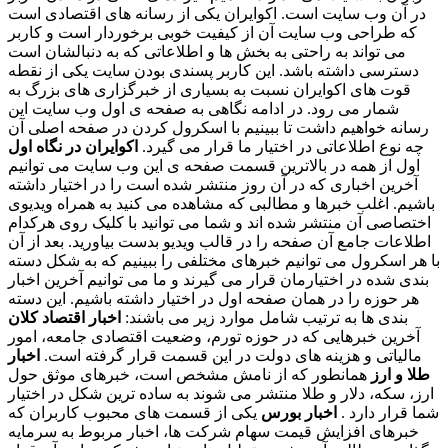
در آن وب سایت است. اکوایران یکی از رسانه های اقتصادی است
که طراحی وب سایت آن از کیفیت خوبی برخوردار است و کاربر
می تواند به راحتی به بخش ها و اطلاعاتی که به دنبالشان است
دسترسی داشته باشد. این کاربر پسندی بودن سایت یکی از نقطه
قوت های اکوایران نسبت به بسیاری از خبرگزاری های بزرگ به
شمار می رود. در ادامه نگاهی به صفحه ی اول وب سایت این
رسانه خواهیم داشت تا ببینیم با اسکرول کردن در صفحه اصلی آن
چه نوع اطلاعاتی در اختیار ما قرار می گیرد.
اکوایران در نگاه اول
اول از همه در بالاترین قسمت صفحه ی این وب سایت می توانیم
آخرین اخباری که در آن روز منتشر شده است را در اختیار داشته
باشیم. اغلب خبرها و مطالبی که مشاهده می کنید به همراه ویدیوی
اختصاصی آن منتشر شده اند و شما می توانید با کلیک روی هرکدام
اطلاعات جامع آن صفحه را در قالب ویدیو بدست بیاورید. بعد از آن
با هر اسکرول می توانیم خبرهای مختلفی را ببینیم که به شکل دسته
بندی شده در اختیارمان قرار می گیرند و ما می توانیم آخرین اخبار
هر حوزه را در همان صفحه اول در اختیار داشته باشیم. این دسته
بندی ها به ترتیب شامل موارد زیر می باشند:
اخبار اقتصاد کلان
آخرین خبرهایی که در حوزه تورم، وضعیت اقتصادی جامعه، امور
مالیاتی و هزینه های دولت در این قسمت قرار گرفته است.
اخبار
طلا و ارز
همانطور که از نامش مشخص است، خبرهای موثق حول
ارز، سکه، دلار و طلا منتشر می شوند به ساده ترین شکل در اختیار
شما قرار دارد .
اخبار بورس
یکی از قسمت های محبوب کاربران که
خبرهای افزایش قیمت سهام شرکت ها، اخبار مربوط به سرمایه