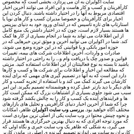
سایت اکوایران به آن می پردازد، بخشی است که مخصوص
کارآفرینان و کسب و کار هاست و این افراد می توانند آخرین اخبار
اقتصادی مربوط به آنها را در اختیار داشته باشند. دنبال کردن این
اخبار برای کارآفرینان و خصوصا مدیران کسب و کار های نوپا یا
استارتاپ های تازه تاسیس که در ابتدای ورود خود به دنیای بیزینس
ها هستند بسیار لازم است، چون که در اختیار داشتن یک منبع کامل
از این اطلاعات می تواند به شما در انجام بسیاری از کار ها کمک
کند. شما در اکوایران می توانید آخرین و موثق ترین خبرهایی که در
حوزه امور بانکی و یا قوانینی که در این حوزه وضع می شوند،
صادرات و واردات، آخرین اطلاعات شرکت های بیمه، تغییرات
قوانین و صدور چک یا دریافت وام و... را به راحتی در اختیار داشته
باشید تا بسته به نوع فعالیتتان از این اطلاعات استفاده کنید. مزیتی
که مطالعه این اخبار و اطلاعات برای شرکت ها و کسب و کارها
دارد این است که به آنها در تصمیم گیری های مهمی که برای آینده
کارشان می گیرند کمک می کند و با استفاده از تجربه کسب و کار
های دیگر با دید بازتر عمل کرده و هوشمندانه تصمیم بگیرند. این امر
سبب می شود جلوی بسیاری از اشتباهات بزرگ که ممکن است کار
ها و فرایندهای آینده یک کسب و کار را به چالش بکشد گرفته شود
چرا که شما از آخرین اخبار دنیای کارآفرینی و تحلیل های بازارهای
مختلف آگاه خواهید بود.
بررسی وب سایت اکوایران
ظاهر، امکانات
و نحوه چینش محتوا در وب سایت یکی از اصلی ترین مواردی است
که مورد توجه افرادی که به دنبال بهترین خبرگزاری ها هستند قرار
می گیرد، به شکلی که ظاهر یک وب سایت خبری و نگاه اولی که
کاربران به سایت می اندازند تصمیم گیرنده ی اصلی در ماندن کاربر