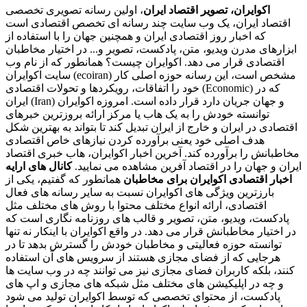
اکوایران، تصویر اقتصاد ایران
، اولین رسانه تصویری تخصصی
اقتصاد ایران، یک وب سایت چند رسانه ای تخصص اقتصادی است
که اخبار روز اقتصادی ایران و همچنین جهان را با استفاده از
ابزارهای مدرن ویدیو، متن، پادکست، تصویر و... در اختیار مخاطبان
اقتصادی قرار می دهد. اکوایران چیست؟ همانطور که از نام وب
سایت اکوایران (ecoiran) مشخص است، این رسانه حوزه اصلی کار
خود را اتفاقات، رویکردها و تحولات اقتصادی (Economic) که در
ایران (Iran) و جهان جریان دارد قرار داده است. امروزه اکوایران
توانسته خودش را به یک هاب یا مرکز ارائه بروزترین خبرهای
اقتصادی در ایران و خارج از ایران تبدیل کند تا بتواند به بهترین شکل
هدف اصلی خود یعنی برآورده کردن نیازهای خاص اقتصادی
مخاطبانش را برآورده کند. آخرین اخبار اکوایران، هاب خبری اقتصاد
ایران و جهان را در اقتصاد آفرین مشاهده می نمایید.
کانال های ارایه
اخبار اقتصادی اکوایران برای مخاطبان
همانطور که گفتیم، یکی از
بارزترین ویژگی های اکوایران نسبت به سایر رسانه های فعال
اقتصادی، ارائه انواع مختلف محتوا با روش های مختلف مثل
پادکست، ویدیو، متن، تصویر و قالب های روزنامه نگاری است که
در اختیار مخاطبانش قرار می دهد. در واقع اکوایران با اینکار نه تنها
توانسته حوزه فعالیتی و مخاطبان خودش را گسترش بدهد تا در
هرجایی که از فضای مجازی هستند از سرویس های آن استفاده
کنند، بلکه کاربران فضای مجازی نیز می توانند چه در وب سایت ها
و چه در اپلیکیشن های مختلف مثل شبکه های مجازی و اپ های
پادکست، از محتوای تخصصی که توسط اکوایران تولید می شود