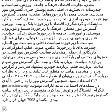
معدن، تجارت، اقتصاد، فرهنگ، جامعه، ورزش، سیاست و
چندرسانه‌ای بخش‌های اصلی تحت پوشش خبری گسترش نیوز
می‌باشد. صنعت معدن با زیرحوزه‌های؛ صنعت، معدن، گسترش
نیوز قیمت خودرو، انرژی، تجارت با زیرحوزه؛ اصناف، کسب و کار،
نمایشگاه و گردشگری، اقتصاد با زیرحوزه؛ بانک و بیمه، بورس،
گسترش نیوز مسکن، فرهنگ با زیرحوزه؛ سینما و تلویزیون،
موسیقی و آموزشی، جامعه با زیرحوزه؛ سبک زندگی، حوادث،
فناوری و شهری، ورزش با زیرحوزه؛ فوتبال، منهای فوتبال،
سیاست با زیرحوزه؛ سیاست داخلی و سیاست بین الملل،
چندرسانه‌ای با زیرحوزه؛ عکس، صوت، فیلم، اینفوگرافی و
کاریکاتور از جمله زمینه‌های فعالیت گسترش نیوز است. در
بخش‌های مختلف این پایگاه خبری جهت دسترسی سریعتر می‌توان،
پربازدید سیاست، پربازدید بانک و بیمه مثل گسترش نیوز سهام
عدالت، پربازدید فیلم، پربازدید خودرو، پیشنهاد سردبیر و گزارش
ویژه را مشاهده نمایید. به منظور ثبت تبلیغات و یا ارائه نظرات
درباره گسترش نیوز می‌توان از شماره تماس ۸۲۱۹۰ – ۰۲۱ داخلی
۲۱۴ استفاده نمود. همچنین گسترش نیوز را به راحتی با آیدی
gostareshnews@ در شبکه‌های اجتماعی مانند آپارات، یوتیوب،
تلگرام، اینستاگرام و توییتر پیدا کرد. متوسط بازدید روزانه سایت
گسترش نیوز 120 هزار مخاطب بوده و در جایگاه 372 ایران در رنک
بندی الکسا و 7908 جهان قرار دارد.