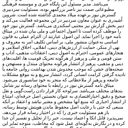
می‌باشد. مدیر مسئول این پایگاه خبری و موسسه فرهنگی
مطبوعاتی صمت نیز ناصر بزرگمهر بوده، مسئولیت سردبیری
گسترش نیوز برعهده میلاد محمدی گذاشته شده است. شروین
اُشیدری به عنوان معاون سردبیر در این مجموعه فعالیت می‌کند و
دبیر بخش گزارش نیز مجتبی اسکندری می‌باشد. گسترش نیوز خود
را موظف کرده است تا اصول اجتماعی و ملی بیان شده در میثاق
نامه خود را اجرا نماید. این اصول عبارتند از: التزام عملی به قانون
اساسی به‌عنوان منشور ملی، بر اساس تکلیف امر به‌ معروف و
نهی از منکر، حمایت از ارزش‌های دینی، انقلابی، اخلاق اسلامی و
هنجارهای عمومی، احترام به اصول دینی، اعتقادات مذهبی، آداب و
سنن قومی و ملی و ‌پرهیز از هرگونه تحریک قومیت ‌ها، اقلیت‌های
دینی و مذهبی، پرهیز از انتشار هرگونه محتوای مبتذل و مستهجن و
صحنه‌های خشن که موجب مخدوش شدن بهداشت روانی جامعه یا
نادیده گرفتن کرامت انسانی گردد، انتشار سریع و به‌ موقع مشکلات
جامعه و پرهیز از ملاحظاتی که منجر به خود سانسوری می‌شود.
میثاق نامه گسترش نیوز در رابطه با محتوای رسانه نیز شامل
بندهای مختلف می‌باشد. سرلوحه کار قرار دادن راست‌گویی و نقل
صحیح و دقیق اخباراقتصادی به ‌عنوان نخستین اصل حرفه‌ای، امتناع
از انتشار اخباری که منبع آنها مشخص و معتبر نباشد و اعتقاد بر آنکه
منبعی که حتی با رعایت اصل محفوظ ماندن هویتش توسط رسانه،
باز هم مسئولیت خبری را که در اختیار رسانه قرار می‌دهد،
نمی‌پذیرد قابل اتکا و اعتماد نیست، خبر را از تحلیل و تفسیر آن جدا
کرده و در نگارش به‌گونه‌ای عمل شود که مخاطب، متوجه تمایز این