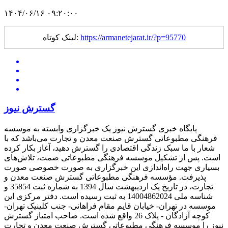
۱۴۰۴/۰۶/۱۶ ۰۹:۲۰:۰۰
https://armanetejarat.ir/?p=95770
لینک کوتاه:
گسترش نیوز
پایگاه خبری گسترش نیوز یک خبرگزاری وابسته به موسسه
فرهنگی مطبوعاتی گسترش صنعت معدن و تجارت می‌باشد که با
شعار با ما سبک زندگی اقتصادی را گسترش دهید، آغاز بکار کرده
است. پس از تشکیل موسسه فرهنگی مطبوعاتی صمت، تلاش‌های
بسیاری جهت راه‌اندازی این خبرگزاری به صورت خصوصی صورت
پذیرفت. مؤسسه فرهنگی مطبوعاتی گسترش صنعت معدن و
تجارت، در تاریخ یک اردیبهشت سال 1394 به شماره ثبت 35854 و
شناسه ملی 14004862024 به ثبت رسیده است. دفتر مرکزی این
موسسه در تهران- خیابان قایم مقام فراهانی- جنب کلینیک تهران-
کوچه آزادگان - پلاک 26 واقع شده است. صاحب امتیاز گسترش
نیوز را موسسه فرهنگی مطبوعاتی گسترش صنعت معدن و تجارت