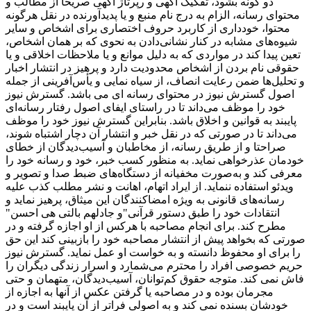
دو گونه بشود، تفکیک آگهی و رپرتاژ آگهی صریحا از مطالب و
محتوای رسانه، الزام به درج نام منبع و یا پدیدآورنده در نقل هرگونه
محتوا، خودداری از کاربرد حروف اختصاری برای اشخاص و سایر
شیوه‌های مشابه در کنار نشانی‌دادن به نحوی که بر همان اشخاص،
تعین پیدا کند در مواردی که به دلیل موانع و یا ملاحظات اخلاقی و یا
حقوقی نام بردن از اشخاص محدودیت دارد و پرهیز در انتشار اخبار
و تحلیل‌ها ضمن رعایت انصاف، از سیاه ‌نمایی و یأس‌آفرینی از جمله
اصول گسترش نیوز در محتوای رسانه ای می باشد. گسترش نیوز
خود را موظف می‌داند تا در راستای ایفای اصول رفتار رسانه‌ای
پایبند به قوانین و اخلاق باشد. بنابراین گسترش نیوز خود را موظف
می‌داند تا در صورتی که در نقل خبر و انتشار آن دچار اشتباه شوند،
صراحتا و از طریق رسانه، از مخاطبان و آسیب‌دیدگان از خطای
خودمان عذرخواهی نماید. به منظور کسب خبر، خود و رسانه خود را
معرفی کند و به‌صورت مخفیانه از دستگاه‌های ضبط صدا و تصویر و
ویدئو استفاده ننماید. از ایراد اتهام، اهانت و نشر مطلب کذب علیه
رسانه‌های قانونی به ‌ویژه امضاکنندگان این میثاق، پرهیز نماید و
انتقادات‌ خود را طبق دستور قرآنی"و جادلهم بالتی هی احسن"
مطرح کند. برای انجام مصاحبه با هرکس از او اجازه گرفته و در
صورتی که بخواهد پیش از انتشار مصاحبه خود را بازبینی کند این حق
را برای او محفوظ دانسته و به خواست او عمل نماید. گسترش نیوز
حریم خصوصی افراد را محترم می‌شمارد و اسرار زندگی دیگران را
فاش نمی کند. متوجه حقوق کم‌توانان، آسیب‌دیدگان، متهمان و حتی
مجرمان بوده و در مصاحبه یا گرفتن عکس از آنها به اجازه از
خودشان بسنده نمی کند و به اصولی فراتر از آن پایبند است و در