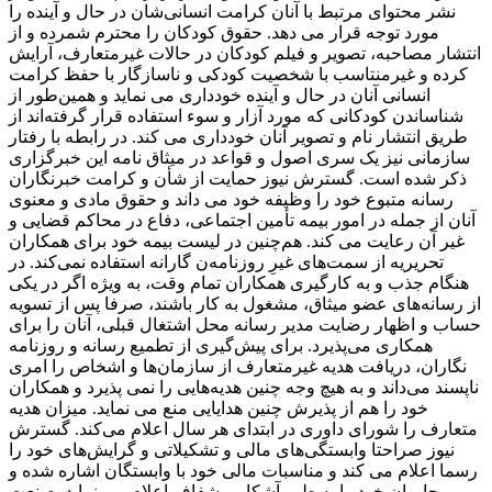
نشر محتوای مرتبط با آنان کرامت انسانی‌شان در حال و آینده را
مورد توجه قرار می دهد. حقوق کودکان را محترم شمرده و از
انتشار مصاحبه، تصویر و فیلم کودکان در حالات غیرمتعارف، آرایش
کرده و غیرمنتاسب با شخصیت کودکی و ناسازگار با حفظ کرامت
انسانی آنان در حال و آینده خودداری می نماید و همین‌طور از
شناساندن کودکانی که مورد آزار و سوء استفاده قرار گرفته‌اند از
طریق انتشار نام و تصویر آنان خودداری می کند. در رابطه با رفتار
سازمانی نیز یک سری اصول و قواعد در میثاق نامه این خبرگزاری
ذکر شده است. گسترش نیوز حمایت از شأن و کرامت خبرنگاران
رسانه متبوع خود را وظیفه خود می داند و حقوق مادی و معنوی
آنان از جمله در امور بیمه تأمین اجتماعی، دفاع در محاکم قضایی و
غیر آن رعایت می کند. هم‌چنین در لیست بیمه خود برای همکاران
تحریریه از سمت‌های غیرِ روزنامه‌ن گارانه استفاده نمی‌کند. در
هنگام جذب و به کارگیری همکاران تمام وقت، به ‌ویژه اگر در یکی
از رسانه‌های عضو میثاق، مشغول به کار باشند، صرفا پس از تسویه‌
حساب و اظهار رضایت مدیر رسانه محل اشتغال قبلی، آنان را برای
همکاری می‌پذیرد. برای پیش‌گیری از تطمیع رسانه و روزنامه
‌نگاران، دریافت هدیه غیرمتعارف از سازمان‌ها و اشخاص را امری
ناپسند می‌داند و به ‌هیچ ‌وجه چنین هدیه‌هایی را نمی پذیرد و همکاران
خود را هم از پذیرش چنین هدایایی منع می نماید. میزان هدیه
متعارف را شورای داوری در ابتدای هر سال اعلام می‌کند. گسترش
نیوز صراحتا وابستگی‌های مالی و تشکیلاتی و گرایش‌های خود را
رسما اعلام می کند و مناسبات مالی خود با وابستگان اشاره شده و
حامیان خود را به ‌طور آشکار و شفاف اعلام می نماید. صنعت