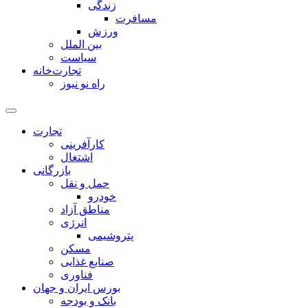
زندگی
مسافرت
ورزش
بین الملل
سیاست
تجارت‌خانه
راه نو نیوز
تجارت
کارآفرینی
اشتغال
بازرگانی
حمل و نقل
خودرو
مناطق آزاد
انرژی
پتروشیمی
مسکن
صنایع غذایی
فناوری
بورس ایران و جهان
بانک و بودجه