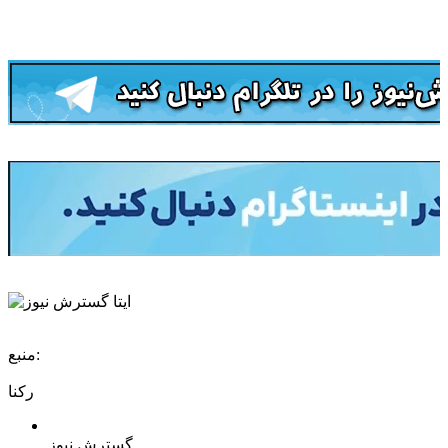
منبع:
رکنا
گسترش نیوز