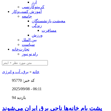
ارز
کریپتوکارنسی
آموزش کسب‌وکار
جامعه
معیشت بازنشستگان
زندگی
مسافرت
ورزش
بین الملل
سیاست
تجارت‌خانه
راه نو نیوز
خانه
»
برق، آب و انرژی
کد خبر: 95770
2025/09/08 - 06:11
94 بازدید
پشت‌ بام خانه‌ها ناجی برق ایران می‌شوند