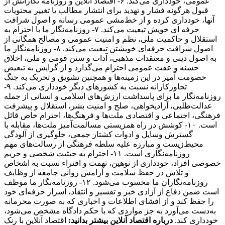
عمومی، خودداری می‌کند. ۶- اقتصاد آنلاین و روزنامه نگارانش از
قبول هرگونه فشار و تهدید برای انتشار مطالب یا تغییر محتویات
آنها، خودداری کرده و از خط‌مشی عمومی رسانه و اصول شرافت
حرفه ای خویش تبعیت می‌کند. ۷- روزنامه‌نگار ما با احترام به
استقلال و حاکمیت ملی، نظم و امنیت عمومی و مصالح همگانی از
اصول شرافت حرفه‌ای خویشتن تبعیت می‌کند. ۸- روزنامه‌نگار ما
به اصول دینی و معتقدات مذهبی، آداب و سنن قومی و ملی، اخلاق
حسنه و عفت عمومی احترام می‌گذارد و از گرایش به تبعیض
خصومت آمیز در این زمینه‌ها و همچنین تشویق و تحریک به جنگ
تجاوزکارانه نسبت به کشورهای دیگر خودداری می‌کند. ۹-
روزنامه‌نگار ما برای پاسداشت ارزش‌های اسلامی و انسانی از جمله
عدالت‌طلبی، آزادیخواهی، صلح و امنیت بشر، استقلال و پیشرفت
فرهنگی، اجتماعی و اقتصادی ملت‌ها و فرهنگ‌ها، احترام خاص قائل
است. ۱۰- کوشش در راه همزیستی مسالمت‌آمیز ملت‌ها، مقابله با
گسترش وسایل و ادوات کشتار جمعی، جلوگیری از آلودگی
محیط‌زیست و مبارزه علیه سلطه فرهنگی از رسالت‌های مهم
روزنامه‌نگاری است. ۱۱- احترام به حیثیت شخصی و حریم
خصوصی افراد، خودداری از توهین، تهمت و افتراء نسبت به اشخاص
و تلاش در حفظ سلامت و آرامش روانی جامعه از وظایف
روزنامه‌نگاران ما محسوب می‌شود. ۱۲- روزنامه‌نگار ما موظف
است ضمن دفاع از آزادی خبر و تفسیر و انتقاد، اسرار حرفه‌ای خود
را حفظ کند و از افشای اطلاعات و اخباری که به صورت محرمانه
به‌دست می‌آورد به جز مواردی که با حکم دادگاه مشخص می‌شود،
خودداری کند.
درباره اقتصاد آنلاین بیشتر بدانید:
اقتصاد آنلاین با رنک