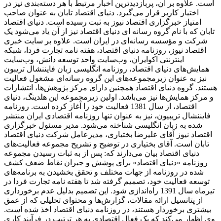
است. علاوه بر آن، پربازدیدترین اخبار مرتبط با هر دسته‌بندی نیز در
اختیار کاربر قرار می‌گیرد. دنیای اقتصاد تابان به عنوان صاحب
امتیاز خبرگزاری اقتصاد نیوز به ثبت رسیده است. دنیای اقتصاد
تابان که با نام گروه رسانه ای دنیای اقتصاد نیز از آن یاد می‌شود یک
شرکت و مؤسسه رسانه‌ای در ایران است. علاوه بر سایت خبری
اقتصاد نیوز، روزنامه دنیای اقتصاد، هفته ‌نامه تجارت فردا، شبکه
اینترنتی اکوایران، وب‌سایت واحد توسعه دانش، وب‌سایت
همایش‌های دنیای اقتصاد، روزنامه انگلیسی ‌زبان فایننشال تریبون
نیز به عنوان زیرمجموعه‌های این گروه رسانه‌ای مشغول فعالیت
هستند. گروه دنیای اقتصاد همچنین دارای مرکز پژوهش‌ها، انتشارات
و مرکز همایش‌ها نیز می‌باشد. اولین زیرمجموعه این هلدینگ، دنیای
اقتصاد، از سال 1381 فعالیت خود را آغاز کرده است. روزنامه
فایننشال تریبیون، نیز به عنوان تنها روزنامه اقتصادی ایران منتشر
شده به زبان انگلیسی شناخته می‌شود. مدیر مسئول خبرگزاری
اقتصاد نیوز آقای علیرضا بختیاری، مدیرعامل شرکت دنیای اقتصاد
تابان است. آقای بختیاری در توضیح و تشریح مجموعه فعالیت‌های
دنیای اقتصاد بیان می‌دارند که: پس از به ثبات رسیدن مجموعه
روزنامه «دنیای اقتصاد» برای پوشش و جبران نقاط ضعف کشف
شده در روزنامه از جهات مختلف و تحقق بخشیدن به برنامه‌های
توسعه فعالیت خود، تصمیم گرفته شد تا هفته نامه تجارت فردا در
تیرماه سال 1391 راه‌اندازی شود. این تصمیم بدلیل عدم برخورداری
از پتانسیل ارائه مقالات، گزارش‌ها و محتوای تحلیلی که از عمق
بیشتری برخوردار هستند، در روزنامه دنیای اقتصاد اخذ شده است.
وی اظهار می‌کند که یک فعال اقتصادی به هر ترتیب در فرآیند کاری