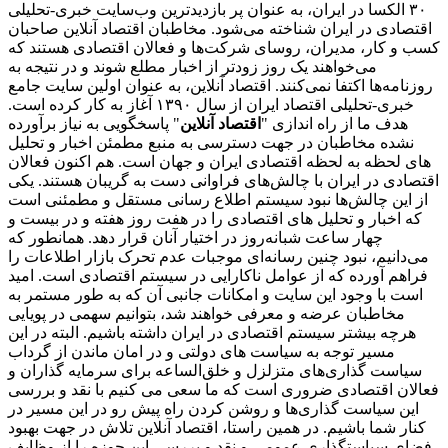
۳۰ الکسا در ایران، به عنوان پر بازدیدترین وب‌سایت خبری-تحلیلی
اقتصادی در ایران شناخته می‌شود. مخاطبان اقتصاد آنلاین صاحبان
کسب و کار، مدیران، روسای شرکت‌ها و فعالان اقتصادی هستند که
می‌خواهند یک روز زودتر از اخبار مطلع شوند و در نتیجه به
روزنامه‌ها اکتفا نمی‌کنند. اقتصاد آنلاین، به عنوان اولین سایت جامع
خبری-تحلیلی اقتصاد ایران از سال ۱۳۹۰ آغاز به کار کرده است.
هدف ما از راه اندازی "
اقتصاد آنلاین
" پاسخگویی به نیاز برآورده
نشده مخاطبان در جهت دسترسی به منبع مطمئن اخبار و تحلیل
های لحظه به لحظه اقتصادی ایران و جهان است. هم اکنون فعالان
اقتصادی در ایران با چالش‌های فراوانی دست به گریبان هستند. یکی
از این چالش‌ها نبود سیستم اطلاع رسانی مستقل و مطمئنی است
که اخبار و تحلیل های اقتصادی را در هفت روز هفته و در بیست و
چهار ساعت شبانه‌روز در اختیار آنان قرار دهد. همانطور که
می‌دانیم، نبود چنین رسانه‌ای موجبات عدم تحرک بازار اطلاعات را
فراهم آورده که از عوامل ناکارایی در سیستم اقتصادی است. امید
است با وجود این سایت و امکانات جانبی آن که به طور مستمر به
مخاطبان عرضه و معرفی خواهند شد، بتوانیم سهمی در پویایی
هرچه بیشتر سیستم اقتصادی در ایران داشته باشیم. البته در این
مسیر توجه به سیاست های دولتی و در امان ماندن از گرداب
سیاست گذاری‌های متزلزل و خلق‌الساعه برای سرمایه گذاران و
فعالان اقتصادی ضروری است که ما سعی می کنیم با نقد و بررسی
این سیاست گذاری‌ها و روشن کردن راه پیش رو در این مسیر در
کنار شما باشیم. در همین راستا، اقتصاد آنلاین تلاش در جهت بهبود
فضای سیاستگذاری عمومی و نقد و بررسی این حوزه را از وظایف