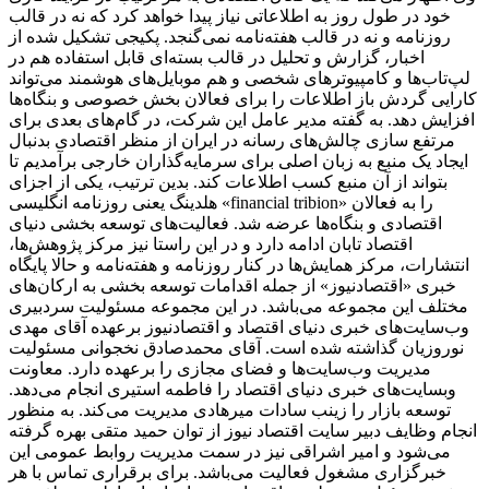
خود در طول روز به اطلاعاتی نیاز پیدا خواهد کرد که نه در قالب
روزنامه و نه در قالب هفته‌نامه نمی‌گنجد. پکیجی تشکیل شده از
اخبار، گزارش و تحلیل در قالب بسته‌ای قابل استفاده هم در
لپ‌تاب‌ها و کامپیوترهای شخصی و هم موبایل‌های هوشمند می‌تواند
کارایی گردش باز اطلاعات را برای فعالان بخش خصوصی و بنگاه‌ها
افزایش دهد. به گفته مدیر عامل این شرکت، در گام‌های بعدی برای
مرتفع سازی چالش‌های رسانه در ایران از منظر اقتصادی بدنبال
ایجاد یک منبع به زبان اصلی برای سرمایه‌گذاران خارجی برآمدیم تا
بتواند از آن منبع کسب اطلاعات کند. بدین ترتیب، یکی از اجزای
هلدینگ یعنی روزنامه انگلیسی «financial tribion» را به فعالان
اقتصادی و بنگاه‌ها عرضه شد. فعالیت‌های توسعه بخشی دنیای
اقتصاد تابان ادامه دارد و در این راستا نیز مرکز پژوهش‌ها،
انتشارات، مرکز همایش‌ها در کنار روزنامه و هفته‌نامه و حالا پایگاه
خبری «اقتصادنیوز» از جمله اقدامات توسعه بخشی به ارکان‌های
مختلف این مجموعه می‌باشد. در این مجموعه مسئولیت سردبیری
وب‌سایت‌های خبری دنیای اقتصاد و اقتصادنیوز برعهده آقای مهدی
نوروزیان گذاشته شده است. آقای محمدصادق نخجوانی مسئولیت
مدیریت وب‌سایت‌ها و فضای مجازی را برعهده دارد. معاونت
وبسایت‌های خبری دنیای اقتصاد را فاطمه استیری انجام می‌دهد.
توسعه بازار را زینب سادات میرهادی مدیریت می‌کند. به منظور
انجام وظایف دبیر سایت اقتصاد نیوز از توان حمید متقی بهره گرفته
می‌شود و امیر اشراقی نیز در سمت مدیریت روابط عمومی این
خبرگزاری مشغول فعالیت می‌باشد. برای برقراری تماس با هر