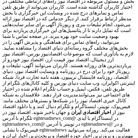
بخش و مسئول مربوطه در اقتصاد نیوز راه‌های ارتباطی مختلفی در
اختیار کاربران گذاشته شده است. کاربران می‌توانند از طریق تلفن
تماس و نمابرهای درج شده در وبسایت این خبرگزاری با بخش
مدنظر ارتباط برقرار کنند. از دیگر خدماتی که در اقتصاد نیوز ارائه
می‌شود، انجام تبلیغات بنری و رپورتاژ آگهی برای سایر سایت‌هایی
است که تمایل دارند تا از پتانسیل‌های این خبرگزاری پربازدید برای
بهبود وضعیت سایت خود بهره ببرند. در صفحه تماس با شما
می‌توانید، راه‌های تماس برای هماهنگی و پذیرش آگهی را در
بخش‌های مختلف گروه رسانه‌ای دنیای اقتصاد را مشاهده نمایید.
لازم به یادآوری است که موضوعات اقتصادنیوز بورس، اقتصاد نیوز
ارز دیجیتال، اقتصاد نیوز قیمت ارز، اقتصاد نیوز خودرو از
پربازدیدترین های روزانه هستند. کاربران می‌توانند آگهی، تبلیغات و
رپورتاژ خود را برای درج در روزنامه و وبسایت اقتصاد نیوز، دنیای
اقتصاد، روزنامه فایننشال تریبیون، هفته نامه تجارت فردا، شبکه
اینترنتی اکوایران، وب سایت دنیای بورس و کلیه کانال‌های تلگرام از
طریق تلفن، فکس، ایمیل و حساب تلگرام اعلام شده در اختیار
مدیریت قرار دهند. علاقمندان به شبکه‎‌های اجتماعی نیز می‌توانند
کانال خبری اقتصاد نیوز را در شبکه‌ها و بسترهای مختلف مانند:
فیس‌بوک، توییتر، اینستاگرام و تلگرام دنبال کنند و با دانلود اقتصاد
نیوز از
اخبار اقتصادی ایران
و جهان باخبر شوند. اقتصاد نیوز در
تلگرام با آدرس eghtesadnews_com@ در اینستاگرام با آیدی
eghtesadnews_com@ در توییتر با آدرس eghtesadnews@ و در
فیس‌بوک با نشانی eghtesadnews فعالیت می‌کند. روزانه می‌توانید
مهم‌ترین و بروزترین اخبار حوزه اقتصاد و پربحث‌ترین اخبار ایران و