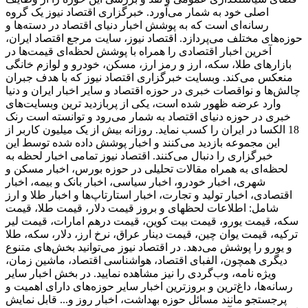
اصلی خود به شمار می‌آورد. خبرگزاری اقتصاد نیوز یک گروه
رسانه‌ای است که به پوشش اخبار دنیای اقتصاد در دسته‌ها و
حوزه‌های مختلف می‌پردازد. اقتصاد نیوز، سایت مرجع اقتصاد ایران،
آخرین اخبار اقتصادی را همراه با پوشش لحظه‌ای قیمت‌ها در
بازارهای طلا، سکه، ارز و رمز ارز، مسکن، خودرو و لوازم خانگی
منعکس می‌کند. وبسایت خبرگزاری اقتصاد نیوز که با هدف جبران
چالش‌ها و نواقصات خبری در حوزه اقتصاد و سایر اخبار ایران و دنیا
وارد عرضه ظهور شده است، یکی از پربازدید ترین وبسایت‌های
خبری در حوزه دنیای اقتصاد به شمار می‌رود و توانسته است رنک
18 الکسا در ایران را کسب نماید. روزانه بیش از یک میلیون کاربر از
این مجموعه بازدید می‌کنند و اخبار پوشش داده شده توسط این
خبرگزاری را دنبال می‌کنند. اقتصاد نیوز تمامی اخبار لحظه به
لحظه‌ای به همراه مقالات تحلیلی در حوزه بورس، اخبار مسکن و
شهری، اخبار خودرو، اخبار سیاسی، اخبار بانک و بیمه، اخبار
اقتصادی، اخبار تولید و تجارت، اخبار استارتاپ‌ها و اخبار طلا و ارز
شامل: اطلاعات لحظهای و بروز قیمت دلار، قیمت طلا، قیمت
سکه، قیمت یورو، قیمت بیت کوین، قیمت درهم امارات، قیمت لیر
ترکیه، قیمت یوان چین، قیمت دینار عراق، نرخ ارز، دلار، سکه، طلا
و یورو را پوشش می‌دهد. در اقتصاد نیوز می‌توانید بخش‌های متنوع
دیگری همچون، الفبای اقتصاد، هواشناسی اقتصاد، ماشین زمان،
ویژه نامه، وب‌گردی را نیز مشاهده نمایید. در بخش اخبار سایر
رسانه‌ها، داغ‌ترین و بروزترین اخبار سایر حوزه‌های دارای اهمیت و
پرجستجو مانند مسائل حوزه بهداشت، اخبار روز و... قابل نمایش