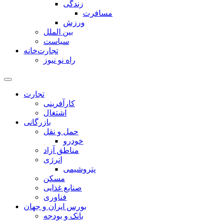
زندگی
مسافرت
ورزش
بین الملل
سیاست
تجارت‌خانه
راه نو نیوز
تجارت
کارآفرینی
اشتغال
بازرگانی
حمل و نقل
خودرو
مناطق آزاد
انرژی
پتروشیمی
مسکن
صنایع غذایی
فناوری
بورس ایران و جهان
بانک و بودجه