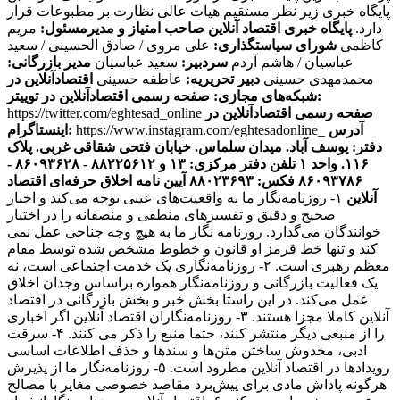
پایگاه خبری زیر نظر مستقیم هیات عالی نظارت بر مطبوعات قرار
دارد.
پایگاه خبری اقتصاد آنلاین
صاحب امتیاز و مدیرمسئول:
مریم
کاظمی
شورای سیاستگذاری:
علی مروی / صادق الحسینی / سعید
عباسیان / هاشم آردم
سردبیر:
سعید عباسیان
مدیر بازرگانی:
محمدمهدی حسینی
دبیر تحریریه:
عاطفه حسینی
اقتصادآنلاین در
صفحه رسمی اقتصادآنلاین در توییتر:
شبکه‌های مجازی:
صفحه رسمی اقتصادآنلاین در
https://twitter.com/eghtesad_online
آدرس
https://www.instagram.com/eghtesadonline_
اینستاگرام:
دفتر: یوسف آباد. میدان سلماس. خیابان فتحی شقاقی غربی. پلاک
۱۱۶. واحد ۱
تلفن دفتر مرکزی: ۱۳ و ۸۸۲۲۵۶۱۲ - ۸۶۰۹۳۶۲۸ -
۸۶۰۹۳۷۸۶ فکس: ۸۸۰۲۳۶۹۳
آیین نامه اخلاق حرفه‌ای اقتصاد
آنلاین
۱- روزنامه‌نگار ما به واقعیت‌های عینی توجه می‌کند و اخبار
صحیح و دقیق و تفسیرهای منطقی و منصفانه را در اختیار
خوانندگان می‌گذارد. روزنامه نگار ما به هیچ وجه جناحی عمل نمی
کند و تنها خط قرمز او قانون و خطوط مشخص شده توسط مقام
معظم رهبری است. ۲- روزنامه‌نگاری یک خدمت اجتماعی است، نه
یک فعالیت بازرگانی و روزنامه‌نگار همواره براساس وجدان اخلاق
عمل می‌کند. در این راستا بخش خبر و بخش بازرگانی در اقتصاد
آنلاین کاملا مجزا هستند. ۳- روزنامه‌نگاران اقتصاد آنلاین اگر اخباری
را از منبعی دیگر منتشر کنند، حتما منبع را ذکر می کنند. ۴- سرقت
ادبی، مخدوش ساختن متن‌ها و سندها و حذف اطلاعات اساسی
رویدادها در اقتصاد آنلاین مطرود است. ۵- روزنامه‌نگار ما از پذیرش
هرگونه پاداش مادی برای پیش‌برد مقاصد خصوصی مغایر با مصالح