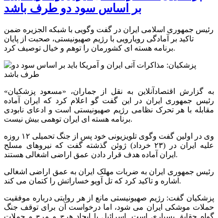
بر اساس سود دو طرف باشد
رئیس جمهوری اسلامی ایران در گفت وگویی با شبکه الجزیره ضمن
تاکید بر آمادگی رویارویی با رژیم صهیونیستی، صحبت از پایان
برنامه هسته ای کشورمان را توهم و خیال توصیف کرد.
به گزارش اقتصادآنلاین به نقل از جماران، «مسعود پزشکیان»
رئیس جمهوری ایران در این گفت گو اعلام کرد که ایران آماده
مقابله با هر تحرک نظامی رژیم صهیونیستی است و ادعای نابودی
برنامه هسته ای ایران توهمی بیش نیست.
وی در اولین گفت وگوی تلویزیونی خود پس از جنگ تحمیلی ۱۲ روزه
علیه ایران در (۲۳ خرداد) ژوئن گذشته گفت که نیروهای مسلح
ایران آماده هدف قرار دادن عمق اراضی اشغالی هستند.
رئیس جمهوری ایران به ضربات مهلک ایران به عمق اراضی اشغالی
اشاره و تاکید کرد که تل آویو خساراتش را کتمان می کند.
پزشکیان گفت: رژیم صهیونیستی مانع از هر روایتی درباره موفقیت
حملات موشکی ایران می شود، اما درخواست آن برای توقف جنگ
گواه حقایق بسیاری است. اسرائیل با ایجاد هرج و مرج و حملات