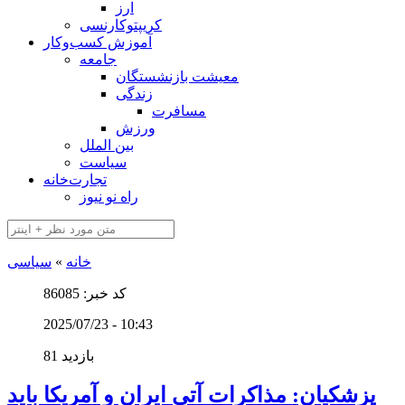
ارز
کریپتوکارنسی
آموزش کسب‌وکار
جامعه
معیشت بازنشستگان
زندگی
مسافرت
ورزش
بین الملل
سیاست
تجارت‌خانه
راه نو نیوز
خانه
»
سیاسی
کد خبر: 86085
2025/07/23 - 10:43
81 بازدید
پزشکیان: مذاکرات آتی ایران و آمریکا باید