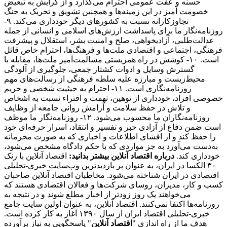
حسنه و عفت عمومی احترام می‌گذارد و از گرایش به تبعیض
خصومت آمیز در این زمینه‌ها و همچنین تشویق و تحریک به جنگ
تجاوزکارانه نسبت به کشورهای دیگر خودداری می‌کند. ۹-
روزنامه‌نگار ما برای پاسداشت ارزش‌های اسلامی و انسانی از جمله
عدالت‌طلبی، آزادیخواهی، صلح و امنیت بشر، استقلال و پیشرفت
فرهنگی، اجتماعی و اقتصادی ملت‌ها و فرهنگ‌ها، احترام خاص قائل
است. ۱۰- کوشش در راه همزیستی مسالمت‌آمیز ملت‌ها، مقابله با
گسترش وسایل و ادوات کشتار جمعی، جلوگیری از آلودگی
محیط‌زیست و مبارزه علیه سلطه فرهنگی از رسالت‌های مهم
روزنامه‌نگاری است. ۱۱- احترام به حیثیت شخصی و حریم
خصوصی افراد، خودداری از توهین، تهمت و افتراء نسبت به اشخاص
و تلاش در حفظ سلامت و آرامش روانی جامعه از وظایف
روزنامه‌نگاران ما محسوب می‌شود. ۱۲- روزنامه‌نگار ما موظف
است ضمن دفاع از آزادی خبر و تفسیر و انتقاد، اسرار حرفه‌ای خود
را حفظ کند و از افشای اطلاعات و اخباری که به صورت محرمانه
به‌دست می‌آورد به جز مواردی که با حکم دادگاه مشخص می‌شود،
خودداری کند.
درباره اقتصاد آنلاین بیشتر بدانید:
اقتصاد آنلاین با رنک
۳۰ الکسا در ایران، به عنوان پر بازدیدترین وب‌سایت خبری-تحلیلی
اقتصادی در ایران شناخته می‌شود. مخاطبان اقتصاد آنلاین صاحبان
کسب و کار، مدیران، روسای شرکت‌ها و فعالان اقتصادی هستند که
می‌خواهند یک روز زودتر از اخبار مطلع شوند و در نتیجه به
روزنامه‌ها اکتفا نمی‌کنند. اقتصاد آنلاین، به عنوان اولین سایت جامع
خبری-تحلیلی اقتصاد ایران از سال ۱۳۹۰ آغاز به کار کرده است.
هدف ما از راه اندازی "
اقتصاد آنلاین
" پاسخگویی به نیاز برآورده