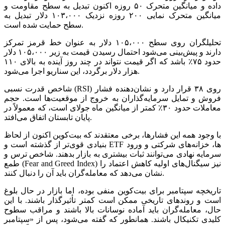
داده و میانگین متحرک ۵۰ روزه اکنون تبدیل به سطح مقاومت و
میانگین متحرک نمایی ۲۰۰ روزه نزدیک ۱۰۳،۰۰۰ دلار تبدیل به
سطح حمایت شده است.
تحلیلگران روی سطح ۱۰۵،۰۰۰ دلار به عنوان خط قرمز تمرکز
دارند و پیش‌بینی می‌شود احتمال رسیدن قیمت به زیر ۱۰۵،۰۰۰ دلار
حدود ۷۵٪ باشد که اگر قیمت نتواند در چند روز آینده به بالای ۱۱۰
هزار دلار برگردد، این سناریو اجرا می‌شود.
شاخص قدرت نسبی (RSI) روی ۳۸ قرار دارد و نشان‌دهنده فشار
فروش و تمایل سرمایه‌گذاران به خروج از موقعیت‌ها است. حجم
معاملات حدود ۳۰٪ کمتر از میانگین ماه جولای است، که معمولاً در
پایان تابستان اتفاق می‌افتد.
با وجود همه این فشارها، برخی معتقدند که بیت‌کوین اکنون از لحاظ
بنیادی قوی‌تر از گذشته است و ETF ها، خزانه‌های شرکتی و ورود
سرمایه نهادی می‌توانند ثبات بیشتری به بازار بدهند. شاخص ترس و
طمع (Fear and Greed Index) نیز سیگنال‌های اولیه کاهش اعتماد را
نشان می‌دهد که معامله‌گران باید آن را دنبال کنند.
تاریخچه سپتامبر برای بیت‌کوین منفی بوده، اما بازار در حال بلوغ
است و روند‌های تاریخی ممکن است کمتر تأثیرگذار باشند. با این
حال، معامله‌گران باید آماده نوسانات بالا باشند و مراقب سطوح
کلیدی تکنیکال باشند. همانطور که گفته می‌شود، پس از «سپتامبر