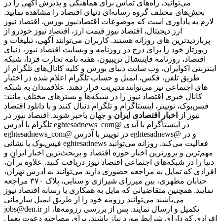
می‌توانید، راه‌های تماس برای هماهنگی و پذیرش آگهی را در
بخش‌های مختلف گروه رسانه‌ای دنیای اقتصاد را مشاهده نمایید.
لازم به یادآوری است که موضوعات اقتصادنیوز بورس، اقتصاد نیوز
ارز دیجیتال، اقتصاد نیوز قیمت ارز، اقتصاد نیوز خودرو از
پربازدیدترین های روزانه هستند. کاربران می‌توانند آگهی، تبلیغات و
رپورتاژ خود را برای درج در روزنامه و وبسایت اقتصاد نیوز، دنیای
اقتصاد، روزنامه فایننشال تریبیون، هفته نامه تجارت فردا، شبکه
اینترنتی اکوایران، وب سایت دنیای بورس و کلیه کانال‌های تلگرام از
طریق تلفن، فکس، ایمیل و حساب تلگرام اعلام شده در اختیار
مدیریت قرار دهند. علاقمندان به شبکه‎‌های اجتماعی نیز می‌توانند
کانال خبری اقتصاد نیوز را در شبکه‌ها و بسترهای مختلف مانند:
فیس‌بوک، توییتر، اینستاگرام و تلگرام دنبال کنند و با دانلود اقتصاد
نیوز از
اخبار اقتصادی ایران
و جهان باخبر شوند. اقتصاد نیوز در
تلگرام با آدرس eghtesadnews_com@ در اینستاگرام با آیدی
eghtesadnews_com@ در توییتر با آدرس eghtesadnews@ و در
فیس‌بوک با نشانی eghtesadnews فعالیت می‌کند. روزانه می‌توانید
مهم‌ترین و بروزترین اخبار حوزه اقتصاد و پربحث‌ترین اخبار ایران و
دنیا را در شبکه‌های اجتماعی اقتصاد نیوز دریافت کنید. علاوه بر آن،
افرادی که تمایل به مراجعه حضوری دارند می‌توانند به آدرس تهران،
خیابان مطهری، بین میرزای شیرازی و سنایی، پلاک ۳۷۰ مراجعه
نمایند. همچنین متقاضیانی که مایل به همکاری با رسانه‌ اقتصاد نیوز
می‌باشند می‌توانند رزومه خود را از طریق ایمیل سازمانی
jobs@den.ir تکمیل و ارسال نمایند. پس از بررسی رزومه‌ها، از
افرادی که دارای شرایط مورد نیاز باشند، برای مصاحبه دعوت بعمل