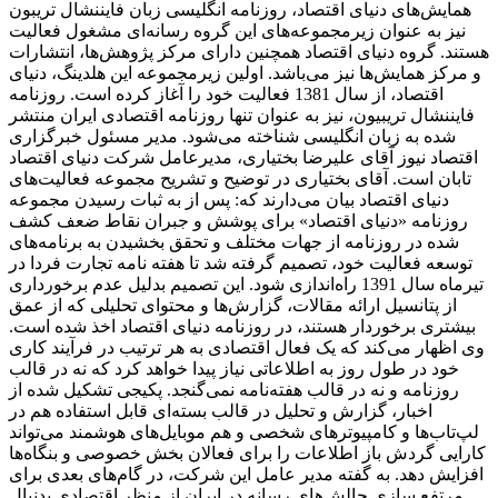
همایش‌های دنیای اقتصاد، روزنامه انگلیسی ‌زبان فایننشال تریبون
نیز به عنوان زیرمجموعه‌های این گروه رسانه‌ای مشغول فعالیت
هستند. گروه دنیای اقتصاد همچنین دارای مرکز پژوهش‌ها، انتشارات
و مرکز همایش‌ها نیز می‌باشد. اولین زیرمجموعه این هلدینگ، دنیای
اقتصاد، از سال 1381 فعالیت خود را آغاز کرده است. روزنامه
فایننشال تریبیون، نیز به عنوان تنها روزنامه اقتصادی ایران منتشر
شده به زبان انگلیسی شناخته می‌شود. مدیر مسئول خبرگزاری
اقتصاد نیوز آقای علیرضا بختیاری، مدیرعامل شرکت دنیای اقتصاد
تابان است. آقای بختیاری در توضیح و تشریح مجموعه فعالیت‌های
دنیای اقتصاد بیان می‌دارند که: پس از به ثبات رسیدن مجموعه
روزنامه «دنیای اقتصاد» برای پوشش و جبران نقاط ضعف کشف
شده در روزنامه از جهات مختلف و تحقق بخشیدن به برنامه‌های
توسعه فعالیت خود، تصمیم گرفته شد تا هفته نامه تجارت فردا در
تیرماه سال 1391 راه‌اندازی شود. این تصمیم بدلیل عدم برخورداری
از پتانسیل ارائه مقالات، گزارش‌ها و محتوای تحلیلی که از عمق
بیشتری برخوردار هستند، در روزنامه دنیای اقتصاد اخذ شده است.
وی اظهار می‌کند که یک فعال اقتصادی به هر ترتیب در فرآیند کاری
خود در طول روز به اطلاعاتی نیاز پیدا خواهد کرد که نه در قالب
روزنامه و نه در قالب هفته‌نامه نمی‌گنجد. پکیجی تشکیل شده از
اخبار، گزارش و تحلیل در قالب بسته‌ای قابل استفاده هم در
لپ‌تاب‌ها و کامپیوترهای شخصی و هم موبایل‌های هوشمند می‌تواند
کارایی گردش باز اطلاعات را برای فعالان بخش خصوصی و بنگاه‌ها
افزایش دهد. به گفته مدیر عامل این شرکت، در گام‌های بعدی برای
مرتفع سازی چالش‌های رسانه در ایران از منظر اقتصادی بدنبال