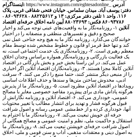
آدرس
https://www.instagram.com/eghtesadonline_
اینستاگرام:
دفتر: یوسف آباد. میدان سلماس. خیابان فتحی شقاقی غربی. پلاک
۱۱۶. واحد ۱
تلفن دفتر مرکزی: ۱۳ و ۸۸۲۲۵۶۱۲ - ۸۶۰۹۳۶۲۸ -
۸۶۰۹۳۷۸۶ فکس: ۸۸۰۲۳۶۹۳
آیین نامه اخلاق حرفه‌ای اقتصاد
آنلاین
۱- روزنامه‌نگار ما به واقعیت‌های عینی توجه می‌کند و اخبار
صحیح و دقیق و تفسیرهای منطقی و منصفانه را در اختیار
خوانندگان می‌گذارد. روزنامه نگار ما به هیچ وجه جناحی عمل نمی
کند و تنها خط قرمز او قانون و خطوط مشخص شده توسط مقام
معظم رهبری است. ۲- روزنامه‌نگاری یک خدمت اجتماعی است، نه
یک فعالیت بازرگانی و روزنامه‌نگار همواره براساس وجدان اخلاق
عمل می‌کند. در این راستا بخش خبر و بخش بازرگانی در اقتصاد
آنلاین کاملا مجزا هستند. ۳- روزنامه‌نگاران اقتصاد آنلاین اگر اخباری
را از منبعی دیگر منتشر کنند، حتما منبع را ذکر می کنند. ۴- سرقت
ادبی، مخدوش ساختن متن‌ها و سندها و حذف اطلاعات اساسی
رویدادها در اقتصاد آنلاین مطرود است. ۵- روزنامه‌نگار ما از پذیرش
هرگونه پاداش مادی برای پیش‌برد مقاصد خصوصی مغایر با مصالح
عمومی، خودداری می‌کند. ۶- اقتصاد آنلاین و روزنامه نگارانش از
قبول هرگونه فشار و تهدید برای انتشار مطالب یا تغییر محتویات
آنها، خودداری کرده و از خط‌مشی عمومی رسانه و اصول شرافت
حرفه ای خویش تبعیت می‌کند. ۷- روزنامه‌نگار ما با احترام به
استقلال و حاکمیت ملی، نظم و امنیت عمومی و مصالح همگانی از
اصول شرافت حرفه‌ای خویشتن تبعیت می‌کند. ۸- روزنامه‌نگار ما
به اصول دینی و معتقدات مذهبی، آداب و سنن قومی و ملی، اخلاق