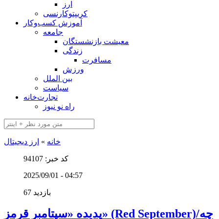
ارز
کریپتوکارنسی
آموزش کسب‌وکار
جامعه
معیشت بازنشستگان
زندگی
مسافرت
ورزش
بین الملل
سیاست
تجارت‌خانه
راه نو نیوز
خانه
»
ارز دیجیتال
کد خبر: 94107
2025/09/01 - 04:57
67 بازدید
پدیده «سپتامبر قرمز» (Red September)/چه