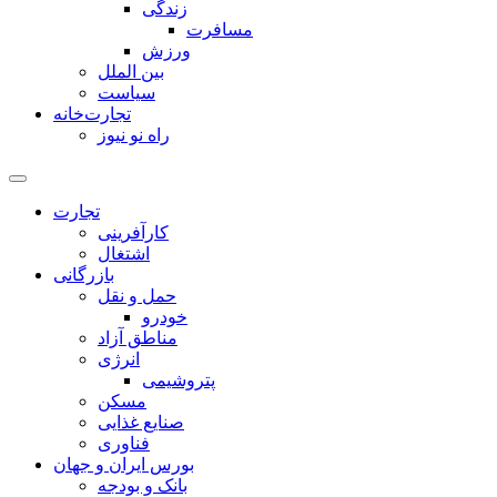
زندگی
مسافرت
ورزش
بین الملل
سیاست
تجارت‌خانه
راه نو نیوز
تجارت
کارآفرینی
اشتغال
بازرگانی
حمل و نقل
خودرو
مناطق آزاد
انرژی
پتروشیمی
مسکن
صنایع غذایی
فناوری
بورس ایران و جهان
بانک و بودجه