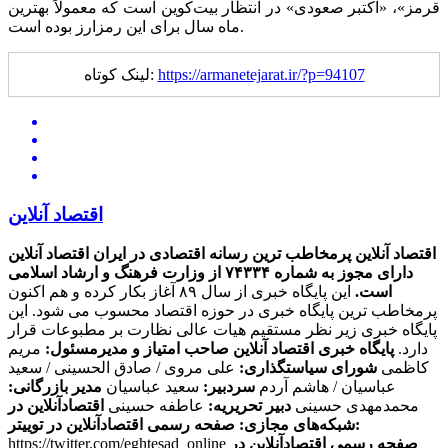
قرمز»، «اکتبر صعودی» در انتظار بیت‌کوین است که معمولاً بهترین
ماه سال برای این رمزارز بوده است.
https://armanetejarat.ir/?p=94107
لینک کوتاه:
اقتصاد آنلاین
اقتصاد آنلاین پرمخاطب ترین رسانه اقتصادی در ایران
اقتصاد آنلاین
دارای مجوز به شماره ۷۴۳۳۴ از وزارت فرهنگ و ارشاد اسلامی
است.
این پایگاه خبری از سال ۸۹ آغاز بکار کرده و هم اکنون
پرمخاطب ترین پایگاه خبری در حوزه اقتصاد محسوب می شود. این
پایگاه خبری زیر نظر مستقیم هیات عالی نظارت بر مطبوعات قرار
دارد.
پایگاه خبری اقتصاد آنلاین
صاحب امتیاز و مدیرمسئول:
مریم
کاظمی
شورای سیاستگذاری:
علی مروی / صادق الحسینی / سعید
عباسیان / هاشم آردم
سردبیر:
سعید عباسیان
مدیر بازرگانی:
محمدمهدی حسینی
دبیر تحریریه:
عاطفه حسینی
اقتصادآنلاین در
صفحه رسمی اقتصادآنلاین در توییتر:
شبکه‌های مجازی:
صفحه رسمی اقتصادآنلاین در
https://twitter.com/eghtesad_online