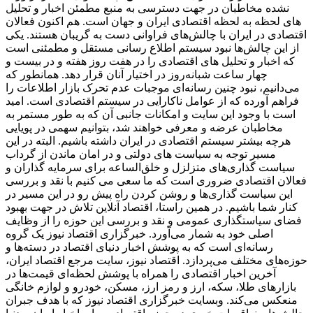
نشده مخاطبان در جهت دسترسی به منبع مطمئن اخبار و تحلیل
های لحظه به لحظه اقتصادی ایران و جهان است. هم اکنون فعالان
اقتصادی در ایران با چالش‌های فراوانی دست به گریبان هستند. یکی
از این چالش‌ها نبود سیستم اطلاع رسانی مستقل و مطمئنی است
که اخبار و تحلیل های اقتصادی را در هفت روز هفته و در بیست و
چهار ساعت شبانه‌روز در اختیار آنان قرار دهد. همانطور که
می‌دانیم، نبود چنین رسانه‌ای موجبات عدم تحرک بازار اطلاعات را
فراهم آورده که از عوامل ناکارایی در سیستم اقتصادی است. امید
است با وجود این سایت و امکانات جانبی آن که به طور مستمر به
مخاطبان عرضه و معرفی خواهند شد، بتوانیم سهمی در پویایی
هرچه بیشتر سیستم اقتصادی در ایران داشته باشیم. البته در این
مسیر توجه به سیاست های دولتی و در امان ماندن از گرداب
سیاست گذاری‌های متزلزل و خلق‌الساعه برای سرمایه گذاران و
فعالان اقتصادی ضروری است که ما سعی می کنیم با نقد و بررسی
این سیاست گذاری‌ها و روشن کردن راه پیش رو در این مسیر در
کنار شما باشیم. در همین راستا، اقتصاد آنلاین تلاش در جهت بهبود
فضای سیاستگذاری عمومی و نقد و بررسی این حوزه را از وظایف
اصلی خود به شمار می‌آورد. خبرگزاری اقتصاد نیوز یک گروه
رسانه‌ای است که به پوشش اخبار دنیای اقتصاد در دسته‌ها و
حوزه‌های مختلف می‌پردازد. اقتصاد نیوز، سایت مرجع اقتصاد ایران،
آخرین اخبار اقتصادی را همراه با پوشش لحظه‌ای قیمت‌ها در
بازارهای طلا، سکه، ارز و رمز ارز، مسکن، خودرو و لوازم خانگی
منعکس می‌کند. وبسایت خبرگزاری اقتصاد نیوز که با هدف جبران