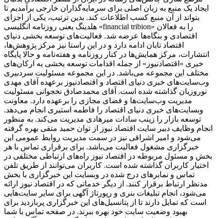
ایجاد یک منبع به زبان اصلی برای سرمایه‌گذاران خارجی برآمدیم تا
بتواند از آن منبع کسب اطلاعات کند. بدین ترتیب، یکی از اجزای
هلدینگ یعنی روزنامه انگلیسی «financial tribion» را به فعالان
اقتصادی و بنگاه‌ها عرضه شد. فعالیت‌های توسعه بخشی دنیای
اقتصاد تابان ادامه دارد و در این راستا نیز مرکز پژوهش‌ها،
انتشارات، مرکز همایش‌ها در کنار روزنامه و هفته‌نامه و حالا پایگاه
خبری «اقتصادنیوز» از جمله اقدامات توسعه بخشی به ارکان‌های
مختلف این مجموعه می‌باشد. در این مجموعه مسئولیت سردبیری
وب‌سایت‌های خبری دنیای اقتصاد و اقتصادنیوز برعهده آقای مهدی
نوروزیان گذاشته شده است. آقای محمدصادق نخجوانی مسئولیت
مدیریت وب‌سایت‌ها و فضای مجازی را برعهده دارد. معاونت
وبسایت‌های خبری دنیای اقتصاد را فاطمه استیری انجام می‌دهد.
توسعه بازار را زینب سادات میرهادی مدیریت می‌کند. به منظور
انجام وظایف دبیر سایت اقتصاد نیوز از توان حمید متقی بهره گرفته
می‌شود و امیر اشراقی نیز در سمت مدیریت روابط عمومی این
خبرگزاری مشغول فعالیت می‌باشد. برای برقراری تماس با هر
بخش و مسئول مربوطه در اقتصاد نیوز راه‌های ارتباطی مختلفی در
اختیار کاربران گذاشته شده است. کاربران می‌توانند از طریق تلفن
تماس و نمابرهای درج شده در وبسایت این خبرگزاری با بخش
مدنظر ارتباط برقرار کنند. از دیگر خدماتی که در اقتصاد نیوز ارائه
می‌شود، انجام تبلیغات بنری و رپورتاژ آگهی برای سایر سایت‌هایی
است که تمایل دارند تا از پتانسیل‌های این خبرگزاری پربازدید برای
بهبود وضعیت سایت خود بهره ببرند. در صفحه تماس با شما