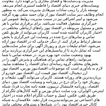
مدیریت وب‌سایت‌ها و فضای مجازی را برعهده دارد. معاونت
وبسایت‌های خبری دنیای اقتصاد را فاطمه استیری انجام می‌دهد.
توسعه بازار را زینب سادات میرهادی مدیریت می‌کند. به منظور
انجام وظایف دبیر سایت اقتصاد نیوز از توان حمید متقی بهره گرفته
می‌شود و امیر اشراقی نیز در سمت مدیریت روابط عمومی این
خبرگزاری مشغول فعالیت می‌باشد. برای برقراری تماس با هر
بخش و مسئول مربوطه در اقتصاد نیوز راه‌های ارتباطی مختلفی در
اختیار کاربران گذاشته شده است. کاربران می‌توانند از طریق تلفن
تماس و نمابرهای درج شده در وبسایت این خبرگزاری با بخش
مدنظر ارتباط برقرار کنند. از دیگر خدماتی که در اقتصاد نیوز ارائه
می‌شود، انجام تبلیغات بنری و رپورتاژ آگهی برای سایر سایت‌هایی
است که تمایل دارند تا از پتانسیل‌های این خبرگزاری پربازدید برای
بهبود وضعیت سایت خود بهره ببرند. در صفحه تماس با شما
می‌توانید، راه‌های تماس برای هماهنگی و پذیرش آگهی را در
بخش‌های مختلف گروه رسانه‌ای دنیای اقتصاد را مشاهده نمایید.
لازم به یادآوری است که موضوعات اقتصادنیوز بورس، اقتصاد نیوز
ارز دیجیتال، اقتصاد نیوز قیمت ارز، اقتصاد نیوز خودرو از
پربازدیدترین های روزانه هستند. کاربران می‌توانند آگهی، تبلیغات و
رپورتاژ خود را برای درج در روزنامه و وبسایت اقتصاد نیوز، دنیای
اقتصاد، روزنامه فایننشال تریبیون، هفته نامه تجارت فردا، شبکه
اینترنتی اکوایران، وب سایت دنیای بورس و کلیه کانال‌های تلگرام از
طریق تلفن، فکس، ایمیل و حساب تلگرام اعلام شده در اختیار
مدیریت قرار دهند. علاقمندان به شبکه‎‌های اجتماعی نیز می‌توانند
کانال خبری اقتصاد نیوز را در شبکه‌ها و بسترهای مختلف مانند: