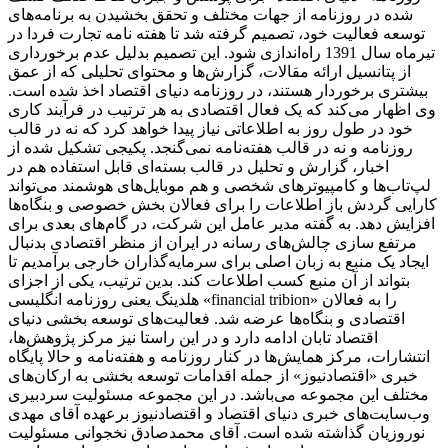
شده در روزنامه از جهات مختلف و تحقق بخشیدن به برنامه‌های
توسعه فعالیت خود، تصمیم گرفته شد تا هفته نامه تجارت فردا در
تیرماه سال 1391 راه‌اندازی شود. این تصمیم بدلیل عدم برخورداری
از پتانسیل ارائه مقالات، گزارش‌ها و محتوای تحلیلی که از عمق
بیشتری برخوردار هستند، در روزنامه دنیای اقتصاد اخذ شده است.
وی اظهار می‌کند که یک فعال اقتصادی به هر ترتیب در فرآیند کاری
خود در طول روز به اطلاعاتی نیاز پیدا خواهد کرد که نه در قالب
روزنامه و نه در قالب هفته‌نامه نمی‌گنجد. پکیجی تشکیل شده از
اخبار، گزارش و تحلیل در قالب بسته‌ای قابل استفاده هم در
لپ‌تاب‌ها و کامپیوترهای شخصی و هم موبایل‌های هوشمند می‌تواند
کارایی گردش باز اطلاعات را برای فعالان بخش خصوصی و بنگاه‌ها
افزایش دهد. به گفته مدیر عامل این شرکت، در گام‌های بعدی برای
مرتفع سازی چالش‌های رسانه در ایران از منظر اقتصادی بدنبال
ایجاد یک منبع به زبان اصلی برای سرمایه‌گذاران خارجی برآمدیم تا
بتواند از آن منبع کسب اطلاعات کند. بدین ترتیب، یکی از اجزای
هلدینگ یعنی روزنامه انگلیسی «financial tribion» را به فعالان
اقتصادی و بنگاه‌ها عرضه شد. فعالیت‌های توسعه بخشی دنیای
اقتصاد تابان ادامه دارد و در این راستا نیز مرکز پژوهش‌ها،
انتشارات، مرکز همایش‌ها در کنار روزنامه و هفته‌نامه و حالا پایگاه
خبری «اقتصادنیوز» از جمله اقدامات توسعه بخشی به ارکان‌های
مختلف این مجموعه می‌باشد. در این مجموعه مسئولیت سردبیری
وب‌سایت‌های خبری دنیای اقتصاد و اقتصادنیوز برعهده آقای مهدی
نوروزیان گذاشته شده است. آقای محمدصادق نخجوانی مسئولیت