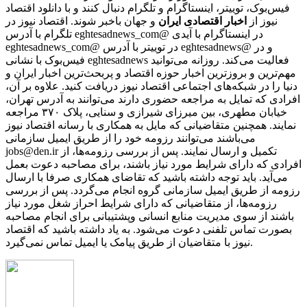
فیس‌بوک، توییتر، اینستاگرام و تلگرام دنبال کنند و با دانلود اقتصاد
نیوز از
اخبار اقتصادی ایران
و جهان باخبر شوند. اقتصاد نیوز در
تلگرام با آدرس eghtesadnews_com@ در اینستاگرام با آیدی
eghtesadnews_com@ در توییتر با آدرس eghtesadnews@ و در
فیس‌بوک با نشانی eghtesadnews فعالیت می‌کند. روزانه می‌توانید
مهم‌ترین و بروزترین اخبار حوزه اقتصاد و پربحث‌ترین اخبار ایران و
دنیا را در شبکه‌های اجتماعی اقتصاد نیوز دریافت کنید. علاوه بر آن،
افرادی که تمایل به مراجعه حضوری دارند می‌توانند به آدرس تهران،
خیابان مطهری، بین میرزای شیرازی و سنایی، پلاک ۳۷۰ مراجعه
نمایند. همچنین متقاضیانی که مایل به همکاری با رسانه‌ اقتصاد نیوز
می‌باشند می‌توانند رزومه خود را از طریق ایمیل سازمانی
jobs@den.ir تکمیل و ارسال نمایند. پس از بررسی رزومه‌ها، از
افرادی که دارای شرایط مورد نیاز باشند، برای مصاحبه دعوت بعمل
می‌آید. باید توجه داشته باشید که تقاضای همکاری صرفا با ارسال
رزومه از طریق ایمیل سازمانی گروه انجام می‌گردد. پس از بررسی
رزومه‌ها، از متقاضیانی که دارای شرایط احراز شغل مورد نیاز
باشند از سوی مدیریت منابع انسانی وپشتیبانی برای انجام مصاحبه
بصورت تماس تلفنی دعوت می‌شود. به یاد داشته باشید که اقتصاد
نیوز با متقاضیان از طریق پیامک یا ایمیل تماس نمی‌گیرد.