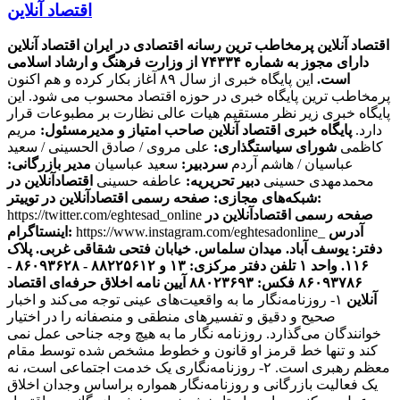
اقتصاد آنلاین
اقتصاد آنلاین پرمخاطب ترین رسانه اقتصادی در ایران
اقتصاد آنلاین
دارای مجوز به شماره ۷۴۳۳۴ از وزارت فرهنگ و ارشاد اسلامی
است.
این پایگاه خبری از سال ۸۹ آغاز بکار کرده و هم اکنون
پرمخاطب ترین پایگاه خبری در حوزه اقتصاد محسوب می شود. این
پایگاه خبری زیر نظر مستقیم هیات عالی نظارت بر مطبوعات قرار
دارد.
پایگاه خبری اقتصاد آنلاین
صاحب امتیاز و مدیرمسئول:
مریم
کاظمی
شورای سیاستگذاری:
علی مروی / صادق الحسینی / سعید
عباسیان / هاشم آردم
سردبیر:
سعید عباسیان
مدیر بازرگانی:
محمدمهدی حسینی
دبیر تحریریه:
عاطفه حسینی
اقتصادآنلاین در
صفحه رسمی اقتصادآنلاین در توییتر:
شبکه‌های مجازی:
صفحه رسمی اقتصادآنلاین در
https://twitter.com/eghtesad_online
آدرس
https://www.instagram.com/eghtesadonline_
اینستاگرام:
دفتر: یوسف آباد. میدان سلماس. خیابان فتحی شقاقی غربی. پلاک
۱۱۶. واحد ۱
تلفن دفتر مرکزی: ۱۳ و ۸۸۲۲۵۶۱۲ - ۸۶۰۹۳۶۲۸ -
۸۶۰۹۳۷۸۶ فکس: ۸۸۰۲۳۶۹۳
آیین نامه اخلاق حرفه‌ای اقتصاد
آنلاین
۱- روزنامه‌نگار ما به واقعیت‌های عینی توجه می‌کند و اخبار
صحیح و دقیق و تفسیرهای منطقی و منصفانه را در اختیار
خوانندگان می‌گذارد. روزنامه نگار ما به هیچ وجه جناحی عمل نمی
کند و تنها خط قرمز او قانون و خطوط مشخص شده توسط مقام
معظم رهبری است. ۲- روزنامه‌نگاری یک خدمت اجتماعی است، نه
یک فعالیت بازرگانی و روزنامه‌نگار همواره براساس وجدان اخلاق