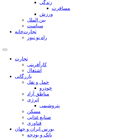
زندگی
مسافرت
ورزش
بین الملل
سیاست
تجارت‌خانه
راه نو نیوز
تجارت
کارآفرینی
اشتغال
بازرگانی
حمل و نقل
خودرو
مناطق آزاد
انرژی
پتروشیمی
مسکن
صنایع غذایی
فناوری
بورس ایران و جهان
بانک و بودجه