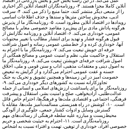
عمل می‌کند. در این راستا بخش خبر و بخش بازرگانی در اقتصاد
آنلاین کاملا مجزا هستند. ۳- روزنامه‌نگاران اقتصاد آنلاین اگر اخباری
را از منبعی دیگر منتشر کنند، حتما منبع را ذکر می کنند. ۴- سرقت
ادبی، مخدوش ساختن متن‌ها و سندها و حذف اطلاعات اساسی
رویدادها در اقتصاد آنلاین مطرود است. ۵- روزنامه‌نگار ما از پذیرش
هرگونه پاداش مادی برای پیش‌برد مقاصد خصوصی مغایر با مصالح
عمومی، خودداری می‌کند. ۶- اقتصاد آنلاین و روزنامه نگارانش از
قبول هرگونه فشار و تهدید برای انتشار مطالب یا تغییر محتویات
آنها، خودداری کرده و از خط‌مشی عمومی رسانه و اصول شرافت
حرفه ای خویش تبعیت می‌کند. ۷- روزنامه‌نگار ما با احترام به
استقلال و حاکمیت ملی، نظم و امنیت عمومی و مصالح همگانی از
اصول شرافت حرفه‌ای خویشتن تبعیت می‌کند. ۸- روزنامه‌نگار ما
به اصول دینی و معتقدات مذهبی، آداب و سنن قومی و ملی، اخلاق
حسنه و عفت عمومی احترام می‌گذارد و از گرایش به تبعیض
خصومت آمیز در این زمینه‌ها و همچنین تشویق و تحریک به جنگ
تجاوزکارانه نسبت به کشورهای دیگر خودداری می‌کند. ۹-
روزنامه‌نگار ما برای پاسداشت ارزش‌های اسلامی و انسانی از جمله
عدالت‌طلبی، آزادیخواهی، صلح و امنیت بشر، استقلال و پیشرفت
فرهنگی، اجتماعی و اقتصادی ملت‌ها و فرهنگ‌ها، احترام خاص قائل
است. ۱۰- کوشش در راه همزیستی مسالمت‌آمیز ملت‌ها، مقابله با
گسترش وسایل و ادوات کشتار جمعی، جلوگیری از آلودگی
محیط‌زیست و مبارزه علیه سلطه فرهنگی از رسالت‌های مهم
روزنامه‌نگاری است. ۱۱- احترام به حیثیت شخصی و حریم
خصوصی افراد، خودداری از توهین، تهمت و افتراء نسبت به اشخاص