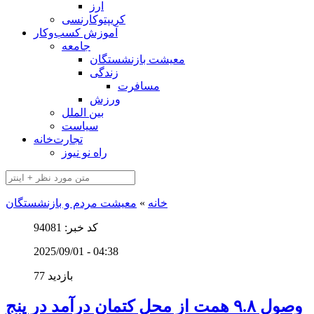
ارز
کریپتوکارنسی
آموزش کسب‌وکار
جامعه
معیشت بازنشستگان
زندگی
مسافرت
ورزش
بین الملل
سیاست
تجارت‌خانه
راه نو نیوز
خانه
»
معیشت مردم و بازنشستگان
کد خبر: 94081
2025/09/01 - 04:38
77 بازدید
وصول ۹.۸ همت از محل کتمان درآمد در پنج