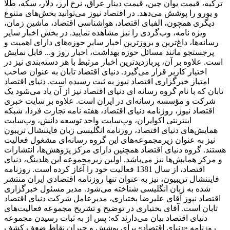
ترکیه، قیمت یوان چین، قیمت دینار عراق، نرخ ارز، دلار، سکه، طلا
و یورو را پوشش می‌دهد. در اقتصاد نیوز می‌توانید بخش‌های متنوع
دیگری همچون، الفبای اقتصاد، هواشناسی اقتصاد، ماشین زمان،
ویژه نامه، وب‌گردی را نیز مشاهده نمایید. در بخش اخبار سایر
رسانه‌ها، داغ‌ترین و بروزترین اخبار سایر حوزه‌های دارای اهمیت و
پرجستجو مانند مسائل حوزه بهداشت، اخبار روز و... قابل نمایش
است. علاوه بر آن، پربازدیدترین اخبار مرتبط با هر دسته‌بندی نیز در
اختیار کاربر قرار می‌گیرد. دنیای اقتصاد تابان به عنوان صاحب
امتیاز خبرگزاری اقتصاد نیوز به ثبت رسیده است. دنیای اقتصاد
تابان که با نام گروه رسانه ای دنیای اقتصاد نیز از آن یاد می‌شود یک
شرکت و مؤسسه رسانه‌ای در ایران است. علاوه بر سایت خبری
اقتصاد نیوز، روزنامه دنیای اقتصاد، هفته ‌نامه تجارت فردا، شبکه
اینترنتی اکوایران، وب‌سایت واحد توسعه دانش، وب‌سایت
همایش‌های دنیای اقتصاد، روزنامه انگلیسی ‌زبان فایننشال تریبون
نیز به عنوان زیرمجموعه‌های این گروه رسانه‌ای مشغول فعالیت
هستند. گروه دنیای اقتصاد همچنین دارای مرکز پژوهش‌ها، انتشارات
و مرکز همایش‌ها نیز می‌باشد. اولین زیرمجموعه این هلدینگ، دنیای
اقتصاد، از سال 1381 فعالیت خود را آغاز کرده است. روزنامه
فایننشال تریبیون، نیز به عنوان تنها روزنامه اقتصادی ایران منتشر
شده به زبان انگلیسی شناخته می‌شود. مدیر مسئول خبرگزاری
اقتصاد نیوز آقای علیرضا بختیاری، مدیرعامل شرکت دنیای اقتصاد
تابان است. آقای بختیاری در توضیح و تشریح مجموعه فعالیت‌های
دنیای اقتصاد بیان می‌دارند که: پس از به ثبات رسیدن مجموعه
روزنامه «دنیای اقتصاد» برای پوشش و جبران نقاط ضعف کشف