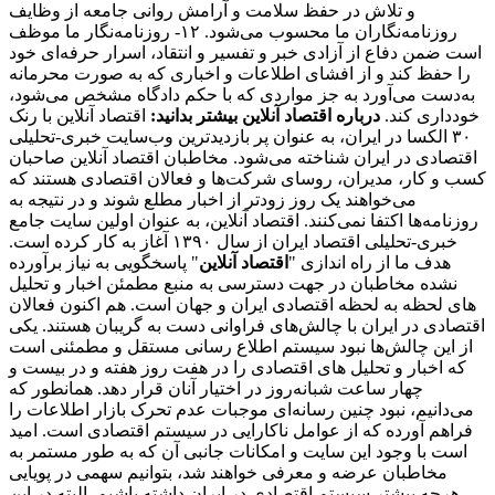
و تلاش در حفظ سلامت و آرامش روانی جامعه از وظایف
روزنامه‌نگاران ما محسوب می‌شود. ۱۲- روزنامه‌نگار ما موظف
است ضمن دفاع از آزادی خبر و تفسیر و انتقاد، اسرار حرفه‌ای خود
را حفظ کند و از افشای اطلاعات و اخباری که به صورت محرمانه
به‌دست می‌آورد به جز مواردی که با حکم دادگاه مشخص می‌شود،
خودداری کند.
درباره اقتصاد آنلاین بیشتر بدانید:
اقتصاد آنلاین با رنک
۳۰ الکسا در ایران، به عنوان پر بازدیدترین وب‌سایت خبری-تحلیلی
اقتصادی در ایران شناخته می‌شود. مخاطبان اقتصاد آنلاین صاحبان
کسب و کار، مدیران، روسای شرکت‌ها و فعالان اقتصادی هستند که
می‌خواهند یک روز زودتر از اخبار مطلع شوند و در نتیجه به
روزنامه‌ها اکتفا نمی‌کنند. اقتصاد آنلاین، به عنوان اولین سایت جامع
خبری-تحلیلی اقتصاد ایران از سال ۱۳۹۰ آغاز به کار کرده است.
هدف ما از راه اندازی "
اقتصاد آنلاین
" پاسخگویی به نیاز برآورده
نشده مخاطبان در جهت دسترسی به منبع مطمئن اخبار و تحلیل
های لحظه به لحظه اقتصادی ایران و جهان است. هم اکنون فعالان
اقتصادی در ایران با چالش‌های فراوانی دست به گریبان هستند. یکی
از این چالش‌ها نبود سیستم اطلاع رسانی مستقل و مطمئنی است
که اخبار و تحلیل های اقتصادی را در هفت روز هفته و در بیست و
چهار ساعت شبانه‌روز در اختیار آنان قرار دهد. همانطور که
می‌دانیم، نبود چنین رسانه‌ای موجبات عدم تحرک بازار اطلاعات را
فراهم آورده که از عوامل ناکارایی در سیستم اقتصادی است. امید
است با وجود این سایت و امکانات جانبی آن که به طور مستمر به
مخاطبان عرضه و معرفی خواهند شد، بتوانیم سهمی در پویایی
هرچه بیشتر سیستم اقتصادی در ایران داشته باشیم. البته در این