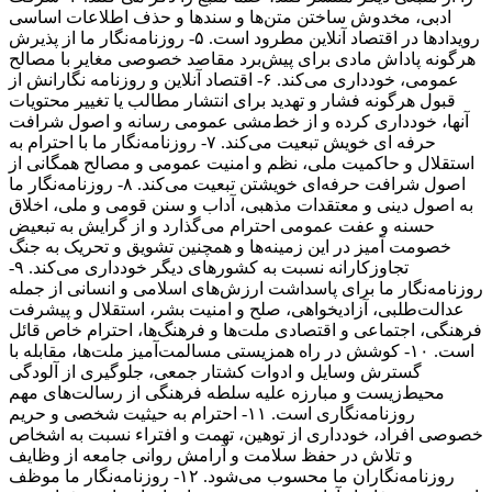
ادبی، مخدوش ساختن متن‌ها و سندها و حذف اطلاعات اساسی
رویدادها در اقتصاد آنلاین مطرود است. ۵- روزنامه‌نگار ما از پذیرش
هرگونه پاداش مادی برای پیش‌برد مقاصد خصوصی مغایر با مصالح
عمومی، خودداری می‌کند. ۶- اقتصاد آنلاین و روزنامه نگارانش از
قبول هرگونه فشار و تهدید برای انتشار مطالب یا تغییر محتویات
آنها، خودداری کرده و از خط‌مشی عمومی رسانه و اصول شرافت
حرفه ای خویش تبعیت می‌کند. ۷- روزنامه‌نگار ما با احترام به
استقلال و حاکمیت ملی، نظم و امنیت عمومی و مصالح همگانی از
اصول شرافت حرفه‌ای خویشتن تبعیت می‌کند. ۸- روزنامه‌نگار ما
به اصول دینی و معتقدات مذهبی، آداب و سنن قومی و ملی، اخلاق
حسنه و عفت عمومی احترام می‌گذارد و از گرایش به تبعیض
خصومت آمیز در این زمینه‌ها و همچنین تشویق و تحریک به جنگ
تجاوزکارانه نسبت به کشورهای دیگر خودداری می‌کند. ۹-
روزنامه‌نگار ما برای پاسداشت ارزش‌های اسلامی و انسانی از جمله
عدالت‌طلبی، آزادیخواهی، صلح و امنیت بشر، استقلال و پیشرفت
فرهنگی، اجتماعی و اقتصادی ملت‌ها و فرهنگ‌ها، احترام خاص قائل
است. ۱۰- کوشش در راه همزیستی مسالمت‌آمیز ملت‌ها، مقابله با
گسترش وسایل و ادوات کشتار جمعی، جلوگیری از آلودگی
محیط‌زیست و مبارزه علیه سلطه فرهنگی از رسالت‌های مهم
روزنامه‌نگاری است. ۱۱- احترام به حیثیت شخصی و حریم
خصوصی افراد، خودداری از توهین، تهمت و افتراء نسبت به اشخاص
و تلاش در حفظ سلامت و آرامش روانی جامعه از وظایف
روزنامه‌نگاران ما محسوب می‌شود. ۱۲- روزنامه‌نگار ما موظف