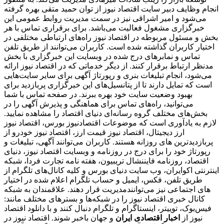
انجام وظایف دبیر سایت اقتصاد نیوز از توان حمید متقی بهره گرفته
می‌شود و امیر اشراقی نیز در سمت مدیریت روابط عمومی این
خبرگزاری مشغول فعالیت می‌باشد. برای برقراری تماس با هر
بخش و مسئول مربوطه در اقتصاد نیوز راه‌های ارتباطی مختلفی در
اختیار کاربران گذاشته شده است. کاربران می‌توانند از طریق تلفن
تماس و نمابرهای درج شده در وبسایت این خبرگزاری با بخش
مدنظر ارتباط برقرار کنند. از دیگر خدماتی که در اقتصاد نیوز ارائه
می‌شود، انجام تبلیغات بنری و رپورتاژ آگهی برای سایر سایت‌هایی
است که تمایل دارند تا از پتانسیل‌های این خبرگزاری پربازدید برای
بهبود وضعیت سایت خود بهره ببرند. در صفحه تماس با شما
می‌توانید، راه‌های تماس برای هماهنگی و پذیرش آگهی را در
بخش‌های مختلف گروه رسانه‌ای دنیای اقتصاد را مشاهده نمایید.
لازم به یادآوری است که موضوعات اقتصادنیوز بورس، اقتصاد نیوز
ارز دیجیتال، اقتصاد نیوز قیمت ارز، اقتصاد نیوز خودرو از
پربازدیدترین های روزانه هستند. کاربران می‌توانند آگهی، تبلیغات و
رپورتاژ خود را برای درج در روزنامه و وبسایت اقتصاد نیوز، دنیای
اقتصاد، روزنامه فایننشال تریبیون، هفته نامه تجارت فردا، شبکه
اینترنتی اکوایران، وب سایت دنیای بورس و کلیه کانال‌های تلگرام از
طریق تلفن، فکس، ایمیل و حساب تلگرام اعلام شده در اختیار
مدیریت قرار دهند. علاقمندان به شبکه‎‌های اجتماعی نیز می‌توانند
کانال خبری اقتصاد نیوز را در شبکه‌ها و بسترهای مختلف مانند:
فیس‌بوک، توییتر، اینستاگرام و تلگرام دنبال کنند و با دانلود اقتصاد
نیوز از
اخبار اقتصادی ایران
و جهان باخبر شوند. اقتصاد نیوز در