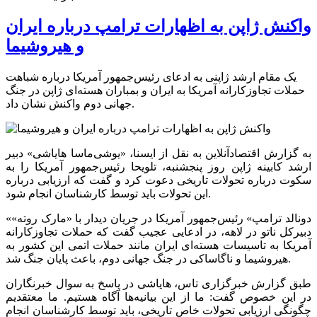
واکنش ژاپن به اظهارات ترامپ درباره ایران
و هیروشیما
یک مقام ارشد ژاپنی به ادعای رئیس‌جمهور آمریکا درباره شباهت
حملات تجاوزکارانه آمریکا به ایران و بمباران هسته‌ای ژاپن در جنگ
جهانی دوم واکنش نشان داد.
به گزارش اقتصادآنلاین به نقل از ایسنا، «یوشی‌ماسا هایاشی» دبیر
ارشد کابینه ژاپن روز پنجشنبه، تلویحا رئیس‌جمهور آمریکا را به
سکوت درباره تحولات تاریخی دعوت کرد و گفت که ارزیابی درباره
این تحولات باید توسط کارشناسان انجام شود.
«دونالد ترامپ» رئیس‌جمهور آمریکا در جریان دیدار با «مارک روته»
دبیرکل ناتو در لاهه، در ادعایی عجیب گفت که حملات تجاوزکارانه
آمریکا به تاسیسات هسته‌ای ایران مانند حملات اتمی این کشور به
هیروشیما و ناگاساکی در جنگ جهانی دوم، باعث پایان جنگ شد.
طبق گزارش خبرگزاری تاس، هایاشی در پاسخ به سوال خبرنگاران
در این خصوص گفت: ما از این بیانیه‌ها آگاه هستیم. ما معتقدیم
چگونگی ارزیابی تحولات خاص تاریخی، باید توسط کارشناسان انجام