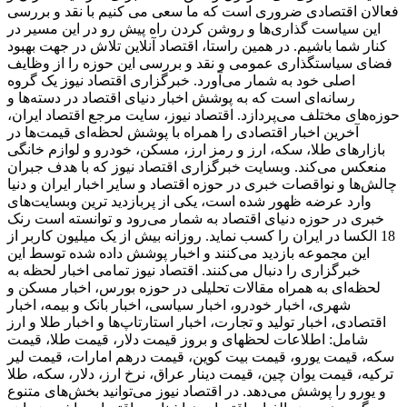
فعالان اقتصادی ضروری است که ما سعی می کنیم با نقد و بررسی
این سیاست گذاری‌ها و روشن کردن راه پیش رو در این مسیر در
کنار شما باشیم. در همین راستا، اقتصاد آنلاین تلاش در جهت بهبود
فضای سیاستگذاری عمومی و نقد و بررسی این حوزه را از وظایف
اصلی خود به شمار می‌آورد. خبرگزاری اقتصاد نیوز یک گروه
رسانه‌ای است که به پوشش اخبار دنیای اقتصاد در دسته‌ها و
حوزه‌های مختلف می‌پردازد. اقتصاد نیوز، سایت مرجع اقتصاد ایران،
آخرین اخبار اقتصادی را همراه با پوشش لحظه‌ای قیمت‌ها در
بازارهای طلا، سکه، ارز و رمز ارز، مسکن، خودرو و لوازم خانگی
منعکس می‌کند. وبسایت خبرگزاری اقتصاد نیوز که با هدف جبران
چالش‌ها و نواقصات خبری در حوزه اقتصاد و سایر اخبار ایران و دنیا
وارد عرضه ظهور شده است، یکی از پربازدید ترین وبسایت‌های
خبری در حوزه دنیای اقتصاد به شمار می‌رود و توانسته است رنک
18 الکسا در ایران را کسب نماید. روزانه بیش از یک میلیون کاربر از
این مجموعه بازدید می‌کنند و اخبار پوشش داده شده توسط این
خبرگزاری را دنبال می‌کنند. اقتصاد نیوز تمامی اخبار لحظه به
لحظه‌ای به همراه مقالات تحلیلی در حوزه بورس، اخبار مسکن و
شهری، اخبار خودرو، اخبار سیاسی، اخبار بانک و بیمه، اخبار
اقتصادی، اخبار تولید و تجارت، اخبار استارتاپ‌ها و اخبار طلا و ارز
شامل: اطلاعات لحظهای و بروز قیمت دلار، قیمت طلا، قیمت
سکه، قیمت یورو، قیمت بیت کوین، قیمت درهم امارات، قیمت لیر
ترکیه، قیمت یوان چین، قیمت دینار عراق، نرخ ارز، دلار، سکه، طلا
و یورو را پوشش می‌دهد. در اقتصاد نیوز می‌توانید بخش‌های متنوع