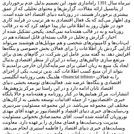
تیرماه سال 1391 راه‌اندازی شود. این تصمیم بدلیل عدم برخورداری
از پتانسیل ارائه مقالات، گزارش‌ها و محتوای تحلیلی که از عمق
بیشتری برخوردار هستند، در روزنامه دنیای اقتصاد اخذ شده است.
وی اظهار می‌کند که یک فعال اقتصادی به هر ترتیب در فرآیند کاری
خود در طول روز به اطلاعاتی نیاز پیدا خواهد کرد که نه در قالب
روزنامه و نه در قالب هفته‌نامه نمی‌گنجد. پکیجی تشکیل شده از
اخبار، گزارش و تحلیل در قالب بسته‌ای قابل استفاده هم در
لپ‌تاب‌ها و کامپیوترهای شخصی و هم موبایل‌های هوشمند می‌تواند
کارایی گردش باز اطلاعات را برای فعالان بخش خصوصی و بنگاه‌ها
افزایش دهد. به گفته مدیر عامل این شرکت، در گام‌های بعدی برای
مرتفع سازی چالش‌های رسانه در ایران از منظر اقتصادی بدنبال
ایجاد یک منبع به زبان اصلی برای سرمایه‌گذاران خارجی برآمدیم تا
بتواند از آن منبع کسب اطلاعات کند. بدین ترتیب، یکی از اجزای
هلدینگ یعنی روزنامه انگلیسی «financial tribion» را به فعالان
اقتصادی و بنگاه‌ها عرضه شد. فعالیت‌های توسعه بخشی دنیای
اقتصاد تابان ادامه دارد و در این راستا نیز مرکز پژوهش‌ها،
انتشارات، مرکز همایش‌ها در کنار روزنامه و هفته‌نامه و حالا پایگاه
خبری «اقتصادنیوز» از جمله اقدامات توسعه بخشی به ارکان‌های
مختلف این مجموعه می‌باشد. در این مجموعه مسئولیت سردبیری
وب‌سایت‌های خبری دنیای اقتصاد و اقتصادنیوز برعهده آقای مهدی
نوروزیان گذاشته شده است. آقای محمدصادق نخجوانی مسئولیت
مدیریت وب‌سایت‌ها و فضای مجازی را برعهده دارد. معاونت
وبسایت‌های خبری دنیای اقتصاد را فاطمه استیری انجام می‌دهد.
توسعه بازار را زینب سادات میرهادی مدیریت می‌کند. به منظور