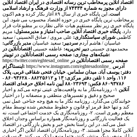
اقتصاد آنلاین پرمخاطب ترین رسانه اقتصادی در ایران
اقتصاد آنلاین
دارای مجوز به شماره ۷۴۳۳۴ از وزارت فرهنگ و ارشاد اسلامی
است.
این پایگاه خبری از سال ۸۹ آغاز بکار کرده و هم اکنون
پرمخاطب ترین پایگاه خبری در حوزه اقتصاد محسوب می شود. این
پایگاه خبری زیر نظر مستقیم هیات عالی نظارت بر مطبوعات قرار
دارد.
پایگاه خبری اقتصاد آنلاین
صاحب امتیاز و مدیرمسئول:
مریم
کاظمی
شورای سیاستگذاری:
علی مروی / صادق الحسینی / سعید
عباسیان / هاشم آردم
سردبیر:
سعید عباسیان
مدیر بازرگانی:
محمدمهدی حسینی
دبیر تحریریه:
عاطفه حسینی
اقتصادآنلاین در
صفحه رسمی اقتصادآنلاین در توییتر:
شبکه‌های مجازی:
صفحه رسمی اقتصادآنلاین در
https://twitter.com/eghtesad_online
آدرس
https://www.instagram.com/eghtesadonline_
اینستاگرام:
دفتر: یوسف آباد. میدان سلماس. خیابان فتحی شقاقی غربی. پلاک
۱۱۶. واحد ۱
تلفن دفتر مرکزی: ۱۳ و ۸۸۲۲۵۶۱۲ - ۸۶۰۹۳۶۲۸ -
۸۶۰۹۳۷۸۶ فکس: ۸۸۰۲۳۶۹۳
آیین نامه اخلاق حرفه‌ای اقتصاد
آنلاین
۱- روزنامه‌نگار ما به واقعیت‌های عینی توجه می‌کند و اخبار
صحیح و دقیق و تفسیرهای منطقی و منصفانه را در اختیار
خوانندگان می‌گذارد. روزنامه نگار ما به هیچ وجه جناحی عمل نمی
کند و تنها خط قرمز او قانون و خطوط مشخص شده توسط مقام
معظم رهبری است. ۲- روزنامه‌نگاری یک خدمت اجتماعی است، نه
یک فعالیت بازرگانی و روزنامه‌نگار همواره براساس وجدان اخلاق
عمل می‌کند. در این راستا بخش خبر و بخش بازرگانی در اقتصاد
آنلاین کاملا مجزا هستند. ۳- روزنامه‌نگاران اقتصاد آنلاین اگر اخباری
را از منبعی دیگر منتشر کنند، حتما منبع را ذکر می کنند. ۴- سرقت