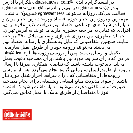
تلگرام با آدرس eghtesadnews_com@ در اینستاگرام با آیدی
eghtesadnews_com@ در توییتر با آدرس eghtesadnews@ و در
فیس‌بوک با نشانی eghtesadnews فعالیت می‌کند. روزانه می‌توانید
مهم‌ترین و بروزترین اخبار حوزه اقتصاد و پربحث‌ترین اخبار ایران و
دنیا را در شبکه‌های اجتماعی اقتصاد نیوز دریافت کنید. علاوه بر آن،
افرادی که تمایل به مراجعه حضوری دارند می‌توانند به آدرس تهران،
خیابان مطهری، بین میرزای شیرازی و سنایی، پلاک ۳۷۰ مراجعه
نمایند. همچنین متقاضیانی که مایل به همکاری با رسانه‌ اقتصاد نیوز
می‌باشند می‌توانند رزومه خود را از طریق ایمیل سازمانی
jobs@den.ir تکمیل و ارسال نمایند. پس از بررسی رزومه‌ها، از
افرادی که دارای شرایط مورد نیاز باشند، برای مصاحبه دعوت بعمل
می‌آید. باید توجه داشته باشید که تقاضای همکاری صرفا با ارسال
رزومه از طریق ایمیل سازمانی گروه انجام می‌گردد. پس از بررسی
رزومه‌ها، از متقاضیانی که دارای شرایط احراز شغل مورد نیاز
باشند از سوی مدیریت منابع انسانی وپشتیبانی برای انجام مصاحبه
بصورت تماس تلفنی دعوت می‌شود. به یاد داشته باشید که اقتصاد
نیوز با متقاضیان از طریق پیامک یا ایمیل تماس نمی‌گیرد.