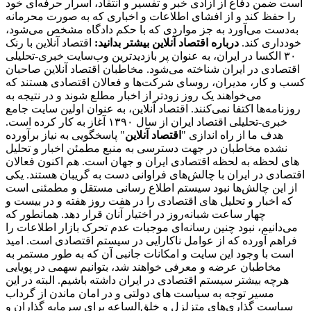
است ضمن دفاع از آزادی خبر و تفسیر و انتقاد، اسرار حرفه‌ای خود
را حفظ کند و از افشای اطلاعات و اخباری که به صورت محرمانه
به‌دست می‌آورد به جز مواردی که با حکم دادگاه مشخص می‌شود،
خودداری کند.
درباره اقتصاد آنلاین بیشتر بدانید:
اقتصاد آنلاین با رنک
۳۰ الکسا در ایران، به عنوان پر بازدیدترین وب‌سایت خبری-تحلیلی
اقتصادی در ایران شناخته می‌شود. مخاطبان اقتصاد آنلاین صاحبان
کسب و کار، مدیران، روسای شرکت‌ها و فعالان اقتصادی هستند که
می‌خواهند یک روز زودتر از اخبار مطلع شوند و در نتیجه به
روزنامه‌ها اکتفا نمی‌کنند. اقتصاد آنلاین، به عنوان اولین سایت جامع
خبری-تحلیلی اقتصاد ایران از سال ۱۳۹۰ آغاز به کار کرده است.
هدف ما از راه اندازی "
اقتصاد آنلاین
" پاسخگویی به نیاز برآورده
نشده مخاطبان در جهت دسترسی به منبع مطمئن اخبار و تحلیل
های لحظه به لحظه اقتصادی ایران و جهان است. هم اکنون فعالان
اقتصادی در ایران با چالش‌های فراوانی دست به گریبان هستند. یکی
از این چالش‌ها نبود سیستم اطلاع رسانی مستقل و مطمئنی است
که اخبار و تحلیل های اقتصادی را در هفت روز هفته و در بیست و
چهار ساعت شبانه‌روز در اختیار آنان قرار دهد. همانطور که
می‌دانیم، نبود چنین رسانه‌ای موجبات عدم تحرک بازار اطلاعات را
فراهم آورده که از عوامل ناکارایی در سیستم اقتصادی است. امید
است با وجود این سایت و امکانات جانبی آن که به طور مستمر به
مخاطبان عرضه و معرفی خواهند شد، بتوانیم سهمی در پویایی
هرچه بیشتر سیستم اقتصادی در ایران داشته باشیم. البته در این
مسیر توجه به سیاست های دولتی و در امان ماندن از گرداب
سیاست گذاری‌های متزلزل و خلق‌الساعه برای سرمایه گذاران و