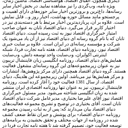
دیگری همچون، الفبای اقتصاد، هواشناسی اقتصاد، ماشین زمان،
ویژه نامه، وب‌گردی را نیز مشاهده نمایید. در بخش اخبار سایر
رسانه‌ها، داغ‌ترین و بروزترین اخبار سایر حوزه‌های دارای اهمیت و
پرجستجو مانند مسائل حوزه بهداشت، اخبار روز و... قابل نمایش
است. علاوه بر آن، پربازدیدترین اخبار مرتبط با هر دسته‌بندی نیز در
اختیار کاربر قرار می‌گیرد. دنیای اقتصاد تابان به عنوان صاحب
امتیاز خبرگزاری اقتصاد نیوز به ثبت رسیده است. دنیای اقتصاد
تابان که با نام گروه رسانه ای دنیای اقتصاد نیز از آن یاد می‌شود یک
شرکت و مؤسسه رسانه‌ای در ایران است. علاوه بر سایت خبری
اقتصاد نیوز، روزنامه دنیای اقتصاد، هفته ‌نامه تجارت فردا، شبکه
اینترنتی اکوایران، وب‌سایت واحد توسعه دانش، وب‌سایت
همایش‌های دنیای اقتصاد، روزنامه انگلیسی ‌زبان فایننشال تریبون
نیز به عنوان زیرمجموعه‌های این گروه رسانه‌ای مشغول فعالیت
هستند. گروه دنیای اقتصاد همچنین دارای مرکز پژوهش‌ها، انتشارات
و مرکز همایش‌ها نیز می‌باشد. اولین زیرمجموعه این هلدینگ، دنیای
اقتصاد، از سال 1381 فعالیت خود را آغاز کرده است. روزنامه
فایننشال تریبیون، نیز به عنوان تنها روزنامه اقتصادی ایران منتشر
شده به زبان انگلیسی شناخته می‌شود. مدیر مسئول خبرگزاری
اقتصاد نیوز آقای علیرضا بختیاری، مدیرعامل شرکت دنیای اقتصاد
تابان است. آقای بختیاری در توضیح و تشریح مجموعه فعالیت‌های
دنیای اقتصاد بیان می‌دارند که: پس از به ثبات رسیدن مجموعه
روزنامه «دنیای اقتصاد» برای پوشش و جبران نقاط ضعف کشف
شده در روزنامه از جهات مختلف و تحقق بخشیدن به برنامه‌های
توسعه فعالیت خود، تصمیم گرفته شد تا هفته نامه تجارت فردا در