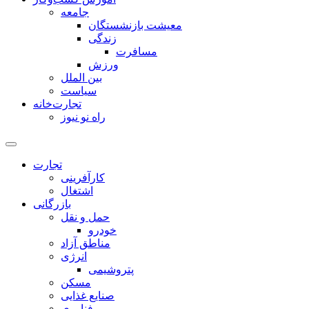
جامعه
معیشت بازنشستگان
زندگی
مسافرت
ورزش
بین الملل
سیاست
تجارت‌خانه
راه نو نیوز
تجارت
کارآفرینی
اشتغال
بازرگانی
حمل و نقل
خودرو
مناطق آزاد
انرژی
پتروشیمی
مسکن
صنایع غذایی
فناوری