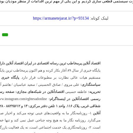
لینک کوتاه:
https://armanetejarat.ir/?p=93134
اقتصاد آنلاین پرمخاطب ترین رسانه اقتصادی در ایران
اقتصاد آنلاین دارای مجوز به شماره ۴
پایگاه خبری از سال ۸۹ آغاز بکار کرده و هم اکنون پرم
مستقیم هیات عالی نظارت بر مطبوعات قرار دارد.
پایگاه خبری ا
سیاستگذاری:
علی مروی / صادق الحسینی / سعید عباسیان / هاشم آ
تحریریه:
عاطفه حسینی
اقتصادآنلاین در شبکه‌های مجازی:
صفحه رسمی
رسمی اقتصادآنلاین در اینستاگرام:
ww.instagram.com/eghtesadonline_
شقاقی غربی. پلاک ۱۱۶. واحد ۱
تلفن دفتر مرکزی: ۱۳ و ۸۸۲۲۵۶۱۲ - ۸۶۰۹۳۶۲۸ - ۸۶۰۹۳۷۸۶ فکس: ۸۸۰۲۳۶۹۳
آنلاین
۱- روزنامه‌نگار ما به واقعیت‌های عینی توجه می‌کند و اخبار
می‌گذارد. روزنامه نگار ما به هیچ وجه جناحی عمل نمی کند و تن
است. ۲- روزنامه‌نگاری یک خدمت اجتماعی است، نه یک فعالیت باز