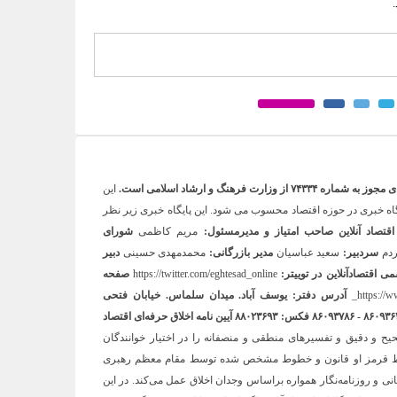
۷۴۳۳ از وزارت فرهنگ و ارشاد اسلامی است.
این
خاطب ترین پایگاه خبری در حوزه اقتصاد محسوب می شود. این پایگاه خبری زیر نظر
قتصاد آنلاین
صاحب امتیاز و مدیرمسئول:
مریم کاظمی
شورای
ردم
سردبیر:
سعید عباسیان
مدیر بازرگانی:
محمدمهدی حسینی
دبیر
 اقتصادآنلاین در توییتر:
https://twitter.com/eghtesad_online
صفحه
https://w
آدرس دفتر: یوسف آباد. میدان سلماس. خیابان فتحی
آیین نامه اخلاق حرفه‌ای اقتصاد
 صحیح و دقیق و تفسیرهای منطقی و منصفانه را در اختیار خوانندگان
ها خط قرمز او قانون و خطوط مشخص شده توسط مقام معظم رهبری
رگانی و روزنامه‌نگار همواره براساس وجدان اخلاق عمل می‌کند. در این