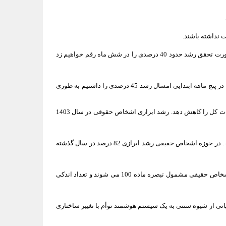
 نداشته باشند.
سبحانیان بیان کرد: در پنج ماه نخشت سال حدود 26 درصد رشد وصولی درامد های مالیاتی داشتیم برای این ماه نیز مبلغ بالایی در نظر گرفته شده که در صورت تحقق رشد حدود 40 درصدی را در شش ماه رقم خواهیم زد
وی تصریح کرد: در زمینه استرداد به نسبت سال قبل در پنج ماهه نخست سال بالای 50 درصد رشد داشتیم. در حوزه عوارض بر ارزش افزوده به شهرداری ها در پنج ماهه ابتدایی امسال رشد 45 درصدی را داشتیم به طوری
رئیس کل سازمان امور مالیاتی کشور بیان کرد: در زمینه تمکین مالیات نیز سازمان امور مالیاتی موفق شد که این بخش را بالا برده و حضور مودیان در ادارات کل را کاهش دهد. رشد ابرازی اشخاص حقوقی در سال 1403
سبحانیان گفت: میزان رسیدگی علی رغم رشد مزبور از 66 درصد به 31 درصد رسیده است یعنی بیش از نصفی اشخاص حقوقی کارشان درست بوده است . در حوزه اشخاص حقیقی رشد ابرازی 82 درصد در سال گذشته
وی خاطرنشان کرد: میزان رسیدگی از 51 درصد در به 20 درصد رسیده است یعنی میزان اظهار نامه های ارسالی کاهش یافته است. بیش از90 درصد از اشخاص حقیقی مشمول تبصره ماده 100 می شوند و تعداد اندکی
یاتی از شیوه سنتی به یک سیستم هوشمند توأم با تغییر ساختاری