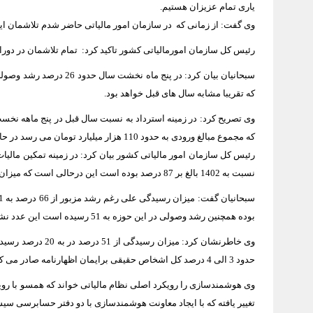
یاری تمام عزیزان هستیم.
وی گفت: از زمانی که در سازمان امور مالیاتی حاضر شدم تلاشمان این 
رئیس کل سازمان امورمالیاتی کشور تاکید کرد: تمام تلاشمان در دورا
که تقریبا مشابه سال های قبل خواهد بود.
که مجموع مبالغ ورودی به حدود 110 هزار میلیارد تومان می رسد در حالی که سال گذشته این رقم 76 هزار مییلیارد تومان بود.
نسبت به 1402 بالغ بر 87 درصد بوده است این درحالی است که میزان وصولی 72 درصد بوده است.
بوده همچنین رشد وصولی در این حوزه به 51 رسیده است این عدد نشان از وزن بیشتر رشد ابرازی دارد.
حدود 3 الی 4 درصد کل اشخاص حقیقی برایمان اظهارنامه صادر می کنند.
وی هوشمندسازی را رویکرد اصلی نظام مالیاتی خواند که همسو با رویکر
تغییر یافته که با ایجاد معاونت هوشمندسازی با دو دفتر حسابرسی س