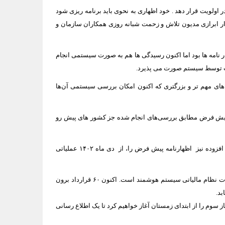
اولویت قرار دهد . خود اظهاری به نحوی باید برنامه ریزی شود
ار ابرازی مدیون تلاش و زحمت شبانه روزی همکاران سازمان و
 نامه ها بود اما اکنون رسیدگی ها هم به صورت سیستمی انجام
های مهم تر و بزرگتری که اکنون امکان بررسی سیستمی آن‌ها
نامه های پیش فرض و تبصره ماده ۱۰۰ صورت گرفته است. در اظهار نامه پیش فرض مطابق بررسی‌های‌ انجام شده جز کشور های پیش رو
وی بیان کرد: در حوزه اشخاص حقوقی برگه تشخیص‌های سیستمی عملکرد را صادر می‌کنیم سامانه برآوردی در این زمینه اتفاق می‌افتاد در حوزه ارزش افزوده نیز اظهارنامه پیش فرض را، از دی ماه ۱۴۰۲ عملیاتی
رئیس کل سازمان امور مالیاتی کشور گفت: ظرفیت فناوری سازمان را به شدت توسعه بخشیدیم البته می‌بایست توسعه افزایش یابد چرا که ستون فقرات نظام مالیاتی سیستم هوشمند است. اکنون ۶۰ قرارداد برون
بد.
ب و کار های خانگی هستند و درآمد کمی دارند از ۲۰ روز دیگر آغاز خواهیم کرد. و فاز سوم را از ابتدای زمستان آغاز خواهیم کرد تا یک اطلاع رسانی