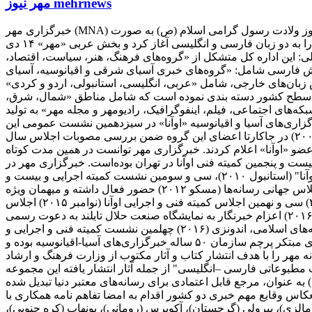
مهر نیوز mehrnews
خبرگزاری مهر (MNA) از هجدهم اسفندماه سال ۸۱ فعالیت آزمایشی خود را آغاز کرده و پس از آن در ۲۹ اردیبهشت ماه سال ۸۲. متقارن با ۱۷ ربیع‌الاول، سالروز ولادت رسول گرامی اسلام (ص) به صورت
آزمایشی بر روی شبکه اینترنت قرار گرفت. این خبرگزاری سوم تیرماه سال ۱۳۸۲ همزمان با روز اطلاع رسانی دینی فعالیت رسمی خود را به دو زبان فارسی و انگلیسی آغاز کرد و بخش عربی «مهر» ۱۴ دی
تمین اختر آسمان امامت و ولایت فعالیت خود را در پیش گرفت. ۱) اداره کل اخبار داخلی: این اداره کل متشکل از «گروه‌های فرهنگ، هنر، سیاست، اقتصاد،
بار خارجی: اداره اخبار خارجی مهر در دو بخش فارسی شامل: «گروه‌های خبری آسیای شرقی و اقیانوسیه، آسیای
ش زبان‌های خارجی، شامل «عربی، انگلیسی، استانبولی، اردو و کردی»
گزاری مهر با دارا بودن دفتر خبری در تمامی استان‌ها، اخبار استانی را در ۵ گروه منطقه‌ای در سطح کشور دسته بندی نموده است که شامل مناطق «شمال، شرق،
ش‌های «شبکه‌های اجتماعی، فیلم، اینفوگرافیک، رادیومهر و مجله مهر» به تولید
 در سال ۲۰۰۷ به عنوان چهلمین عضو رسمی اتحادیه خبرگزاری‌های آسیا و اقیانوسیه «اوآنا» در سیزدهمین نشست عمومی این
اتحادیه پذیرفته شد. بعد از برگزاری بیست و نهمین نشست کمیته اجرایی اتحادیه خبرگزاری‌های آسیا و اقیانوسیه آذر ماه سال ۱۳۸۶ (۲۰۰۷) در جاکارتا اعضای این گروه ضمن بررسی مصوبات اجلاس سال
ین عضو «اوآنا» اعلام کردند. خبرگزاری مهر توانست در همین مدت کوتاه
۲۰۰ میزبان سی و یکمین نشست کمیته اجرایی و بیست و پنجمین کمیته فنی اوآنا در تهران بوده‌است. خبرگزاری مهر در
کنفرانس‌های مهم بین‌لمللی همچون: المپیک رسانه‌ها (چین ۲۰۰۹)، نشست سران اوآنا (کره جنوبی ۲۰۱۰)، چهاردهمین مجمع عمومی "اوآنا" (استانبول ۲۰۱۰)، سی و سومین نشست کمیته اجرایی و بیست و
هفتمین نشست گروه فنی خبری اوآنا (مغولستان، اولانباتور ۲۰۱۱)، جشن پنجاهمین سال تأسیس اوآنا (بانکوک، تایلند ۲۰۱۲) دومین اجلاس جهانی رسانه‌ها (مسکو ۲۰۱۲) حضور فعال داشته و میهمان ویژه
سومین کنگره جهانی خبرگزاری‌ها (بوینس آیرس، آرژانتین ۲۰۱۰) بوده است. سی و هشتمین اجلاس کمیته فنی و اجرایی اوآنا (فوریه ۲۰۱۵) سی و نهمین اجلاس کمیته فنی و اجرایی اوآنا (نوامبر ۲۰۱۵) اجلاس
جهانی اقتصادی قزاقستان (۲۰۱۶) اجلاس جهانی رسانه‌ای اقتصادی سن پترزبورگ، روسیه (۲۰۱۶) اجلاس رسانه‌ای جاده ابریشم چین (۲۰۱۶) اعزام خبرنگار به نمایشگاه صنعت حلال تایلند به دعوت رسمی
دولت تایلند (۲۰۱۶) اعزام خبرنگار به دوره آموزشی خبرگزاری اسپوتنیک روسیه به دعوت رسمی خبرگزاری (۲۰۱۶) کنفرانس رسانه‌های اسلامی، اندونزی (۲۰۱۶) چهلمین نشست کمیته فنی و اجرایی و
شانزدهمین اجلاس مجمع عمومی اوآنا، آذربایجان (نوامبر ۲۰۱۶) پنجمین کنگره جهانی خبرگزاری‌ها، آذربایجان (نوامبر ۲۰۱۶) این خبرگزاری مبتکر پرچم سازمان ۵۰ ساله خبرگزاری‌های آسیا-اقیانوسیه بوده و
۲۰۱۰ بوده است. انتشارات رسانه مهر خبرگزاری مهر در سال ۱۳۹۰ مجوز انتشارات رسانه مهر را با هدف انتشار کتاب و آثار مکتوب از وزارت فرهنگ و ارشاد
طبوعاتی فارسی –انگلیسی" از جمله آثار انتشار یافته این مجموعه
بانه (فارسی، عربی، انگلیسی، ترکی، اردو، کردی) به عنوان، مرجع قابل اعتمادی برای رسانه‌های معتبر دنیا تبدیل شده
نعکاس وقایع مهم خبری دو کشور اقدام به امضا تفاهم نامه همکاری با
ا (مالزی)، پیرولی (گرجستان)، آکوپرس (رومانی)، یونهاپ (کره جنوبی)،