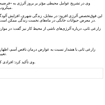
وی در تشریح عوامل محیطی مؤثر بر بروز آلرژی به «فرضیه ب
میکروب‌ها قرار می‌گیرند و این موضوع می‌تواند مسیر تکامل سیستم ایمنی را به گونه‌ای هدایت کند که احتمال ابتلا به بیماری‌های آلرژیک کاهش یابد.
این فوق‌تخصص آلرژی افزود: در مقابل، زندگی شهری، افزایش آلودگی 
در معرض حیوانات خانگی در ماه‌های نخست زندگی ممکن است به ایجاد تحمل ایمنی کمک کند، اما ورود حیوان خانگی به محیط زندگی کودک در سنین بالاتر می‌تواند خطر بروز یا تشدید آسم را افزایش دهد.
زارعی ثانی، درباره آلرژی‌های ناشی از محیط کار نیز گفت: در موا
زارعی ثانی با هشدار نسبت به عوارض درمان ناقص آسم، اظهار 
تغییرات ساختاری در راه‌های هوایی ایجاد می‌شود که در مراحل پیشرفته ممکن است حتی با درمان دارویی نیز به طور کامل قابل برگشت نباشد.
وی تأکید کرد: افرادی که خود یا اعضای خانواده‌شان سابقه بیماری‌های آلرژیک دارند، بهتر است برای ارزیابی و تشخیص به‌ موقع به فوق‌ تخصص آلرژی مراجعه کنند.