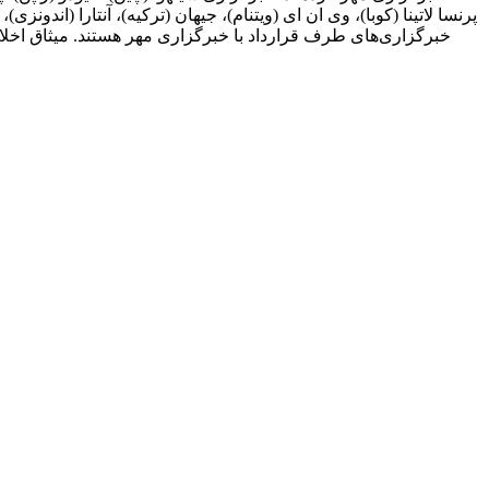
پرنسا لاتینا (کوبا)، وی ان ای (ویتنام)، جیهان (ترکیه)، آنتارا (اندونزی
خبرگزاری‌های طرف قرارداد با خبرگزاری مهر هستند. میثاق اخلاق 