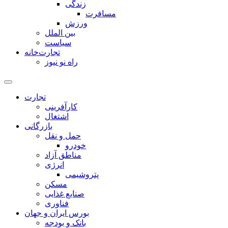
زندگی
مسافرت
ورزش
بین الملل
سیاست
تجارت‌خانه
راه نو نیوز
تجارت
کارآفرینی
اشتغال
بازرگانی
حمل و نقل
خودرو
مناطق آزاد
انرژی
پتروشیمی
مسکن
صنایع غذایی
فناوری
بورس ایران و جهان
بانک و بودجه