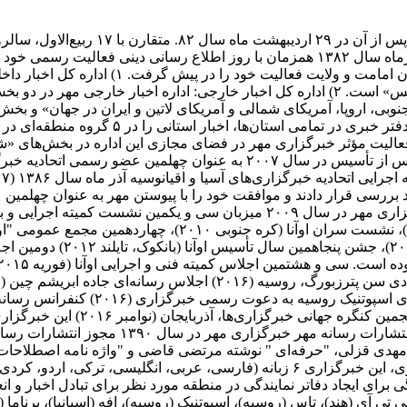
ماه همان سال، همزمان با میلاد با سعادت هش
جامعه، دین و اندیشه، حوزه و دانشگاه، دانش و فناوری، ورزش و عکس» است. ۲) اداره کل اخ
نوبی، اروپا، آمریکای شمالی و آمریکای لاتین و ایران در جهان» و بخ
فعال است. ۳) اداره کل اخبار استان‌ها: خبر
نه‌های نو: به منظور فعالیت مؤثر خبرگزاری مهر در فضای مجازی این اداره در بخ
محتوا می‌پردازد. فعالیت‌های بین المللی خبرگزاری مهر ۵ سال پس از تأسیس
ز مورد بررسی قرار دادند و موافقت خود را با پیوستن مهر به عنوان چهلم
نقشی فعال در آن سازمان و عرصه بین الملل ایفا کند. خبرگزاری مهر در سال ۹
منتخب فعال‌ترین خبرگزاری این سازمان در سال 
مهدی قزلی، "حرفه‌ای " نوشته مرتضی قاضی و "واژه نامه اصطلاحات م
است. ارتباط با رسانه‌های جهان نظر به حضور بین‌المللی و اثرگذاری، این خبرگزاری ۶ ز
برای ایجاد دفاتر نمایندگی در منطقه مورد نظر برای تبادل اخبار و ا
ی تی آی (هند)، تاس (روسیه)، اسپوتنیک (روسیه)، افه (اسپانیا)، برنام