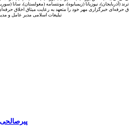
)، ترند (آذربایجان)، نیوزیانا (زیمبابوه)، مونتسامه (مغولستان)، سانا (سو
حرفه‌ای خبرگزاری مهر خود را متعهد به رعایت میثاق اخلاق حرفه‌ای خب
تبلیغات اسلامی مدیر عامل و م
پیرصالحی: