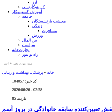
ارز
کریپتوکارنسی
آموزش کسب‌وکار
جامعه
معیشت بازنشستگان
زندگی
مسافرت
ورزش
بین الملل
سیاست
تجارت‌خانه
راه نو نیوز
خانه
»
پزشکی، بهداشت و زیبایی
کد خبر: 104057
2026/06/26 - 02:58
85 بازدید
قش تعیین‌کننده سابقه خانوادگی در بروز آسم