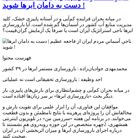
دست به دامان ابرها شوید !
در میانه بحران فزاینده کم‌آبی و در آستانه پاییزی خشک، کلید
مدیریت منابع آب کشور در آسمان‌ها گم شده است. آیا بارورسازی
ابرها ناجی استراتژیک ایران است یا صرفاً یک آزمایش گران‌قیمت؟
فهرست محتوا
محمدمهدی جوادیان‌زاده : بارورسازی مستمر ابرها در ۳۹ کشور
احد وظیفه : بارورسازی تحقیقاتی است نه عملیاتی
در میانه بحران کم‌آبی و چشم‌انتظاری برای بارش‌های پاییزی، بار
دیگر بحث «بارورسازی ابرها» بر سر زبان‌ها افتاده است.
موافقان این فناوری، آن را ابزار علمی برای تقویت بارش و
مخالفانش آن را پروژه‌ای پرهزینه با نتایج نامطمئن و بدون قطعیت
می‌خوانند. در برنامه این هفته «سرزمین‌ من» در تلویزیون اینترنتی
همشهری، 2‌چهره متخصص در این حوزه رو‌به‌روی هم نشستند تا
درباره اجرای بارورسازی ابرها و میزان اثربخشی آن در ایران
صحبت کنند.‌