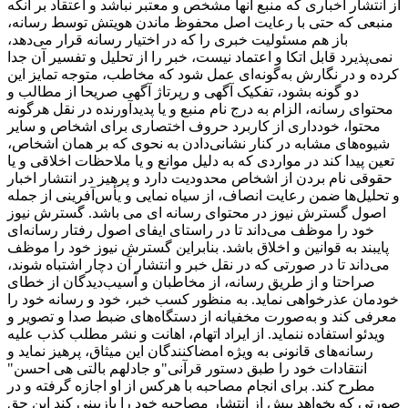
از انتشار اخباری که منبع آنها مشخص و معتبر نباشد و اعتقاد بر آنکه
منبعی که حتی با رعایت اصل محفوظ ماندن هویتش توسط رسانه،
باز هم مسئولیت خبری را که در اختیار رسانه قرار می‌دهد،
نمی‌پذیرد قابل اتکا و اعتماد نیست، خبر را از تحلیل و تفسیر آن جدا
کرده و در نگارش به‌گونه‌ای عمل شود که مخاطب، متوجه تمایز این
دو گونه بشود، تفکیک آگهی و رپرتاژ آگهی صریحا از مطالب و
محتوای رسانه، الزام به درج نام منبع و یا پدیدآورنده در نقل هرگونه
محتوا، خودداری از کاربرد حروف اختصاری برای اشخاص و سایر
شیوه‌های مشابه در کنار نشانی‌دادن به نحوی که بر همان اشخاص،
تعین پیدا کند در مواردی که به دلیل موانع و یا ملاحظات اخلاقی و یا
حقوقی نام بردن از اشخاص محدودیت دارد و پرهیز در انتشار اخبار
و تحلیل‌ها ضمن رعایت انصاف، از سیاه ‌نمایی و یأس‌آفرینی از جمله
اصول گسترش نیوز در محتوای رسانه ای می باشد. گسترش نیوز
خود را موظف می‌داند تا در راستای ایفای اصول رفتار رسانه‌ای
پایبند به قوانین و اخلاق باشد. بنابراین گسترش نیوز خود را موظف
می‌داند تا در صورتی که در نقل خبر و انتشار آن دچار اشتباه شوند،
صراحتا و از طریق رسانه، از مخاطبان و آسیب‌دیدگان از خطای
خودمان عذرخواهی نماید. به منظور کسب خبر، خود و رسانه خود را
معرفی کند و به‌صورت مخفیانه از دستگاه‌های ضبط صدا و تصویر و
ویدئو استفاده ننماید. از ایراد اتهام، اهانت و نشر مطلب کذب علیه
رسانه‌های قانونی به ‌ویژه امضاکنندگان این میثاق، پرهیز نماید و
انتقادات‌ خود را طبق دستور قرآنی"و جادلهم بالتی هی احسن"
مطرح کند. برای انجام مصاحبه با هرکس از او اجازه گرفته و در
صورتی که بخواهد پیش از انتشار مصاحبه خود را بازبینی کند این حق