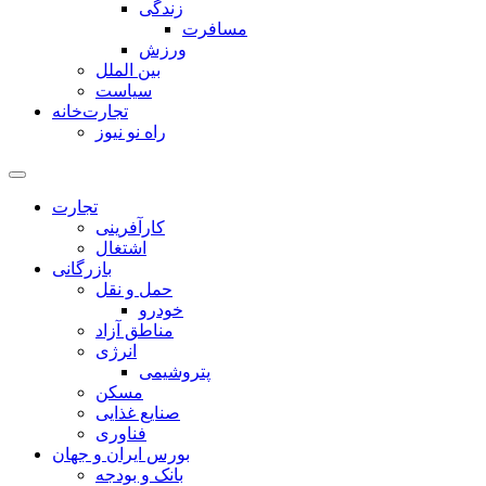
زندگی
مسافرت
ورزش
بین الملل
سیاست
تجارت‌خانه
راه نو نیوز
تجارت
کارآفرینی
اشتغال
بازرگانی
حمل و نقل
خودرو
مناطق آزاد
انرژی
پتروشیمی
مسکن
صنایع غذایی
فناوری
بورس ایران و جهان
بانک و بودجه