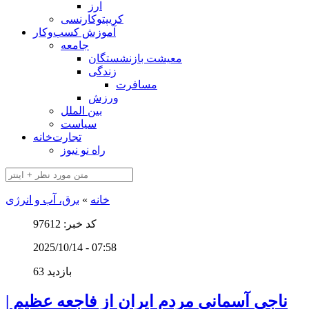
ارز
کریپتوکارنسی
آموزش کسب‌وکار
جامعه
معیشت بازنشستگان
زندگی
مسافرت
ورزش
بین الملل
سیاست
تجارت‌خانه
راه نو نیوز
خانه
»
برق، آب و انرژی
کد خبر: 97612
2025/10/14 - 07:58
63 بازدید
ناجیِ آسمانیِ مردم ایران از فاجعه عظیم |