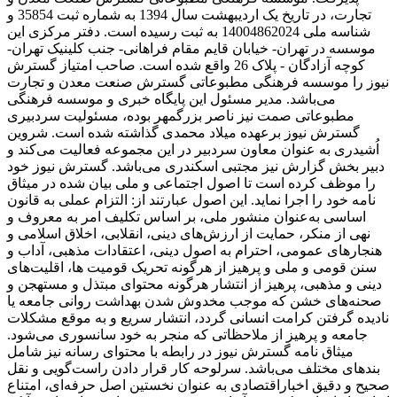
تجارت، در تاریخ یک اردیبهشت سال 1394 به شماره ثبت 35854 و
شناسه ملی 14004862024 به ثبت رسیده است. دفتر مرکزی این
موسسه در تهران- خیابان قایم مقام فراهانی- جنب کلینیک تهران-
کوچه آزادگان - پلاک 26 واقع شده است. صاحب امتیاز گسترش
نیوز را موسسه فرهنگی مطبوعاتی گسترش صنعت معدن و تجارت
می‌باشد. مدیر مسئول این پایگاه خبری و موسسه فرهنگی
مطبوعاتی صمت نیز ناصر بزرگمهر بوده، مسئولیت سردبیری
گسترش نیوز برعهده میلاد محمدی گذاشته شده است. شروین
اُشیدری به عنوان معاون سردبیر در این مجموعه فعالیت می‌کند و
دبیر بخش گزارش نیز مجتبی اسکندری می‌باشد. گسترش نیوز خود
را موظف کرده است تا اصول اجتماعی و ملی بیان شده در میثاق
نامه خود را اجرا نماید. این اصول عبارتند از: التزام عملی به قانون
اساسی به‌عنوان منشور ملی، بر اساس تکلیف امر به‌ معروف و
نهی از منکر، حمایت از ارزش‌های دینی، انقلابی، اخلاق اسلامی و
هنجارهای عمومی، احترام به اصول دینی، اعتقادات مذهبی، آداب و
سنن قومی و ملی و ‌پرهیز از هرگونه تحریک قومیت ‌ها، اقلیت‌های
دینی و مذهبی، پرهیز از انتشار هرگونه محتوای مبتذل و مستهجن و
صحنه‌های خشن که موجب مخدوش شدن بهداشت روانی جامعه یا
نادیده گرفتن کرامت انسانی گردد، انتشار سریع و به‌ موقع مشکلات
جامعه و پرهیز از ملاحظاتی که منجر به خود سانسوری می‌شود.
میثاق نامه گسترش نیوز در رابطه با محتوای رسانه نیز شامل
بندهای مختلف می‌باشد. سرلوحه کار قرار دادن راست‌گویی و نقل
صحیح و دقیق اخباراقتصادی به ‌عنوان نخستین اصل حرفه‌ای، امتناع