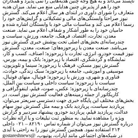
ناپسند می‌داند و به ‌هیچ ‌وجه چنین هدیه‌هایی را نمی پذیرد و همکاران
خود را هم از پذیرش چنین هدایایی منع می نماید. میزان هدیه
متعارف را شورای داوری در ابتدای هر سال اعلام می‌کند. گسترش
نیوز صراحتا وابستگی‌های مالی و تشکیلاتی و گرایش‌های خود را
رسما اعلام می کند و مناسبات مالی خود با وابستگان اشاره شده و
حامیان خود را به ‌طور آشکار و شفاف اعلام می نماید. صنعت
معدن، تجارت، اقتصاد، فرهنگ، جامعه، ورزش، سیاست و
چندرسانه‌ای بخش‌های اصلی تحت پوشش خبری گسترش نیوز
می‌باشد. صنعت معدن با زیرحوزه‌های؛ صنعت، معدن، گسترش
نیوز قیمت خودرو، انرژی، تجارت با زیرحوزه؛ اصناف، کسب و کار،
نمایشگاه و گردشگری، اقتصاد با زیرحوزه؛ بانک و بیمه، بورس،
گسترش نیوز مسکن، فرهنگ با زیرحوزه؛ سینما و تلویزیون،
موسیقی و آموزشی، جامعه با زیرحوزه؛ سبک زندگی، حوادث،
فناوری و شهری، ورزش با زیرحوزه؛ فوتبال، منهای فوتبال،
سیاست با زیرحوزه؛ سیاست داخلی و سیاست بین الملل،
چندرسانه‌ای با زیرحوزه؛ عکس، صوت، فیلم، اینفوگرافی و
کاریکاتور از جمله زمینه‌های فعالیت گسترش نیوز است. در
بخش‌های مختلف این پایگاه خبری جهت دسترسی سریعتر می‌توان،
پربازدید سیاست، پربازدید بانک و بیمه مثل گسترش نیوز سهام
عدالت، پربازدید فیلم، پربازدید خودرو، پیشنهاد سردبیر و گزارش
ویژه را مشاهده نمایید. به منظور ثبت تبلیغات و یا ارائه نظرات
درباره گسترش نیوز می‌توان از شماره تماس ۸۲۱۹۰ – ۰۲۱ داخلی
۲۱۴ استفاده نمود. همچنین گسترش نیوز را به راحتی با آیدی
gostareshnews@ در شبکه‌های اجتماعی مانند آپارات، یوتیوب،