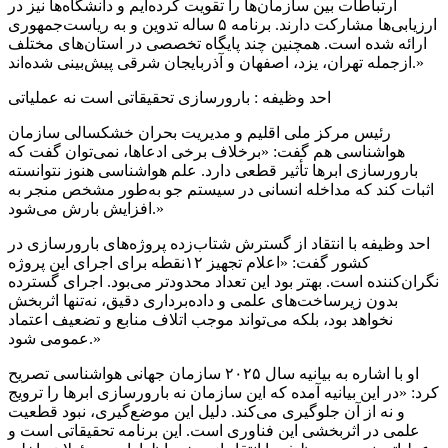
ارتباطات بین سازمان‌ها را تقویت کرده‌ایم و دانشگاه‌ها نیز در
ارزیابی‌ها مشارکت دارند. برنامه ۵ ساله تدوین و به ریاست‌جمهوری
ارائه شده است. همچنین چند پایگاه تخصصی در استان‌های مختلف
ازجمله تهران، یزد، اصفهان و آذربایجان شرقی پیش‌بینی شده‌اند.»
احد وظیفه : بارورسازی تحقیقاتی است نه عملیاتی
رئیس مرکز ملی اقلیم و مدیریت بحران خشکسالی سازمان
هواشناسی هم گفت: «برخلاف برخی ادعاها، نمی‌توان گفت که
بارورسازی ابرها تأثیر قطعی دارد. علم هواشناسی هنوز نتوانسته
اثبات کند که مداخله انسانی در سیستم جو به‌طور مشخص منجر به
افزایش بارش می‌شود.»
احد وظیفه با انتقاد از گسترش شتاب‌زده پروژه‌های بارورسازی در
کشور گفت: «اعلام تجهیز ۱۲نقطه برای اجرای این پروژه
نگران‌کننده است. بهتر بود این تعداد محدودتر می‌بود. اجرای گسترده
بدون زیرساخت‌های علمی و داده‌برداری دقیق، نه‌تنها اثربخش
نخواهد بود، بلکه می‌تواند موجب اتلاف منابع و تضعیف اعتماد
عمومی شود.»
او با اشاره به بیانیه سال ۲۰۲۵ سازمان جهانی هواشناسی تصریح
کرد: «در این بیانیه آمده که این سازمان نه بارورسازی ابرها را ترویج
و نه از آن جلوگیری می‌کند. دلیل این موضع‌گیری، نبود قطعیت
علمی در اثربخشی این فناوری است. این برنامه تحقیقاتی است و