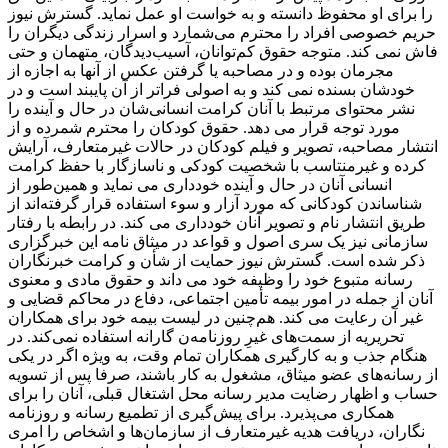
را برای او محفوظ دانسته و به خواست او عمل نماید. گسترش نیوز
حریم خصوصی افراد را محترم می‌شمارد و اسرار زندگی دیگران را
فاش نمی کند. متوجه حقوق کم‌توانان، آسیب‌دیدگان، متهمان و حتی
مجرمان بوده و در مصاحبه یا گرفتن عکس از آنها به اجازه از
خودشان بسنده نمی کند و به اصولی فراتر از آن پایبند است و در
نشر محتوای مرتبط با آنان کرامت انسانی‌شان در حال و آینده را
مورد توجه قرار می دهد. حقوق کودکان را محترم شمرده و از
انتشار مصاحبه، تصویر و فیلم کودکان در حالات غیرمتعارف، آرایش
کرده و غیرمنتاسب با شخصیت کودکی و ناسازگار با حفظ کرامت
انسانی آنان در حال و آینده خودداری می نماید و همین‌طور از
شناساندن کودکانی که مورد آزار و سوء استفاده قرار گرفته‌اند از
طریق انتشار نام و تصویر آنان خودداری می کند. در رابطه با رفتار
سازمانی نیز یک سری اصول و قواعد در میثاق نامه این خبرگزاری
ذکر شده است. گسترش نیوز حمایت از شأن و کرامت خبرنگاران
رسانه متبوع خود را وظیفه خود می داند و حقوق مادی و معنوی
آنان از جمله در امور بیمه تأمین اجتماعی، دفاع در محاکم قضایی و
غیر آن رعایت می کند. هم‌چنین در لیست بیمه خود برای همکاران
تحریریه از سمت‌های غیرِ روزنامه‌ن گارانه استفاده نمی‌کند. در
هنگام جذب و به کارگیری همکاران تمام وقت، به ‌ویژه اگر در یکی
از رسانه‌های عضو میثاق، مشغول به کار باشند، صرفا پس از تسویه‌
حساب و اظهار رضایت مدیر رسانه محل اشتغال قبلی، آنان را برای
همکاری می‌پذیرد. برای پیش‌گیری از تطمیع رسانه و روزنامه
‌نگاران، دریافت هدیه غیرمتعارف از سازمان‌ها و اشخاص را امری