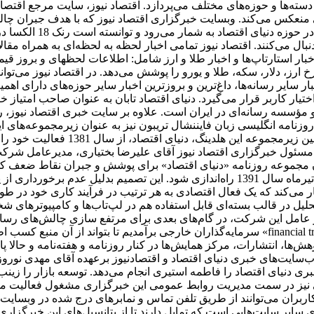
سته‌ها و حوزه‌های مختلف می‌پردازد. اقتصاد نیوز، سایت مرجع اقتصاد
منعکس می‌کند. وبسایت خبرگزاری اقتصاد نیوز که با هدف جبران چالش‌ه
عرضه ظهور شده است، یک
نبال می‌کنند. اقتصاد نیوز تمامی اخبار لحظه به لحظه‌ای به همراه مق
، اخبار استارتاپ‌ها و اخبار طلا و ارز شامل: اطلاعات لحظهای و برو
 ارز، دلار، سکه، طلا و یورو را پوشش می‌دهد. در اقتصاد نیوز می‌تو
ر سایر رسانه‌ها، داغ‌ترین و بروزترین اخبار سایر حوزه‌های دارای اه
اختیار کاربر قرار می‌گیرد. دنیای اقتصاد تابان به عنوان صاحب امتیاز خ
مؤسسه رسانه‌ای در ایران است. علاوه بر سایت خبری اقتصاد نیوز، روزن
نامه انگلیسی ‌زبان فایننشال تریبون نیز به عنوان زیرمجموعه‌های ا
دارای مرکز پژوهش‌ها، انتشارات و مرک
مسئول خبرگزاری اقتصاد نیوز آقای علیرضا بختیاری، مدیرعامل شرکت 
سیدن مجموعه روزنامه «دنیای اقتصاد» برای پوشش و جبران نقاط ضعف 
توسعه فعالیت خود، تصمیم گرفته شد تا هفته نامه تجارت فردا در تیرماه سال 1391 راه‌ان
می‌کند که یک فعال اقتصادی به هر ترتیب در فرآیند کاری خود در طول ر
حلیل در قالب بسته‌ای قابل استفاده هم در لپ‌تاب‌ها و کامپیوترهای 
عامل این شرکت، در گام‌های بعدی برای مرتفع سازی چالش‌های رسانه د
سرمایه‌گذاران خارجی برآمدیم تا بتواند از آن منبع کسب اطلاعات کند. بدین ترتیب، یکی از اجزای
وهش‌ها، انتشارات، مرکز همایش‌ها در کنار روزنامه و هفته‌نامه و حالا
سایت‌های خبری دنیای اقتصاد و اقتصادنیوز برعهده آقای مهدی نور
ی دنیای اقتصاد را فاطمه استیری انجام می‌دهد. توسعه بازار را زین
اقی نیز در سمت مدیریت روابط عمومی این خبرگزاری مشغول فعالیت م
اربران می‌توانند از طریق تلفن تماس و نمابرهای درج شده در وبسایت 
رای سایر سایت‌هایی است که تمایل دارند تا از پتانسیل‌های این خبرگزا