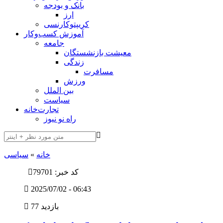
بانک و بودجه
ارز
کریپتوکارنسی
آموزش کسب‌وکار
جامعه
معیشت بازنشستگان
زندگی
مسافرت
ورزش
بین الملل
سیاست
تجارت‌خانه
راه نو نیوز
خانه
»
سیاسی
کد خبر: 79701
2025/07/02 - 06:43
77 بازدید