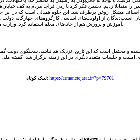
ت. با توجه به قائل‌بودن به رسیدن به محضر خدا با شهادت، در ای
ن را متقابلا زدیم. دشمن فکر کرد با زدن فراجا مردم به کف خیابان‌ها
 اصناف مشکل روغن برطرف شد. این جلوه همدلی است که در این جنگ ا
آسیب‌دیدگان از اولویت‌های اساسی کارگروه‌های چهارگانه دولت و
آموزش و پرورش هم از خانه‌های معلم استفاده کرد. وزارت میراث فرهنگی نیز هتل لاله را در اختیار شهروندان آسیب‌دیده قرار داد.
نشده و محتمل است که این تاریخ، نزدیک هم نباشد. سخنگوی دولت گفت
سه در شورای امنیت و جلسات متعدد دیگری در این زمینه برگزار شد. کمی
https://armanetejarat.ir/?p=79701
لینک کوتاه:
ره ۷۴۳۳۴ از وزارت فرهنگ و ارشاد اسلامی است.