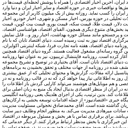
 ایران، آخرین اخبار اقتصادی را همراه با پوشش لحظه‌ای قیمت‌ها در
ا و نواقصات خبری در حوزه اقتصاد و سایر اخبار ایران و دنیا وارد
ی از پربازدید ترین وبسایت‌های خبری در حوزه دنیای اقتصاد به شمار می‌رود و توانسته است رنک 18 الکسا در ایران را کسب نماید. روزانه بیش از یک میلیون کاربر از این مجموعه
الات تحلیلی در حوزه بورس، اخبار مسکن و شهری، اخبار خودرو، اخبار
ز قیمت دلار، قیمت طلا، قیمت سکه، قیمت یورو، قیمت بیت کوین، قیمت
انید بخش‌های متنوع دیگری همچون، الفبای اقتصاد، هواشناسی اقتصاد،
میت و پرجستجو مانند مسائل حوزه بهداشت، اخبار روز و... قابل نمایش
برگزاری اقتصاد نیوز به ثبت رسیده است. دنیای اقتصاد تابان که با نام
امه دنیای اقتصاد، هفته ‌نامه تجارت فردا، شبکه اینترنتی اکوایران،
ین گروه رسانه‌ای مشغول فعالیت هستند. گروه دنیای اقتصاد همچنین
ز همایش‌ها نیز می‌باشد. اولین زیرمجموعه این هلدینگ، دنیای اقتصاد، از سال 1381 فعالیت خود را آغاز کرده است. روزنامه فایننشال تریبیون، نیز به عنوان تنها روزنامه
دنیای اقتصاد تابان است. آقای بختیاری در توضیح و تشریح مجموعه
کشف شده در روزنامه از جهات مختلف و تحقق بخشیدن به برنامه‌های
دازی شود. این تصمیم بدلیل عدم برخورداری از پتانسیل ارائه مقالات، گزارش‌ها و محتوای تحلیلی که از عمق بیشتری
وز به اطلاعاتی نیاز پیدا خواهد کرد که نه در قالب روزنامه و نه در
شخصی و هم موبایل‌های هوشمند می‌تواند کارایی گردش باز اطلاعات را
ر ایران از منظر اقتصادی بدنبال ایجاد یک منبع به زبان اصلی برای
 هلدینگ یعنی روزنامه انگلیسی «financial tribion» را به فعالان اقتصادی و بنگاه‌ها عرضه شد. فعالیت‌های توسعه
 پایگاه خبری «اقتصادنیوز» از جمله اقدامات توسعه بخشی به ارکان‌های
وزیان گذاشته شده است. آقای محمدصادق نخجوانی مسئولیت مدیریت
ب سادات میرهادی مدیریت می‌کند. به منظور انجام وظایف دبیر سایت
ی‌باشد. برای برقراری تماس با هر بخش و مسئول مربوطه در اقتصاد
این خبرگزاری با بخش مدنظر ارتباط برقرار کنند. از دیگر خدماتی که
ری پربازدید برای بهبود وضعیت سایت خود بهره ببرند. در صفحه تماس با