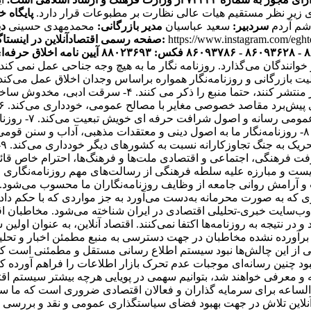
ی زیر نظر مستقیم هیات عالی نظارت بر مطبوعات قرار دارد.
پایگاه خ
اشم آردم
سردبیر:
سعید عباسیان
مدیر بازرگانی:
محمدمهدی حسینی
دب
https://www.instagram.com/egh
صفحه رسمی اقتصادآنلاین در اینستاگرام:
آیین نامه اخلاق حرفه‌ای
ر خوانندگان می‌گذارد. روزنامه نگار ما به هیچ وجه جناحی عمل نم
یک فعالیت بازرگانی و روزنامه‌نگار همواره براساس وجدان اخلاق عمل می‌ک
هستند. ۳- روزنامه‌نگاران اقتصاد آنلاین اگر اخباری را از 
انتشار مطالب یا 
و مصالح همگانی از اصول شرافت حرفه‌ای خویشتن تبعیت می‌کند. ۸- روزنامه‌نگار ما به اصول دینی و
ت
باری که به صورت محرمانه به‌دست می‌آورد به جز مواردی که با حکم 
ه عنوان پر بازدیدترین وب‌سایت خبری-تحلیلی اقتصادی در ایران شناخته می‌شود.
ز برآورده نشده مخاطبان در جهت دسترسی به منبع مطمئن اخبار و تحل
کی از این چالش‌ها نبود سیستم اطلاع رسانی مستقل و مطمئنی است که 
 نبود چنین رسانه‌ای موجبات عدم تحرک بازار اطلاعات را فراهم آورده 
 معرفی خواهند شد، بتوانیم سهمی در پویایی هرچه بیشتر سیستم اقتص
‌الساعه برای سرمایه گذاران و فعالان اقتصادی ضروری است که ما س
 آنلاین تلاش در جهت بهبود فضای سیاستگذاری عمومی و نقد و بررسی ا