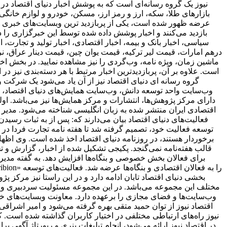
نیوز یک گروه رسانه‌ای است که به پوشش اخبار دنیای اقتصاد در د
بازارهای طلا، سکه، ارز و رمز ارز، مسکن، خودرو و لوازم خانگی 
بازدید می‌کنند و اخبار پوشش داده شده توسط این خبرگزاری را د
سیاسی، اخبار بانک و بیمه، اخبار اقتصادی، اخبار تولید و تجارت
درهم امارات، قیمت لیر ترکیه، قیمت یوان چین، قیمت دینار عراق، نرخ
ماشین زمان، ویژه نامه، وب‌گردی را نیز مشاهده نمایید. در بخش اخبا
است. علاوه بر آن، پربازدیدترین اخبار مرتبط با هر دسته‌بندی نیز در 
گروه رسانه ای دنیای اقتصاد نیز از آن یاد می‌شود یک شرکت و 
وب‌سایت واحد توسعه دانش، وب‌سایت همایش‌های دنیای اقتصاد، روز
اقتصادی ایران منتشر شده به زبان انگلیسی شناخته می‌شود. مدیر 
فعالیت‌های دنیای اقتصاد بیان می‌دارند که: پس از به ثبات ر
برخوردار هستند، در روزنامه دنیای اقتصاد اخذ شده است. وی اظهار 
قالب هفته‌نامه نمی‌گنجد. پکیجی تشکیل شده از اخبار، گزارش و ت
برای فعالان بخش خصوصی و بنگاه‌ها افزایش دهد. به گفته مدیر 
بخشی دنیای اقتصاد تابان ادامه دارد و در این راستا نیز مرکز پژ
مختلف این مجموعه می‌باشد. در این مجموعه مسئولیت سردبیری وب‌
وب‌سایت‌ها و فضای مجازی را برعهده دارد. معاونت وبسایت‌های خبر
اقتصاد نیوز از توان حمید متقی بهره گرفته می‌شود و امیر اشر
نیوز راه‌های ارتباطی مختلفی در اختیار کاربران گذاشته شده است. ک
در اقتصاد نیوز ارائه می‌شود، انجام تبلیغات بنری و رپورتاژ آگهی ب