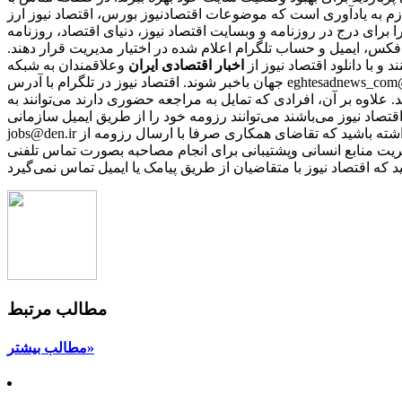
ازم به یادآوری است که موضوعات اقتصادنیوز بورس، اقتصاد نیوز ارز
را برای درج در روزنامه و وبسایت اقتصاد نیوز، دنیای اقتصاد، روزنامه
 فکس، ایمیل و حساب تلگرام اعلام شده در اختیار مدیریت قرار دهند.
نند و با دانلود اقتصاد نیوز از
اخبار اقتصادی ایران
و
جهان باخبر شوند. اقتصاد نیوز در تلگرام با آدرس eghtesadnews_com@ در اینستاگرام با آیدی eghtesadnews_com@ در توییتر با آدرس eghtesadnews@ و در فیس‌بوک با نشانی eghtesadnews فعالیت می‌کند.
د. علاوه بر آن، افرادی که تمایل به مراجعه حضوری دارند می‌توانند به
نی که مایل به همکاری با رسانه‌ اقتصاد نیوز می‌باشند می‌توانند رزومه خود را از طریق ایمیل سازمانی
jobs@den.ir تکمیل و ارسال نمایند. پس از بررسی رزومه‌ها، از افرادی که دارای شرایط مورد نیاز باشند، برای مصاحبه دعوت بعمل می‌آید. باید توجه داشته باشید که تقاضای همکاری صرفا با ارسال رزومه از
ریت منابع انسانی وپشتیبانی برای انجام مصاحبه بصورت تماس تلفنی
مطالب مرتبط
مطالب بیشتر»