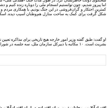
سخنگوی دولت خاطرنشان کرد: در طول مدت جنگ «همدلی ملی» شکل گرف
اما پیروز شدیم، چون توانستیم انسجام ملی را دوباره زنده کنیم و دشم
کمترین احتکار و گران‌فروشی در این جنگ بودیم. با همکاری مردم و
شکل گرفت برای کمک به ساخت منازل هم‌وطنان آسیب دیده. اسکان 
او گفت: طبق گفته وزیر امور خارجه هیچ تاریخی برای مذاکره تعیین 
بشریت است. ۱۰ مکاتبه با دبیرکل سازمان ملل، سه جل
اقتصاد آنلاین پرمخاطب ترین رسانه اقتصادی در ایران
اقتصاد آنلاین دارای مجوز به شما