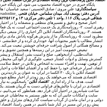
پایگاه خبری در حوزه اقتصاد محسوب می شود. این پایگاه خبر
سیاستگذاری:
علی مروی / صادق الحسینی / سعید عباسیان / ه
آدرس دفتر: یوسف آباد. میدان سلماس. خیابان فتحی
tesadonline_
شقاقی غربی. پلاک ۱۱۶. واحد ۱
تلفن دفتر مرکزی: ۱۳ و ۸۸۲۲۵۶۱۲ - ۸۶۰۹۳۶۲۸ - ۸۶۰۹۳۷۸۶ فکس: ۸۸۰۲۳۶۹۳
اخبار صحیح و دقیق و تفسیرهای منطقی و منصفانه را در اختیا
رهبری است. ۲- روزنامه‌نگاری یک خدمت اجتماعی است، نه 
انتقاد، اسرار حرفه‌ای خود را حفظ کند و از افشای اطلاعات و اخ
اقتصاد آنلاین با رنک ۳۰ الکسا در ایران، ب
است. هدف ما از راه اندازی "
اقتصاد آنلاین
" پاسخگویی به نیا
اقتصادی در ایران با چالش‌های فراوانی دست به گریبان هستند. ی
ساعت شبانه‌روز در اختیار آنان قرار دهد. همانطور که می‌دانیم،
سایت و امکانات جانبی آن که به طور مستمر به مخاطبان عرضه و
دولتی و در امان ماندن از گرداب سیاست گذاری‌های متزلزل و خلق
پیش رو در این مسیر در کنار شما باشیم. در همین راستا، اقتصاد