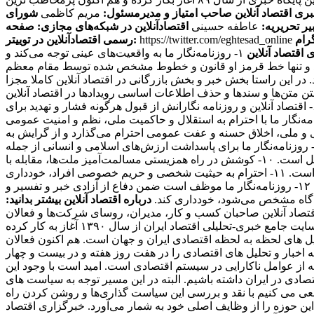
بری اقتصاد آنلاین
صاحب امتیاز و مدیرمسئول:
مریم کاظمی
شورای
یر تحریریه:
عاطفه حسینی
اقتصادآنلاین در شبکه‌های مجازی:
صفحه
https://twitter.com/eghtesad_online
رسمی اقتصادآنلاین در توییتر:
 اقتصاد آنلاین
۱- روزنامه‌نگار ما به واقعیت‌های عینی توجه می‌کند و
ی کند و تنها خط قرمز او قانون و خطوط مشخص شده توسط مقام معظم
ند. در این راستا بخش خبر و بخش بازرگانی در اقتصاد آنلاین کاملا مجزا
منبعی دیگر منتشر کنند، حتما منبع را ذکر می کنند. ۴- سرقت ادبی، مخدوش ساختن متن‌ها و سندها و حذف اطلاعات اساسی رویدادها در اقتصاد آنلاین
مطرود است. ۵- روزنامه‌نگار ما از پذیرش هرگونه پاداش مادی برای پیش‌برد مقاصد خصوصی مغایر با مصالح عمومی، خودداری می‌کند. ۶- اقتصاد آنلاین و روزنامه نگارانش از قبول هرگونه فشار و تهدید برای
تغییر محتویات آنها، خودداری کرده و از خط‌مشی عمومی رسانه و اصول شرافت حرفه ای خویش تبعیت می‌کند. ۷- روزنامه‌نگار ما با احترام به استقلال و حاکمیت ملی، نظم و امنیت عمومی
 معتقدات مذهبی، آداب و سنن قومی و ملی، اخلاق حسنه و عفت عمومی احترام می‌گذارد و از گرایش به
بعیض خصومت آمیز در این زمینه‌ها و همچنین تشویق و تحریک به جنگ تجاوزکارانه نسبت به کشورهای دیگر خودداری می‌کند. ۹- روزنامه‌نگار ما برای پاسداشت ارزش‌های اسلامی و انسانی از جمله
عدالت‌طلبی، آزادیخواهی، صلح و امنیت بشر، استقلال و پیشرفت فرهنگی، اجتماعی و اقتصادی ملت‌ها و فرهنگ‌ها، احترام خاص قائل است. ۱۰- کوشش در راه همزیستی مسالمت‌آمیز ملت‌ها، مقابله با
گسترش وسایل و ادوات کشتار جمعی، جلوگیری از آلودگی محیط‌زیست و مبارزه علیه سلطه فرهنگی از رسالت‌های مهم روزنامه‌نگاری است. ۱۱- احترام به حیثیت شخصی و حریم خصوصی افراد، خودداری
از توهین، تهمت و افتراء نسبت به اشخاص و تلاش در حفظ سلامت و آرامش روانی جامعه از وظایف روزنامه‌نگاران ما محسوب می‌شود. ۱۲- روزنامه‌نگار ما موظف است ضمن دفاع از آزادی خبر و تفسیر و
دادگاه مشخص می‌شود، خودداری کند.
درباره اقتصاد آنلاین بیشتر بدانید:
 مخاطبان اقتصاد آنلاین صاحبان کسب و کار، مدیران، روسای شرکت‌ها و فعالان
اقتصادی هستند که می‌خواهند یک روز زودتر از اخبار مطلع شوند و در نتیجه به روزنامه‌ها اکتفا نمی‌کنند. اقتصاد آنلاین، به عنوان اولین سایت جامع خبری-تحلیلی اقتصاد ایران از سال ۱۳۹۰ آغاز به کار کرده
یل های لحظه به لحظه اقتصادی ایران و جهان است. هم اکنون فعالان
اخبار و تحلیل های اقتصادی را در هفت روز هفته و در بیست و چهار
که از عوامل ناکارایی در سیستم اقتصادی است. امید است با وجود این
ادی در ایران داشته باشیم. البته در این مسیر توجه به سیاست های
عی می کنیم با نقد و بررسی این سیاست گذاری‌ها و روشن کردن راه
ین حوزه را از وظایف اصلی خود به شمار می‌آورد. خبرگزاری اقتصاد