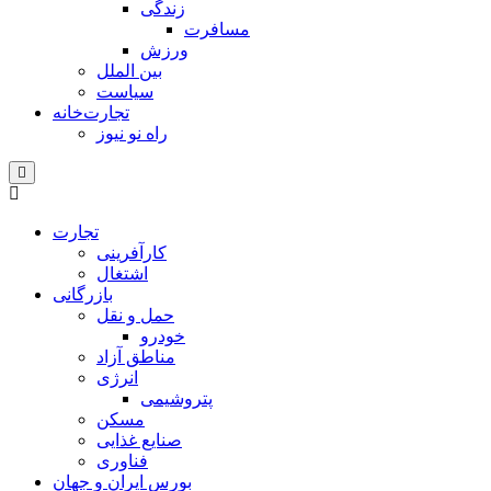
زندگی
مسافرت
ورزش
بین الملل
سیاست
تجارت‌خانه
راه نو نیوز
تجارت
کارآفرینی
اشتغال
بازرگانی
حمل و نقل
خودرو
مناطق آزاد
انرژی
پتروشیمی
مسکن
صنایع غذایی
فناوری
بورس ایران و جهان