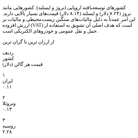
کشورهای توسعه‌یافته اروپایی (نروژ و ایسلند): کشورهایی مانند
نروژ (۷.۲۴ دلار) و ایسلند (۸.۱۴ دلار) قیمت‌های بسیار بالایی دارند.
این امر عمدتاً به دلیل مالیات‌های سنگین زیست‌محیطی و مالیات بر
ارزش افزوده (VAT) است که هدف اصلی آن تشویق به استفاده از
حمل و نقل عمومی و خودروهای الکتریکی است.
از ارزان‌ ترین تا گران‌ ترین
ردیف
کشور
قیمت هر گالن (دلار)
۱
ایران
۰.۱۱
۲
ونزوئلا
۰.۱۳
۳
روسیه
۲.۲۸