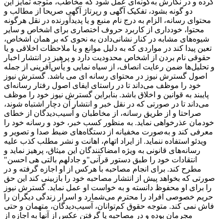
کرده و در نگارش به‌گونه‌ای عمل شود که مخاطب، متوجه تمایز این
دو گونه بشود، تفکیک آگهی و رپرتاژ آگهی صریحا از مطالب و
محتوای رسانه، الزام به درج نام منبع و یا پدیدآورنده در نقل هرگونه
محتوا، خودداری از کاربرد حروف اختصاری برای اشخاص و سایر
شیوه‌های مشابه در کنار نشانی‌دادن به نحوی که بر همان اشخاص،
تعین پیدا کند در مواردی که به دلیل موانع و یا ملاحظات اخلاقی و یا
حقوقی نام بردن از اشخاص محدودیت دارد و پرهیز در انتشار اخبار
و تحلیل‌ها ضمن رعایت انصاف، از سیاه ‌نمایی و یأس‌آفرینی از جمله
اصول گسترش نیوز در محتوای رسانه ای می باشد. گسترش نیوز
خود را موظف می‌داند تا در راستای ایفای اصول رفتار رسانه‌ای
پایبند به قوانین و اخلاق باشد. بنابراین گسترش نیوز خود را موظف
می‌داند تا در صورتی که در نقل خبر و انتشار آن دچار اشتباه شوند،
صراحتا و از طریق رسانه، از مخاطبان و آسیب‌دیدگان از خطای
خودمان عذرخواهی نماید. به منظور کسب خبر، خود و رسانه خود را
معرفی کند و به‌صورت مخفیانه از دستگاه‌های ضبط صدا و تصویر و
ویدئو استفاده ننماید. از ایراد اتهام، اهانت و نشر مطلب کذب علیه
رسانه‌های قانونی به ‌ویژه امضاکنندگان این میثاق، پرهیز نماید و
انتقادات‌ خود را طبق دستور قرآنی"و جادلهم بالتی هی احسن"
مطرح کند. برای انجام مصاحبه با هرکس از او اجازه گرفته و در
صورتی که بخواهد پیش از انتشار مصاحبه خود را بازبینی کند این حق
را برای او محفوظ دانسته و به خواست او عمل نماید. گسترش نیوز
حریم خصوصی افراد را محترم می‌شمارد و اسرار زندگی دیگران را
فاش نمی کند. متوجه حقوق کم‌توانان، آسیب‌دیدگان، متهمان و حتی
مجرمان بوده و در مصاحبه یا گرفتن عکس از آنها به اجازه از