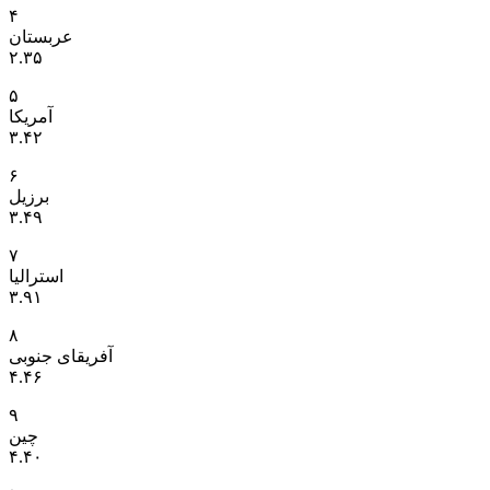
۴
عربستان
۲.۳۵
۵
آمریکا
۳.۴۲
۶
برزیل
۳.۴۹
۷
استرالیا
۳.۹۱
۸
آفریقای جنوبی
۴.۴۶
۹
چین
۴.۴۰