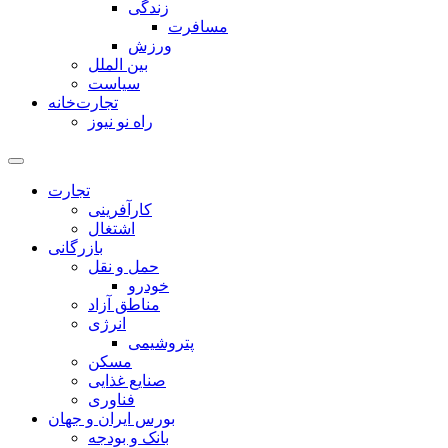
زندگی
مسافرت
ورزش
بین الملل
سیاست
تجارت‌خانه
راه نو نیوز
تجارت
کارآفرینی
اشتغال
بازرگانی
حمل و نقل
خودرو
مناطق آزاد
انرژی
پتروشیمی
مسکن
صنایع غذایی
فناوری
بورس ایران و جهان
بانک و بودجه