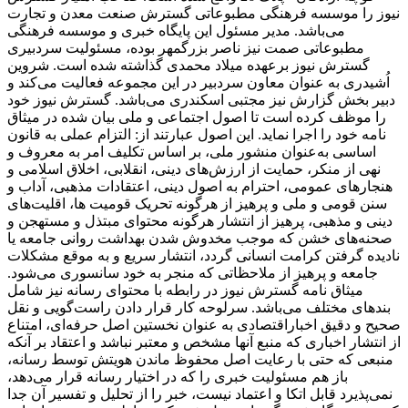
نیوز را موسسه فرهنگی مطبوعاتی گسترش صنعت معدن و تجارت
می‌باشد. مدیر مسئول این پایگاه خبری و موسسه فرهنگی
مطبوعاتی صمت نیز ناصر بزرگمهر بوده، مسئولیت سردبیری
گسترش نیوز برعهده میلاد محمدی گذاشته شده است. شروین
اُشیدری به عنوان معاون سردبیر در این مجموعه فعالیت می‌کند و
دبیر بخش گزارش نیز مجتبی اسکندری می‌باشد. گسترش نیوز خود
را موظف کرده است تا اصول اجتماعی و ملی بیان شده در میثاق
نامه خود را اجرا نماید. این اصول عبارتند از: التزام عملی به قانون
اساسی به‌عنوان منشور ملی، بر اساس تکلیف امر به‌ معروف و
نهی از منکر، حمایت از ارزش‌های دینی، انقلابی، اخلاق اسلامی و
هنجارهای عمومی، احترام به اصول دینی، اعتقادات مذهبی، آداب و
سنن قومی و ملی و ‌پرهیز از هرگونه تحریک قومیت ‌ها، اقلیت‌های
دینی و مذهبی، پرهیز از انتشار هرگونه محتوای مبتذل و مستهجن و
صحنه‌های خشن که موجب مخدوش شدن بهداشت روانی جامعه یا
نادیده گرفتن کرامت انسانی گردد، انتشار سریع و به‌ موقع مشکلات
جامعه و پرهیز از ملاحظاتی که منجر به خود سانسوری می‌شود.
میثاق نامه گسترش نیوز در رابطه با محتوای رسانه نیز شامل
بندهای مختلف می‌باشد. سرلوحه کار قرار دادن راست‌گویی و نقل
صحیح و دقیق اخباراقتصادی به ‌عنوان نخستین اصل حرفه‌ای، امتناع
از انتشار اخباری که منبع آنها مشخص و معتبر نباشد و اعتقاد بر آنکه
منبعی که حتی با رعایت اصل محفوظ ماندن هویتش توسط رسانه،
باز هم مسئولیت خبری را که در اختیار رسانه قرار می‌دهد،
نمی‌پذیرد قابل اتکا و اعتماد نیست، خبر را از تحلیل و تفسیر آن جدا