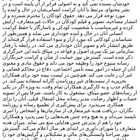
خودشان بسنده نمی کند و به اصولی فراتر از آن پایبند است و در
نشر محتوای مرتبط با آنان کرامت انسانی‌شان در حال و آینده را
مورد توجه قرار می دهد. حقوق کودکان را محترم شمرده و از
انتشار مصاحبه، تصویر و فیلم کودکان در حالات غیرمتعارف، آرایش
کرده و غیرمنتاسب با شخصیت کودکی و ناسازگار با حفظ کرامت
انسانی آنان در حال و آینده خودداری می نماید و همین‌طور از
شناساندن کودکانی که مورد آزار و سوء استفاده قرار گرفته‌اند از
طریق انتشار نام و تصویر آنان خودداری می کند. در رابطه با رفتار
سازمانی نیز یک سری اصول و قواعد در میثاق نامه این خبرگزاری
ذکر شده است. گسترش نیوز حمایت از شأن و کرامت خبرنگاران
رسانه متبوع خود را وظیفه خود می داند و حقوق مادی و معنوی
آنان از جمله در امور بیمه تأمین اجتماعی، دفاع در محاکم قضایی و
غیر آن رعایت می کند. هم‌چنین در لیست بیمه خود برای همکاران
تحریریه از سمت‌های غیرِ روزنامه‌ن گارانه استفاده نمی‌کند. در
هنگام جذب و به کارگیری همکاران تمام وقت، به ‌ویژه اگر در یکی
از رسانه‌های عضو میثاق، مشغول به کار باشند، صرفا پس از تسویه‌
حساب و اظهار رضایت مدیر رسانه محل اشتغال قبلی، آنان را برای
همکاری می‌پذیرد. برای پیش‌گیری از تطمیع رسانه و روزنامه
‌نگاران، دریافت هدیه غیرمتعارف از سازمان‌ها و اشخاص را امری
ناپسند می‌داند و به ‌هیچ ‌وجه چنین هدیه‌هایی را نمی پذیرد و همکاران
خود را هم از پذیرش چنین هدایایی منع می نماید. میزان هدیه
متعارف را شورای داوری در ابتدای هر سال اعلام می‌کند. گسترش
نیوز صراحتا وابستگی‌های مالی و تشکیلاتی و گرایش‌های خود را