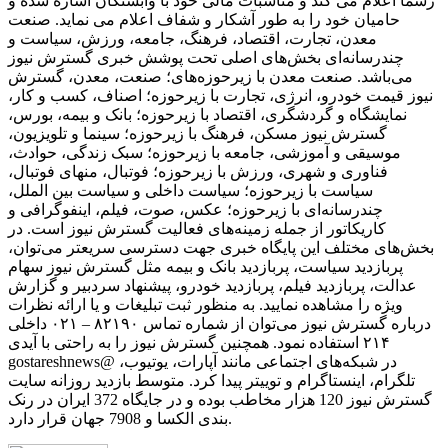
رسما اعلام می کند و مناسبات مالی خود با وابستگان اشاره شده و
حامیان خود را به ‌طور آشکار و شفاف اعلام می نماید. صنعت
معدن، تجارت، اقتصاد، فرهنگ، جامعه، ورزش، سیاست و
چندرسانه‌ای بخش‌های اصلی تحت پوشش خبری گسترش نیوز
می‌باشد. صنعت معدن با زیرحوزه‌های؛ صنعت، معدن، گسترش
نیوز قیمت خودرو، انرژی، تجارت با زیرحوزه؛ اصناف، کسب و کار،
نمایشگاه و گردشگری، اقتصاد با زیرحوزه؛ بانک و بیمه، بورس،
گسترش نیوز مسکن، فرهنگ با زیرحوزه؛ سینما و تلویزیون،
موسیقی و آموزشی، جامعه با زیرحوزه؛ سبک زندگی، حوادث،
فناوری و شهری، ورزش با زیرحوزه؛ فوتبال، منهای فوتبال،
سیاست با زیرحوزه؛ سیاست داخلی و سیاست بین الملل،
چندرسانه‌ای با زیرحوزه؛ عکس، صوت، فیلم، اینفوگرافی و
کاریکاتور از جمله زمینه‌های فعالیت گسترش نیوز است. در
بخش‌های مختلف این پایگاه خبری جهت دسترسی سریعتر می‌توان،
پربازدید سیاست، پربازدید بانک و بیمه مثل گسترش نیوز سهام
عدالت، پربازدید فیلم، پربازدید خودرو، پیشنهاد سردبیر و گزارش
ویژه را مشاهده نمایید. به منظور ثبت تبلیغات و یا ارائه نظرات
درباره گسترش نیوز می‌توان از شماره تماس ۸۲۱۹۰ – ۰۲۱ داخلی
۲۱۴ استفاده نمود. همچنین گسترش نیوز را به راحتی با آیدی
gostareshnews@ در شبکه‌های اجتماعی مانند آپارات، یوتیوب،
تلگرام، اینستاگرام و توییتر پیدا کرد. متوسط بازدید روزانه سایت
گسترش نیوز 120 هزار مخاطب بوده و در جایگاه 372 ایران در رنک
بندی الکسا و 7908 جهان قرار دارد.