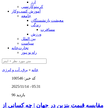
ارز
کریپتوکارنسی
آموزش کسب‌وکار
جامعه
معیشت بازنشستگان
زندگی
مسافرت
ورزش
بین الملل
سیاست
تجارت‌خانه
راه نو نیوز
خانه
»
برق، آب و انرژی
کد خبر: 100546
2025/11/14 - 05:31
96 بازدید
مقایسه قیمت بنزین در جهان | چه کسانی از