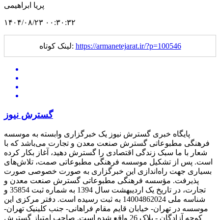
پریا ابراهیمی
۱۴۰۴/۰۸/۲۳ ۰۰:۳۰:۳۲
https://armanetejarat.ir/?p=100546
لینک کوتاه:
گسترش نیوز
پایگاه خبری گسترش نیوز یک خبرگزاری وابسته به موسسه
فرهنگی مطبوعاتی گسترش صنعت معدن و تجارت می‌باشد که با
شعار با ما سبک زندگی اقتصادی را گسترش دهید، آغاز بکار کرده
است. پس از تشکیل موسسه فرهنگی مطبوعاتی صمت، تلاش‌های
بسیاری جهت راه‌اندازی این خبرگزاری به صورت خصوصی صورت
پذیرفت. مؤسسه فرهنگی مطبوعاتی گسترش صنعت معدن و
تجارت، در تاریخ یک اردیبهشت سال 1394 به شماره ثبت 35854 و
شناسه ملی 14004862024 به ثبت رسیده است. دفتر مرکزی این
موسسه در تهران- خیابان قایم مقام فراهانی- جنب کلینیک تهران-
کوچه آزادگان - پلاک 26 واقع شده است. صاحب امتیاز گسترش