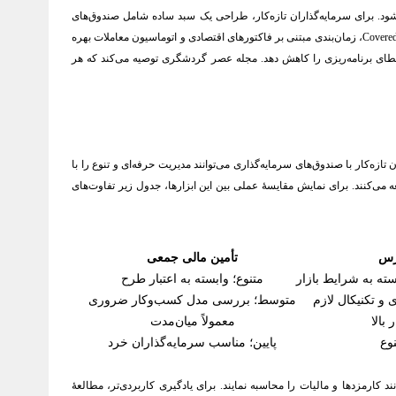
ود. برای سرمایه‌گذاران تازه‌کار، طراحی یک سبد ساده شامل صندوق‌های
سرمایه‌گذاری یا ETF با هزینهٔ مدیریت پایین بهترین نقطهٔ شروع است تا یادگیری در محیطی کم‌خطر انجام شود. حرفه‌ای‌ها از استراتژی‌های پیشرفته‌تری مانند Covered Call، زمان‌بندی مبتنی بر فاکتورهای اقتصادی و اتوماسیون معاملات بهره
گیری شاخص‌های کمی می‌تواند خطای برنامه‌ریزی را کاهش دهد. مجله عصر گردشگری توصیه می‌کند که هر
ه‌کار با صندوق‌های سرمایه‌گذاری می‌توانند مدیریت حرفه‌ای و تنوع را با
 می‌کنند. برای نمایش مقایسهٔ عملی بین این ابزارها، جدول زیر تفاوت‌های
رس
تأمین مالی جمعی
سته به شرایط بازار
متنوع؛ وابسته به اعتبار طرح
ی و تکنیکال لازم
متوسط؛ بررسی مدل کسب‌وکار ضروری
 بالا
معمولاً میان‌مدت
وع
پایین؛ مناسب سرمایه‌گذاران خرد
کارمزدها و مالیات را محاسبه نمایند. برای یادگیری کاربردی‌تر، مطالعهٔ