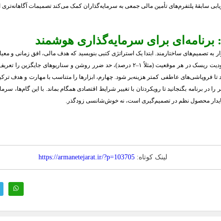
 سابقهٔ پلتفرم‌های تأمین مالی جمعی به سرمایه‌گذاران کمک می‌کند تصمیمات آگاهانه‌تری ات
: برنامه‌ای برای سرمایه‌گذاری هوشمند
 به تصمیم‌های ساختارمند. ابتدا یک استراتژی کتبی بنویسید که هدف مالی، افق زمانی و معیا
و حرفه‌ای می‌سازد. دوم، مدیریت ریسک را به قانون تبدیل کنید: محدودیت ریسک در هر موقعیت (مثلا
ا فروپاشی‌های عاطفی کمتر هزینه‌بر شود. چهارم، ابزارها را متناسب با مهارت و هدف ترکی
را در برنامه بگنجانید تا رویکردتان با تغییر شرایط اقتصادی همگام بماند. با این گام‌ها، سر
 پایدار محصول نظم در تصمیم‌گیری است، نه خوش‌شانسی زودگذر.
لینک کوتاه:
https://armanetejarat.ir/?p=103705