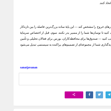
خاذ کنند.
رهای خروج را مشخص کند — این پایهٔ ساده بزرگ‌ترین فاصله را بین تازه‌کار
ً ۱–۲ درصد)، حد ضرر روشن و سناریوهای جایگزین را تعریف کنید تا نوسان‌ها شما را از مسیر بدر نکنند. سوم، قبل از اختصاص سرمایهٔ
ب کنید — صندوق‌ها برای محافظه‌کاران، بورس برای فعالان تحلیلی و تأمین
مایه‌گذاری شما از مجموعه‌ای از تصمیم‌های پراکنده به سیستمی تبدیل می‌شود
sanatjavanan