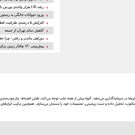
رشد 130 هزار واحدی بورس با ورود 6 همت پول حقیقی/ صف خرید 700 نماد
ورود حیوانات خانگی به رستور
افزایش ۵ درصدی ظرفیت قطارهای اربعین
کاهش دمای تهران از جمعه
دوراهی ماندن و رفتن / چرا حق
پیش‌بینی ۱۳۰ هکتار زمین برای زیرساخت‌های خدماتی راه‌آهن چابهار – زاهدان
رفه‌ای‌ها در سرمایه‌گذاری می‌دهد. آنچه بیش از همه جلب توجه می‌کند، نقش انضباط، چارچوب‌مند
ی مکتوب، تحلیل داده و تست پیشینی، تصمیمات خود را مستدل می‌سازند. همچنین ترکیب ابزارهای تحل