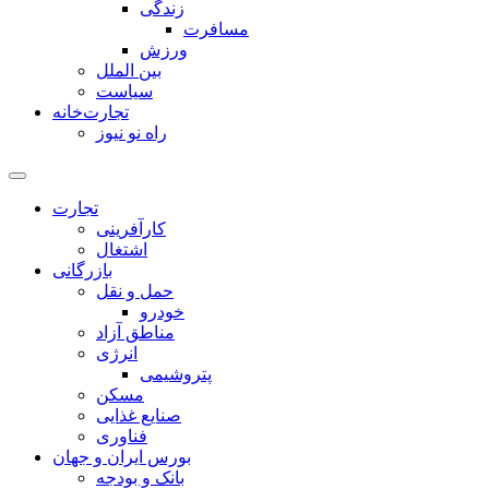
زندگی
مسافرت
ورزش
بین الملل
سیاست
تجارت‌خانه
راه نو نیوز
تجارت
کارآفرینی
اشتغال
بازرگانی
حمل و نقل
خودرو
مناطق آزاد
انرژی
پتروشیمی
مسکن
صنایع غذایی
فناوری
بورس ایران و جهان
بانک و بودجه