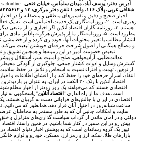
آدرس دفتر: یوسف آباد. میدان سلماس. خیابان فتحی
tesadonline_
شقاقی غربی. پلاک ۱۱۶. واحد ۱
تلفن دفتر مرکزی: ۱۳ و ۸۸۲۲۵۶۱۲ - ۸۶۰۹۳۶۲۸ - ۸۶۰۹۳۷۸۶ فکس: ۸۸۰۲۳۶۹۳
اخبار صحیح و دقیق و تفسیرهای منطقی و منصفانه را در اختیا
رهبری است. ۲- روزنامه‌نگاری یک خدمت اجتماعی است، نه 
انتقاد، اسرار حرفه‌ای خود را حفظ کند و از افشای اطلاعات و اخ
اقتصاد آنلاین با رنک ۳۰ الکسا در ایران، ب
است. هدف ما از راه اندازی "
اقتصاد آنلاین
" پاسخگویی به نیا
اقتصادی در ایران با چالش‌های فراوانی دست به گریبان هستند. ی
ساعت شبانه‌روز در اختیار آنان قرار دهد. همانطور که می‌دانیم،
سایت و امکانات جانبی آن که به طور مستمر به مخاطبان عرضه و
دولتی و در امان ماندن از گرداب سیاست گذاری‌های متزلزل و خلق
پیش رو در این مسیر در کنار شما باشیم. در همین راستا، اقتصاد
نیوز یک گروه رسانه‌ای است که به پوشش اخبار دنیای اقتصاد در د
بازارهای طلا، سکه، ارز و رمز ارز، مسکن، خودرو و لوازم خانگی 