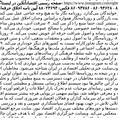
https://www.instagram.com/egh
صفحه رسمی اقتصادآنلاین در اینستاگرام:
آیین نامه اخلاق حرفه‌ای
ر خوانندگان می‌گذارد. روزنامه نگار ما به هیچ وجه جناحی عمل نم
یک فعالیت بازرگانی و روزنامه‌نگار همواره براساس وجدان اخلاق عمل می‌ک
هستند. ۳- روزنامه‌نگاران اقتصاد آنلاین اگر اخباری را از 
انتشار مطالب یا 
و مصالح همگانی از اصول شرافت حرفه‌ای خویشتن تبعیت می‌کند. ۸- روزنامه‌نگار ما به اصول دینی و
ت
باری که به صورت محرمانه به‌دست می‌آورد به جز مواردی که با حکم 
ه عنوان پر بازدیدترین وب‌سایت خبری-تحلیلی اقتصادی در ایران شناخته می‌شود.
ز برآورده نشده مخاطبان در جهت دسترسی به منبع مطمئن اخبار و تحل
کی از این چالش‌ها نبود سیستم اطلاع رسانی مستقل و مطمئنی است که 
 نبود چنین رسانه‌ای موجبات عدم تحرک بازار اطلاعات را فراهم آورده 
 معرفی خواهند شد، بتوانیم سهمی در پویایی هرچه بیشتر سیستم اقتص
‌الساعه برای سرمایه گذاران و فعالان اقتصادی ضروری است که ما س
 آنلاین تلاش در جهت بهبود فضای سیاستگذاری عمومی و نقد و بررسی ا
سته‌ها و حوزه‌های مختلف می‌پردازد. اقتصاد نیوز، سایت مرجع اقتصاد
منعکس می‌کند. وبسایت خبرگزاری اقتصاد نیوز که با هدف جبران چالش‌ه