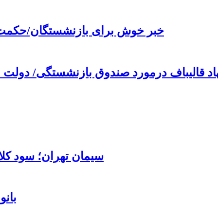
خبر خوش برای بازنشستگان/حکمت 
 قالیباف درمورد صندوق بازنشستگی/ دولت مجبور است ۹۰ درصد صندوق
سیمان تهران؛ سود کلا
بانو