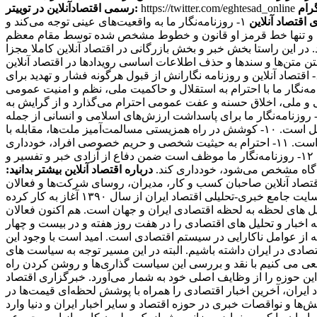
https://twitter.com/eghtesad_online
رسمی اقتصادآنلاین در توییتر:
 اقتصاد آنلاین
۱- روزنامه‌نگار ما به واقعیت‌های عینی توجه می‌کند و
ی کند و تنها خط قرمز او قانون و خطوط مشخص شده توسط مقام معظم
ند. در این راستا بخش خبر و بخش بازرگانی در اقتصاد آنلاین کاملا مجزا
منبعی دیگر منتشر کنند، حتما منبع را ذکر می کنند. ۴- سرقت ادبی، مخدوش ساختن متن‌ها و سندها و حذف اطلاعات اساسی رویدادها در اقتصاد آنلاین
مطرود است. ۵- روزنامه‌نگار ما از پذیرش هرگونه پاداش مادی برای پیش‌برد مقاصد خصوصی مغایر با مصالح عمومی، خودداری می‌کند. ۶- اقتصاد آنلاین و روزنامه نگارانش از قبول هرگونه فشار و تهدید برای
تغییر محتویات آنها، خودداری کرده و از خط‌مشی عمومی رسانه و اصول شرافت حرفه ای خویش تبعیت می‌کند. ۷- روزنامه‌نگار ما با احترام به استقلال و حاکمیت ملی، نظم و امنیت عمومی
 معتقدات مذهبی، آداب و سنن قومی و ملی، اخلاق حسنه و عفت عمومی احترام می‌گذارد و از گرایش به
بعیض خصومت آمیز در این زمینه‌ها و همچنین تشویق و تحریک به جنگ تجاوزکارانه نسبت به کشورهای دیگر خودداری می‌کند. ۹- روزنامه‌نگار ما برای پاسداشت ارزش‌های اسلامی و انسانی از جمله
عدالت‌طلبی، آزادیخواهی، صلح و امنیت بشر، استقلال و پیشرفت فرهنگی، اجتماعی و اقتصادی ملت‌ها و فرهنگ‌ها، احترام خاص قائل است. ۱۰- کوشش در راه همزیستی مسالمت‌آمیز ملت‌ها، مقابله با
گسترش وسایل و ادوات کشتار جمعی، جلوگیری از آلودگی محیط‌زیست و مبارزه علیه سلطه فرهنگی از رسالت‌های مهم روزنامه‌نگاری است. ۱۱- احترام به حیثیت شخصی و حریم خصوصی افراد، خودداری
از توهین، تهمت و افتراء نسبت به اشخاص و تلاش در حفظ سلامت و آرامش روانی جامعه از وظایف روزنامه‌نگاران ما محسوب می‌شود. ۱۲- روزنامه‌نگار ما موظف است ضمن دفاع از آزادی خبر و تفسیر و
دادگاه مشخص می‌شود، خودداری کند.
درباره اقتصاد آنلاین بیشتر بدانید:
 مخاطبان اقتصاد آنلاین صاحبان کسب و کار، مدیران، روسای شرکت‌ها و فعالان
اقتصادی هستند که می‌خواهند یک روز زودتر از اخبار مطلع شوند و در نتیجه به روزنامه‌ها اکتفا نمی‌کنند. اقتصاد آنلاین، به عنوان اولین سایت جامع خبری-تحلیلی اقتصاد ایران از سال ۱۳۹۰ آغاز به کار کرده
یل های لحظه به لحظه اقتصادی ایران و جهان است. هم اکنون فعالان
اخبار و تحلیل های اقتصادی را در هفت روز هفته و در بیست و چهار
که از عوامل ناکارایی در سیستم اقتصادی است. امید است با وجود این
ادی در ایران داشته باشیم. البته در این مسیر توجه به سیاست های
عی می کنیم با نقد و بررسی این سیاست گذاری‌ها و روشن کردن راه
ین حوزه را از وظایف اصلی خود به شمار می‌آورد. خبرگزاری اقتصاد
 ایران، آخرین اخبار اقتصادی را همراه با پوشش لحظه‌ای قیمت‌ها در
ا و نواقصات خبری در حوزه اقتصاد و سایر اخبار ایران و دنیا وارد