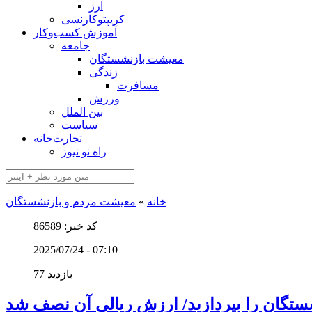
ارز
کریپتوکارنسی
آموزش کسب‌وکار
جامعه
معیشت بازنشستگان
زندگی
مسافرت
ورزش
بین الملل
سیاست
تجارت‌خانه
راه نو نیوز
خانه
»
معیشت مردم و بازنشستگان
کد خبر: 86589
2025/07/24 - 07:10
77 بازدید
ستگان را بپردازید/ ارزش ریالی آن نصف شد