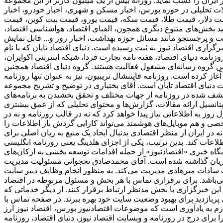
ی از پربازدید ترین وبسایت‌های خبری در حوزه دنیای اقتصاد به شمار می‌رود و توانسته است رنک 18 الکسا در ایران را کسب نماید. روزانه بیش از یک میلیون کاربر از این مجموعه
الات تحلیلی در حوزه بورس، اخبار مسکن و شهری، اخبار خودرو، اخبار
ز قیمت دلار، قیمت طلا، قیمت سکه، قیمت یورو، قیمت بیت کوین، قیمت
انید بخش‌های متنوع دیگری همچون، الفبای اقتصاد، هواشناسی اقتصاد،
میت و پرجستجو مانند مسائل حوزه بهداشت، اخبار روز و... قابل نمایش
برگزاری اقتصاد نیوز به ثبت رسیده است. دنیای اقتصاد تابان که با نام
امه دنیای اقتصاد، هفته ‌نامه تجارت فردا، شبکه اینترنتی اکوایران،
ین گروه رسانه‌ای مشغول فعالیت هستند. گروه دنیای اقتصاد همچنین
ز همایش‌ها نیز می‌باشد. اولین زیرمجموعه این هلدینگ، دنیای اقتصاد، از سال 1381 فعالیت خود را آغاز کرده است. روزنامه فایننشال تریبیون، نیز به عنوان تنها روزنامه
دنیای اقتصاد تابان است. آقای بختیاری در توضیح و تشریح مجموعه
کشف شده در روزنامه از جهات مختلف و تحقق بخشیدن به برنامه‌های
دازی شود. این تصمیم بدلیل عدم برخورداری از پتانسیل ارائه مقالات، گزارش‌ها و محتوای تحلیلی که از عمق بیشتری
وز به اطلاعاتی نیاز پیدا خواهد کرد که نه در قالب روزنامه و نه در
شخصی و هم موبایل‌های هوشمند می‌تواند کارایی گردش باز اطلاعات را
ر ایران از منظر اقتصادی بدنبال ایجاد یک منبع به زبان اصلی برای
 هلدینگ یعنی روزنامه انگلیسی «financial tribion» را به فعالان اقتصادی و بنگاه‌ها عرضه شد. فعالیت‌های توسعه
 پایگاه خبری «اقتصادنیوز» از جمله اقدامات توسعه بخشی به ارکان‌های
وزیان گذاشته شده است. آقای محمدصادق نخجوانی مسئولیت مدیریت
ب سادات میرهادی مدیریت می‌کند. به منظور انجام وظایف دبیر سایت
ی‌باشد. برای برقراری تماس با هر بخش و مسئول مربوطه در اقتصاد
این خبرگزاری با بخش مدنظر ارتباط برقرار کنند. از دیگر خدماتی که
ری پربازدید برای بهبود وضعیت سایت خود بهره ببرند. در صفحه تماس با
ازم به یادآوری است که موضوعات اقتصادنیوز بورس، اقتصاد نیوز ارز
را برای درج در روزنامه و وبسایت اقتصاد نیوز، دنیای اقتصاد، روزنامه