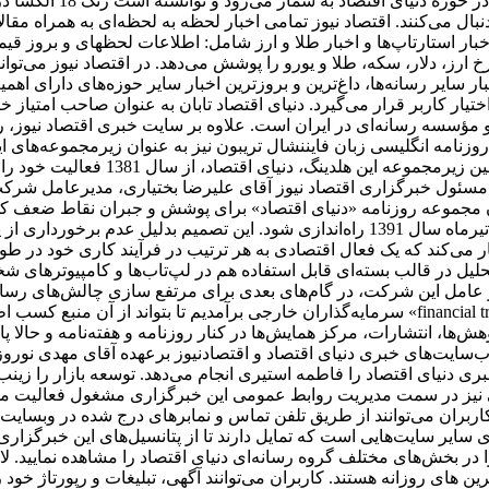
عرضه ظهور شده است، یک
نبال می‌کنند. اقتصاد نیوز تمامی اخبار لحظه به لحظه‌ای به همراه مق
، اخبار استارتاپ‌ها و اخبار طلا و ارز شامل: اطلاعات لحظهای و برو
 ارز، دلار، سکه، طلا و یورو را پوشش می‌دهد. در اقتصاد نیوز می‌تو
ر سایر رسانه‌ها، داغ‌ترین و بروزترین اخبار سایر حوزه‌های دارای اه
اختیار کاربر قرار می‌گیرد. دنیای اقتصاد تابان به عنوان صاحب امتیاز خ
مؤسسه رسانه‌ای در ایران است. علاوه بر سایت خبری اقتصاد نیوز، روزن
نامه انگلیسی ‌زبان فایننشال تریبون نیز به عنوان زیرمجموعه‌های ا
دارای مرکز پژوهش‌ها، انتشارات و مرک
مسئول خبرگزاری اقتصاد نیوز آقای علیرضا بختیاری، مدیرعامل شرکت 
سیدن مجموعه روزنامه «دنیای اقتصاد» برای پوشش و جبران نقاط ضعف 
توسعه فعالیت خود، تصمیم گرفته شد تا هفته نامه تجارت فردا در تیرماه سال 1391 راه‌ان
می‌کند که یک فعال اقتصادی به هر ترتیب در فرآیند کاری خود در طول ر
حلیل در قالب بسته‌ای قابل استفاده هم در لپ‌تاب‌ها و کامپیوترهای 
عامل این شرکت، در گام‌های بعدی برای مرتفع سازی چالش‌های رسانه د
سرمایه‌گذاران خارجی برآمدیم تا بتواند از آن منبع کسب اطلاعات کند. بدین ترتیب، یکی از اجزای
وهش‌ها، انتشارات، مرکز همایش‌ها در کنار روزنامه و هفته‌نامه و حالا
سایت‌های خبری دنیای اقتصاد و اقتصادنیوز برعهده آقای مهدی نور
ی دنیای اقتصاد را فاطمه استیری انجام می‌دهد. توسعه بازار را زین
اقی نیز در سمت مدیریت روابط عمومی این خبرگزاری مشغول فعالیت م
اربران می‌توانند از طریق تلفن تماس و نمابرهای درج شده در وبسایت 
رای سایر سایت‌هایی است که تمایل دارند تا از پتانسیل‌های این خبرگزا
 در بخش‌های مختلف گروه رسانه‌ای دنیای اقتصاد را مشاهده نمایید. ل
رین های روزانه هستند. کاربران می‌توانند آگهی، تبلیغات و رپورتاژ خود 