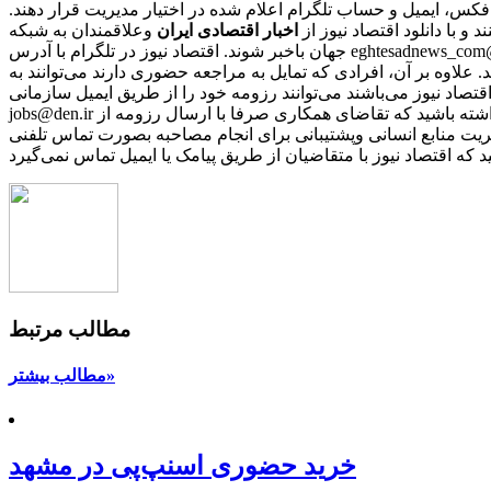
 فکس، ایمیل و حساب تلگرام اعلام شده در اختیار مدیریت قرار دهند.
نند و با دانلود اقتصاد نیوز از
اخبار اقتصادی ایران
و
جهان باخبر شوند. اقتصاد نیوز در تلگرام با آدرس eghtesadnews_com@ در اینستاگرام با آیدی eghtesadnews_com@ در توییتر با آدرس eghtesadnews@ و در فیس‌بوک با نشانی eghtesadnews فعالیت می‌کند.
د. علاوه بر آن، افرادی که تمایل به مراجعه حضوری دارند می‌توانند به
نی که مایل به همکاری با رسانه‌ اقتصاد نیوز می‌باشند می‌توانند رزومه خود را از طریق ایمیل سازمانی
jobs@den.ir تکمیل و ارسال نمایند. پس از بررسی رزومه‌ها، از افرادی که دارای شرایط مورد نیاز باشند، برای مصاحبه دعوت بعمل می‌آید. باید توجه داشته باشید که تقاضای همکاری صرفا با ارسال رزومه از
ریت منابع انسانی وپشتیبانی برای انجام مصاحبه بصورت تماس تلفنی
مطالب مرتبط
مطالب بیشتر»
خرید حضوری اسنپ‌پی در مشهد