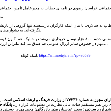
نگرفته‌اند، به دشواری‌های معیشت بازنشستگان و ضرورت پرداخت مطالبات اشاره شده است.
مهم در خصوص سایر ارزاق عمومی هم صدق می‌کند بنابراین ارزش ریالی مبلغ مابه التفاوت ۵۰ درصد کاهش یافته که حق الناس است…
https://armanetejarat.ir/?p=86589
لینک کوتاه:
ره ۷۴۳۳۴ از وزارت فرهنگ و ارشاد اسلامی است.
ی زیر نظر مستقیم هیات عالی نظارت بر مطبوعات قرار دارد.
پایگاه خ
اشم آردم
سردبیر:
سعید عباسیان
مدیر بازرگانی:
محمدمهدی حسینی
دب