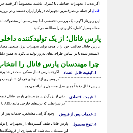
اگر به‌دنبال تجهیزات حفاظتی یا کنترلی باشید، مخصوصاً اگر قصد خرید
فانال
از جمله پرمصرف‌ترین تجهیزات در بازار ایران هستند و در پروژه
این رپورتاژ آگهی، یک بررسی تخصصی اما نیمه‌رسمی از محصولات اص
مقاله بسیار کامل، کاربردی را مطالعه می‌کنید.
پارس فانال؛ از یک تولیدکننده داخل
پارس فانال فعالیت خود را با هدف تولید تجهیزات برق صنعتی مطابق 
لایسنس‌شده یا بر اساس طراحی‌های به‌روز تولید می‌کرد. به همین د
چرا مهندسان پارس فانال را انتخاب
اگرچه پارس فانال ممکن است در حد برندها
1. کیفیت قابل اعتماد
در بسیاری از تابلوهای فرمان، تابلو پمپ
پارس فانال دقیقاً همین مدل محصول را ارائه می‌دهد.
یکی از بزرگ‌ترین مزیت‌های پارس فانال ق
2. قیمت اقتصادی
در شرایطی که برندهای خارجی مانند ABB یا هیوندای قیمت‌های بالایی دارند، پارس فانال یک گزینه ایرانی با قیمت مناسب اما استاندارد است.
وجود گارانتی مشخص، خدمات پس از فر
3. خدمات پس از فروش
پارس فانال طیف گسترده‌ای از تجهیزات را تولید
4. تنوع محصول
این مسئله باعث شده که بسیاری از فروشگاه‌ها 