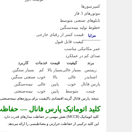
کمپرسورها
موتورهای 3 فاز
تابلوهای صنعتی متوسط
خطوط تولید نیمه‌سنگین
قیمت کمتر از رقبای خارجی
مزایا
کیفیت قابل قبول
عمر مکانیکی مناسب
صدای کم در عملکرد
برند
کیفیت
قیمت
خدمات
کاربرد
زیمنس
بسیار عالی
بسیار بالا
کم
بسیار سنگین
اشنایدر
عالی
بالا
خوب
صنعتی سنگین
پارس فانال
خوب
پایین
عالی
نیمه‌سنگین
چینت
متوسط
پایین
خوب
نیمه‌صنعتی
نتیجه: پارس فانال گزینه اقتصادی باکیفیت برای پروژه‌های نیمه‌صنعت
کلید اتوماتیک پارس فانال — حفاظت
کلید اتوماتیک (MCCB) نقش مهمی در حفاظت مدارهای قدرت دارد.
این کلید ترکیبی از حفاظت حرارتی و مغناطیسی را ارائه می‌دهد.