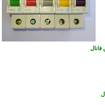
فانال
ل