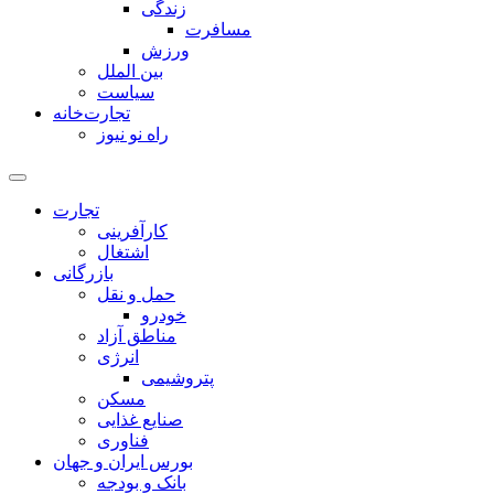
زندگی
مسافرت
ورزش
بین الملل
سیاست
تجارت‌خانه
راه نو نیوز
تجارت
کارآفرینی
اشتغال
بازرگانی
حمل و نقل
خودرو
مناطق آزاد
انرژی
پتروشیمی
مسکن
صنایع غذایی
فناوری
بورس ایران و جهان
بانک و بودجه