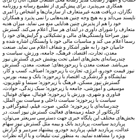
همکاری می‌پذیرد. برای پیش‌گیری از تطمیع رسانه و روزنامه
‌نگاران، دریافت هدیه غیرمتعارف از سازمان‌ها و اشخاص را امری
ناپسند می‌داند و به ‌هیچ ‌وجه چنین هدیه‌هایی را نمی پذیرد و همکاران
خود را هم از پذیرش چنین هدایایی منع می نماید. میزان هدیه
متعارف را شورای داوری در ابتدای هر سال اعلام می‌کند. گسترش
نیوز صراحتا وابستگی‌های مالی و تشکیلاتی و گرایش‌های خود را
رسما اعلام می کند و مناسبات مالی خود با وابستگان اشاره شده و
حامیان خود را به ‌طور آشکار و شفاف اعلام می نماید. صنعت
معدن، تجارت، اقتصاد، فرهنگ، جامعه، ورزش، سیاست و
چندرسانه‌ای بخش‌های اصلی تحت پوشش خبری گسترش نیوز
می‌باشد. صنعت معدن با زیرحوزه‌های؛ صنعت، معدن، گسترش
نیوز قیمت خودرو، انرژی، تجارت با زیرحوزه؛ اصناف، کسب و کار،
نمایشگاه و گردشگری، اقتصاد با زیرحوزه؛ بانک و بیمه، بورس،
گسترش نیوز مسکن، فرهنگ با زیرحوزه؛ سینما و تلویزیون،
موسیقی و آموزشی، جامعه با زیرحوزه؛ سبک زندگی، حوادث،
فناوری و شهری، ورزش با زیرحوزه؛ فوتبال، منهای فوتبال،
سیاست با زیرحوزه؛ سیاست داخلی و سیاست بین الملل،
چندرسانه‌ای با زیرحوزه؛ عکس، صوت، فیلم، اینفوگرافی و
کاریکاتور از جمله زمینه‌های فعالیت گسترش نیوز است. در
بخش‌های مختلف این پایگاه خبری جهت دسترسی سریعتر می‌توان،
پربازدید سیاست، پربازدید بانک و بیمه مثل گسترش نیوز سهام
عدالت، پربازدید فیلم، پربازدید خودرو، پیشنهاد سردبیر و گزارش
ویژه را مشاهده نمایید. به منظور ثبت تبلیغات و یا ارائه نظرات