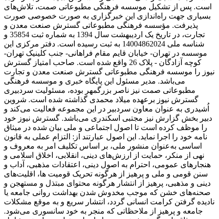
است. پس از تشکیل موسسه فرهنگی مطبوعاتی صمت، تلاش‌های
بسیاری جهت راه‌اندازی این خبرگزاری به صورت خصوصی صورت
پذیرفت. مؤسسه فرهنگی مطبوعاتی گسترش صنعت معدن و
تجارت، در تاریخ یک اردیبهشت سال 1394 به شماره ثبت 35854 و
شناسه ملی 14004862024 به ثبت رسیده است. دفتر مرکزی این
موسسه در تهران- خیابان قایم مقام فراهانی- جنب کلینیک تهران-
کوچه آزادگان - پلاک 26 واقع شده است. صاحب امتیاز گسترش
نیوز را موسسه فرهنگی مطبوعاتی گسترش صنعت معدن و تجارت
می‌باشد. مدیر مسئول این پایگاه خبری و موسسه فرهنگی
مطبوعاتی صمت نیز ناصر بزرگمهر بوده، مسئولیت سردبیری
گسترش نیوز برعهده میلاد محمدی گذاشته شده است. شروین
اُشیدری به عنوان معاون سردبیر در این مجموعه فعالیت می‌کند و
دبیر بخش گزارش نیز مجتبی اسکندری می‌باشد. گسترش نیوز خود
را موظف کرده است تا اصول اجتماعی و ملی بیان شده در میثاق
نامه خود را اجرا نماید. این اصول عبارتند از: التزام عملی به قانون
اساسی به‌عنوان منشور ملی، بر اساس تکلیف امر به‌ معروف و
نهی از منکر، حمایت از ارزش‌های دینی، انقلابی، اخلاق اسلامی و
هنجارهای عمومی، احترام به اصول دینی، اعتقادات مذهبی، آداب و
سنن قومی و ملی و ‌پرهیز از هرگونه تحریک قومیت ‌ها، اقلیت‌های
دینی و مذهبی، پرهیز از انتشار هرگونه محتوای مبتذل و مستهجن و
صحنه‌های خشن که موجب مخدوش شدن بهداشت روانی جامعه یا
نادیده گرفتن کرامت انسانی گردد، انتشار سریع و به‌ موقع مشکلات
جامعه و پرهیز از ملاحظاتی که منجر به خود سانسوری می‌شود.