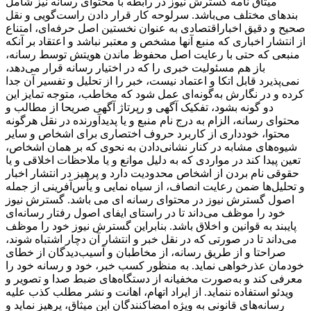
میثاق نامه گسترش نیوز در رابطه با محتوای رسانه نیز شامل
بندهای مختلف می‌باشد. سرلوحه کار قرار دادن راست‌گویی و نقل
صحیح و دقیق اخباراقتصادی به ‌عنوان نخستین اصل حرفه‌ای، امتناع
از انتشار اخباری که منبع آنها مشخص و معتبر نباشد و اعتقاد بر آنکه
منبعی که حتی با رعایت اصل محفوظ ماندن هویتش توسط رسانه،
باز هم مسئولیت خبری را که در اختیار رسانه قرار می‌دهد،
نمی‌پذیرد قابل اتکا و اعتماد نیست، خبر را از تحلیل و تفسیر آن جدا
کرده و در نگارش به‌گونه‌ای عمل شود که مخاطب، متوجه تمایز این
دو گونه بشود، تفکیک آگهی و رپرتاژ آگهی صریحا از مطالب و
محتوای رسانه، الزام به درج نام منبع و یا پدیدآورنده در نقل هرگونه
محتوا، خودداری از کاربرد حروف اختصاری برای اشخاص و سایر
شیوه‌های مشابه در کنار نشانی‌دادن به نحوی که بر همان اشخاص،
تعین پیدا کند در مواردی که به دلیل موانع و یا ملاحظات اخلاقی و یا
حقوقی نام بردن از اشخاص محدودیت دارد و پرهیز در انتشار اخبار
و تحلیل‌ها ضمن رعایت انصاف، از سیاه ‌نمایی و یأس‌آفرینی از جمله
اصول گسترش نیوز در محتوای رسانه ای می باشد. گسترش نیوز
خود را موظف می‌داند تا در راستای ایفای اصول رفتار رسانه‌ای
پایبند به قوانین و اخلاق باشد. بنابراین گسترش نیوز خود را موظف
می‌داند تا در صورتی که در نقل خبر و انتشار آن دچار اشتباه شوند،
صراحتا و از طریق رسانه، از مخاطبان و آسیب‌دیدگان از خطای
خودمان عذرخواهی نماید. به منظور کسب خبر، خود و رسانه خود را
معرفی کند و به‌صورت مخفیانه از دستگاه‌های ضبط صدا و تصویر و
ویدئو استفاده ننماید. از ایراد اتهام، اهانت و نشر مطلب کذب علیه
رسانه‌های قانونی به ‌ویژه امضاکنندگان این میثاق، پرهیز نماید و