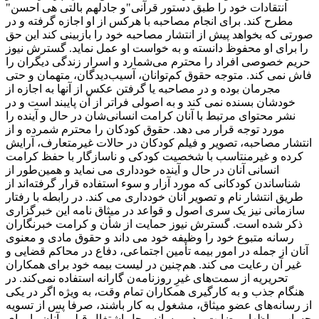
انتقادات‌ خود را طبق دستور قرآنی"و جادلهم بالتی هی احسن"
مطرح کند. برای انجام مصاحبه با هرکس از او اجازه گرفته و در
صورتی که بخواهد پیش از انتشار مصاحبه خود را بازبینی کند این حق
را برای او محفوظ دانسته و به خواست او عمل نماید. گسترش نیوز
حریم خصوصی افراد را محترم می‌شمارد و اسرار زندگی دیگران را
فاش نمی کند. متوجه حقوق کم‌توانان، آسیب‌دیدگان، متهمان و حتی
مجرمان بوده و در مصاحبه یا گرفتن عکس از آنها به اجازه از
خودشان بسنده نمی کند و به اصولی فراتر از آن پایبند است و در
نشر محتوای مرتبط با آنان کرامت انسانی‌شان در حال و آینده را
مورد توجه قرار می دهد. حقوق کودکان را محترم شمرده و از
انتشار مصاحبه، تصویر و فیلم کودکان در حالات غیرمتعارف، آرایش
کرده و غیرمنتاسب با شخصیت کودکی و ناسازگار با حفظ کرامت
انسانی آنان در حال و آینده خودداری می نماید و همین‌طور از
شناساندن کودکانی که مورد آزار و سوء استفاده قرار گرفته‌اند از
طریق انتشار نام و تصویر آنان خودداری می کند. در رابطه با رفتار
سازمانی نیز یک سری اصول و قواعد در میثاق نامه این خبرگزاری
ذکر شده است. گسترش نیوز حمایت از شأن و کرامت خبرنگاران
رسانه متبوع خود را وظیفه خود می داند و حقوق مادی و معنوی
آنان از جمله در امور بیمه تأمین اجتماعی، دفاع در محاکم قضایی و
غیر آن رعایت می کند. هم‌چنین در لیست بیمه خود برای همکاران
تحریریه از سمت‌های غیرِ روزنامه‌ن گارانه استفاده نمی‌کند. در
هنگام جذب و به کارگیری همکاران تمام وقت، به ‌ویژه اگر در یکی
از رسانه‌های عضو میثاق، مشغول به کار باشند، صرفا پس از تسویه‌
حساب و اظهار رضایت مدیر رسانه محل اشتغال قبلی، آنان را برای