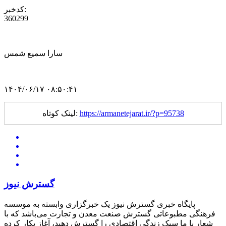
کدخبر:
360299
سارا سمیع شمس
۱۴۰۴/۰۶/۱۷ ۰۸:۵۰:۴۱
https://armanetejarat.ir/?p=95738
لینک کوتاه:
گسترش نیوز
پایگاه خبری گسترش نیوز یک خبرگزاری وابسته به موسسه
فرهنگی مطبوعاتی گسترش صنعت معدن و تجارت می‌باشد که با
شعار با ما سبک زندگی اقتصادی را گسترش دهید، آغاز بکار کرده