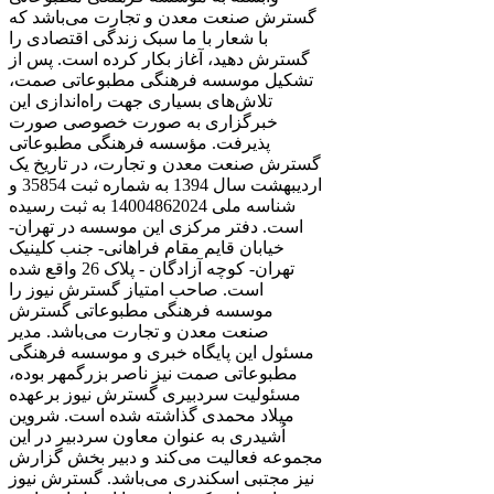
گسترش صنعت معدن و تجارت می‌باشد که
با شعار با ما سبک زندگی اقتصادی را
گسترش دهید، آغاز بکار کرده است. پس از
تشکیل موسسه فرهنگی مطبوعاتی صمت،
تلاش‌های بسیاری جهت راه‌اندازی این
خبرگزاری به صورت خصوصی صورت
پذیرفت. مؤسسه فرهنگی مطبوعاتی
گسترش صنعت معدن و تجارت، در تاریخ یک
اردیبهشت سال 1394 به شماره ثبت 35854 و
شناسه ملی 14004862024 به ثبت رسیده
است. دفتر مرکزی این موسسه در تهران-
خیابان قایم مقام فراهانی- جنب کلینیک
تهران- کوچه آزادگان - پلاک 26 واقع شده
است. صاحب امتیاز گسترش نیوز را
موسسه فرهنگی مطبوعاتی گسترش
صنعت معدن و تجارت می‌باشد. مدیر
مسئول این پایگاه خبری و موسسه فرهنگی
مطبوعاتی صمت نیز ناصر بزرگمهر بوده،
مسئولیت سردبیری گسترش نیوز برعهده
میلاد محمدی گذاشته شده است. شروین
اُشیدری به عنوان معاون سردبیر در این
مجموعه فعالیت می‌کند و دبیر بخش گزارش
نیز مجتبی اسکندری می‌باشد. گسترش نیوز