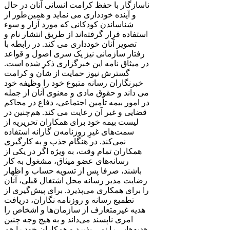
ناسازگار با حفظ کرامت انسانی آنان در حال
و آینده خودداری می نماید و همین‌طور از
شناساندن کودکانی که مورد آزار و سوء
استفاده قرار گرفته‌اند از طریق انتشار نام و
تصویر آنان خودداری می کند. در رابطه با
رفتار سازمانی نیز یک سری اصول و قواعد
در میثاق نامه این خبرگزاری ذکر شده است.
گسترش نیوز حمایت از شأن و کرامت
خبرنگاران رسانه متبوع خود را وظیفه خود
می داند و حقوق مادی و معنوی آنان از جمله
در امور بیمه تأمین اجتماعی، دفاع در محاکم
قضایی و غیر آن رعایت می کند. هم‌چنین در
لیست بیمه خود برای همکاران تحریریه از
سمت‌های غیرِ روزنامه‌ن گارانه استفاده
نمی‌کند. در هنگام جذب و به کارگیری
همکاران تمام وقت، به ‌ویژه اگر در یکی از
رسانه‌های عضو میثاق، مشغول به کار
باشند، صرفا پس از تسویه‌ حساب و اظهار
رضایت مدیر رسانه محل اشتغال قبلی، آنان
را برای همکاری می‌پذیرد. برای پیش‌گیری از
تطمیع رسانه و روزنامه ‌نگاران، دریافت
هدیه غیرمتعارف از سازمان‌ها و اشخاص را
امری ناپسند می‌داند و به ‌هیچ ‌وجه چنین
هدیه‌هایی را نمی پذیرد و همکاران خود را هم