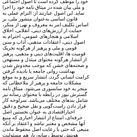
خود را موظف کرده است تا اصول اجتماعی
و ملی بیان شده در میثاق نامه خود را اجرا
نماید. این اصول عبارتند از: التزام عملی به
قانون اساسی به‌عنوان منشور ملی، بر
اساس تکلیف امر به‌ معروف و نهی از منکر،
حمایت از ارزش‌های دینی، انقلابی، اخلاق
اسلامی و هنجارهای عمومی، احترام به
اصول دینی، اعتقادات مذهبی، آداب و سنن
قومی و ملی و ‌پرهیز از هرگونه تحریک
قومیت ‌ها، اقلیت‌های دینی و مذهبی، پرهیز
از انتشار هرگونه محتوای مبتذل و مستهجن
و صحنه‌های خشن که موجب مخدوش شدن
بهداشت روانی جامعه یا نادیده گرفتن
کرامت انسانی گردد، انتشار سریع و به‌ موقع
مشکلات جامعه و پرهیز از ملاحظاتی که
منجر به خود سانسوری می‌شود. میثاق نامه
گسترش نیوز در رابطه با محتوای رسانه نیز
شامل بندهای مختلف می‌باشد. سرلوحه کار
قرار دادن راست‌گویی و نقل صحیح و دقیق
اخباراقتصادی به ‌عنوان نخستین اصل
حرفه‌ای، امتناع از انتشار اخباری که منبع
آنها مشخص و معتبر نباشد و اعتقاد بر آنکه
منبعی که حتی با رعایت اصل محفوظ ماندن
هویتش توسط رسانه، باز هم مسئولیت