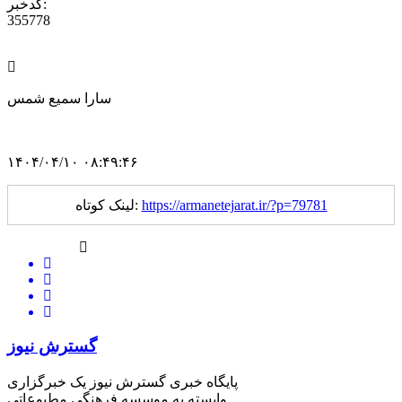
کدخبر:
355778
سارا سمیع شمس
۱۴۰۴/۰۴/۱۰ ۰۸:۴۹:۴۶
https://armanetejarat.ir/?p=79781
لینک کوتاه:
گسترش نیوز
پایگاه خبری گسترش نیوز یک خبرگزاری
وابسته به موسسه فرهنگی مطبوعاتی