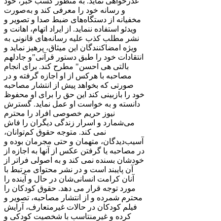
عذرخواهی نماید. به منظور کسب خبر، خود
و رسانه خود را معرفی کند و به‌صورت
مخفیانه از دستگاه‌های ضبط صدا و تصویر و
ویدئو استفاده ننماید. از ایراد اتهام، اهانت و
نشر مطلب کذب علیه رسانه‌های قانونی به
‌ویژه امضاکنندگان این میثاق، پرهیز نماید و
انتقادات‌ خود را طبق دستور قرآنی"و جادلهم
بالتی هی احسن" مطرح کند. برای انجام
مصاحبه با هرکس از او اجازه گرفته و در
صورتی که بخواهد پیش از انتشار مصاحبه
خود را بازبینی کند این حق را برای او محفوظ
دانسته و به خواست او عمل نماید. گسترش
نیوز حریم خصوصی افراد را محترم
می‌شمارد و اسرار زندگی دیگران را فاش
نمی کند. متوجه حقوق کم‌توانان،
آسیب‌دیدگان، متهمان و حتی مجرمان بوده و
در مصاحبه یا گرفتن عکس از آنها به اجازه از
خودشان بسنده نمی کند و به اصولی فراتر از
آن پایبند است و در نشر محتوای مرتبط با
آنان کرامت انسانی‌شان در حال و آینده را
مورد توجه قرار می دهد. حقوق کودکان را
محترم شمرده و از انتشار مصاحبه، تصویر و
فیلم کودکان در حالات غیرمتعارف، آرایش
کرده و غیرمنتاسب با شخصیت کودکی و