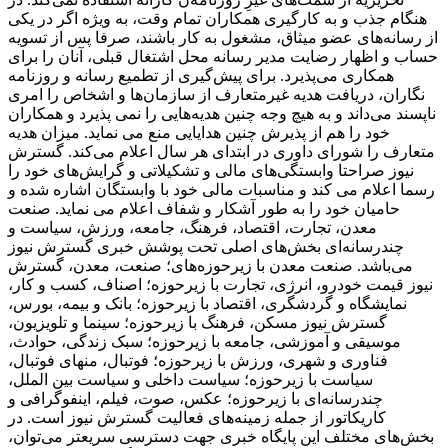
هنگام جذب و به کارگیری همکاران تمام وقت، به ‌ویژه اگر در یکی
از رسانه‌های عضو میثاق، مشغول به کار باشند، صرفا پس از تسویه‌
حساب و اظهار رضایت مدیر رسانه محل اشتغال قبلی، آنان را برای
همکاری می‌پذیرد. برای پیش‌گیری از تطمیع رسانه و روزنامه
‌نگاران، دریافت هدیه غیرمتعارف از سازمان‌ها و اشخاص را امری
ناپسند می‌داند و به ‌هیچ ‌وجه چنین هدیه‌هایی را نمی پذیرد و همکاران
خود را هم از پذیرش چنین هدایایی منع می نماید. میزان هدیه
متعارف را شورای داوری در ابتدای هر سال اعلام می‌کند. گسترش
نیوز صراحتا وابستگی‌های مالی و تشکیلاتی و گرایش‌های خود را
رسما اعلام می کند و مناسبات مالی خود با وابستگان اشاره شده و
حامیان خود را به ‌طور آشکار و شفاف اعلام می نماید. صنعت
معدن، تجارت، اقتصاد، فرهنگ، جامعه، ورزش، سیاست و
چندرسانه‌ای بخش‌های اصلی تحت پوشش خبری گسترش نیوز
می‌باشد. صنعت معدن با زیرحوزه‌های؛ صنعت، معدن، گسترش
نیوز قیمت خودرو، انرژی، تجارت با زیرحوزه؛ اصناف، کسب و کار،
نمایشگاه و گردشگری، اقتصاد با زیرحوزه؛ بانک و بیمه، بورس،
گسترش نیوز مسکن، فرهنگ با زیرحوزه؛ سینما و تلویزیون،
موسیقی و آموزشی، جامعه با زیرحوزه؛ سبک زندگی، حوادث،
فناوری و شهری، ورزش با زیرحوزه؛ فوتبال، منهای فوتبال،
سیاست با زیرحوزه؛ سیاست داخلی و سیاست بین الملل،
چندرسانه‌ای با زیرحوزه؛ عکس، صوت، فیلم، اینفوگرافی و
کاریکاتور از جمله زمینه‌های فعالیت گسترش نیوز است. در
بخش‌های مختلف این پایگاه خبری جهت دسترسی سریعتر می‌توان،