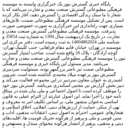
پایگاه خبری گسترش نیوز یک خبرگزاری وابسته به موسسه
فرهنگی مطبوعاتی گسترش صنعت معدن و تجارت می‌باشد که با
شعار با ما سبک زندگی اقتصادی را گسترش دهید، آغاز بکار کرده
است. پس از تشکیل موسسه فرهنگی مطبوعاتی صمت، تلاش‌های
بسیاری جهت راه‌اندازی این خبرگزاری به صورت خصوصی صورت
پذیرفت. مؤسسه فرهنگی مطبوعاتی گسترش صنعت معدن و
تجارت، در تاریخ یک اردیبهشت سال 1394 به شماره ثبت 35854 و
شناسه ملی 14004862024 به ثبت رسیده است. دفتر مرکزی این
موسسه در تهران- خیابان قایم مقام فراهانی- جنب کلینیک تهران-
کوچه آزادگان - پلاک 26 واقع شده است. صاحب امتیاز گسترش
نیوز را موسسه فرهنگی مطبوعاتی گسترش صنعت معدن و تجارت
می‌باشد. مدیر مسئول این پایگاه خبری و موسسه فرهنگی
مطبوعاتی صمت نیز ناصر بزرگمهر بوده، مسئولیت سردبیری
گسترش نیوز برعهده میلاد محمدی گذاشته شده است. شروین
اُشیدری به عنوان معاون سردبیر در این مجموعه فعالیت می‌کند و
دبیر بخش گزارش نیز مجتبی اسکندری می‌باشد. گسترش نیوز خود
را موظف کرده است تا اصول اجتماعی و ملی بیان شده در میثاق
نامه خود را اجرا نماید. این اصول عبارتند از: التزام عملی به قانون
اساسی به‌عنوان منشور ملی، بر اساس تکلیف امر به‌ معروف و
نهی از منکر، حمایت از ارزش‌های دینی، انقلابی، اخلاق اسلامی و
هنجارهای عمومی، احترام به اصول دینی، اعتقادات مذهبی، آداب و
سنن قومی و ملی و ‌پرهیز از هرگونه تحریک قومیت ‌ها، اقلیت‌های
دینی و مذهبی، پرهیز از انتشار هرگونه محتوای مبتذل و مستهجن و