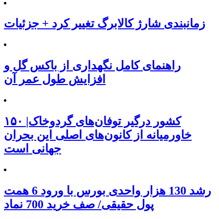
زمانبندی شارژ کالابرگ تغییر کرد + جزئیات
راهنمای کامل نگهداری از باکس گل و
افزایش طول عمر آن
۱۵۰ کشور درگیر توفان‌های گردوخاک|
خاورمیانه از کانون‌های اصلی این بحران
جهانی است
رشد 130 هزار واحدی بورس با ورود 6 همت
پول حقیقی/ صف خرید 700 نماد