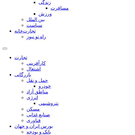
زندگی
مسافرت
ورزش
بین الملل
سیاست
تجارت‌خانه
راه نو نیوز
تجارت
کارآفرینی
اشتغال
بازرگانی
حمل و نقل
خودرو
مناطق آزاد
انرژی
پتروشیمی
مسکن
صنایع غذایی
فناوری
بورس ایران و جهان
بانک و بودجه