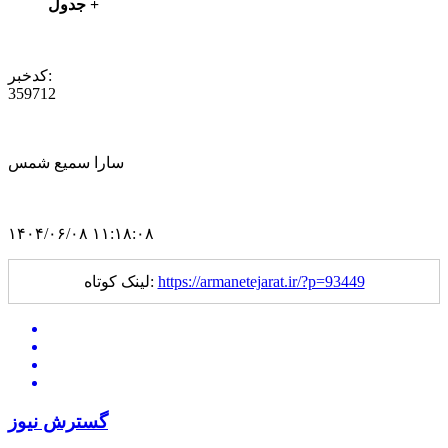
+ جدول
کدخبر:
359712
سارا سمیع شمس
۱۴۰۴/۰۶/۰۸ ۱۱:۱۸:۰۸
https://armanetejarat.ir/?p=93449
لینک کوتاه:
گسترش نیوز