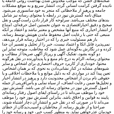
صحنه‌های خشن که موجب مخدوش شدن بهداشت روانی جامعه یا
نادیده گرفتن کرامت انسانی گردد، انتشار سریع و به‌ موقع مشکلات
جامعه و پرهیز از ملاحظاتی که منجر به خود سانسوری می‌شود.
میثاق نامه گسترش نیوز در رابطه با محتوای رسانه نیز شامل
بندهای مختلف می‌باشد. سرلوحه کار قرار دادن راست‌گویی و نقل
صحیح و دقیق اخباراقتصادی به ‌عنوان نخستین اصل حرفه‌ای، امتناع
از انتشار اخباری که منبع آنها مشخص و معتبر نباشد و اعتقاد بر آنکه
منبعی که حتی با رعایت اصل محفوظ ماندن هویتش توسط رسانه،
باز هم مسئولیت خبری را که در اختیار رسانه قرار می‌دهد،
نمی‌پذیرد قابل اتکا و اعتماد نیست، خبر را از تحلیل و تفسیر آن جدا
کرده و در نگارش به‌گونه‌ای عمل شود که مخاطب، متوجه تمایز این
دو گونه بشود، تفکیک آگهی و رپرتاژ آگهی صریحا از مطالب و
محتوای رسانه، الزام به درج نام منبع و یا پدیدآورنده در نقل هرگونه
محتوا، خودداری از کاربرد حروف اختصاری برای اشخاص و سایر
شیوه‌های مشابه در کنار نشانی‌دادن به نحوی که بر همان اشخاص،
تعین پیدا کند در مواردی که به دلیل موانع و یا ملاحظات اخلاقی و یا
حقوقی نام بردن از اشخاص محدودیت دارد و پرهیز در انتشار اخبار
و تحلیل‌ها ضمن رعایت انصاف، از سیاه ‌نمایی و یأس‌آفرینی از جمله
اصول گسترش نیوز در محتوای رسانه ای می باشد. گسترش نیوز
خود را موظف می‌داند تا در راستای ایفای اصول رفتار رسانه‌ای
پایبند به قوانین و اخلاق باشد. بنابراین گسترش نیوز خود را موظف
می‌داند تا در صورتی که در نقل خبر و انتشار آن دچار اشتباه شوند،
صراحتا و از طریق رسانه، از مخاطبان و آسیب‌دیدگان از خطای
خودمان عذرخواهی نماید. به منظور کسب خبر، خود و رسانه خود را