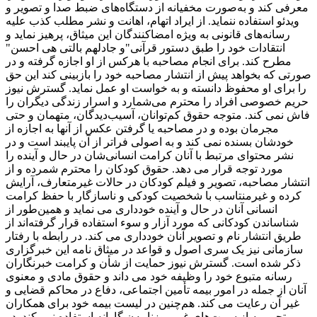
معرفی کند و به‌صورت مخفیانه از دستگاه‌های ضبط صدا و تصویر و
ویدئو استفاده ننماید. از ایراد اتهام، اهانت و نشر مطلب کذب علیه
رسانه‌های قانونی به ‌ویژه امضاکنندگان این میثاق، پرهیز نماید و
انتقادات‌ خود را طبق دستور قرآنی"و جادلهم بالتی هی احسن"
مطرح کند. برای انجام مصاحبه با هرکس از او اجازه گرفته و در
صورتی که بخواهد پیش از انتشار مصاحبه خود را بازبینی کند این حق
را برای او محفوظ دانسته و به خواست او عمل نماید. گسترش نیوز
حریم خصوصی افراد را محترم می‌شمارد و اسرار زندگی دیگران را
فاش نمی کند. متوجه حقوق کم‌توانان، آسیب‌دیدگان، متهمان و حتی
مجرمان بوده و در مصاحبه یا گرفتن عکس از آنها به اجازه از
خودشان بسنده نمی کند و به اصولی فراتر از آن پایبند است و در
نشر محتوای مرتبط با آنان کرامت انسانی‌شان در حال و آینده را
مورد توجه قرار می دهد. حقوق کودکان را محترم شمرده و از
انتشار مصاحبه، تصویر و فیلم کودکان در حالات غیرمتعارف، آرایش
کرده و غیرمنتاسب با شخصیت کودکی و ناسازگار با حفظ کرامت
انسانی آنان در حال و آینده خودداری می نماید و همین‌طور از
شناساندن کودکانی که مورد آزار و سوء استفاده قرار گرفته‌اند از
طریق انتشار نام و تصویر آنان خودداری می کند. در رابطه با رفتار
سازمانی نیز یک سری اصول و قواعد در میثاق نامه این خبرگزاری
ذکر شده است. گسترش نیوز حمایت از شأن و کرامت خبرنگاران
رسانه متبوع خود را وظیفه خود می داند و حقوق مادی و معنوی
آنان از جمله در امور بیمه تأمین اجتماعی، دفاع در محاکم قضایی و
غیر آن رعایت می کند. هم‌چنین در لیست بیمه خود برای همکاران
تحریریه از سمت‌های غیرِ روزنامه‌ن گارانه استفاده نمی‌کند. در