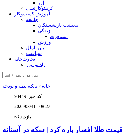
ارز
کریپتوکارنسی
آموزش کسب‌وکار
جامعه
معیشت بازنشستگان
زندگی
مسافرت
ورزش
بین الملل
سیاست
تجارت‌خانه
راه نو نیوز
خانه
»
بانک، بیمه و بودجه
کد خبر: 93449
2025/08/31 - 08:27
63 بازدید
قیمت طلا افسار پاره کرد | سکه در آستانه