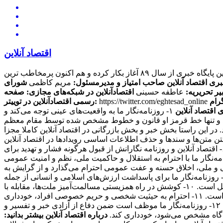
اقتصاد آنلاین
این پایگاه خبری از سال ۸۹ آغاز بکار کرده و هم اکنون پرمخاطب ترین
بری اقتصاد آنلاین
صاحب امتیاز و مدیرمسئول:
مریم کاظمی
شورای
یر تحریریه:
عاطفه حسینی
اقتصادآنلاین در شبکه‌های مجازی:
صفحه
https://twitter.com/eghtesad_online
رسمی اقتصادآنلاین در توییتر:
 اقتصاد آنلاین
۱- روزنامه‌نگار ما به واقعیت‌های عینی توجه می‌کند و
ی کند و تنها خط قرمز او قانون و خطوط مشخص شده توسط مقام معظم
ند. در این راستا بخش خبر و بخش بازرگانی در اقتصاد آنلاین کاملا مجزا
منبعی دیگر منتشر کنند، حتما منبع را ذکر می کنند. ۴- سرقت ادبی، مخدوش ساختن متن‌ها و سندها و حذف اطلاعات اساسی رویدادها در اقتصاد آنلاین
مطرود است. ۵- روزنامه‌نگار ما از پذیرش هرگونه پاداش مادی برای پیش‌برد مقاصد خصوصی مغایر با مصالح عمومی، خودداری می‌کند. ۶- اقتصاد آنلاین و روزنامه نگارانش از قبول هرگونه فشار و تهدید برای
تغییر محتویات آنها، خودداری کرده و از خط‌مشی عمومی رسانه و اصول شرافت حرفه ای خویش تبعیت می‌کند. ۷- روزنامه‌نگار ما با احترام به استقلال و حاکمیت ملی، نظم و امنیت عمومی
 معتقدات مذهبی، آداب و سنن قومی و ملی، اخلاق حسنه و عفت عمومی احترام می‌گذارد و از گرایش به
بعیض خصومت آمیز در این زمینه‌ها و همچنین تشویق و تحریک به جنگ تجاوزکارانه نسبت به کشورهای دیگر خودداری می‌کند. ۹- روزنامه‌نگار ما برای پاسداشت ارزش‌های اسلامی و انسانی از جمله
عدالت‌طلبی، آزادیخواهی، صلح و امنیت بشر، استقلال و پیشرفت فرهنگی، اجتماعی و اقتصادی ملت‌ها و فرهنگ‌ها، احترام خاص قائل است. ۱۰- کوشش در راه همزیستی مسالمت‌آمیز ملت‌ها، مقابله با
گسترش وسایل و ادوات کشتار جمعی، جلوگیری از آلودگی محیط‌زیست و مبارزه علیه سلطه فرهنگی از رسالت‌های مهم روزنامه‌نگاری است. ۱۱- احترام به حیثیت شخصی و حریم خصوصی افراد، خودداری
از توهین، تهمت و افتراء نسبت به اشخاص و تلاش در حفظ سلامت و آرامش روانی جامعه از وظایف روزنامه‌نگاران ما محسوب می‌شود. ۱۲- روزنامه‌نگار ما موظف است ضمن دفاع از آزادی خبر و تفسیر و
دادگاه مشخص می‌شود، خودداری کند.
درباره اقتصاد آنلاین بیشتر بدانید: