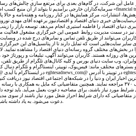
عامل این شرکت، در گام‌های بعدی برای مرتفع سازی چالش‌های رسانه د
سرمایه‌گذاران خارجی برآمدیم تا بتواند از آن منبع کسب اطلاعات کند. بدین ترتیب، یکی از اجزای
وهش‌ها، انتشارات، مرکز همایش‌ها در کنار روزنامه و هفته‌نامه و حالا
سایت‌های خبری دنیای اقتصاد و اقتصادنیوز برعهده آقای مهدی نور
ی دنیای اقتصاد را فاطمه استیری انجام می‌دهد. توسعه بازار را زین
اقی نیز در سمت مدیریت روابط عمومی این خبرگزاری مشغول فعالیت م
اربران می‌توانند از طریق تلفن تماس و نمابرهای درج شده در وبسایت 
رای سایر سایت‌هایی است که تمایل دارند تا از پتانسیل‌های این خبرگزا
 در بخش‌های مختلف گروه رسانه‌ای دنیای اقتصاد را مشاهده نمایید. ل
رین های روزانه هستند. کاربران می‌توانند آگهی، تبلیغات و رپورتاژ خود 
کوایران، وب سایت دنیای بورس و کلیه کانال‌های تلگرام از طریق تلفن،
ر شبکه‌ها و بسترهای مختلف مانند: فیس‌بوک، توییتر، اینستاگرام و تلگرام دنبال ک
رین اخبار ایران و دنیا را در شبکه‌های اجتماعی اقتصاد نیوز دریافت کنی
آدرس تهران، خیابان مطهری، بین میرزای شیرازی و سنایی، پلاک ۳۷۰ مراجعه نمایند. همچنین متقاضیا
ز متقاضیانی که دارای شرایط احراز شغل مورد نیاز باشند از سوی مدی
دعوت می‌شود. به یاد داشته باشید که اقتصاد نیوز با متقاضیان از طریق پیامک یا ایمیل تماس نمی‌گیرد.