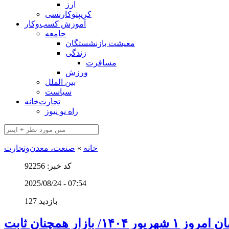
ارز
کریپتوکارنسی
آموزش کسب‌وکار
جامعه
معیشت بازنشستگان
زندگی
مسافرت
ورزش
بین الملل
سیاست
تجارت‌خانه
راه نو نیوز
خانه
»
صنعت، معدن‌و‌تجارت
کد خبر: 92256
2025/08/24 - 07:54
127 بازدید
 ۱۴۰۴/ بازار همچنان ثابت