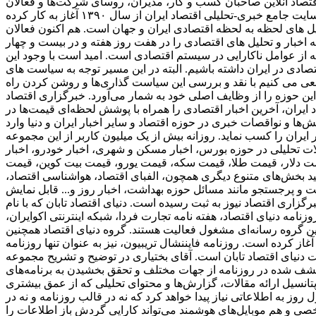
 مخاطبان اقتصاد آنلاین صاحبان کسب و کار، مدیران، روسای شرکت‌ها و فعالان
اقتصادی هستند که می‌خواهند یک روز زودتر از اخبار مطلع شوند و در نتیجه به روزنامه‌ها اکتفا نمی‌کنند. اقتصاد آنلاین، به عنوان اولین سایت جامع خبری-تحلیلی اقتصاد ایران از سال ۱۳۹۰ آغاز به کار کرده
یل های لحظه به لحظه اقتصادی ایران و جهان است. هم اکنون فعالان
اخبار و تحلیل های اقتصادی را در هفت روز هفته و در بیست و چهار
که از عوامل ناکارایی در سیستم اقتصادی است. امید است با وجود این
ادی در ایران داشته باشیم. البته در این مسیر توجه به سیاست های
عی می کنیم با نقد و بررسی این سیاست گذاری‌ها و روشن کردن راه
ین حوزه را از وظایف اصلی خود به شمار می‌آورد. خبرگزاری اقتصاد
 ایران، آخرین اخبار اقتصادی را همراه با پوشش لحظه‌ای قیمت‌ها در
ا و نواقصات خبری در حوزه اقتصاد و سایر اخبار ایران و دنیا وارد
ی از پربازدید ترین وبسایت‌های خبری در حوزه دنیای اقتصاد به شمار می‌رود و توانسته است رنک 18 الکسا در ایران را کسب نماید. روزانه بیش از یک میلیون کاربر از این مجموعه
الات تحلیلی در حوزه بورس، اخبار مسکن و شهری، اخبار خودرو، اخبار
ز قیمت دلار، قیمت طلا، قیمت سکه، قیمت یورو، قیمت بیت کوین، قیمت
انید بخش‌های متنوع دیگری همچون، الفبای اقتصاد، هواشناسی اقتصاد،
میت و پرجستجو مانند مسائل حوزه بهداشت، اخبار روز و... قابل نمایش
برگزاری اقتصاد نیوز به ثبت رسیده است. دنیای اقتصاد تابان که با نام
امه دنیای اقتصاد، هفته ‌نامه تجارت فردا، شبکه اینترنتی اکوایران،
ین گروه رسانه‌ای مشغول فعالیت هستند. گروه دنیای اقتصاد همچنین
ز همایش‌ها نیز می‌باشد. اولین زیرمجموعه این هلدینگ، دنیای اقتصاد، از سال 1381 فعالیت خود را آغاز کرده است. روزنامه فایننشال تریبیون، نیز به عنوان تنها روزنامه
دنیای اقتصاد تابان است. آقای بختیاری در توضیح و تشریح مجموعه
کشف شده در روزنامه از جهات مختلف و تحقق بخشیدن به برنامه‌های
دازی شود. این تصمیم بدلیل عدم برخورداری از پتانسیل ارائه مقالات، گزارش‌ها و محتوای تحلیلی که از عمق بیشتری
وز به اطلاعاتی نیاز پیدا خواهد کرد که نه در قالب روزنامه و نه در
شخصی و هم موبایل‌های هوشمند می‌تواند کارایی گردش باز اطلاعات را