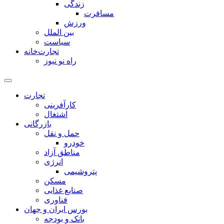
زندگی
مسافرت
ورزش
بین الملل
سیاست
تجارت‌خانه
راه نو نیوز
تجارت
کارآفرینی
اشتغال
بازرگانی
حمل و نقل
خودرو
مناطق آزاد
انرژی
پتروشیمی
مسکن
صنایع غذایی
فناوری
بورس ایران و جهان
بانک و بودجه