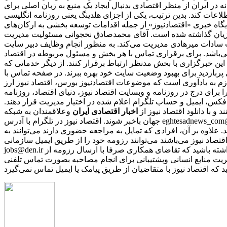
ر ایران از منظر اقتصادی بدنبال ایجاد یک منبع به زبان اصلی برای
 هلدینگ یعنی روزنامه انگلیسی «financial tribion» را به فعالان اقتصادی و بنگاه‌ها عرضه شد. فعالیت‌های توسعه
 پایگاه خبری «اقتصادنیوز» از جمله اقدامات توسعه بخشی به ارکان‌های
وزیان گذاشته شده است. آقای محمدصادق نخجوانی مسئولیت مدیریت
ب سادات میرهادی مدیریت می‌کند. به منظور انجام وظایف دبیر سایت
ی‌باشد. برای برقراری تماس با هر بخش و مسئول مربوطه در اقتصاد
این خبرگزاری با بخش مدنظر ارتباط برقرار کنند. از دیگر خدماتی که
ری پربازدید برای بهبود وضعیت سایت خود بهره ببرند. در صفحه تماس با
ازم به یادآوری است که موضوعات اقتصادنیوز بورس، اقتصاد نیوز ارز
را برای درج در روزنامه و وبسایت اقتصاد نیوز، دنیای اقتصاد، روزنامه
 فکس، ایمیل و حساب تلگرام اعلام شده در اختیار مدیریت قرار دهند.
نند و با دانلود اقتصاد نیوز از
اخبار اقتصادی ایران
و
جهان باخبر شوند. اقتصاد نیوز در تلگرام با آدرس eghtesadnews_com@ در اینستاگرام با آیدی eghtesadnews_com@ در توییتر با آدرس eghtesadnews@ و در فیس‌بوک با نشانی eghtesadnews فعالیت می‌کند.
د. علاوه بر آن، افرادی که تمایل به مراجعه حضوری دارند می‌توانند به
نی که مایل به همکاری با رسانه‌ اقتصاد نیوز می‌باشند می‌توانند رزومه خود را از طریق ایمیل سازمانی
jobs@den.ir تکمیل و ارسال نمایند. پس از بررسی رزومه‌ها، از افرادی که دارای شرایط مورد نیاز باشند، برای مصاحبه دعوت بعمل می‌آید. باید توجه داشته باشید که تقاضای همکاری صرفا با ارسال رزومه از
ریت منابع انسانی وپشتیبانی برای انجام مصاحبه بصورت تماس تلفنی