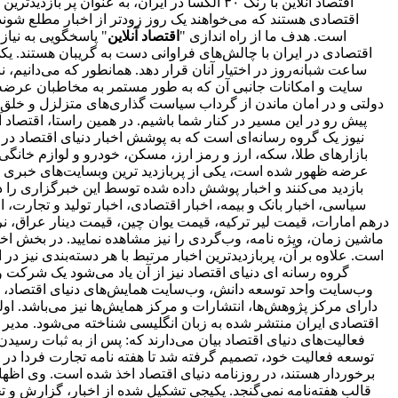
اقتصاد آنلاین با رنک ۳۰ الکسا در ایران، ب
است. هدف ما از راه اندازی "
اقتصاد آنلاین
" پاسخگویی به نیا
اقتصادی در ایران با چالش‌های فراوانی دست به گریبان هستند. ی
ساعت شبانه‌روز در اختیار آنان قرار دهد. همانطور که می‌دانیم،
سایت و امکانات جانبی آن که به طور مستمر به مخاطبان عرضه و
دولتی و در امان ماندن از گرداب سیاست گذاری‌های متزلزل و خلق
پیش رو در این مسیر در کنار شما باشیم. در همین راستا، اقتصاد
نیوز یک گروه رسانه‌ای است که به پوشش اخبار دنیای اقتصاد در د
بازارهای طلا، سکه، ارز و رمز ارز، مسکن، خودرو و لوازم خانگی 
بازدید می‌کنند و اخبار پوشش داده شده توسط این خبرگزاری را د
سیاسی، اخبار بانک و بیمه، اخبار اقتصادی، اخبار تولید و تجارت
درهم امارات، قیمت لیر ترکیه، قیمت یوان چین، قیمت دینار عراق، نرخ
ماشین زمان، ویژه نامه، وب‌گردی را نیز مشاهده نمایید. در بخش اخبا
است. علاوه بر آن، پربازدیدترین اخبار مرتبط با هر دسته‌بندی نیز در 
گروه رسانه ای دنیای اقتصاد نیز از آن یاد می‌شود یک شرکت و 
وب‌سایت واحد توسعه دانش، وب‌سایت همایش‌های دنیای اقتصاد، روز
اقتصادی ایران منتشر شده به زبان انگلیسی شناخته می‌شود. مدیر 
فعالیت‌های دنیای اقتصاد بیان می‌دارند که: پس از به ثبات ر
برخوردار هستند، در روزنامه دنیای اقتصاد اخذ شده است. وی اظهار 
قالب هفته‌نامه نمی‌گنجد. پکیجی تشکیل شده از اخبار، گزارش و ت