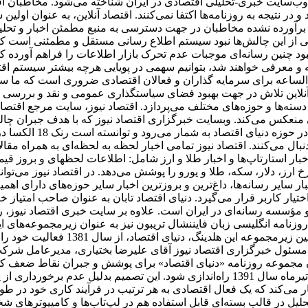
ه عنوان پر بازدیدترین وب‌سایت خبری-تحلیلی اقتصادی در ایران شناخته می‌شود.
ز برآورده نشده مخاطبان در جهت دسترسی به منبع مطمئن اخبار و تحل
کی از این چالش‌ها نبود سیستم اطلاع رسانی مستقل و مطمئنی است که 
 نبود چنین رسانه‌ای موجبات عدم تحرک بازار اطلاعات را فراهم آورده 
 معرفی خواهند شد، بتوانیم سهمی در پویایی هرچه بیشتر سیستم اقتص
‌الساعه برای سرمایه گذاران و فعالان اقتصادی ضروری است که ما س
 آنلاین تلاش در جهت بهبود فضای سیاستگذاری عمومی و نقد و بررسی ا
سته‌ها و حوزه‌های مختلف می‌پردازد. اقتصاد نیوز، سایت مرجع اقتصاد
منعکس می‌کند. وبسایت خبرگزاری اقتصاد نیوز که با هدف جبران چالش‌ه
عرضه ظهور شده است، یک
نبال می‌کنند. اقتصاد نیوز تمامی اخبار لحظه به لحظه‌ای به همراه مق
، اخبار استارتاپ‌ها و اخبار طلا و ارز شامل: اطلاعات لحظهای و برو
 ارز، دلار، سکه، طلا و یورو را پوشش می‌دهد. در اقتصاد نیوز می‌تو
ر سایر رسانه‌ها، داغ‌ترین و بروزترین اخبار سایر حوزه‌های دارای اه
اختیار کاربر قرار می‌گیرد. دنیای اقتصاد تابان به عنوان صاحب امتیاز خ
مؤسسه رسانه‌ای در ایران است. علاوه بر سایت خبری اقتصاد نیوز، روزن
نامه انگلیسی ‌زبان فایننشال تریبون نیز به عنوان زیرمجموعه‌های ا
دارای مرکز پژوهش‌ها، انتشارات و مرک
مسئول خبرگزاری اقتصاد نیوز آقای علیرضا بختیاری، مدیرعامل شرکت 
سیدن مجموعه روزنامه «دنیای اقتصاد» برای پوشش و جبران نقاط ضعف 
توسعه فعالیت خود، تصمیم گرفته شد تا هفته نامه تجارت فردا در تیرماه سال 1391 راه‌ان
می‌کند که یک فعال اقتصادی به هر ترتیب در فرآیند کاری خود در طول ر
حلیل در قالب بسته‌ای قابل استفاده هم در لپ‌تاب‌ها و کامپیوترهای 