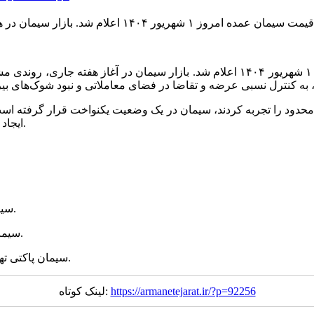
به گزارش اقتصاد آنلاین به نقل از انتخاب، قیمت سیمان عمده امروز ۱ شهریور ۱۴۰۴ اعلام ش
حدود را تجربه کردند، سیمان در یک وضعیت یکنواخت قرار گرفته است
ایجاد موج جدید در قیمت‌ها ندارند و بیشتر در وضعیت انتظار به سر می‌برند.
سیمان پاکتی آبیک _ (تیپ ۲) عمده در محدوده ۱۳۹ هزار تومان قرار دارد.
سیمان پاکتی ساوه (تیپ۲) _ عمده با نرخ ۱۳۵ هزار تومان معامله می‌شود.
سیمان پاکتی تهران _ (تیپ ۲) عمده با قیمت ۱۴۰ هزار تومان خرید و فروش می‌شود.
https://armanetejarat.ir/?p=92256
لینک کوتاه: