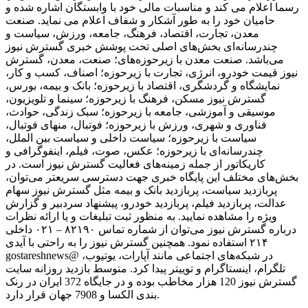
رسما اعلام می کند و مناسبات مالی خود با وابستگان اشاره شده و
حامیان خود را به ‌طور آشکار و شفاف اعلام می نماید. صنعت
معدن، تجارت، اقتصاد، فرهنگ، جامعه، ورزش، سیاست و
چندرسانه‌ای بخش‌های اصلی تحت پوشش خبری گسترش نیوز
می‌باشد. صنعت معدن با زیرحوزه‌های؛ صنعت، معدن، گسترش
نیوز قیمت خودرو، انرژی، تجارت با زیرحوزه؛ اصناف، کسب و کار،
نمایشگاه و گردشگری، اقتصاد با زیرحوزه؛ بانک و بیمه، بورس،
گسترش نیوز مسکن، فرهنگ با زیرحوزه؛ سینما و تلویزیون،
موسیقی و آموزشی، جامعه با زیرحوزه؛ سبک زندگی، حوادث،
فناوری و شهری، ورزش با زیرحوزه؛ فوتبال، منهای فوتبال،
سیاست با زیرحوزه؛ سیاست داخلی و سیاست بین الملل،
چندرسانه‌ای با زیرحوزه؛ عکس، صوت، فیلم، اینفوگرافی و
کاریکاتور از جمله زمینه‌های فعالیت گسترش نیوز است. در
بخش‌های مختلف این پایگاه خبری جهت دسترسی سریعتر می‌توان،
پربازدید سیاست، پربازدید بانک و بیمه مثل گسترش نیوز سهام
عدالت، پربازدید فیلم، پربازدید خودرو، پیشنهاد سردبیر و گزارش
ویژه را مشاهده نمایید. به منظور ثبت تبلیغات و یا ارائه نظرات
درباره گسترش نیوز می‌توان از شماره تماس ۸۲۱۹۰ – ۰۲۱ داخلی
۲۱۴ استفاده نمود. همچنین گسترش نیوز را به راحتی با آیدی
gostareshnews@ در شبکه‌های اجتماعی مانند آپارات، یوتیوب،
تلگرام، اینستاگرام و توییتر پیدا کرد. متوسط بازدید روزانه سایت
گسترش نیوز 120 هزار مخاطب بوده و در جایگاه 372 ایران در رنک
بندی الکسا و 7908 جهان قرار دارد.