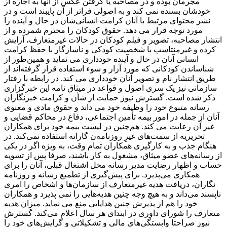
مجرمان بوده و در مصاحبه یا گرفتن عکس از آنها به اجازه از
خودشان بسنده نمی کند و به اصولی فراتر از آن پایبند است و در
نشر محتوای مرتبط با آنان کرامت انسانی‌شان در حال و آینده را
مورد توجه قرار می دهد. حقوق کودکان را محترم شمرده و از
انتشار مصاحبه، تصویر و فیلم کودکان در حالات غیرمتعارف، آرایش
کرده و غیرمنتاسب با شخصیت کودکی و ناسازگار با حفظ کرامت
انسانی آنان در حال و آینده خودداری می نماید و همین‌طور از
شناساندن کودکانی که مورد آزار و سوء استفاده قرار گرفته‌اند از
طریق انتشار نام و تصویر آنان خودداری می کند. در رابطه با رفتار
سازمانی نیز یک سری اصول و قواعد در میثاق نامه این خبرگزاری
ذکر شده است. گسترش نیوز حمایت از شأن و کرامت خبرنگاران
رسانه متبوع خود را وظیفه خود می داند و حقوق مادی و معنوی
آنان از جمله در امور بیمه تأمین اجتماعی، دفاع در محاکم قضایی و
غیر آن رعایت می کند. هم‌چنین در لیست بیمه خود برای همکاران
تحریریه از سمت‌های غیرِ روزنامه‌ن گارانه استفاده نمی‌کند. در
هنگام جذب و به کارگیری همکاران تمام وقت، به ‌ویژه اگر در یکی
از رسانه‌های عضو میثاق، مشغول به کار باشند، صرفا پس از تسویه‌
حساب و اظهار رضایت مدیر رسانه محل اشتغال قبلی، آنان را برای
همکاری می‌پذیرد. برای پیش‌گیری از تطمیع رسانه و روزنامه
‌نگاران، دریافت هدیه غیرمتعارف از سازمان‌ها و اشخاص را امری
ناپسند می‌داند و به ‌هیچ ‌وجه چنین هدیه‌هایی را نمی پذیرد و همکاران
خود را هم از پذیرش چنین هدایایی منع می نماید. میزان هدیه
متعارف را شورای داوری در ابتدای هر سال اعلام می‌کند. گسترش
نیوز صراحتا وابستگی‌های مالی و تشکیلاتی و گرایش‌های خود را