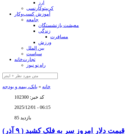
ارز
کریپتوکارنسی
آموزش کسب‌وکار
جامعه
معیشت بازنشستگان
زندگی
مسافرت
ورزش
بین الملل
سیاست
تجارت‌خانه
راه نو نیوز
خانه
»
بانک، بیمه و بودجه
کد خبر: 102300
2025/12/01 - 06:15
85 بازدید
قیمت دلار امروز سر به فلک کشید ( ۹ آذر)