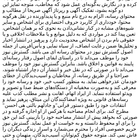
کرده و در نگارش به‌گونه‌ای عمل شود که مخاطب، متوجه تمایز این
دو گونه بشود، تفکیک آگهی و رپرتاژ آگهی صریحا از مطالب و
محتوای رسانه، الزام به درج نام منبع و یا پدیدآورنده در نقل هرگونه
محتوا، خودداری از کاربرد حروف اختصاری برای اشخاص و سایر
شیوه‌های مشابه در کنار نشانی‌دادن به نحوی که بر همان اشخاص،
تعین پیدا کند در مواردی که به دلیل موانع و یا ملاحظات اخلاقی و یا
حقوقی نام بردن از اشخاص محدودیت دارد و پرهیز در انتشار اخبار
و تحلیل‌ها ضمن رعایت انصاف، از سیاه ‌نمایی و یأس‌آفرینی از جمله
اصول گسترش نیوز در محتوای رسانه ای می باشد. گسترش نیوز
خود را موظف می‌داند تا در راستای ایفای اصول رفتار رسانه‌ای
پایبند به قوانین و اخلاق باشد. بنابراین گسترش نیوز خود را موظف
می‌داند تا در صورتی که در نقل خبر و انتشار آن دچار اشتباه شوند،
صراحتا و از طریق رسانه، از مخاطبان و آسیب‌دیدگان از خطای
خودمان عذرخواهی نماید. به منظور کسب خبر، خود و رسانه خود را
معرفی کند و به‌صورت مخفیانه از دستگاه‌های ضبط صدا و تصویر و
ویدئو استفاده ننماید. از ایراد اتهام، اهانت و نشر مطلب کذب علیه
رسانه‌های قانونی به ‌ویژه امضاکنندگان این میثاق، پرهیز نماید و
انتقادات‌ خود را طبق دستور قرآنی"و جادلهم بالتی هی احسن"
مطرح کند. برای انجام مصاحبه با هرکس از او اجازه گرفته و در
صورتی که بخواهد پیش از انتشار مصاحبه خود را بازبینی کند این حق
را برای او محفوظ دانسته و به خواست او عمل نماید. گسترش نیوز
حریم خصوصی افراد را محترم می‌شمارد و اسرار زندگی دیگران را
فاش نمی کند. متوجه حقوق کم‌توانان، آسیب‌دیدگان، متهمان و حتی