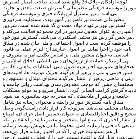
کوچه آزادگان - پلاک 26 واقع شده است. صاحب امتیاز گسترش
نیوز را موسسه فرهنگی مطبوعاتی گسترش صنعت معدن و تجارت
می‌باشد. مدیر مسئول این پایگاه خبری و موسسه فرهنگی
مطبوعاتی صمت نیز ناصر بزرگمهر بوده، مسئولیت سردبیری
گسترش نیوز برعهده میلاد محمدی گذاشته شده است. شروین
اُشیدری به عنوان معاون سردبیر در این مجموعه فعالیت می‌کند و
دبیر بخش گزارش نیز مجتبی اسکندری می‌باشد. گسترش نیوز خود
را موظف کرده است تا اصول اجتماعی و ملی بیان شده در میثاق
نامه خود را اجرا نماید. این اصول عبارتند از: التزام عملی به قانون
اساسی به‌عنوان منشور ملی، بر اساس تکلیف امر به‌ معروف و
نهی از منکر، حمایت از ارزش‌های دینی، انقلابی، اخلاق اسلامی و
هنجارهای عمومی، احترام به اصول دینی، اعتقادات مذهبی، آداب و
سنن قومی و ملی و ‌پرهیز از هرگونه تحریک قومیت ‌ها، اقلیت‌های
دینی و مذهبی، پرهیز از انتشار هرگونه محتوای مبتذل و مستهجن و
صحنه‌های خشن که موجب مخدوش شدن بهداشت روانی جامعه یا
نادیده گرفتن کرامت انسانی گردد، انتشار سریع و به‌ موقع مشکلات
جامعه و پرهیز از ملاحظاتی که منجر به خود سانسوری می‌شود.
میثاق نامه گسترش نیوز در رابطه با محتوای رسانه نیز شامل
بندهای مختلف می‌باشد. سرلوحه کار قرار دادن راست‌گویی و نقل
صحیح و دقیق اخباراقتصادی به ‌عنوان نخستین اصل حرفه‌ای، امتناع
از انتشار اخباری که منبع آنها مشخص و معتبر نباشد و اعتقاد بر آنکه
منبعی که حتی با رعایت اصل محفوظ ماندن هویتش توسط رسانه،
باز هم مسئولیت خبری را که در اختیار رسانه قرار می‌دهد،
نمی‌پذیرد قابل اتکا و اعتماد نیست، خبر را از تحلیل و تفسیر آن جدا