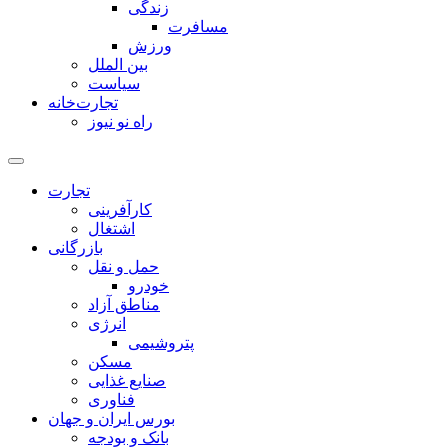
زندگی
مسافرت
ورزش
بین الملل
سیاست
تجارت‌خانه
راه نو نیوز
تجارت
کارآفرینی
اشتغال
بازرگانی
حمل و نقل
خودرو
مناطق آزاد
انرژی
پتروشیمی
مسکن
صنایع غذایی
فناوری
بورس ایران و جهان
بانک و بودجه