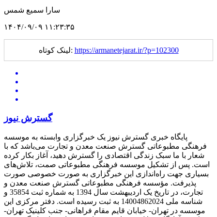
سارا سمیع شمس
۱۴۰۴/۰۹/۰۹ ۱۱:۲۳:۳۵
https://armanetejarat.ir/?p=102300
لینک کوتاه:
گسترش نیوز
پایگاه خبری گسترش نیوز یک خبرگزاری وابسته به موسسه
فرهنگی مطبوعاتی گسترش صنعت معدن و تجارت می‌باشد که با
شعار با ما سبک زندگی اقتصادی را گسترش دهید، آغاز بکار کرده
است. پس از تشکیل موسسه فرهنگی مطبوعاتی صمت، تلاش‌های
بسیاری جهت راه‌اندازی این خبرگزاری به صورت خصوصی صورت
پذیرفت. مؤسسه فرهنگی مطبوعاتی گسترش صنعت معدن و
تجارت، در تاریخ یک اردیبهشت سال 1394 به شماره ثبت 35854 و
شناسه ملی 14004862024 به ثبت رسیده است. دفتر مرکزی این
موسسه در تهران- خیابان قایم مقام فراهانی- جنب کلینیک تهران-