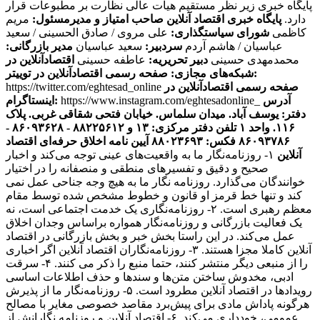
پایگاه خبری زیر نظر مستقیم هیات عالی نظارت بر مطبوعات قرار
دارد.
پایگاه خبری اقتصاد آنلاین
صاحب امتیاز و مدیرمسئول:
مریم
کاظمی
شورای سیاستگذاری:
علی مروی / صادق الحسینی / سعید
عباسیان / هاشم آردم
سردبیر:
سعید عباسیان
مدیر بازرگانی:
محمدمهدی حسینی
دبیر تحریریه:
عاطفه حسینی
اقتصادآنلاین در
صفحه رسمی اقتصادآنلاین در توییتر:
شبکه‌های مجازی:
صفحه رسمی اقتصادآنلاین در
https://twitter.com/eghtesad_online
آدرس
https://www.instagram.com/eghtesadonline_
اینستاگرام:
دفتر: یوسف آباد. میدان سلماس. خیابان فتحی شقاقی غربی. پلاک
۱۱۶. واحد ۱
تلفن دفتر مرکزی: ۱۳ و ۸۸۲۲۵۶۱۲ - ۸۶۰۹۳۶۲۸ -
۸۶۰۹۳۷۸۶ فکس: ۸۸۰۲۳۶۹۳
آیین نامه اخلاق حرفه‌ای اقتصاد
آنلاین
۱- روزنامه‌نگار ما به واقعیت‌های عینی توجه می‌کند و اخبار
صحیح و دقیق و تفسیرهای منطقی و منصفانه را در اختیار
خوانندگان می‌گذارد. روزنامه نگار ما به هیچ وجه جناحی عمل نمی
کند و تنها خط قرمز او قانون و خطوط مشخص شده توسط مقام
معظم رهبری است. ۲- روزنامه‌نگاری یک خدمت اجتماعی است، نه
یک فعالیت بازرگانی و روزنامه‌نگار همواره براساس وجدان اخلاق
عمل می‌کند. در این راستا بخش خبر و بخش بازرگانی در اقتصاد
آنلاین کاملا مجزا هستند. ۳- روزنامه‌نگاران اقتصاد آنلاین اگر اخباری
را از منبعی دیگر منتشر کنند، حتما منبع را ذکر می کنند. ۴- سرقت
ادبی، مخدوش ساختن متن‌ها و سندها و حذف اطلاعات اساسی
رویدادها در اقتصاد آنلاین مطرود است. ۵- روزنامه‌نگار ما از پذیرش
هرگونه پاداش مادی برای پیش‌برد مقاصد خصوصی مغایر با مصالح
عمومی، خودداری می‌کند. ۶- اقتصاد آنلاین و روزنامه نگارانش از