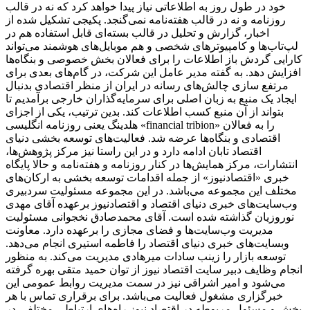
خود در طول روز به اطلاعاتی نیاز پیدا خواهد کرد که نه در قالب
روزنامه و نه در قالب هفته‌نامه نمی‌گنجد. پکیجی تشکیل شده از
اخبار، گزارش و تحلیل در قالب بسته‌ای قابل استفاده هم در
لپ‌تاب‌ها و کامپیوترهای شخصی و هم موبایل‌های هوشمند می‌تواند
کارایی گردش باز اطلاعات را برای فعالان بخش خصوصی و بنگاه‌ها
افزایش دهد. به گفته مدیر عامل این شرکت، در گام‌های بعدی برای
مرتفع سازی چالش‌های رسانه در ایران از منظر اقتصادی بدنبال
ایجاد یک منبع به زبان اصلی برای سرمایه‌گذاران خارجی برآمدیم تا
بتواند از آن منبع کسب اطلاعات کند. بدین ترتیب، یکی از اجزای
هلدینگ یعنی روزنامه انگلیسی «financial tribion» را به فعالان
اقتصادی و بنگاه‌ها عرضه شد. فعالیت‌های توسعه بخشی دنیای
اقتصاد تابان ادامه دارد و در این راستا نیز مرکز پژوهش‌ها،
انتشارات، مرکز همایش‌ها در کنار روزنامه و هفته‌نامه و حالا پایگاه
خبری «اقتصادنیوز» از جمله اقدامات توسعه بخشی به ارکان‌های
مختلف این مجموعه می‌باشد. در این مجموعه مسئولیت سردبیری
وب‌سایت‌های خبری دنیای اقتصاد و اقتصادنیوز برعهده آقای مهدی
نوروزیان گذاشته شده است. آقای محمدصادق نخجوانی مسئولیت
مدیریت وب‌سایت‌ها و فضای مجازی را برعهده دارد. معاونت
وبسایت‌های خبری دنیای اقتصاد را فاطمه استیری انجام می‌دهد.
توسعه بازار را زینب سادات میرهادی مدیریت می‌کند. به منظور
انجام وظایف دبیر سایت اقتصاد نیوز از توان حمید متقی بهره گرفته
می‌شود و امیر اشراقی نیز در سمت مدیریت روابط عمومی این
خبرگزاری مشغول فعالیت می‌باشد. برای برقراری تماس با هر
بخش و مسئول مربوطه در اقتصاد نیوز راه‌های ارتباطی مختلفی در