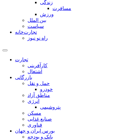
زندگی
مسافرت
ورزش
بین الملل
سیاست
تجارت‌خانه
راه نو نیوز
تجارت
کارآفرینی
اشتغال
بازرگانی
حمل و نقل
خودرو
مناطق آزاد
انرژی
پتروشیمی
مسکن
صنایع غذایی
فناوری
بورس ایران و جهان
بانک و بودجه