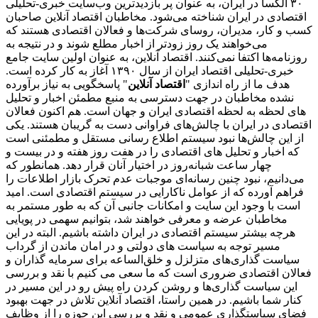
۳۰ الکسا در ایران، به عنوان پر بازدیدترین وب‌سایت خبری-تحلیلی
اقتصادی در ایران شناخته می‌شود. مخاطبان اقتصاد آنلاین صاحبان
کسب و کار، مدیران، روسای شرکت‌ها و فعالان اقتصادی هستند که
می‌خواهند یک روز زودتر از اخبار مطلع شوند و در نتیجه به
روزنامه‌ها اکتفا نمی‌کنند. اقتصاد آنلاین، به عنوان اولین سایت جامع
خبری-تحلیلی اقتصاد ایران از سال ۱۳۹۰ آغاز به کار کرده است.
هدف ما از راه اندازی "
اقتصاد آنلاین
" پاسخگویی به نیاز برآورده
نشده مخاطبان در جهت دسترسی به منبع مطمئن اخبار و تحلیل
های لحظه به لحظه اقتصادی ایران و جهان است. هم اکنون فعالان
اقتصادی در ایران با چالش‌های فراوانی دست به گریبان هستند. یکی
از این چالش‌ها نبود سیستم اطلاع رسانی مستقل و مطمئنی است
که اخبار و تحلیل های اقتصادی را در هفت روز هفته و در بیست و
چهار ساعت شبانه‌روز در اختیار آنان قرار دهد. همانطور که
می‌دانیم، نبود چنین رسانه‌ای موجبات عدم تحرک بازار اطلاعات را
فراهم آورده که از عوامل ناکارایی در سیستم اقتصادی است. امید
است با وجود این سایت و امکانات جانبی آن که به طور مستمر به
مخاطبان عرضه و معرفی خواهند شد، بتوانیم سهمی در پویایی
هرچه بیشتر سیستم اقتصادی در ایران داشته باشیم. البته در این
مسیر توجه به سیاست های دولتی و در امان ماندن از گرداب
سیاست گذاری‌های متزلزل و خلق‌الساعه برای سرمایه گذاران و
فعالان اقتصادی ضروری است که ما سعی می کنیم با نقد و بررسی
این سیاست گذاری‌ها و روشن کردن راه پیش رو در این مسیر در
کنار شما باشیم. در همین راستا، اقتصاد آنلاین تلاش در جهت بهبود
فضای سیاستگذاری عمومی و نقد و بررسی این حوزه را از وظایف