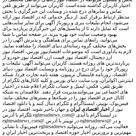
اختیار کاربران گذاشته شده است. کاربران می‌توانند از طریق تلفن
تماس و نمابرهای درج شده در وبسایت این خبرگزاری با بخش
مدنظر ارتباط برقرار کنند. از دیگر خدماتی که در اقتصاد نیوز ارائه
می‌شود، انجام تبلیغات بنری و رپورتاژ آگهی برای سایر سایت‌هایی
است که تمایل دارند تا از پتانسیل‌های این خبرگزاری پربازدید برای
بهبود وضعیت سایت خود بهره ببرند. در صفحه تماس با شما
می‌توانید، راه‌های تماس برای هماهنگی و پذیرش آگهی را در
بخش‌های مختلف گروه رسانه‌ای دنیای اقتصاد را مشاهده نمایید.
لازم به یادآوری است که موضوعات اقتصادنیوز بورس، اقتصاد نیوز
ارز دیجیتال، اقتصاد نیوز قیمت ارز، اقتصاد نیوز خودرو از
پربازدیدترین های روزانه هستند. کاربران می‌توانند آگهی، تبلیغات و
رپورتاژ خود را برای درج در روزنامه و وبسایت اقتصاد نیوز، دنیای
اقتصاد، روزنامه فایننشال تریبیون، هفته نامه تجارت فردا، شبکه
اینترنتی اکوایران، وب سایت دنیای بورس و کلیه کانال‌های تلگرام از
طریق تلفن، فکس، ایمیل و حساب تلگرام اعلام شده در اختیار
مدیریت قرار دهند. علاقمندان به شبکه‎‌های اجتماعی نیز می‌توانند
کانال خبری اقتصاد نیوز را در شبکه‌ها و بسترهای مختلف مانند:
فیس‌بوک، توییتر، اینستاگرام و تلگرام دنبال کنند و با دانلود اقتصاد
نیوز از
اخبار اقتصادی ایران
و جهان باخبر شوند. اقتصاد نیوز در
تلگرام با آدرس eghtesadnews_com@ در اینستاگرام با آیدی
eghtesadnews_com@ در توییتر با آدرس eghtesadnews@ و در
فیس‌بوک با نشانی eghtesadnews فعالیت می‌کند. روزانه می‌توانید
مهم‌ترین و بروزترین اخبار حوزه اقتصاد و پربحث‌ترین اخبار ایران و