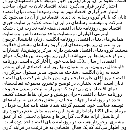
است. علاوه بر آن، پربازدیدترین اخبار مرتبط با هر دسته‌بندی نیز در
اختیار کاربر قرار می‌گیرد. دنیای اقتصاد تابان به عنوان صاحب
امتیاز خبرگزاری اقتصاد نیوز به ثبت رسیده است. دنیای اقتصاد
تابان که با نام گروه رسانه ای دنیای اقتصاد نیز از آن یاد می‌شود یک
شرکت و مؤسسه رسانه‌ای در ایران است. علاوه بر سایت خبری
اقتصاد نیوز، روزنامه دنیای اقتصاد، هفته ‌نامه تجارت فردا، شبکه
اینترنتی اکوایران، وب‌سایت واحد توسعه دانش، وب‌سایت
همایش‌های دنیای اقتصاد، روزنامه انگلیسی ‌زبان فایننشال تریبون
نیز به عنوان زیرمجموعه‌های این گروه رسانه‌ای مشغول فعالیت
هستند. گروه دنیای اقتصاد همچنین دارای مرکز پژوهش‌ها، انتشارات
و مرکز همایش‌ها نیز می‌باشد. اولین زیرمجموعه این هلدینگ، دنیای
اقتصاد، از سال 1381 فعالیت خود را آغاز کرده است. روزنامه
فایننشال تریبیون، نیز به عنوان تنها روزنامه اقتصادی ایران منتشر
شده به زبان انگلیسی شناخته می‌شود. مدیر مسئول خبرگزاری
اقتصاد نیوز آقای علیرضا بختیاری، مدیرعامل شرکت دنیای اقتصاد
تابان است. آقای بختیاری در توضیح و تشریح مجموعه فعالیت‌های
دنیای اقتصاد بیان می‌دارند که: پس از به ثبات رسیدن مجموعه
روزنامه «دنیای اقتصاد» برای پوشش و جبران نقاط ضعف کشف
شده در روزنامه از جهات مختلف و تحقق بخشیدن به برنامه‌های
توسعه فعالیت خود، تصمیم گرفته شد تا هفته نامه تجارت فردا در
تیرماه سال 1391 راه‌اندازی شود. این تصمیم بدلیل عدم برخورداری
از پتانسیل ارائه مقالات، گزارش‌ها و محتوای تحلیلی که از عمق
بیشتری برخوردار هستند، در روزنامه دنیای اقتصاد اخذ شده است.
وی اظهار می‌کند که یک فعال اقتصادی به هر ترتیب در فرآیند کاری