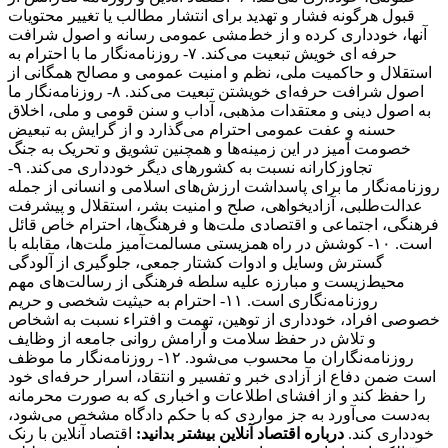
قبول هرگونه فشار و تهدید برای انتشار مطالب یا تغییر محتویات
آنها، خودداری کرده و از خط‌مشی عمومی رسانه و اصول شرافت
حرفه ای خویش تبعیت می‌کند. ۷- روزنامه‌نگار ما با احترام به
استقلال و حاکمیت ملی، نظم و امنیت عمومی و مصالح همگانی از
اصول شرافت حرفه‌ای خویشتن تبعیت می‌کند. ۸- روزنامه‌نگار ما
به اصول دینی و معتقدات مذهبی، آداب و سنن قومی و ملی، اخلاق
حسنه و عفت عمومی احترام می‌گذارد و از گرایش به تبعیض
خصومت آمیز در این زمینه‌ها و همچنین تشویق و تحریک به جنگ
تجاوزکارانه نسبت به کشورهای دیگر خودداری می‌کند. ۹-
روزنامه‌نگار ما برای پاسداشت ارزش‌های اسلامی و انسانی از جمله
عدالت‌طلبی، آزادیخواهی، صلح و امنیت بشر، استقلال و پیشرفت
فرهنگی، اجتماعی و اقتصادی ملت‌ها و فرهنگ‌ها، احترام خاص قائل
است. ۱۰- کوشش در راه همزیستی مسالمت‌آمیز ملت‌ها، مقابله با
گسترش وسایل و ادوات کشتار جمعی، جلوگیری از آلودگی
محیط‌زیست و مبارزه علیه سلطه فرهنگی از رسالت‌های مهم
روزنامه‌نگاری است. ۱۱- احترام به حیثیت شخصی و حریم
خصوصی افراد، خودداری از توهین، تهمت و افتراء نسبت به اشخاص
و تلاش در حفظ سلامت و آرامش روانی جامعه از وظایف
روزنامه‌نگاران ما محسوب می‌شود. ۱۲- روزنامه‌نگار ما موظف
است ضمن دفاع از آزادی خبر و تفسیر و انتقاد، اسرار حرفه‌ای خود
را حفظ کند و از افشای اطلاعات و اخباری که به صورت محرمانه
به‌دست می‌آورد به جز مواردی که با حکم دادگاه مشخص می‌شود،
خودداری کند.
درباره اقتصاد آنلاین بیشتر بدانید:
اقتصاد آنلاین با رنک