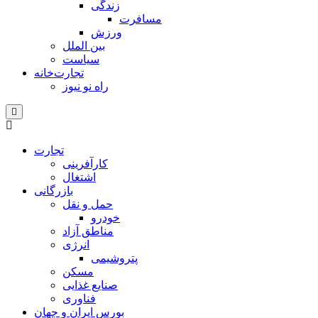
زندگی
مسافرت
ورزش
بین الملل
سیاست
تجارت‌خانه
راه نو نیوز
تجارت
کارآفرینی
اشتغال
بازرگانی
حمل و نقل
خودرو
مناطق آزاد
انرژی
پتروشیمی
مسکن
صنایع غذایی
فناوری
بورس ایران و جهان