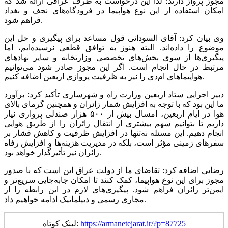
مجوز پرواز دارند؛ لذا این درخواست به طرف عراقی ارائه شد که
امکان استفاده از این نوع هواپیما در فرودگاه‌های نجف و بغداد
فراهم شود.
وی بیان کرد: آقای السودانی قول مساعد برای پیگیری و حل این
موضوع را داده‌اند. البته هنوز به توافق قطعی نرسیده‌ایم، اما
پیگیری‌ها از سوی بخش‌های تخصصی وزارتخانه و سایر نهادهای
مرتبط در حال انجام است. اگر این مجوز صادر شود می‌توانیم
هواپیماهای ام‌دی را نیز به ظرفیت پروازی اربعین اضافه کنیم.
دبیر اجرایی ستاد اربعین وزارت راه و شهرسازی تأکید کرد: برآورد
ما این بود که با توجه به افزایش شمار زائران و همچنین گرمای بالای
هوا در ایام اربعین، امسال بیش از ۵۰۰ هزار صندلی پروازی نیاز
داریم تا بتوانیم سهم بیشتری از انتقال زائران را از طریق هوایی
انجام دهیم. این مسئله نه‌تنها در افزایش ظرفیت و کاهش فشار بر
سفرهای زمینی مؤثر است، بلکه در مدیریت هزینه‌ها و افزایش رفاه
زائران نیز تأثیرگذار خواهد بود.
رضایی اضافه کرد: تقاضای ما از دولت عراق این است که با صدور
مجوز برای این نوع هواپیما، کمک کنند تا امکان جابه‌جایی سریع‌تر و
ایمن‌تر زائران فراهم شود. پیگیری‌های لازم در این رابطه را از
مجاری رسمی و دیپلماتیک ادامه خواهیم داد.
https://armanetejarat.ir/?p=87725
لینک کوتاه: