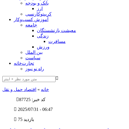
بانک و بودجه
ارز
کریپتوکارنسی
آموزش کسب‌وکار
جامعه
معیشت بازنشستگان
زندگی
مسافرت
ورزش
بین الملل
سیاست
تجارت‌خانه
راه نو نیوز
خانه
»
اقتصاد حمل و نقل
کد خبر: 87725
2025/07/31 - 06:47
75 بازدید