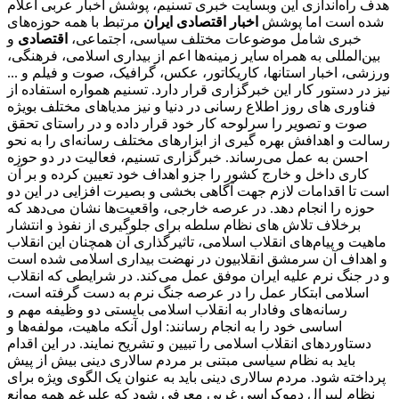
هدف راه‌اندازی این وبسایت خبری تسنیم، پوشش اخبار عربی اعلام
شده است اما پوشش
اخبار اقتصادی ایران
مرتبط با همه حوزه‌های
خبری شامل موضوعات مختلف سیاسی، اجتماعی،
اقتصادی
و
بین‌المللی به همراه سایر زمینه‌ها اعم از بیداری اسلامی، فرهنگی،
ورزشی، اخبار استانها، کاریکاتور، عکس، گرافیک، صوت و فیلم و ...
نیز در دستور کار این خبرگزاری قرار دارد. تسنیم همواره استفاده از
فناوری های روز اطلاع رسانی در دنیا و نیز مدیاهای مختلف بویژه
صوت و تصویر را سرلوحه کار خود قرار داده و در راستای تحقق
رسالت و اهدافش بهره گیری از ابزارهای مختلف رسانه‌ای را به نحو
احسن به عمل می‌رساند. خبرگزاری تسنیم، فعالیت در دو حوزه
کاری داخل و خارج کشور را جزو اهداف خود تعیین کرده و بر آن
است تا اقدامات لازم جهت آگاهی بخشی و بصیرت افزایی در این دو
حوزه را انجام دهد. در عرصه خارجی، واقعیت‌ها نشان می‌دهد که
برخلاف تلاش های نظام سلطه برای جلوگیری از نفوذ و انتشار
ماهیت و پیام‌های انقلاب اسلامی، تاثیرگذاری آن همچنان این انقلاب
و اهداف آن سرمشق انقلابیون در نهضت بیداری اسلامی شده است
و در جنگ نرم علیه ایران موفق عمل می‌کند. در شرایطی که انقلاب
اسلامی ابتکار عمل را در عرصه جنگ نرم به دست گرفته است،
رسانه‌های وفادار به انقلاب اسلامی بایستی دو وظیفه مهم و
اساسی خود را به انجام رسانند: اول آنکه ماهیت، مولفه‌ها و
دستاوردهای انقلاب اسلامی را تبیین و تشریح نمایند. در این اقدام
باید به نظام سیاسی مبتنی بر مردم سالاری دینی بیش از پیش
پرداخته شود. مردم سالاری دینی باید به عنوان یک الگوی ویژه برای
نظام لیبرال دموکراسی غربی معرفی شود که علیرغم همه موانع