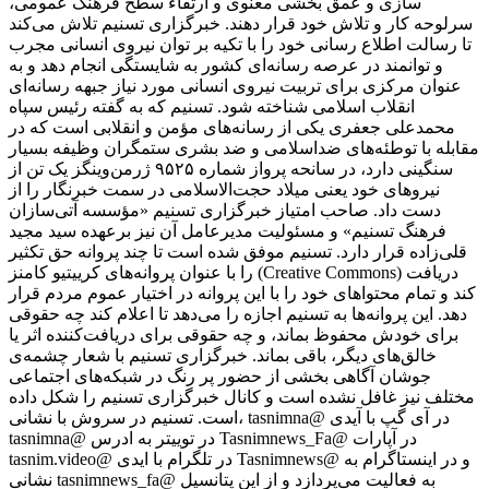
سازی و عمق بخشی معنوی و ارتقاء سطح فرهنگ عمومی،
سرلوحه کار و تلاش خود قرار دهند. خبرگزاری تسنیم تلاش می‌کند
تا رسالت اطلاع رسانی خود را با تکیه بر توان نیروی انسانی مجرب
و توانمند در عرصه رسانه‌ای کشور به شایستگی انجام دهد و به
عنوان مرکزی برای تربیت نیروی انسانی مورد نیاز جبهه رسانه‌ای
انقلاب اسلامی شناخته شود. تسنیم که به گفته رئیس سپاه
محمدعلی جعفری یکی از رسانه‌های مؤمن و انقلابی است که در
مقابله با توطئه‌های ضداسلامی و ضد بشری ستمگران وظیفه بسیار
سنگینی دارد، در سانحه پرواز شماره ۹۵۲۵ ژرمن‌وینگز یک تن از
نیروهای خود یعنی میلاد حجت‌الاسلامی در سمت خبرنگار را از
دست داد. صاحب امتیاز خبرگزاری تسنیم «مؤسسه آتی‌سازان
فرهنگ تسنیم» و مسئولیت مدیرعامل آن نیز برعهده سید مجید
قلی‌زاده‌ قرار دارد. تسنیم موفق شده است تا چند پروانه حق تکثیر
را با عنوان پروانه‌های کرییتیو کامنز (Creative Commons) دریافت
کند و تمام محتواهای خود را با این پروانه در اختیار عموم مردم قرار
دهد. این پروانه‌ها به تسنیم اجازه را می‌دهد تا اعلام کند چه حقوقی
برای خودش محفوظ بماند، و چه حقوقی برای دریافت‌کننده اثر یا
خالق‌های دیگر، باقی بماند. خبرگزاری تسنیم با شعار چشمه‌ی
جوشان آگاهی بخشی از حضور پر رنگ در شبکه‌های اجتماعی
مختلف نیز غافل نشده است و کانال خبرگزاری تسنیم را شکل داده
است. تسنیم در سروش با نشانی، tasnimna@ در آی گپ با آیدی
tasnimna@ در توییتر به ادرس Tasnimnews_Fa@ در آپارات
tasnim.video@ در تلگرام با ایدی Tasnimnews@ و در اینستاگرام به
نشانی tasnimnews_fa@ به فعالیت می‌پردازد و از این پتانسیل