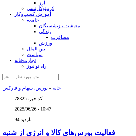
ارز
کریپتوکارنسی
آموزش کسب‌وکار
جامعه
معیشت بازنشستگان
زندگی
مسافرت
ورزش
بین الملل
سیاست
تجارت‌خانه
راه نو نیوز
خانه
»
بورس، سهام و فارکس
کد خبر: 78325
2025/06/26 - 10:47
94 بازدید
فعالیت بورس‌های کالا و انرژی از شنبه