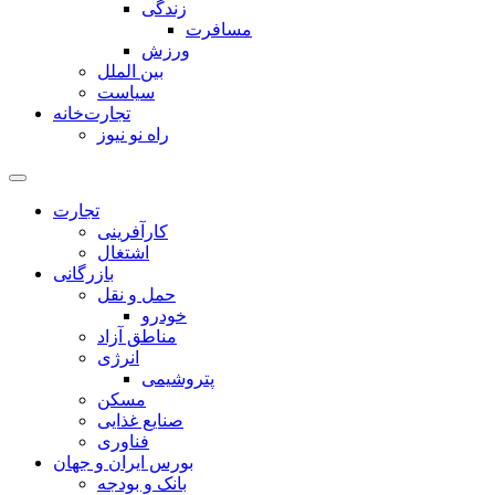
زندگی
مسافرت
ورزش
بین الملل
سیاست
تجارت‌خانه
راه نو نیوز
تجارت
کارآفرینی
اشتغال
بازرگانی
حمل و نقل
خودرو
مناطق آزاد
انرژی
پتروشیمی
مسکن
صنایع غذایی
فناوری
بورس ایران و جهان
بانک و بودجه