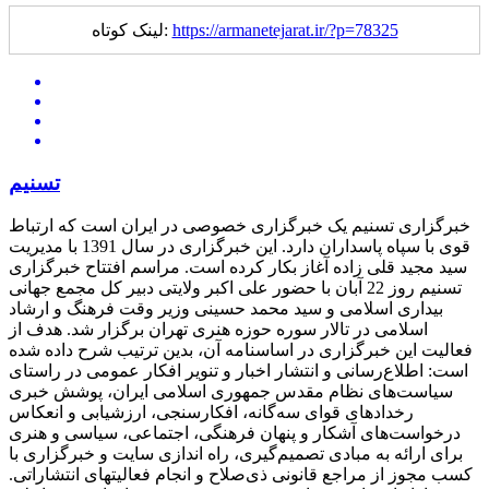
https://armanetejarat.ir/?p=78325
لینک کوتاه:
تسنیم
خبرگزاری تسنیم یک خبرگزاری خصوصی در ایران است که ارتباط
قوی با سپاه پاسداران دارد. این خبرگزاری در سال 1391 با مدیریت
سید مجید قلی زاده آغاز بکار کرده است. مراسم افتتاح خبرگزاری
تسنیم روز 22 آبان با حضور علی اکبر ولایتی دبیر کل مجمع جهانی
بیداری اسلامی و سید محمد حسینی وزیر وقت فرهنگ و ارشاد
اسلامی در تالار سوره حوزه هنری تهران برگزار شد. هدف از
فعالیت این خبرگزاری در اساسنامه آن، بدین ترتیب شرح داده شده
است: اطلاع‌رسانی و انتشار اخبار و تنویر افکار عمومی در راستای
سیاست‌های نظام مقدس جمهوری اسلامی ایران، پوشش خبری
رخدادهای قوای سه‌گانه، افکارسنجی، ارزشیابی و انعکاس
درخواست‌های آشکار و پنهان فرهنگی، اجتماعی، سیاسی و هنری
برای ارائه به مبادی تصمیم‌گیری، راه اندازی سایت و خبرگزاری با
کسب مجوز از مراجع قانونی ذی‌صلاح و انجام فعالیتهای انتشاراتی.