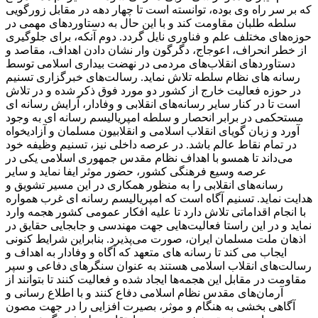
که بر سر راه وی بوده، توانسته است تا چهار دهه در مقابل زورگویی
سلطه طلبان مقاومت کند و با این حال به دستاوردهای مهمی در
حوزه‌های مختلف علم و فناوری نایل گردد. دوم آنکه، برای جلوگیری
از خطر انحراف، اعوجاج، دگرگون وار نشان دادن اهداف، مقاصد و
دستاوردهای انقلاب‌های مردمی در نهضت بیداری اسلامی توسط
رسانه های نظام سلطه تلاش نماید. رسالت‌های خبرگزاری تسنیم
در حوزه فعالیت خارج از کشور دو مورد فوق ذکر شده و در تلاش
است تا در کنار سایر رسانه‌های انقلابی و وفادار، آرایش رسانه ای
مستحکمی در برابر انحصار و سلطه امپریالیسم رسانه ای به وجود
آورد و زبان گویای انقلاب اسلامی و انقلابیون مسلمان و آزادیخواه
در تمام نقاط عالم باشد. در عرصه داخلی نیز، تسنیم وظیفه خود
می‌داند تا همسو با اهداف نظام مقدس جمهوری اسلامی یکی در
عرصه وسیع فرهنگی کشور، حضور موثر ایفا نماید و سایر
رسانه‌های انقلابی را به منظور همکاری در این مسیر تشویق و
هدایت نماید. تسنیم آگاه است که امپریالیسم رسانه ای غرب همواره
با انجام اقداماتی تلاش دارد تا علیه افکار عمومی کشور هجمه وارد
نماید و در این راستا فعالیت‌هایی جهت مهندسی و جابجایی حقایق در
اذهان ملت مسلمان ایران، صورت می‌پذیرد. بنابراین شرایط کنونی
ایجاب می کند تا رسانه های متعهد که آگاه و وفادار به اهداف و
رسالت‌های انقلاب اسلامی هستند به عنوان سنگرهای دفاعی و سپر
مقاومت در مقابل این هجمه‌ها ایجاد شده و فعالیت کنند تا بتوانند از
آرمان‌های مقدس نظام اسلامی دفاع کنند و با اطلاع رسانی و
آگاهی بخشی به هنگام و موثر، بصیرت افزایی را در جهت مصون