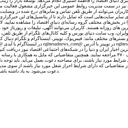
ی دنیای اقتصاد را فاطمه استیری انجام می‌دهد. توسعه بازار را زین
اقی نیز در سمت مدیریت روابط عمومی این خبرگزاری مشغول فعالیت م
اربران می‌توانند از طریق تلفن تماس و نمابرهای درج شده در وبسایت 
رای سایر سایت‌هایی است که تمایل دارند تا از پتانسیل‌های این خبرگزا
 در بخش‌های مختلف گروه رسانه‌ای دنیای اقتصاد را مشاهده نمایید. ل
رین های روزانه هستند. کاربران می‌توانند آگهی، تبلیغات و رپورتاژ خود 
کوایران، وب سایت دنیای بورس و کلیه کانال‌های تلگرام از طریق تلفن،
ر شبکه‌ها و بسترهای مختلف مانند: فیس‌بوک، توییتر، اینستاگرام و تلگرام دنبال ک
رین اخبار ایران و دنیا را در شبکه‌های اجتماعی اقتصاد نیوز دریافت کنی
آدرس تهران، خیابان مطهری، بین میرزای شیرازی و سنایی، پلاک ۳۷۰ مراجعه نمایند. همچنین متقاضیا
ز متقاضیانی که دارای شرایط احراز شغل مورد نیاز باشند از سوی مدی
دعوت می‌شود. به یاد داشته باشید که اقتصاد نیوز با متقاضیان از طریق پیامک یا ایمیل تماس نمی‌گیرد.