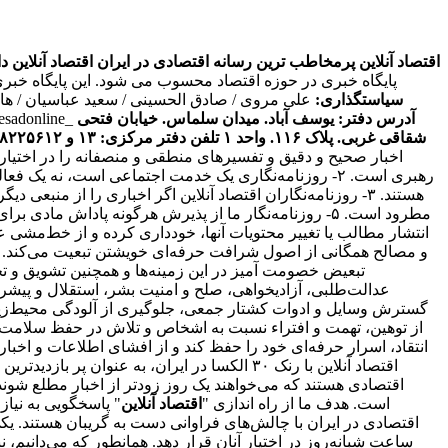
اقتصاد آنلاین پرمخاطب ترین رسانه اقتصادی در ایران
اقتصاد آنلاین دارای مجوز به شما
پایگاه خبری در حوزه اقتصاد محسوب می شود. این پایگاه خبر
سیاستگذاری:
علی مروی / صادق الحسینی / سعید عباسیان / ه
آدرس دفتر: یوسف آباد. میدان سلماس. خیابان فتحی
tesadonline_
شقاقی غربی. پلاک ۱۱۶. واحد ۱
تلفن دفتر مرکزی: ۱۳ و ۸۸۲۲۵۶۱۲ - ۸۶۰۹۳۶۲۸ - ۸۶۰۹۳۷۸۶ فکس: ۸۸۰۲۳۶۹۳
اخبار صحیح و دقیق و تفسیرهای منطقی و منصفانه را در اختیا
رهبری است. ۲- روزنامه‌نگاری یک خدمت اجتماعی است، نه 
انتقاد، اسرار حرفه‌ای خود را حفظ کند و از افشای اطلاعات و اخ
اقتصاد آنلاین با رنک ۳۰ الکسا در ایران، ب
است. هدف ما از راه اندازی "
اقتصاد آنلاین
" پاسخگویی به نیا
اقتصادی در ایران با چالش‌های فراوانی دست به گریبان هستند. ی
ساعت شبانه‌روز در اختیار آنان قرار دهد. همانطور که می‌دانیم،