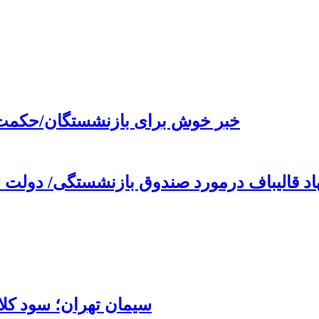
خبر خوش برای بازنشستگان/حکمت 
 قالیباف درمورد صندوق بازنشستگی/ دولت مجبور است ۹۰ درصد صندوق
سیمان تهران؛ سود کلا