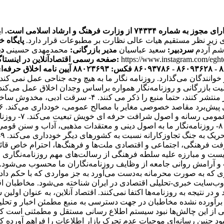
ره ۷۴۳۳۴ از وزارت فرهنگ و ارشاد اسلامی است.
ی زیر نظر مستقیم هیات عالی نظارت بر مطبوعات قرار دارد.
پایگاه خ
اشم آردم
سردبیر:
سعید عباسیان
مدیر بازرگانی:
محمدمهدی حسینی
دب
https://www.instagram.com/egh
صفحه رسمی اقتصادآنلاین در اینستاگرام:
آیین نامه اخلاق حرفه‌ای
ر خوانندگان می‌گذارد. روزنامه نگار ما به هیچ وجه جناحی عمل نم
یک فعالیت بازرگانی و روزنامه‌نگار همواره براساس وجدان اخلاق عمل می‌ک
هستند. ۳- روزنامه‌نگاران اقتصاد آنلاین اگر اخباری را از 
انتشار مطالب یا 
و مصالح همگانی از اصول شرافت حرفه‌ای خویشتن تبعیت می‌کند. ۸- روزنامه‌نگار ما به اصول دینی و
ت
باری که به صورت محرمانه به‌دست می‌آورد به جز مواردی که با حکم 
ه عنوان پر بازدیدترین وب‌سایت خبری-تحلیلی اقتصادی در ایران شناخته می‌شود.
ز برآورده نشده مخاطبان در جهت دسترسی به منبع مطمئن اخبار و تحل
کی از این چالش‌ها نبود سیستم اطلاع رسانی مستقل و مطمئنی است که 
 نبود چنین رسانه‌ای موجبات عدم تحرک بازار اطلاعات را فراهم آورده 