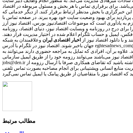
ب سادات میرهادی مدیریت می‌کند. به منظور انجام وظایف دبیر سایت
ی‌باشد. برای برقراری تماس با هر بخش و مسئول مربوطه در اقتصاد
این خبرگزاری با بخش مدنظر ارتباط برقرار کنند. از دیگر خدماتی که
ری پربازدید برای بهبود وضعیت سایت خود بهره ببرند. در صفحه تماس با
ازم به یادآوری است که موضوعات اقتصادنیوز بورس، اقتصاد نیوز ارز
را برای درج در روزنامه و وبسایت اقتصاد نیوز، دنیای اقتصاد، روزنامه
 فکس، ایمیل و حساب تلگرام اعلام شده در اختیار مدیریت قرار دهند.
نند و با دانلود اقتصاد نیوز از
اخبار اقتصادی ایران
و
جهان باخبر شوند. اقتصاد نیوز در تلگرام با آدرس eghtesadnews_com@ در اینستاگرام با آیدی eghtesadnews_com@ در توییتر با آدرس eghtesadnews@ و در فیس‌بوک با نشانی eghtesadnews فعالیت می‌کند.
د. علاوه بر آن، افرادی که تمایل به مراجعه حضوری دارند می‌توانند به
نی که مایل به همکاری با رسانه‌ اقتصاد نیوز می‌باشند می‌توانند رزومه خود را از طریق ایمیل سازمانی
jobs@den.ir تکمیل و ارسال نمایند. پس از بررسی رزومه‌ها، از افرادی که دارای شرایط مورد نیاز باشند، برای مصاحبه دعوت بعمل می‌آید. باید توجه داشته باشید که تقاضای همکاری صرفا با ارسال رزومه از
ریت منابع انسانی وپشتیبانی برای انجام مصاحبه بصورت تماس تلفنی
مطالب مرتبط