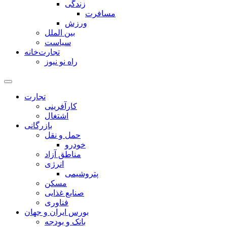
زندگی
مسافرت
ورزش
بین الملل
سیاست
تجارت‌خانه
راه نو نیوز
تجارت
کارآفرینی
اشتغال
بازرگانی
حمل و نقل
خودرو
مناطق آزاد
انرژی
پتروشیمی
مسکن
صنایع غذایی
فناوری
بورس ایران و جهان
بانک و بودجه