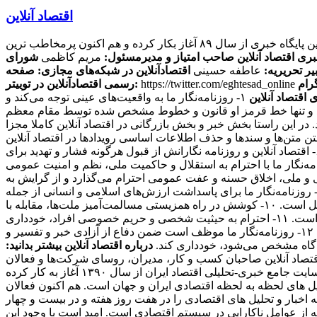
اقتصاد آنلاین
این پایگاه خبری از سال ۸۹ آغاز بکار کرده و هم اکنون پرمخاطب ترین
بری اقتصاد آنلاین
صاحب امتیاز و مدیرمسئول:
مریم کاظمی
شورای
یر تحریریه:
عاطفه حسینی
اقتصادآنلاین در شبکه‌های مجازی:
صفحه
https://twitter.com/eghtesad_online
رسمی اقتصادآنلاین در توییتر:
 اقتصاد آنلاین
۱- روزنامه‌نگار ما به واقعیت‌های عینی توجه می‌کند و
ی کند و تنها خط قرمز او قانون و خطوط مشخص شده توسط مقام معظم
ند. در این راستا بخش خبر و بخش بازرگانی در اقتصاد آنلاین کاملا مجزا
منبعی دیگر منتشر کنند، حتما منبع را ذکر می کنند. ۴- سرقت ادبی، مخدوش ساختن متن‌ها و سندها و حذف اطلاعات اساسی رویدادها در اقتصاد آنلاین
مطرود است. ۵- روزنامه‌نگار ما از پذیرش هرگونه پاداش مادی برای پیش‌برد مقاصد خصوصی مغایر با مصالح عمومی، خودداری می‌کند. ۶- اقتصاد آنلاین و روزنامه نگارانش از قبول هرگونه فشار و تهدید برای
تغییر محتویات آنها، خودداری کرده و از خط‌مشی عمومی رسانه و اصول شرافت حرفه ای خویش تبعیت می‌کند. ۷- روزنامه‌نگار ما با احترام به استقلال و حاکمیت ملی، نظم و امنیت عمومی
 معتقدات مذهبی، آداب و سنن قومی و ملی، اخلاق حسنه و عفت عمومی احترام می‌گذارد و از گرایش به
بعیض خصومت آمیز در این زمینه‌ها و همچنین تشویق و تحریک به جنگ تجاوزکارانه نسبت به کشورهای دیگر خودداری می‌کند. ۹- روزنامه‌نگار ما برای پاسداشت ارزش‌های اسلامی و انسانی از جمله
عدالت‌طلبی، آزادیخواهی، صلح و امنیت بشر، استقلال و پیشرفت فرهنگی، اجتماعی و اقتصادی ملت‌ها و فرهنگ‌ها، احترام خاص قائل است. ۱۰- کوشش در راه همزیستی مسالمت‌آمیز ملت‌ها، مقابله با
گسترش وسایل و ادوات کشتار جمعی، جلوگیری از آلودگی محیط‌زیست و مبارزه علیه سلطه فرهنگی از رسالت‌های مهم روزنامه‌نگاری است. ۱۱- احترام به حیثیت شخصی و حریم خصوصی افراد، خودداری
از توهین، تهمت و افتراء نسبت به اشخاص و تلاش در حفظ سلامت و آرامش روانی جامعه از وظایف روزنامه‌نگاران ما محسوب می‌شود. ۱۲- روزنامه‌نگار ما موظف است ضمن دفاع از آزادی خبر و تفسیر و
دادگاه مشخص می‌شود، خودداری کند.
درباره اقتصاد آنلاین بیشتر بدانید:
 مخاطبان اقتصاد آنلاین صاحبان کسب و کار، مدیران، روسای شرکت‌ها و فعالان
اقتصادی هستند که می‌خواهند یک روز زودتر از اخبار مطلع شوند و در نتیجه به روزنامه‌ها اکتفا نمی‌کنند. اقتصاد آنلاین، به عنوان اولین سایت جامع خبری-تحلیلی اقتصاد ایران از سال ۱۳۹۰ آغاز به کار کرده
یل های لحظه به لحظه اقتصادی ایران و جهان است. هم اکنون فعالان
اخبار و تحلیل های اقتصادی را در هفت روز هفته و در بیست و چهار
که از عوامل ناکارایی در سیستم اقتصادی است. امید است با وجود این