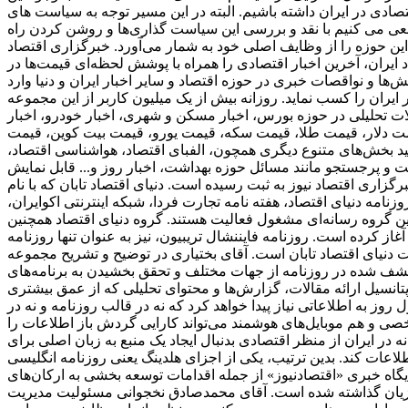
ادی در ایران داشته باشیم. البته در این مسیر توجه به سیاست های
عی می کنیم با نقد و بررسی این سیاست گذاری‌ها و روشن کردن راه
ین حوزه را از وظایف اصلی خود به شمار می‌آورد. خبرگزاری اقتصاد
 ایران، آخرین اخبار اقتصادی را همراه با پوشش لحظه‌ای قیمت‌ها در
ا و نواقصات خبری در حوزه اقتصاد و سایر اخبار ایران و دنیا وارد
ی از پربازدید ترین وبسایت‌های خبری در حوزه دنیای اقتصاد به شمار می‌رود و توانسته است رنک 18 الکسا در ایران را کسب نماید. روزانه بیش از یک میلیون کاربر از این مجموعه
الات تحلیلی در حوزه بورس، اخبار مسکن و شهری، اخبار خودرو، اخبار
ز قیمت دلار، قیمت طلا، قیمت سکه، قیمت یورو، قیمت بیت کوین، قیمت
انید بخش‌های متنوع دیگری همچون، الفبای اقتصاد، هواشناسی اقتصاد،
میت و پرجستجو مانند مسائل حوزه بهداشت، اخبار روز و... قابل نمایش
برگزاری اقتصاد نیوز به ثبت رسیده است. دنیای اقتصاد تابان که با نام
امه دنیای اقتصاد، هفته ‌نامه تجارت فردا، شبکه اینترنتی اکوایران،
ین گروه رسانه‌ای مشغول فعالیت هستند. گروه دنیای اقتصاد همچنین
ز همایش‌ها نیز می‌باشد. اولین زیرمجموعه این هلدینگ، دنیای اقتصاد، از سال 1381 فعالیت خود را آغاز کرده است. روزنامه فایننشال تریبیون، نیز به عنوان تنها روزنامه
دنیای اقتصاد تابان است. آقای بختیاری در توضیح و تشریح مجموعه
کشف شده در روزنامه از جهات مختلف و تحقق بخشیدن به برنامه‌های
دازی شود. این تصمیم بدلیل عدم برخورداری از پتانسیل ارائه مقالات، گزارش‌ها و محتوای تحلیلی که از عمق بیشتری
وز به اطلاعاتی نیاز پیدا خواهد کرد که نه در قالب روزنامه و نه در
شخصی و هم موبایل‌های هوشمند می‌تواند کارایی گردش باز اطلاعات را
ر ایران از منظر اقتصادی بدنبال ایجاد یک منبع به زبان اصلی برای
 هلدینگ یعنی روزنامه انگلیسی «financial tribion» را به فعالان اقتصادی و بنگاه‌ها عرضه شد. فعالیت‌های توسعه
 پایگاه خبری «اقتصادنیوز» از جمله اقدامات توسعه بخشی به ارکان‌های
وزیان گذاشته شده است. آقای محمدصادق نخجوانی مسئولیت مدیریت