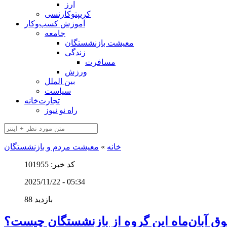
ارز
کریپتوکارنسی
آموزش کسب‌وکار
جامعه
معیشت بازنشستگان
زندگی
مسافرت
ورزش
بین الملل
سیاست
تجارت‌خانه
راه نو نیوز
خانه
»
معیشت مردم و بازنشستگان
کد خبر: 101955
2025/11/22 - 05:34
88 بازدید
 آبان‌ماه این گروه از بازنشستگان چیست؟