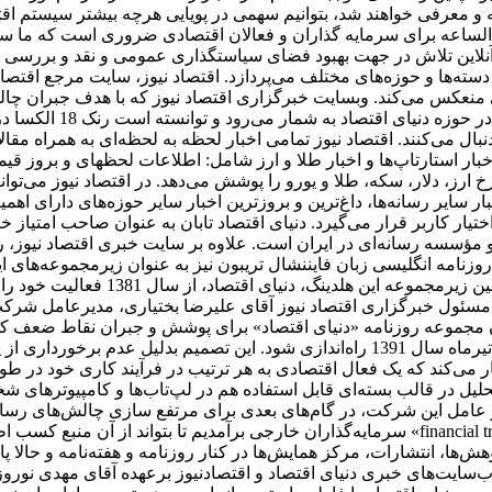
 معرفی خواهند شد، بتوانیم سهمی در پویایی هرچه بیشتر سیستم اقتص
‌الساعه برای سرمایه گذاران و فعالان اقتصادی ضروری است که ما س
 آنلاین تلاش در جهت بهبود فضای سیاستگذاری عمومی و نقد و بررسی ا
سته‌ها و حوزه‌های مختلف می‌پردازد. اقتصاد نیوز، سایت مرجع اقتصاد
منعکس می‌کند. وبسایت خبرگزاری اقتصاد نیوز که با هدف جبران چالش‌ه
عرضه ظهور شده است، یک
نبال می‌کنند. اقتصاد نیوز تمامی اخبار لحظه به لحظه‌ای به همراه مق
، اخبار استارتاپ‌ها و اخبار طلا و ارز شامل: اطلاعات لحظهای و برو
 ارز، دلار، سکه، طلا و یورو را پوشش می‌دهد. در اقتصاد نیوز می‌تو
ر سایر رسانه‌ها، داغ‌ترین و بروزترین اخبار سایر حوزه‌های دارای اه
اختیار کاربر قرار می‌گیرد. دنیای اقتصاد تابان به عنوان صاحب امتیاز خ
مؤسسه رسانه‌ای در ایران است. علاوه بر سایت خبری اقتصاد نیوز، روزن
نامه انگلیسی ‌زبان فایننشال تریبون نیز به عنوان زیرمجموعه‌های ا
دارای مرکز پژوهش‌ها، انتشارات و مرک
مسئول خبرگزاری اقتصاد نیوز آقای علیرضا بختیاری، مدیرعامل شرکت 
سیدن مجموعه روزنامه «دنیای اقتصاد» برای پوشش و جبران نقاط ضعف 
توسعه فعالیت خود، تصمیم گرفته شد تا هفته نامه تجارت فردا در تیرماه سال 1391 راه‌ان
می‌کند که یک فعال اقتصادی به هر ترتیب در فرآیند کاری خود در طول ر
حلیل در قالب بسته‌ای قابل استفاده هم در لپ‌تاب‌ها و کامپیوترهای 
عامل این شرکت، در گام‌های بعدی برای مرتفع سازی چالش‌های رسانه د
سرمایه‌گذاران خارجی برآمدیم تا بتواند از آن منبع کسب اطلاعات کند. بدین ترتیب، یکی از اجزای
وهش‌ها، انتشارات، مرکز همایش‌ها در کنار روزنامه و هفته‌نامه و حالا
سایت‌های خبری دنیای اقتصاد و اقتصادنیوز برعهده آقای مهدی نور