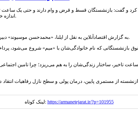
 کرد و گفت: بازنشستگان قسط و قرض و وام دارند و حتی یک ساعت تاخیر
اندازه خلف وعده می‌کند: چرا زندگی سخت بازنشستگان را در نظر نمی‌گیرند.
به گزارش اقتصادآنلاین به نقل از ایلنا، «محمدحسن موسیوند» دبیر اجرایی خانه کارگر لرستان از تاخیر در پرداخت حقوق آبان انتقاد کرد.
قوق بازنشستگانی که نام خانوادگی‌شان با «میم» شروع می‌شود، پرداخ
اعت تاخیر، ساختار زندگی‌شان را به هم می‌ریزد؛ چرا تامین اجتماعی 
ازنشسته از مستمری پایین، درمان پولی و سطح نازل رفاهیات انتقاد دا
https://armanetejarat.ir/?p=101955
لینک کوتاه: