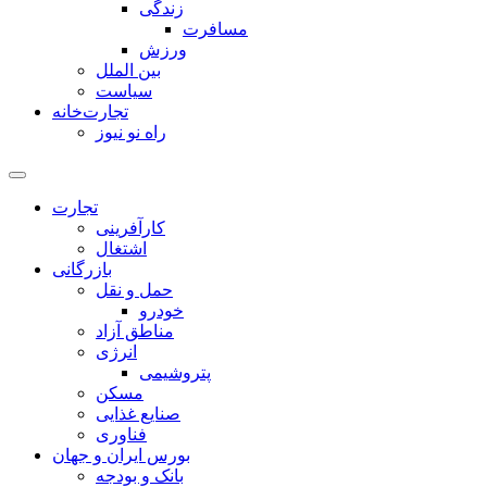
زندگی
مسافرت
ورزش
بین الملل
سیاست
تجارت‌خانه
راه نو نیوز
تجارت
کارآفرینی
اشتغال
بازرگانی
حمل و نقل
خودرو
مناطق آزاد
انرژی
پتروشیمی
مسکن
صنایع غذایی
فناوری
بورس ایران و جهان
بانک و بودجه