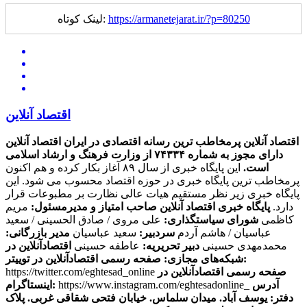
https://armanetejarat.ir/?p=80250
لینک کوتاه:
اقتصاد آنلاین
اقتصاد آنلاین پرمخاطب ترین رسانه اقتصادی در ایران
اقتصاد آنلاین
دارای مجوز به شماره ۷۴۳۳۴ از وزارت فرهنگ و ارشاد اسلامی
است.
این پایگاه خبری از سال ۸۹ آغاز بکار کرده و هم اکنون
پرمخاطب ترین پایگاه خبری در حوزه اقتصاد محسوب می شود. این
پایگاه خبری زیر نظر مستقیم هیات عالی نظارت بر مطبوعات قرار
دارد.
پایگاه خبری اقتصاد آنلاین
صاحب امتیاز و مدیرمسئول:
مریم
کاظمی
شورای سیاستگذاری:
علی مروی / صادق الحسینی / سعید
عباسیان / هاشم آردم
سردبیر:
سعید عباسیان
مدیر بازرگانی:
محمدمهدی حسینی
دبیر تحریریه:
عاطفه حسینی
اقتصادآنلاین در
صفحه رسمی اقتصادآنلاین در توییتر:
شبکه‌های مجازی:
صفحه رسمی اقتصادآنلاین در
https://twitter.com/eghtesad_online
آدرس
https://www.instagram.com/eghtesadonline_
اینستاگرام:
دفتر: یوسف آباد. میدان سلماس. خیابان فتحی شقاقی غربی. پلاک