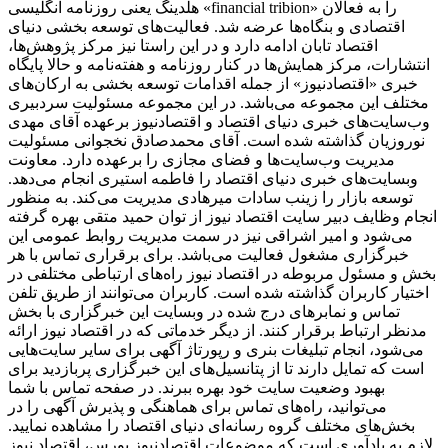
هلدینگ یعنی روزنامه انگلیسی «financial tribion» را به فعالان
اقتصادی و بنگاه‌ها عرضه شد. فعالیت‌های توسعه بخشی دنیای
اقتصاد تابان ادامه دارد و در این راستا نیز مرکز پژوهش‌ها،
انتشارات، مرکز همایش‌ها در کنار روزنامه و هفته‌نامه و حالا پایگاه
خبری «اقتصادنیوز» از جمله اقدامات توسعه بخشی به ارکان‌های
مختلف این مجموعه می‌باشد. در این مجموعه مسئولیت سردبیری
وب‌سایت‌های خبری دنیای اقتصاد و اقتصادنیوز برعهده آقای مهدی
نوروزیان گذاشته شده است. آقای محمدصادق نخجوانی مسئولیت
مدیریت وب‌سایت‌ها و فضای مجازی را برعهده دارد. معاونت
وبسایت‌های خبری دنیای اقتصاد را فاطمه استیری انجام می‌دهد.
توسعه بازار را زینب سادات میرهادی مدیریت می‌کند. به منظور
انجام وظایف دبیر سایت اقتصاد نیوز از توان حمید متقی بهره گرفته
می‌شود و امیر اشراقی نیز در سمت مدیریت روابط عمومی این
خبرگزاری مشغول فعالیت می‌باشد. برای برقراری تماس با هر
بخش و مسئول مربوطه در اقتصاد نیوز راه‌های ارتباطی مختلفی در
اختیار کاربران گذاشته شده است. کاربران می‌توانند از طریق تلفن
تماس و نمابرهای درج شده در وبسایت این خبرگزاری با بخش
مدنظر ارتباط برقرار کنند. از دیگر خدماتی که در اقتصاد نیوز ارائه
می‌شود، انجام تبلیغات بنری و رپورتاژ آگهی برای سایر سایت‌هایی
است که تمایل دارند تا از پتانسیل‌های این خبرگزاری پربازدید برای
بهبود وضعیت سایت خود بهره ببرند. در صفحه تماس با شما
می‌توانید، راه‌های تماس برای هماهنگی و پذیرش آگهی را در
بخش‌های مختلف گروه رسانه‌ای دنیای اقتصاد را مشاهده نمایید.
لازم به یادآوری است که موضوعات اقتصادنیوز بورس، اقتصاد نیوز