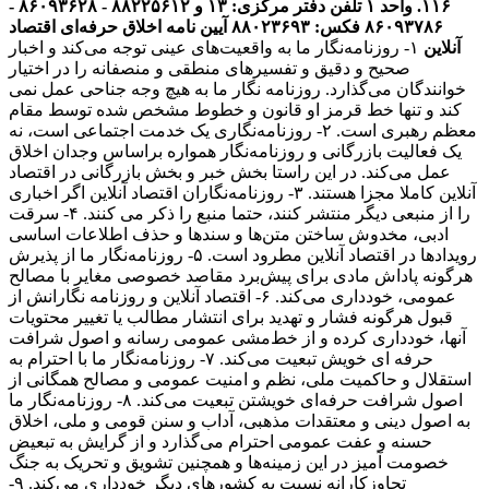
۱۱۶. واحد ۱
تلفن دفتر مرکزی: ۱۳ و ۸۸۲۲۵۶۱۲ - ۸۶۰۹۳۶۲۸ -
۸۶۰۹۳۷۸۶ فکس: ۸۸۰۲۳۶۹۳
آیین نامه اخلاق حرفه‌ای اقتصاد
آنلاین
۱- روزنامه‌نگار ما به واقعیت‌های عینی توجه می‌کند و اخبار
صحیح و دقیق و تفسیرهای منطقی و منصفانه را در اختیار
خوانندگان می‌گذارد. روزنامه نگار ما به هیچ وجه جناحی عمل نمی
کند و تنها خط قرمز او قانون و خطوط مشخص شده توسط مقام
معظم رهبری است. ۲- روزنامه‌نگاری یک خدمت اجتماعی است، نه
یک فعالیت بازرگانی و روزنامه‌نگار همواره براساس وجدان اخلاق
عمل می‌کند. در این راستا بخش خبر و بخش بازرگانی در اقتصاد
آنلاین کاملا مجزا هستند. ۳- روزنامه‌نگاران اقتصاد آنلاین اگر اخباری
را از منبعی دیگر منتشر کنند، حتما منبع را ذکر می کنند. ۴- سرقت
ادبی، مخدوش ساختن متن‌ها و سندها و حذف اطلاعات اساسی
رویدادها در اقتصاد آنلاین مطرود است. ۵- روزنامه‌نگار ما از پذیرش
هرگونه پاداش مادی برای پیش‌برد مقاصد خصوصی مغایر با مصالح
عمومی، خودداری می‌کند. ۶- اقتصاد آنلاین و روزنامه نگارانش از
قبول هرگونه فشار و تهدید برای انتشار مطالب یا تغییر محتویات
آنها، خودداری کرده و از خط‌مشی عمومی رسانه و اصول شرافت
حرفه ای خویش تبعیت می‌کند. ۷- روزنامه‌نگار ما با احترام به
استقلال و حاکمیت ملی، نظم و امنیت عمومی و مصالح همگانی از
اصول شرافت حرفه‌ای خویشتن تبعیت می‌کند. ۸- روزنامه‌نگار ما
به اصول دینی و معتقدات مذهبی، آداب و سنن قومی و ملی، اخلاق
حسنه و عفت عمومی احترام می‌گذارد و از گرایش به تبعیض
خصومت آمیز در این زمینه‌ها و همچنین تشویق و تحریک به جنگ
تجاوزکارانه نسبت به کشورهای دیگر خودداری می‌کند. ۹-