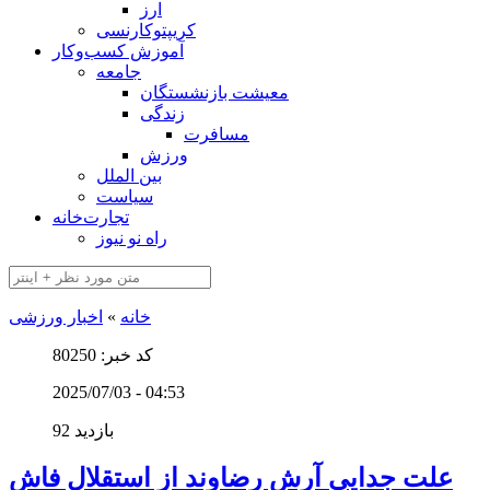
ارز
کریپتوکارنسی
آموزش کسب‌وکار
جامعه
معیشت بازنشستگان
زندگی
مسافرت
ورزش
بین الملل
سیاست
تجارت‌خانه
راه نو نیوز
خانه
»
اخبار ورزشی
کد خبر: 80250
2025/07/03 - 04:53
92 بازدید
علت جدایی آرش رضاوند از استقلال فاش