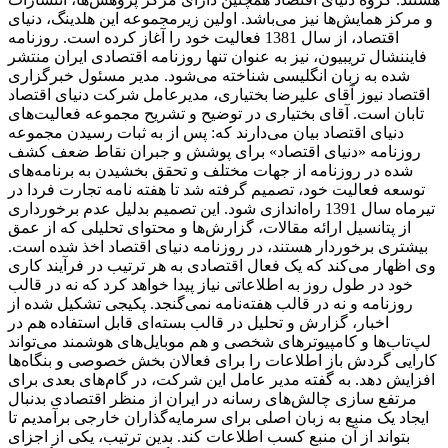
و مرکز همایش‌ها نیز می‌باشد. اولین زیرمجموعه این هلدینگ، دنیای
اقتصاد، از سال 1381 فعالیت خود را آغاز کرده است. روزنامه
فایننشال تریبیون، نیز به عنوان تنها روزنامه اقتصادی ایران منتشر
شده به زبان انگلیسی شناخته می‌شود. مدیر مسئول خبرگزاری
اقتصاد نیوز آقای علیرضا بختیاری، مدیرعامل شرکت دنیای اقتصاد
تابان است. آقای بختیاری در توضیح و تشریح مجموعه فعالیت‌های
دنیای اقتصاد بیان می‌دارند که: پس از به ثبات رسیدن مجموعه
روزنامه «دنیای اقتصاد» برای پوشش و جبران نقاط ضعف کشف
شده در روزنامه از جهات مختلف و تحقق بخشیدن به برنامه‌های
توسعه فعالیت خود، تصمیم گرفته شد تا هفته نامه تجارت فردا در
تیرماه سال 1391 راه‌اندازی شود. این تصمیم بدلیل عدم برخورداری
از پتانسیل ارائه مقالات، گزارش‌ها و محتوای تحلیلی که از عمق
بیشتری برخوردار هستند، در روزنامه دنیای اقتصاد اخذ شده است.
وی اظهار می‌کند که یک فعال اقتصادی به هر ترتیب در فرآیند کاری
خود در طول روز به اطلاعاتی نیاز پیدا خواهد کرد که نه در قالب
روزنامه و نه در قالب هفته‌نامه نمی‌گنجد. پکیجی تشکیل شده از
اخبار، گزارش و تحلیل در قالب بسته‌ای قابل استفاده هم در
لپ‌تاب‌ها و کامپیوترهای شخصی و هم موبایل‌های هوشمند می‌تواند
کارایی گردش باز اطلاعات را برای فعالان بخش خصوصی و بنگاه‌ها
افزایش دهد. به گفته مدیر عامل این شرکت، در گام‌های بعدی برای
مرتفع سازی چالش‌های رسانه در ایران از منظر اقتصادی بدنبال
ایجاد یک منبع به زبان اصلی برای سرمایه‌گذاران خارجی برآمدیم تا
بتواند از آن منبع کسب اطلاعات کند. بدین ترتیب، یکی از اجزای