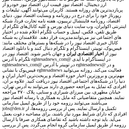
ارز دیجیتال، اقتصاد نیوز قیمت ارز، اقتصاد نیوز خودرو از
پربازدیدترین های روزانه هستند. کاربران می‌توانند آگهی، تبلیغات و
رپورتاژ خود را برای درج در روزنامه و وبسایت اقتصاد نیوز، دنیای
اقتصاد، روزنامه فایننشال تریبیون، هفته نامه تجارت فردا، شبکه
اینترنتی اکوایران، وب سایت دنیای بورس و کلیه کانال‌های تلگرام از
طریق تلفن، فکس، ایمیل و حساب تلگرام اعلام شده در اختیار
مدیریت قرار دهند. علاقمندان به شبکه‎‌های اجتماعی نیز می‌توانند
کانال خبری اقتصاد نیوز را در شبکه‌ها و بسترهای مختلف مانند:
فیس‌بوک، توییتر، اینستاگرام و تلگرام دنبال کنند و با دانلود اقتصاد
نیوز از
اخبار اقتصادی ایران
و جهان باخبر شوند. اقتصاد نیوز در
تلگرام با آدرس eghtesadnews_com@ در اینستاگرام با آیدی
eghtesadnews_com@ در توییتر با آدرس eghtesadnews@ و در
فیس‌بوک با نشانی eghtesadnews فعالیت می‌کند. روزانه می‌توانید
مهم‌ترین و بروزترین اخبار حوزه اقتصاد و پربحث‌ترین اخبار ایران و
دنیا را در شبکه‌های اجتماعی اقتصاد نیوز دریافت کنید. علاوه بر آن،
افرادی که تمایل به مراجعه حضوری دارند می‌توانند به آدرس تهران،
خیابان مطهری، بین میرزای شیرازی و سنایی، پلاک ۳۷۰ مراجعه
نمایند. همچنین متقاضیانی که مایل به همکاری با رسانه‌ اقتصاد نیوز
می‌باشند می‌توانند رزومه خود را از طریق ایمیل سازمانی
jobs@den.ir تکمیل و ارسال نمایند. پس از بررسی رزومه‌ها، از
افرادی که دارای شرایط مورد نیاز باشند، برای مصاحبه دعوت بعمل
می‌آید. باید توجه داشته باشید که تقاضای همکاری صرفا با ارسال
رزومه از طریق ایمیل سازمانی گروه انجام می‌گردد. پس از بررسی