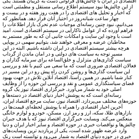
اقتصادی در ایران با چالش‌های فراوانی دست به گریبان هستند. یکی
از این چالش‌ها نبود سیستم اطلاع رسانی مستقل و مطمئنی است
که اخبار و تحلیل های اقتصادی را در هفت روز هفته و در بیست و
چهار ساعت شبانه‌روز در اختیار آنان قرار دهد. همانطور که
می‌دانیم، نبود چنین رسانه‌ای موجبات عدم تحرک بازار اطلاعات را
فراهم آورده که از عوامل ناکارایی در سیستم اقتصادی است. امید
است با وجود این سایت و امکانات جانبی آن که به طور مستمر به
مخاطبان عرضه و معرفی خواهند شد، بتوانیم سهمی در پویایی
هرچه بیشتر سیستم اقتصادی در ایران داشته باشیم. البته در این
مسیر توجه به سیاست های دولتی و در امان ماندن از گرداب
سیاست گذاری‌های متزلزل و خلق‌الساعه برای سرمایه گذاران و
فعالان اقتصادی ضروری است که ما سعی می کنیم با نقد و بررسی
این سیاست گذاری‌ها و روشن کردن راه پیش رو در این مسیر در
کنار شما باشیم. در همین راستا، اقتصاد آنلاین تلاش در جهت بهبود
فضای سیاستگذاری عمومی و نقد و بررسی این حوزه را از وظایف
اصلی خود به شمار می‌آورد. خبرگزاری اقتصاد نیوز یک گروه
رسانه‌ای است که به پوشش اخبار دنیای اقتصاد در دسته‌ها و
حوزه‌های مختلف می‌پردازد. اقتصاد نیوز، سایت مرجع اقتصاد ایران،
آخرین اخبار اقتصادی را همراه با پوشش لحظه‌ای قیمت‌ها در
بازارهای طلا، سکه، ارز و رمز ارز، مسکن، خودرو و لوازم خانگی
منعکس می‌کند. وبسایت خبرگزاری اقتصاد نیوز که با هدف جبران
چالش‌ها و نواقصات خبری در حوزه اقتصاد و سایر اخبار ایران و دنیا
وارد عرضه ظهور شده است، یکی از پربازدید ترین وبسایت‌های
خبری در حوزه دنیای اقتصاد به شمار می‌رود و توانسته است رنک