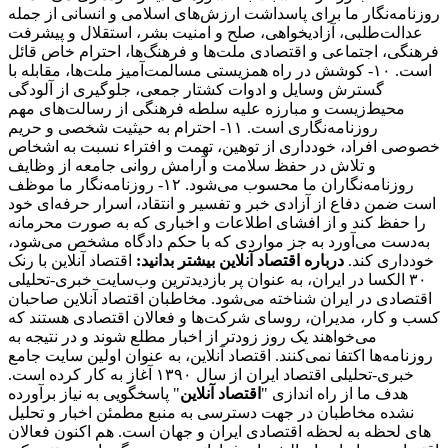
روزنامه‌نگار ما برای پاسداشت ارزش‌های اسلامی و انسانی از جمله
عدالت‌طلبی، آزادیخواهی، صلح و امنیت بشر، استقلال و پیشرفت
فرهنگی، اجتماعی و اقتصادی ملت‌ها و فرهنگ‌ها، احترام خاص قائل
است. ۱۰- کوشش در راه همزیستی مسالمت‌آمیز ملت‌ها، مقابله با
گسترش وسایل و ادوات کشتار جمعی، جلوگیری از آلودگی
محیط‌زیست و مبارزه علیه سلطه فرهنگی از رسالت‌های مهم
روزنامه‌نگاری است. ۱۱- احترام به حیثیت شخصی و حریم
خصوصی افراد، خودداری از توهین، تهمت و افتراء نسبت به اشخاص
و تلاش در حفظ سلامت و آرامش روانی جامعه از وظایف
روزنامه‌نگاران ما محسوب می‌شود. ۱۲- روزنامه‌نگار ما موظف
است ضمن دفاع از آزادی خبر و تفسیر و انتقاد، اسرار حرفه‌ای خود
را حفظ کند و از افشای اطلاعات و اخباری که به صورت محرمانه
به‌دست می‌آورد به جز مواردی که با حکم دادگاه مشخص می‌شود،
خودداری کند.
درباره اقتصاد آنلاین بیشتر بدانید:
اقتصاد آنلاین با رنک
۳۰ الکسا در ایران، به عنوان پر بازدیدترین وب‌سایت خبری-تحلیلی
اقتصادی در ایران شناخته می‌شود. مخاطبان اقتصاد آنلاین صاحبان
کسب و کار، مدیران، روسای شرکت‌ها و فعالان اقتصادی هستند که
می‌خواهند یک روز زودتر از اخبار مطلع شوند و در نتیجه به
روزنامه‌ها اکتفا نمی‌کنند. اقتصاد آنلاین، به عنوان اولین سایت جامع
خبری-تحلیلی اقتصاد ایران از سال ۱۳۹۰ آغاز به کار کرده است.
هدف ما از راه اندازی "
اقتصاد آنلاین
" پاسخگویی به نیاز برآورده
نشده مخاطبان در جهت دسترسی به منبع مطمئن اخبار و تحلیل
های لحظه به لحظه اقتصادی ایران و جهان است. هم اکنون فعالان