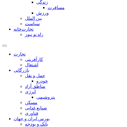
زندگی
مسافرت
ورزش
بین الملل
سیاست
تجارت‌خانه
راه نو نیوز
تجارت
کارآفرینی
اشتغال
بازرگانی
حمل و نقل
خودرو
مناطق آزاد
انرژی
پتروشیمی
مسکن
صنایع غذایی
فناوری
بورس ایران و جهان
بانک و بودجه