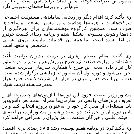
میلیون تن ظرفیت فولاد، اما راندمان تولید پایین است و نیاز به
نرم‌افزار و زیرساخت‌های مدیریتی دارد.
وی تأکید کرد: اقدام دیگر وزارتخانه، ساماندهی مسئولیت اجتماعی
شرکت‌هاست تا هزینه‌ها هدفمند و در مسیر توسعه زیرساخت‌ها
صرف شود. همچنین کارگروه هوشمندسازی برای بهره‌گیری از
داده‌ها و هوش مصنوعی تشکیل شده و برنامه ارتقای کیفیت خودرو
نیز آغاز شده است. اما همه این اقدامات نیازمند نیروی انسانی
متخصص و متعهد است.
وی گفت: مقام معظم رهبری بر تربیت مدیران توانمند تأکید
داشته‌اند و وزارت صنعت نیز طرح پرورش هزار مدیر را در دستور
کار قرار داده است. این طرح با همکاری سازمان مدیریت صنعتی
اجرا می‌شود و دوره اول آن به‌صورت آزمایشی برگزار شده است.
هدف این است که از میان دو هزار نفر شرکت‌کننده، حدود هزار
مدیر شایسته تربیت شوند.
مشاور وزیر صنعت افزود: این دوره‌ها با آزمون‌های چندمرحله‌ای و
تعریف پروژه‌های واقعی در سازمان‌ها همراه است. هر دانش‌پذیر
باید مسئله‌ای از محل کار خود را به‌عنوان پروژه انتخاب کند و در
پایان دوره آن را حل کند. دو استاد راهنما و مشاور از میان اعضای
هیئت علمی و خبرگان صنعت، دانش‌پذیران را همراهی خواهند کرد.
وی تأکید کرد: در برنامه هفتم توسعه، رشد ۸.۵ درصدی برای اقتصاد
و ۲۳ درصدی برای بخش معدن پیش‌بینی شده است که تحقق آن