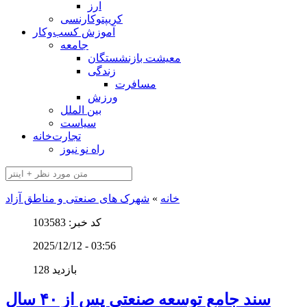
ارز
کریپتوکارنسی
آموزش کسب‌وکار
جامعه
معیشت بازنشستگان
زندگی
مسافرت
ورزش
بین الملل
سیاست
تجارت‌خانه
راه نو نیوز
خانه
»
شهرک های صنعتی و مناطق آزاد
کد خبر: 103583
2025/12/12 - 03:56
128 بازدید
سند جامع توسعه صنعتی پس از ۴۰ سال