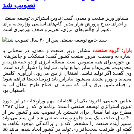
تصویب شد
مشاور وزیر صنعت و معدن، گفت: تدوین استراتژی توسعه صنعتی
و اجرای طرح پرورش هزار مدیر، گام‌های اساسی وزارتخانه برای
عبور از چالش‌های انرژی، تحریم و ضعف بهره‌وری است.
بازار؛ گروه صنعت:
مشاور وزیر صنعت و معدن، در سخنانی با
اشاره به وضعیت امروز صنعت کشور گفت: مشکلات و چالش‌های
این حوزه برای همه ملموس است. مسئله انرژی از دو جنبه هزینه و
محدودیت، تحریم‌ها و سایر موانع تولید، شرایط را دشوار کرده است.
وی گفت: اگر تولید نباشد، اشتغال از بین می‌رود، ارزآوری کاهش
می‌یابد و تورم تشدید می‌شود. بنابراین باید زیرساخت‌ها فراهم شود؛
از جمله تأمین برق و آب که نمونه آن افتتاح طرح انتقال آب به
اصفهان بود.
عباس حسینی، افزود: یکی از اقدامات مهم وزارتخانه در این دوره
تدوین استراتژی توسعه صنعتی است؛ برنامه‌ای که از سال ۱۳۸۲
مطرح بود اما امسال برای نخستین بار تصویب شد و کشور پس از
۴۰ سال صاحب یک سند جامع توسعه صنعتی شد. این سند می‌تواند
مسیر آینده صنعت را مشخص کند و از پراکندگی موجود بکاهد. به
گفته او، ظرفیت سخت‌افزاری تولید در کشور ایجاد شده، مانند ۵۵