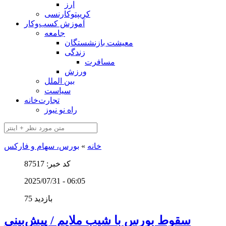
ارز
کریپتوکارنسی
آموزش کسب‌وکار
جامعه
معیشت بازنشستگان
زندگی
مسافرت
ورزش
بین الملل
سیاست
تجارت‌خانه
راه نو نیوز
خانه
»
بورس، سهام و فارکس
کد خبر: 87517
2025/07/31 - 06:05
75 بازدید
سقوط بورس با شیب ملایم / پیش‌بینی