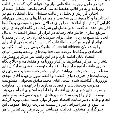
خود در طول روز به اطلاعاتی نیاز پیدا خواهد کرد که نه در قالب
روزنامه و نه در قالب هفته‌نامه نمی‌گنجد. پکیجی تشکیل شده از
اخبار، گزارش و تحلیل در قالب بسته‌ای قابل استفاده هم در
لپ‌تاب‌ها و کامپیوترهای شخصی و هم موبایل‌های هوشمند می‌تواند
کارایی گردش باز اطلاعات را برای فعالان بخش خصوصی و بنگاه‌ها
افزایش دهد. به گفته مدیر عامل این شرکت، در گام‌های بعدی برای
مرتفع سازی چالش‌های رسانه در ایران از منظر اقتصادی بدنبال
ایجاد یک منبع به زبان اصلی برای سرمایه‌گذاران خارجی برآمدیم تا
بتواند از آن منبع کسب اطلاعات کند. بدین ترتیب، یکی از اجزای
هلدینگ یعنی روزنامه انگلیسی «financial tribion» را به فعالان
اقتصادی و بنگاه‌ها عرضه شد. فعالیت‌های توسعه بخشی دنیای
اقتصاد تابان ادامه دارد و در این راستا نیز مرکز پژوهش‌ها،
انتشارات، مرکز همایش‌ها در کنار روزنامه و هفته‌نامه و حالا پایگاه
خبری «اقتصادنیوز» از جمله اقدامات توسعه بخشی به ارکان‌های
مختلف این مجموعه می‌باشد. در این مجموعه مسئولیت سردبیری
وب‌سایت‌های خبری دنیای اقتصاد و اقتصادنیوز برعهده آقای مهدی
نوروزیان گذاشته شده است. آقای محمدصادق نخجوانی مسئولیت
مدیریت وب‌سایت‌ها و فضای مجازی را برعهده دارد. معاونت
وبسایت‌های خبری دنیای اقتصاد را فاطمه استیری انجام می‌دهد.
توسعه بازار را زینب سادات میرهادی مدیریت می‌کند. به منظور
انجام وظایف دبیر سایت اقتصاد نیوز از توان حمید متقی بهره گرفته
می‌شود و امیر اشراقی نیز در سمت مدیریت روابط عمومی این
خبرگزاری مشغول فعالیت می‌باشد. برای برقراری تماس با هر