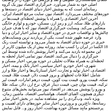
اصلی خود به شمار می‌آورد. خبرگزاری اقتصاد نیوز یک گروه
رسانه‌ای است که به پوشش اخبار دنیای اقتصاد در دسته‌ها و
حوزه‌های مختلف می‌پردازد. اقتصاد نیوز، سایت مرجع اقتصاد ایران،
آخرین اخبار اقتصادی را همراه با پوشش لحظه‌ای قیمت‌ها در
بازارهای طلا، سکه، ارز و رمز ارز، مسکن، خودرو و لوازم خانگی
منعکس می‌کند. وبسایت خبرگزاری اقتصاد نیوز که با هدف جبران
چالش‌ها و نواقصات خبری در حوزه اقتصاد و سایر اخبار ایران و دنیا
وارد عرضه ظهور شده است، یکی از پربازدید ترین وبسایت‌های
خبری در حوزه دنیای اقتصاد به شمار می‌رود و توانسته است رنک
18 الکسا در ایران را کسب نماید. روزانه بیش از یک میلیون کاربر از
این مجموعه بازدید می‌کنند و اخبار پوشش داده شده توسط این
خبرگزاری را دنبال می‌کنند. اقتصاد نیوز تمامی اخبار لحظه به
لحظه‌ای به همراه مقالات تحلیلی در حوزه بورس، اخبار مسکن و
شهری، اخبار خودرو، اخبار سیاسی، اخبار بانک و بیمه، اخبار
اقتصادی، اخبار تولید و تجارت، اخبار استارتاپ‌ها و اخبار طلا و ارز
شامل: اطلاعات لحظهای و بروز قیمت دلار، قیمت طلا، قیمت
سکه، قیمت یورو، قیمت بیت کوین، قیمت درهم امارات، قیمت لیر
ترکیه، قیمت یوان چین، قیمت دینار عراق، نرخ ارز، دلار، سکه، طلا
و یورو را پوشش می‌دهد. در اقتصاد نیوز می‌توانید بخش‌های متنوع
دیگری همچون، الفبای اقتصاد، هواشناسی اقتصاد، ماشین زمان،
ویژه نامه، وب‌گردی را نیز مشاهده نمایید. در بخش اخبار سایر
رسانه‌ها، داغ‌ترین و بروزترین اخبار سایر حوزه‌های دارای اهمیت و
پرجستجو مانند مسائل حوزه بهداشت، اخبار روز و... قابل نمایش