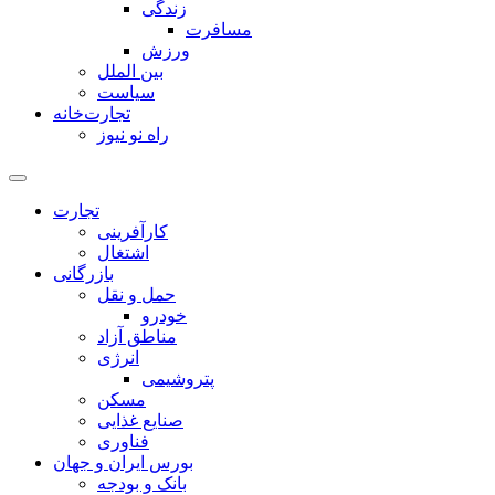
زندگی
مسافرت
ورزش
بین الملل
سیاست
تجارت‌خانه
راه نو نیوز
تجارت
کارآفرینی
اشتغال
بازرگانی
حمل و نقل
خودرو
مناطق آزاد
انرژی
پتروشیمی
مسکن
صنایع غذایی
فناوری
بورس ایران و جهان
بانک و بودجه