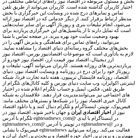
بخش و مسئول مربوطه در اقتصاد نیوز راه‌های ارتباطی مختلفی در
اختیار کاربران گذاشته شده است. کاربران می‌توانند از طریق تلفن
تماس و نمابرهای درج شده در وبسایت این خبرگزاری با بخش
مدنظر ارتباط برقرار کنند. از دیگر خدماتی که در اقتصاد نیوز ارائه
می‌شود، انجام تبلیغات بنری و رپورتاژ آگهی برای سایر سایت‌هایی
است که تمایل دارند تا از پتانسیل‌های این خبرگزاری پربازدید برای
بهبود وضعیت سایت خود بهره ببرند. در صفحه تماس با شما
می‌توانید، راه‌های تماس برای هماهنگی و پذیرش آگهی را در
بخش‌های مختلف گروه رسانه‌ای دنیای اقتصاد را مشاهده نمایید.
لازم به یادآوری است که موضوعات اقتصادنیوز بورس، اقتصاد نیوز
ارز دیجیتال، اقتصاد نیوز قیمت ارز، اقتصاد نیوز خودرو از
پربازدیدترین های روزانه هستند. کاربران می‌توانند آگهی، تبلیغات و
رپورتاژ خود را برای درج در روزنامه و وبسایت اقتصاد نیوز، دنیای
اقتصاد، روزنامه فایننشال تریبیون، هفته نامه تجارت فردا، شبکه
اینترنتی اکوایران، وب سایت دنیای بورس و کلیه کانال‌های تلگرام از
طریق تلفن، فکس، ایمیل و حساب تلگرام اعلام شده در اختیار
مدیریت قرار دهند. علاقمندان به شبکه‎‌های اجتماعی نیز می‌توانند
کانال خبری اقتصاد نیوز را در شبکه‌ها و بسترهای مختلف مانند:
فیس‌بوک، توییتر، اینستاگرام و تلگرام دنبال کنند و با دانلود اقتصاد
نیوز از
اخبار اقتصادی ایران
و جهان باخبر شوند. اقتصاد نیوز در
تلگرام با آدرس eghtesadnews_com@ در اینستاگرام با آیدی
eghtesadnews_com@ در توییتر با آدرس eghtesadnews@ و در
فیس‌بوک با نشانی eghtesadnews فعالیت می‌کند. روزانه می‌توانید
مهم‌ترین و بروزترین اخبار حوزه اقتصاد و پربحث‌ترین اخبار ایران و