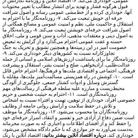
عمومی، خودداری می‌کند. ۶- اقتصاد آنلاین و روزنامه نگارانش از
قبول هرگونه فشار و تهدید برای انتشار مطالب یا تغییر محتویات
آنها، خودداری کرده و از خط‌مشی عمومی رسانه و اصول شرافت
حرفه ای خویش تبعیت می‌کند. ۷- روزنامه‌نگار ما با احترام به
استقلال و حاکمیت ملی، نظم و امنیت عمومی و مصالح همگانی از
اصول شرافت حرفه‌ای خویشتن تبعیت می‌کند. ۸- روزنامه‌نگار ما
به اصول دینی و معتقدات مذهبی، آداب و سنن قومی و ملی، اخلاق
حسنه و عفت عمومی احترام می‌گذارد و از گرایش به تبعیض
خصومت آمیز در این زمینه‌ها و همچنین تشویق و تحریک به جنگ
تجاوزکارانه نسبت به کشورهای دیگر خودداری می‌کند. ۹-
روزنامه‌نگار ما برای پاسداشت ارزش‌های اسلامی و انسانی از جمله
عدالت‌طلبی، آزادیخواهی، صلح و امنیت بشر، استقلال و پیشرفت
فرهنگی، اجتماعی و اقتصادی ملت‌ها و فرهنگ‌ها، احترام خاص قائل
است. ۱۰- کوشش در راه همزیستی مسالمت‌آمیز ملت‌ها، مقابله با
گسترش وسایل و ادوات کشتار جمعی، جلوگیری از آلودگی
محیط‌زیست و مبارزه علیه سلطه فرهنگی از رسالت‌های مهم
روزنامه‌نگاری است. ۱۱- احترام به حیثیت شخصی و حریم
خصوصی افراد، خودداری از توهین، تهمت و افتراء نسبت به اشخاص
و تلاش در حفظ سلامت و آرامش روانی جامعه از وظایف
روزنامه‌نگاران ما محسوب می‌شود. ۱۲- روزنامه‌نگار ما موظف
است ضمن دفاع از آزادی خبر و تفسیر و انتقاد، اسرار حرفه‌ای خود
را حفظ کند و از افشای اطلاعات و اخباری که به صورت محرمانه
به‌دست می‌آورد به جز مواردی که با حکم دادگاه مشخص می‌شود،
خودداری کند.
درباره اقتصاد آنلاین بیشتر بدانید:
اقتصاد آنلاین با رنک