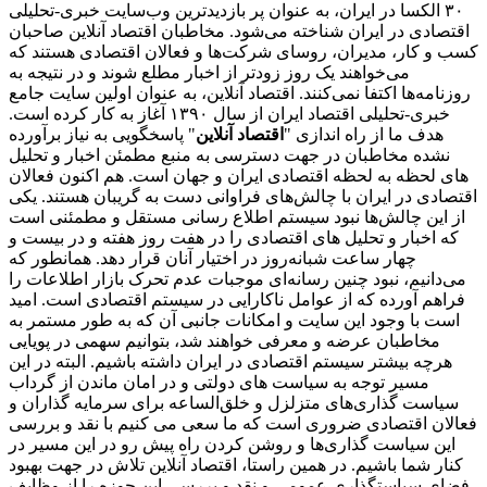
۳۰ الکسا در ایران، به عنوان پر بازدیدترین وب‌سایت خبری-تحلیلی
اقتصادی در ایران شناخته می‌شود. مخاطبان اقتصاد آنلاین صاحبان
کسب و کار، مدیران، روسای شرکت‌ها و فعالان اقتصادی هستند که
می‌خواهند یک روز زودتر از اخبار مطلع شوند و در نتیجه به
روزنامه‌ها اکتفا نمی‌کنند. اقتصاد آنلاین، به عنوان اولین سایت جامع
خبری-تحلیلی اقتصاد ایران از سال ۱۳۹۰ آغاز به کار کرده است.
هدف ما از راه اندازی "
اقتصاد آنلاین
" پاسخگویی به نیاز برآورده
نشده مخاطبان در جهت دسترسی به منبع مطمئن اخبار و تحلیل
های لحظه به لحظه اقتصادی ایران و جهان است. هم اکنون فعالان
اقتصادی در ایران با چالش‌های فراوانی دست به گریبان هستند. یکی
از این چالش‌ها نبود سیستم اطلاع رسانی مستقل و مطمئنی است
که اخبار و تحلیل های اقتصادی را در هفت روز هفته و در بیست و
چهار ساعت شبانه‌روز در اختیار آنان قرار دهد. همانطور که
می‌دانیم، نبود چنین رسانه‌ای موجبات عدم تحرک بازار اطلاعات را
فراهم آورده که از عوامل ناکارایی در سیستم اقتصادی است. امید
است با وجود این سایت و امکانات جانبی آن که به طور مستمر به
مخاطبان عرضه و معرفی خواهند شد، بتوانیم سهمی در پویایی
هرچه بیشتر سیستم اقتصادی در ایران داشته باشیم. البته در این
مسیر توجه به سیاست های دولتی و در امان ماندن از گرداب
سیاست گذاری‌های متزلزل و خلق‌الساعه برای سرمایه گذاران و
فعالان اقتصادی ضروری است که ما سعی می کنیم با نقد و بررسی
این سیاست گذاری‌ها و روشن کردن راه پیش رو در این مسیر در
کنار شما باشیم. در همین راستا، اقتصاد آنلاین تلاش در جهت بهبود
فضای سیاستگذاری عمومی و نقد و بررسی این حوزه را از وظایف