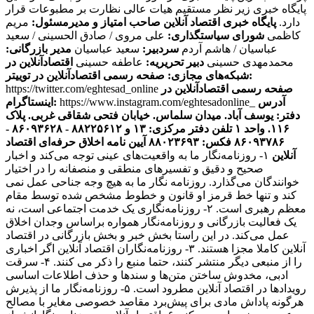
پایگاه خبری زیر نظر مستقیم هیات عالی نظارت بر مطبوعات قرار
دارد.
پایگاه خبری اقتصاد آنلاین
صاحب امتیاز و مدیرمسئول:
مریم
کاظمی
شورای سیاستگذاری:
علی مروی / صادق الحسینی / سعید
عباسیان / هاشم آردم
سردبیر:
سعید عباسیان
مدیر بازرگانی:
محمدمهدی حسینی
دبیر تحریریه:
عاطفه حسینی
اقتصادآنلاین در
صفحه رسمی اقتصادآنلاین در توییتر:
شبکه‌های مجازی:
صفحه رسمی اقتصادآنلاین در
https://twitter.com/eghtesad_online
آدرس
https://www.instagram.com/eghtesadonline_
اینستاگرام:
دفتر: یوسف آباد. میدان سلماس. خیابان فتحی شقاقی غربی. پلاک
۱۱۶. واحد ۱
تلفن دفتر مرکزی: ۱۳ و ۸۸۲۲۵۶۱۲ - ۸۶۰۹۳۶۲۸ -
۸۶۰۹۳۷۸۶ فکس: ۸۸۰۲۳۶۹۳
آیین نامه اخلاق حرفه‌ای اقتصاد
آنلاین
۱- روزنامه‌نگار ما به واقعیت‌های عینی توجه می‌کند و اخبار
صحیح و دقیق و تفسیرهای منطقی و منصفانه را در اختیار
خوانندگان می‌گذارد. روزنامه نگار ما به هیچ وجه جناحی عمل نمی
کند و تنها خط قرمز او قانون و خطوط مشخص شده توسط مقام
معظم رهبری است. ۲- روزنامه‌نگاری یک خدمت اجتماعی است، نه
یک فعالیت بازرگانی و روزنامه‌نگار همواره براساس وجدان اخلاق
عمل می‌کند. در این راستا بخش خبر و بخش بازرگانی در اقتصاد
آنلاین کاملا مجزا هستند. ۳- روزنامه‌نگاران اقتصاد آنلاین اگر اخباری
را از منبعی دیگر منتشر کنند، حتما منبع را ذکر می کنند. ۴- سرقت
ادبی، مخدوش ساختن متن‌ها و سندها و حذف اطلاعات اساسی
رویدادها در اقتصاد آنلاین مطرود است. ۵- روزنامه‌نگار ما از پذیرش
هرگونه پاداش مادی برای پیش‌برد مقاصد خصوصی مغایر با مصالح