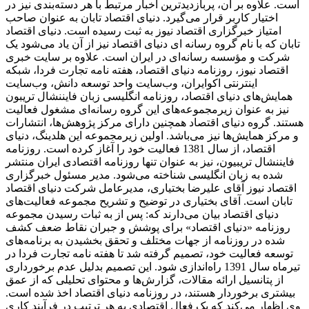
است. علاوه بر آن، پربازدیدترین اخبار مرتبط با هر دسته‌بندی نیز در
اختیار کاربر قرار می‌گیرد. دنیای اقتصاد تابان به عنوان صاحب
امتیاز خبرگزاری اقتصاد نیوز به ثبت رسیده است. دنیای اقتصاد
تابان که با نام گروه رسانه ای دنیای اقتصاد نیز از آن یاد می‌شود یک
شرکت و مؤسسه رسانه‌ای در ایران است. علاوه بر سایت خبری
اقتصاد نیوز، روزنامه دنیای اقتصاد، هفته ‌نامه تجارت فردا، شبکه
اینترنتی اکوایران، وب‌سایت واحد توسعه دانش، وب‌سایت
همایش‌های دنیای اقتصاد، روزنامه انگلیسی ‌زبان فایننشال تریبون
نیز به عنوان زیرمجموعه‌های این گروه رسانه‌ای مشغول فعالیت
هستند. گروه دنیای اقتصاد همچنین دارای مرکز پژوهش‌ها، انتشارات
و مرکز همایش‌ها نیز می‌باشد. اولین زیرمجموعه این هلدینگ، دنیای
اقتصاد، از سال 1381 فعالیت خود را آغاز کرده است. روزنامه
فایننشال تریبیون، نیز به عنوان تنها روزنامه اقتصادی ایران منتشر
شده به زبان انگلیسی شناخته می‌شود. مدیر مسئول خبرگزاری
اقتصاد نیوز آقای علیرضا بختیاری، مدیرعامل شرکت دنیای اقتصاد
تابان است. آقای بختیاری در توضیح و تشریح مجموعه فعالیت‌های
دنیای اقتصاد بیان می‌دارند که: پس از به ثبات رسیدن مجموعه
روزنامه «دنیای اقتصاد» برای پوشش و جبران نقاط ضعف کشف
شده در روزنامه از جهات مختلف و تحقق بخشیدن به برنامه‌های
توسعه فعالیت خود، تصمیم گرفته شد تا هفته نامه تجارت فردا در
تیرماه سال 1391 راه‌اندازی شود. این تصمیم بدلیل عدم برخورداری
از پتانسیل ارائه مقالات، گزارش‌ها و محتوای تحلیلی که از عمق
بیشتری برخوردار هستند، در روزنامه دنیای اقتصاد اخذ شده است.
وی اظهار می‌کند که یک فعال اقتصادی به هر ترتیب در فرآیند کاری