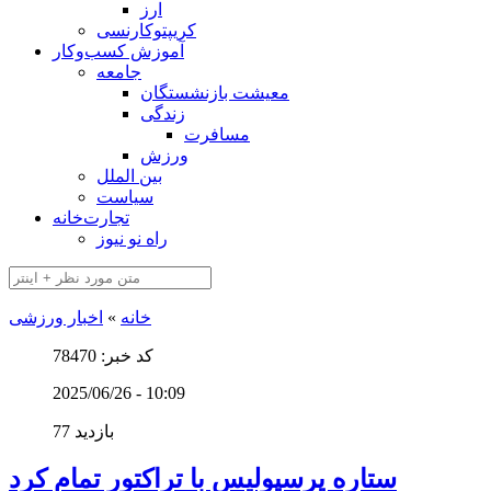
ارز
کریپتوکارنسی
آموزش کسب‌وکار
جامعه
معیشت بازنشستگان
زندگی
مسافرت
ورزش
بین الملل
سیاست
تجارت‌خانه
راه نو نیوز
خانه
»
اخبار ورزشی
کد خبر: 78470
2025/06/26 - 10:09
77 بازدید
ستاره پرسپولیس با تراکتور تمام کرد