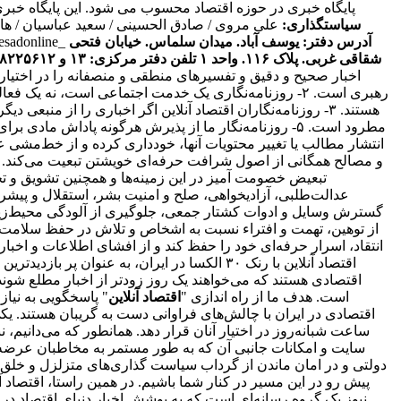
پایگاه خبری در حوزه اقتصاد محسوب می شود. این پایگاه خبر
سیاستگذاری:
علی مروی / صادق الحسینی / سعید عباسیان / ه
آدرس دفتر: یوسف آباد. میدان سلماس. خیابان فتحی
tesadonline_
شقاقی غربی. پلاک ۱۱۶. واحد ۱
تلفن دفتر مرکزی: ۱۳ و ۸۸۲۲۵۶۱۲ - ۸۶۰۹۳۶۲۸ - ۸۶۰۹۳۷۸۶ فکس: ۸۸۰۲۳۶۹۳
اخبار صحیح و دقیق و تفسیرهای منطقی و منصفانه را در اختیا
رهبری است. ۲- روزنامه‌نگاری یک خدمت اجتماعی است، نه 
انتقاد، اسرار حرفه‌ای خود را حفظ کند و از افشای اطلاعات و اخ
اقتصاد آنلاین با رنک ۳۰ الکسا در ایران، ب
است. هدف ما از راه اندازی "
اقتصاد آنلاین
" پاسخگویی به نیا
اقتصادی در ایران با چالش‌های فراوانی دست به گریبان هستند. ی
ساعت شبانه‌روز در اختیار آنان قرار دهد. همانطور که می‌دانیم،
سایت و امکانات جانبی آن که به طور مستمر به مخاطبان عرضه و
دولتی و در امان ماندن از گرداب سیاست گذاری‌های متزلزل و خلق
پیش رو در این مسیر در کنار شما باشیم. در همین راستا، اقتصاد
نیوز یک گروه رسانه‌ای است که به پوشش اخبار دنیای اقتصاد در د