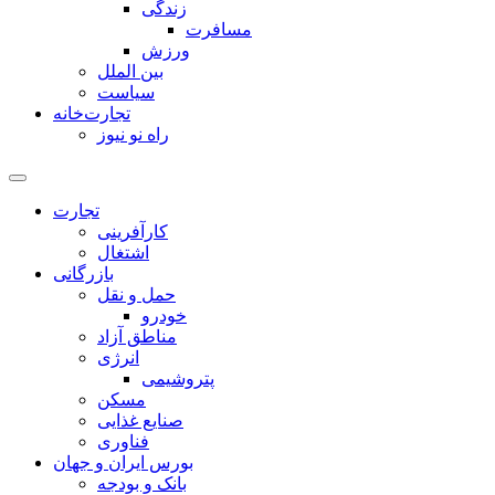
زندگی
مسافرت
ورزش
بین الملل
سیاست
تجارت‌خانه
راه نو نیوز
تجارت
کارآفرینی
اشتغال
بازرگانی
حمل و نقل
خودرو
مناطق آزاد
انرژی
پتروشیمی
مسکن
صنایع غذایی
فناوری
بورس ایران و جهان
بانک و بودجه