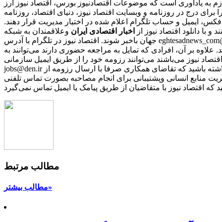
ازم به یادآوری است که موضوعات اقتصادنیوز بورس، اقتصاد نیوز ارز
را برای درج در روزنامه و وبسایت اقتصاد نیوز، دنیای اقتصاد، روزنامه
 فکس، ایمیل و حساب تلگرام اعلام شده در اختیار مدیریت قرار دهند.
نند و با دانلود اقتصاد نیوز از
اخبار اقتصادی ایران
و
جهان باخبر شوند. اقتصاد نیوز در تلگرام با آدرس eghtesadnews_com@ در اینستاگرام با آیدی eghtesadnews_com@ در توییتر با آدرس eghtesadnews@ و در فیس‌بوک با نشانی eghtesadnews فعالیت می‌کند.
د. علاوه بر آن، افرادی که تمایل به مراجعه حضوری دارند می‌توانند به
نی که مایل به همکاری با رسانه‌ اقتصاد نیوز می‌باشند می‌توانند رزومه خود را از طریق ایمیل سازمانی
jobs@den.ir تکمیل و ارسال نمایند. پس از بررسی رزومه‌ها، از افرادی که دارای شرایط مورد نیاز باشند، برای مصاحبه دعوت بعمل می‌آید. باید توجه داشته باشید که تقاضای همکاری صرفا با ارسال رزومه از
ریت منابع انسانی وپشتیبانی برای انجام مصاحبه بصورت تماس تلفنی
مطالب مرتبط
مطالب بیشتر»