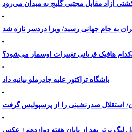
شتی آزاد مقابل مجتبی گلیج به میدان می‌رود
ران به جام جهانی رسید/ ویزا دردسر تازه شد
کدام هافبک قربانی تغییرات اوسمار می‌شود؟
باشگاه تراکتور علیه چادرملو بیانیه داد
ان/ استقلال صدرنشینی را از پرسپولیس گرفت
 لیگ برتر بعد از پایان هفته دوازدهم+ عکس