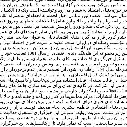
منعکس می‌کند. وبسایت خبرگزاری اقتصاد نیوز که با هدف جبران چالش‌ه
عرضه ظهور شده است، یک
نبال می‌کنند. اقتصاد نیوز تمامی اخبار لحظه به لحظه‌ای به همراه مق
، اخبار استارتاپ‌ها و اخبار طلا و ارز شامل: اطلاعات لحظهای و برو
 ارز، دلار، سکه، طلا و یورو را پوشش می‌دهد. در اقتصاد نیوز می‌تو
ر سایر رسانه‌ها، داغ‌ترین و بروزترین اخبار سایر حوزه‌های دارای اه
اختیار کاربر قرار می‌گیرد. دنیای اقتصاد تابان به عنوان صاحب امتیاز خ
مؤسسه رسانه‌ای در ایران است. علاوه بر سایت خبری اقتصاد نیوز، روزن
نامه انگلیسی ‌زبان فایننشال تریبون نیز به عنوان زیرمجموعه‌های ا
دارای مرکز پژوهش‌ها، انتشارات و مرک
مسئول خبرگزاری اقتصاد نیوز آقای علیرضا بختیاری، مدیرعامل شرکت 
سیدن مجموعه روزنامه «دنیای اقتصاد» برای پوشش و جبران نقاط ضعف 
توسعه فعالیت خود، تصمیم گرفته شد تا هفته نامه تجارت فردا در تیرماه سال 1391 راه‌ان
می‌کند که یک فعال اقتصادی به هر ترتیب در فرآیند کاری خود در طول ر
حلیل در قالب بسته‌ای قابل استفاده هم در لپ‌تاب‌ها و کامپیوترهای 
عامل این شرکت، در گام‌های بعدی برای مرتفع سازی چالش‌های رسانه د
سرمایه‌گذاران خارجی برآمدیم تا بتواند از آن منبع کسب اطلاعات کند. بدین ترتیب، یکی از اجزای
وهش‌ها، انتشارات، مرکز همایش‌ها در کنار روزنامه و هفته‌نامه و حالا
سایت‌های خبری دنیای اقتصاد و اقتصادنیوز برعهده آقای مهدی نور
ی دنیای اقتصاد را فاطمه استیری انجام می‌دهد. توسعه بازار را زین
اقی نیز در سمت مدیریت روابط عمومی این خبرگزاری مشغول فعالیت م
اربران می‌توانند از طریق تلفن تماس و نمابرهای درج شده در وبسایت 
رای سایر سایت‌هایی است که تمایل دارند تا از پتانسیل‌های این خبرگزا