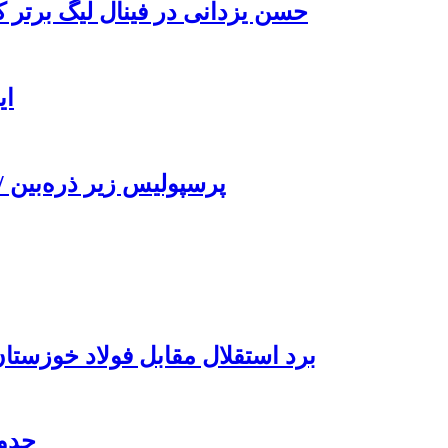
حسن یزدانی در فینال لیگ برتر ک
ای
پرسپولیس زیر ذره‌بین /
برد استقلال مقابل فولاد خوزست
جدول