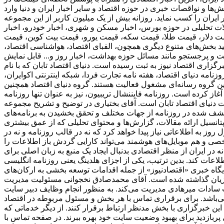
ا و نواقصات خبری در حوزه اقتصاد و سایر اخبار ایران و دنیا وارد
ی از پربازدید ترین وبسایت‌های خبری در حوزه دنیای اقتصاد به شمار می‌رود و توانسته است رنک 18 الکسا در ایران را کسب نماید. روزانه بیش از یک میلیون کاربر از این مجموعه
الات تحلیلی در حوزه بورس، اخبار مسکن و شهری، اخبار خودرو، اخبار
ز قیمت دلار، قیمت طلا، قیمت سکه، قیمت یورو، قیمت بیت کوین، قیمت
انید بخش‌های متنوع دیگری همچون، الفبای اقتصاد، هواشناسی اقتصاد،
میت و پرجستجو مانند مسائل حوزه بهداشت، اخبار روز و... قابل نمایش
برگزاری اقتصاد نیوز به ثبت رسیده است. دنیای اقتصاد تابان که با نام
امه دنیای اقتصاد، هفته ‌نامه تجارت فردا، شبکه اینترنتی اکوایران،
ین گروه رسانه‌ای مشغول فعالیت هستند. گروه دنیای اقتصاد همچنین
ز همایش‌ها نیز می‌باشد. اولین زیرمجموعه این هلدینگ، دنیای اقتصاد، از سال 1381 فعالیت خود را آغاز کرده است. روزنامه فایننشال تریبیون، نیز به عنوان تنها روزنامه
دنیای اقتصاد تابان است. آقای بختیاری در توضیح و تشریح مجموعه
کشف شده در روزنامه از جهات مختلف و تحقق بخشیدن به برنامه‌های
دازی شود. این تصمیم بدلیل عدم برخورداری از پتانسیل ارائه مقالات، گزارش‌ها و محتوای تحلیلی که از عمق بیشتری
وز به اطلاعاتی نیاز پیدا خواهد کرد که نه در قالب روزنامه و نه در
شخصی و هم موبایل‌های هوشمند می‌تواند کارایی گردش باز اطلاعات را
ر ایران از منظر اقتصادی بدنبال ایجاد یک منبع به زبان اصلی برای
 هلدینگ یعنی روزنامه انگلیسی «financial tribion» را به فعالان اقتصادی و بنگاه‌ها عرضه شد. فعالیت‌های توسعه
 پایگاه خبری «اقتصادنیوز» از جمله اقدامات توسعه بخشی به ارکان‌های
وزیان گذاشته شده است. آقای محمدصادق نخجوانی مسئولیت مدیریت
ب سادات میرهادی مدیریت می‌کند. به منظور انجام وظایف دبیر سایت
ی‌باشد. برای برقراری تماس با هر بخش و مسئول مربوطه در اقتصاد
این خبرگزاری با بخش مدنظر ارتباط برقرار کنند. از دیگر خدماتی که
ری پربازدید برای بهبود وضعیت سایت خود بهره ببرند. در صفحه تماس با