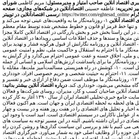
بری اقتصاد آنلاین
صاحب امتیاز و مدیرمسئول:
مریم کاظمی
شورای
یر تحریریه:
عاطفه حسینی
اقتصادآنلاین در شبکه‌های مجازی:
صفحه
https://twitter.com/eghtesad_online
رسمی اقتصادآنلاین در توییتر:
 اقتصاد آنلاین
۱- روزنامه‌نگار ما به واقعیت‌های عینی توجه می‌کند و
ی کند و تنها خط قرمز او قانون و خطوط مشخص شده توسط مقام معظم
ند. در این راستا بخش خبر و بخش بازرگانی در اقتصاد آنلاین کاملا مجزا
منبعی دیگر منتشر کنند، حتما منبع را ذکر می کنند. ۴- سرقت ادبی، مخدوش ساختن متن‌ها و سندها و حذف اطلاعات اساسی رویدادها در اقتصاد آنلاین
مطرود است. ۵- روزنامه‌نگار ما از پذیرش هرگونه پاداش مادی برای پیش‌برد مقاصد خصوصی مغایر با مصالح عمومی، خودداری می‌کند. ۶- اقتصاد آنلاین و روزنامه نگارانش از قبول هرگونه فشار و تهدید برای
تغییر محتویات آنها، خودداری کرده و از خط‌مشی عمومی رسانه و اصول شرافت حرفه ای خویش تبعیت می‌کند. ۷- روزنامه‌نگار ما با احترام به استقلال و حاکمیت ملی، نظم و امنیت عمومی
 معتقدات مذهبی، آداب و سنن قومی و ملی، اخلاق حسنه و عفت عمومی احترام می‌گذارد و از گرایش به
بعیض خصومت آمیز در این زمینه‌ها و همچنین تشویق و تحریک به جنگ تجاوزکارانه نسبت به کشورهای دیگر خودداری می‌کند. ۹- روزنامه‌نگار ما برای پاسداشت ارزش‌های اسلامی و انسانی از جمله
عدالت‌طلبی، آزادیخواهی، صلح و امنیت بشر، استقلال و پیشرفت فرهنگی، اجتماعی و اقتصادی ملت‌ها و فرهنگ‌ها، احترام خاص قائل است. ۱۰- کوشش در راه همزیستی مسالمت‌آمیز ملت‌ها، مقابله با
گسترش وسایل و ادوات کشتار جمعی، جلوگیری از آلودگی محیط‌زیست و مبارزه علیه سلطه فرهنگی از رسالت‌های مهم روزنامه‌نگاری است. ۱۱- احترام به حیثیت شخصی و حریم خصوصی افراد، خودداری
از توهین، تهمت و افتراء نسبت به اشخاص و تلاش در حفظ سلامت و آرامش روانی جامعه از وظایف روزنامه‌نگاران ما محسوب می‌شود. ۱۲- روزنامه‌نگار ما موظف است ضمن دفاع از آزادی خبر و تفسیر و
دادگاه مشخص می‌شود، خودداری کند.
درباره اقتصاد آنلاین بیشتر بدانید:
 مخاطبان اقتصاد آنلاین صاحبان کسب و کار، مدیران، روسای شرکت‌ها و فعالان
اقتصادی هستند که می‌خواهند یک روز زودتر از اخبار مطلع شوند و در نتیجه به روزنامه‌ها اکتفا نمی‌کنند. اقتصاد آنلاین، به عنوان اولین سایت جامع خبری-تحلیلی اقتصاد ایران از سال ۱۳۹۰ آغاز به کار کرده
یل های لحظه به لحظه اقتصادی ایران و جهان است. هم اکنون فعالان
اخبار و تحلیل های اقتصادی را در هفت روز هفته و در بیست و چهار
که از عوامل ناکارایی در سیستم اقتصادی است. امید است با وجود این
ادی در ایران داشته باشیم. البته در این مسیر توجه به سیاست های
عی می کنیم با نقد و بررسی این سیاست گذاری‌ها و روشن کردن راه
ین حوزه را از وظایف اصلی خود به شمار می‌آورد. خبرگزاری اقتصاد
 ایران، آخرین اخبار اقتصادی را همراه با پوشش لحظه‌ای قیمت‌ها در