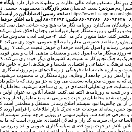
ی زیر نظر مستقیم هیات عالی نظارت بر مطبوعات قرار دارد.
پایگاه خ
اشم آردم
سردبیر:
سعید عباسیان
مدیر بازرگانی:
محمدمهدی حسینی
دب
https://www.instagram.com/egh
صفحه رسمی اقتصادآنلاین در اینستاگرام:
آیین نامه اخلاق حرفه‌ای
ر خوانندگان می‌گذارد. روزنامه نگار ما به هیچ وجه جناحی عمل نم
یک فعالیت بازرگانی و روزنامه‌نگار همواره براساس وجدان اخلاق عمل می‌ک
هستند. ۳- روزنامه‌نگاران اقتصاد آنلاین اگر اخباری را از 
انتشار مطالب یا 
و مصالح همگانی از اصول شرافت حرفه‌ای خویشتن تبعیت می‌کند. ۸- روزنامه‌نگار ما به اصول دینی و
ت
باری که به صورت محرمانه به‌دست می‌آورد به جز مواردی که با حکم 
ه عنوان پر بازدیدترین وب‌سایت خبری-تحلیلی اقتصادی در ایران شناخته می‌شود.
ز برآورده نشده مخاطبان در جهت دسترسی به منبع مطمئن اخبار و تحل
کی از این چالش‌ها نبود سیستم اطلاع رسانی مستقل و مطمئنی است که 
 نبود چنین رسانه‌ای موجبات عدم تحرک بازار اطلاعات را فراهم آورده 
 معرفی خواهند شد، بتوانیم سهمی در پویایی هرچه بیشتر سیستم اقتص
‌الساعه برای سرمایه گذاران و فعالان اقتصادی ضروری است که ما س
 آنلاین تلاش در جهت بهبود فضای سیاستگذاری عمومی و نقد و بررسی ا
سته‌ها و حوزه‌های مختلف می‌پردازد. اقتصاد نیوز، سایت مرجع اقتصاد