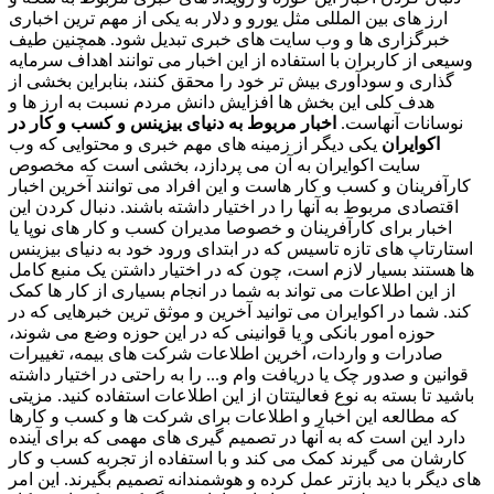
ارز های بین المللی مثل یورو و دلار به یکی از مهم ترین اخباری
خبرگزاری ها و وب سایت های خبری تبدیل شود. همچنین طیف
وسیعی از کاربران با استفاده از این اخبار می توانند اهداف سرمایه
گذاری و سودآوری بیش تر خود را محقق کنند، بنابراین بخشی از
هدف کلی این بخش ها افزایش دانش مردم نسبت به ارز ها و
نوسانات آنهاست.
اخبار مربوط به دنیای بیزینس و کسب و کار در
اکوایران
یکی دیگر از زمینه های مهم خبری و محتوایی که وب
سایت اکوایران به آن می پردازد، بخشی است که مخصوص
کارآفرینان و کسب و کار هاست و این افراد می توانند آخرین اخبار
اقتصادی مربوط به آنها را در اختیار داشته باشند. دنبال کردن این
اخبار برای کارآفرینان و خصوصا مدیران کسب و کار های نوپا یا
استارتاپ های تازه تاسیس که در ابتدای ورود خود به دنیای بیزینس
ها هستند بسیار لازم است، چون که در اختیار داشتن یک منبع کامل
از این اطلاعات می تواند به شما در انجام بسیاری از کار ها کمک
کند. شما در اکوایران می توانید آخرین و موثق ترین خبرهایی که در
حوزه امور بانکی و یا قوانینی که در این حوزه وضع می شوند،
صادرات و واردات، آخرین اطلاعات شرکت های بیمه، تغییرات
قوانین و صدور چک یا دریافت وام و... را به راحتی در اختیار داشته
باشید تا بسته به نوع فعالیتتان از این اطلاعات استفاده کنید. مزیتی
که مطالعه این اخبار و اطلاعات برای شرکت ها و کسب و کارها
دارد این است که به آنها در تصمیم گیری های مهمی که برای آینده
کارشان می گیرند کمک می کند و با استفاده از تجربه کسب و کار
های دیگر با دید بازتر عمل کرده و هوشمندانه تصمیم بگیرند. این امر