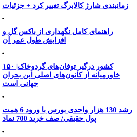
زمانبندی شارژ کالابرگ تغییر کرد + جزئیات
راهنمای کامل نگهداری از باکس گل و
افزایش طول عمر آن
۱۵۰ کشور درگیر توفان‌های گردوخاک|
خاورمیانه از کانون‌های اصلی این بحران
جهانی است
رشد 130 هزار واحدی بورس با ورود 6 همت
پول حقیقی/ صف خرید 700 نماد