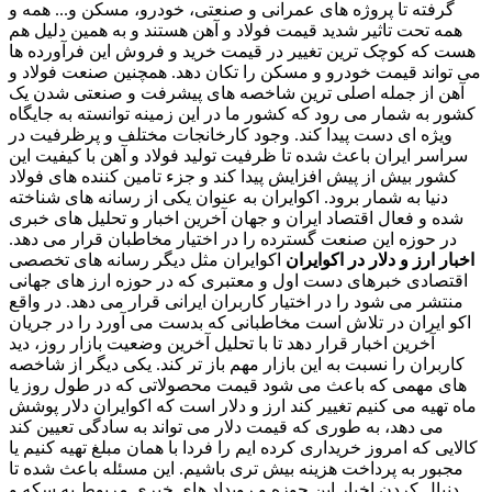
گرفته تا پروژه های عمرانی و صنعتی، خودرو، مسکن و... همه و
همه تحت تاثیر شدید قیمت فولاد و آهن هستند و به همین دلیل هم
هست که کوچک ترین تغییر در قیمت خرید و فروش این فرآورده ها
می تواند قیمت خودرو و مسکن را تکان دهد. همچنین صنعت فولاد و
آهن از جمله اصلی ترین شاخصه های پیشرفت و صنعتی شدن یک
کشور به شمار می رود که کشور ما در این زمینه توانسته به جایگاه
ویژه ای دست پیدا کند. وجود کارخانجات مختلف و پرظرفیت در
سراسر ایران باعث شده تا ظرفیت تولید فولاد و آهن با کیفیت این
کشور بیش از پیش افزایش پیدا کند و جزء تامین کننده های فولاد
دنیا به شمار برود. اکوایران به عنوان یکی از رسانه های شناخته
شده و فعال اقتصاد ایران و جهان آخرین اخبار و تحلیل های خبری
در حوزه این صنعت گسترده را در اختیار مخاطبان قرار می دهد.
اخبار ارز و دلار در اکوایران
اکوایران مثل دیگر رسانه های تخصصی
اقتصادی خبرهای دست اول و معتبری که در حوزه ارز های جهانی
منتشر می شود را در اختیار کاربران ایرانی قرار می دهد. در واقع
اکو ایران در تلاش است مخاطبانی که بدست می آورد را در جریان
آخرین اخبار قرار دهد تا با تحلیل آخرین وضعیت بازار روز، دید
کاربران را نسبت به این بازار مهم باز تر کند. یکی دیگر از شاخصه
های مهمی که باعث می شود قیمت محصولاتی که در طول روز یا
ماه تهیه می کنیم تغییر کند ارز و دلار است که اکوایران دلار پوشش
می دهد، به طوری که قیمت دلار می تواند به سادگی تعیین کند
کالایی که امروز خریداری کرده ایم را فردا با همان مبلغ تهیه کنیم یا
مجبور به پرداخت هزینه بیش تری باشیم. این مسئله باعث شده تا
دنبال کردن اخبار این حوزه و رویداد های خبری مربوط به سکه و