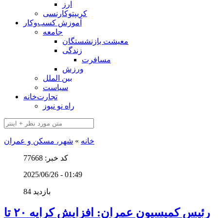
ارز
کریپتوکارنسی
آموزش کسب‌وکار
جامعه
معیشت بازنشستگان
زندگی
مسافرت
ورزش
بین الملل
سیاست
تجارت‌خانه
راه نو نیوز
خانه
»
شهر، مسکن و عمران
کد خبر: 77668
2025/06/26 - 01:49
84 بازدید
رئیس کمیسیون عمران: افزایش کرایه ۲۰ تا