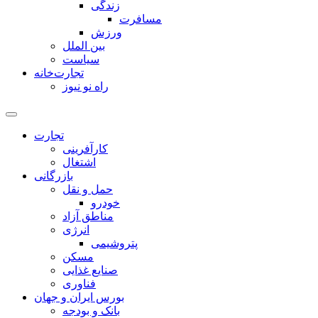
زندگی
مسافرت
ورزش
بین الملل
سیاست
تجارت‌خانه
راه نو نیوز
تجارت
کارآفرینی
اشتغال
بازرگانی
حمل و نقل
خودرو
مناطق آزاد
انرژی
پتروشیمی
مسکن
صنایع غذایی
فناوری
بورس ایران و جهان
بانک و بودجه