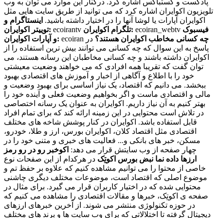
پادکست و کستباکس اشاره کرد. درکنار این موارد می توان به وب
تلویزیون اکوایران اشاره کرد که می توانید از طریق سایت هایی مثل
اکوایران آپارات یا لوشا آنها را در اختیار داشته باشید.
اینستاگرام و
فیسبوک
ecoiran_webtv
تلگرام اکوایران:
ecoirantv
توییتر اکوایران:
چه کسانی مخاطب اکوایران هستند؟
در
ecoiran
و آپارات اکوایران:
پاسخ به این سوال که چه کسانی می توانند بیش ترین استفاده را از
اکوایران داشته باشند و چه کسانی مخاطبان این رسانه هستند، می
توان گفت که تقریبا همه افرادی که می خواهند وضعیت معیشتی
خود را با اطلاع و آگاهی از اخبار و آموزش های اقتصادی بهبود
ببخشد. می دانیم که اقتصاد، یک نیاز اساسی برای بهبود وضعیت و
مالی و اقتصادی ماست و اگر بخواهیم وضعیت فعلی و آینده خود را
بهتر کنیم به آن نیاز داریم. اکوایران به عنوان یک رسانه اختصاصی
در تلاش است محتوایی در این زمینه ارائه کند که برای تمام افراد
قابل استفاده باشد. اکوایران در کنار پوشش شاخه های مختلف
اقتصادی مثل اقتصاد کلان، اکوایران بورس، ارز و طلا، خودرو،
مسکن، خبر های بانکی و... فعالیت های خبری و متنی خود را در
چهار صفحه از وب سایتش قرار می دهد:
اکوخبر
رو در رو
رمز
ارزها
داده نما
نبض بورس
اکوتِک
در هرکدام از این صفحات نوع
خاصی از محتوا را می توانیم مشاهده کنیم که علاوه بر حفظ تم و
موضوع اصلی که اقتصاد است، موضوعات مختلف دیگری چاشنی
محتوایی شده که در اختیار کاربران قرار می گیرد. برای مثال در
صفحه ی اکوتِک، خبرها و مقالات اقتصادی را مشاهده می کنیم که
در حوزه تکنولوژی منتشر می شوند. از آخرین خبرهای ارزهای
دیجیتال گرفته تا اختلالاتی که برای وب سایت ها و برند های مختلف