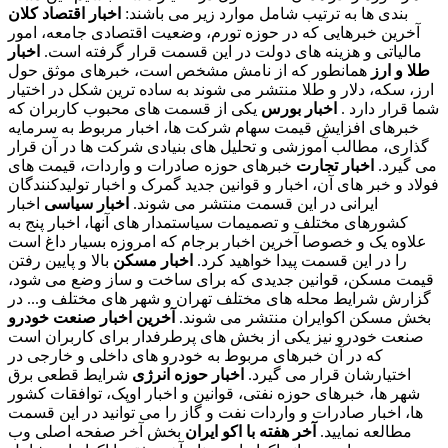
بندی ها به ترتیب شامل موارد زیر می باشند:
اخبار اقتصاد کلان
آخرین خبرهایی که در حوزه تورم، وضعیت اقتصادی جامعه، امور
مالیاتی و هزینه های دولت در این قسمت قرار گرفته است.
اخبار
طلا و ارز
همانطور که از نامش مشخص است، خبرهای موثق حول
ارز، سکه، دلار و طلا منتشر می شوند به ساده ترین شکل در اختیار
شما قرار دارد .
اخبار بورس
یکی از قسمت های محبوب کاربران که
خبرهای افزایش قیمت سهام شرکت ها، اخبار مربوط به سرمایه
گذاری، مطالب آموزشی و تحلیل های بنیادی شرکت ها در آن قرار
می گیرد.
اخبار تجارت
خبرهای حوزه صادرات و واردات، قیمت های
فولاد و خبر های آن، اخبار و قوانین جدید گمرک و اخبار تولیدکنندگان
ایرانی در این قسمت منتشر می شوند.
اخبار سیاسی
اخبار
کشورهای مختلف و تصمیمات سیاستمدار های آنها، اخبار پنج به
علاوه یک و خصوصا آخرین اخبار برجام که امروزه بسیار داغ است
را در این قسمت پیدا خواهید کرد.
اخبار مسکن
بالا و پایین رفتن
قیمت مسکن، قوانین جدیدی که برای ساخت و ساز وضع می شود،
گزارش شرایط محله های مختلف تهران و شهر های مختلف و... در
بخش مسکن اکوایران منتشر می شوند.
آخرین اخبار صنعت خودرو
صنعت خودرو نیز یکی از بخش های پرطرفدار برای کاربران است
که در آن خبرهای مربوط به خودرو های داخلی و خارجی در
اختیارشان قرار می گیرد.
اخبار حوزه انرژی
شرایط قطعی برق
شهر ها، خبرهای حوزه نفتی، قوانین و اخبار اوپک، توافقات کشور
ها، اخبار صادرات و واردات نفت و گاز را می توانید در این قسمت
مطالعه نمایید.
آخر هفته با اکو ایران
بخش آخر صفحه اصلی وب