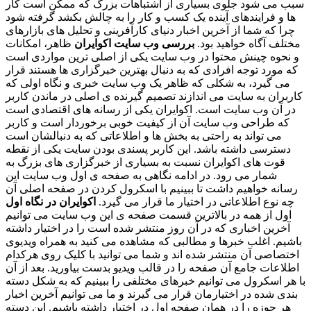
سبب می شود جلوی بسیاری از اشتباهات بزرگ که ممکن است کار
ها و فرایندهای آینده یک کسب و کار را به چالش بکشد گرفته شود
چرا که شما از آخرین اخبار دنیای کارآفرینی و تحلیل های بازارهای
مختلف آگاه خواهید بود.
بررسی وب سایت اکوایران
ظاهر، امکانات
و نحوه چینش محتوا در وب سایت یکی از اصلی ترین مواردی است
که مورد توجه افرادی که به دنبال بهترین خبرگزاری ها هستند قرار
می گیرد، به شکلی که ظاهر یک وب سایت خبری و نگاه اولی که
کاربران به سایت می اندازند تصمیم گیرنده ی اصلی در ماندن کاربر
در آن وب سایت است. اکوایران یکی از رسانه های اقتصادی است
که طراحی وب سایت آن از کیفیت خوبی برخوردار است و کاربر
می تواند به راحتی به بخش ها و اطلاعاتی که به دنبالشان است
دسترسی داشته باشد. این کاربر پسندی بودن سایت یکی از نقطه
قوت های اکوایران نسبت به بسیاری از خبرگزاری های بزرگ به
شمار می رود. در ادامه نگاهی به صفحه ی اول وب سایت این
رسانه خواهیم داشت تا ببینیم با اسکرول کردن در صفحه اصلی آن
چه نوع اطلاعاتی در اختیار ما قرار می گیرد.
اکوایران در نگاه اول
اول از همه در بالاترین قسمت صفحه ی این وب سایت می توانیم
آخرین اخباری که در آن روز منتشر شده است را در اختیار داشته
باشیم. اغلب خبرها و مطالبی که مشاهده می کنید به همراه ویدیوی
اختصاصی آن منتشر شده اند و شما می توانید با کلیک روی هرکدام
اطلاعات جامع آن صفحه را در قالب ویدیو بدست بیاورید. بعد از آن
با هر اسکرول می توانیم خبرهای مختلفی را ببینیم که به شکل دسته
بندی شده در اختیارمان قرار می گیرند و ما می توانیم آخرین اخبار
هر حوزه را در همان صفحه اول در اختیار داشته باشیم. این دسته