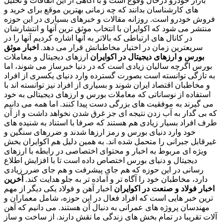
بازار خودرو درحال وقوع است و با آگاهی از این اتفاقات و تحلیل
های کارشناسان بدانند که چه زمانی بهترین موقع برای خرید و
فروش خودرو است. روزانه مقالات و خبرهای بسیاری در این حوزه
منتشر می شود که اکوایران با انتخاب موثق ترین آنها و انتشارشان
در کانال های ارتباطی که بالاتر به آنها اشاره کردیم آنها را در
سریعترین زمان در اختیار مخاطبانش قرار می دهد.
اخبار موثق
بورس و ارزهای دیجیتال در اکوایران
ارزهای دیجیتال و معاملات
بورس اگرچه سالیان زیادی است که در دنیا خبرساز می شوند، اما
به تازگی توانسته است بصورت گسترده وارد دنیای یکسری از افراد
و مخاطبان اقتصاد ایران شوند و بسیاری از افراد نیز توانسته اند با
استفاده از نوساناتی که معاملات بورس و ارزهای دیجیتالی به خود
می گیرند به موفقیت های بزرگی دست پیدا کنند. اما همه می دانیم
که بی گدار به آب زدن نتیجه ای جز غرق شدن نخواهد داشت و از آن
طرف افراد بسیار زیادی هم هستند که صرفا با استناد به شنیده های
خود وارد دنیای بورس و رمز ارزها شدند و ضررهای سنگین و
غیرقابل جبرانی را متحمل شده اند. به همین دلیل هم اکوایران بخش
ویژه ای مربوط به اخبار و محتوای اختصاصی در رابطه با ارزهای
دیجیتال و دنیای بورس اختصاص داده است تا با افزایش اطلاع
رسانی در این حوزه که هم جای پیشرفت و هم جای ضرر زیادی
دارد، مخاطبان خود را آگاه تر و آماده تر به جلو هدایت کند.
آخرین
اخبار فولاد و صنعت در اکوایران
اخبار آهن و فولاد یکی دیگر از مهم
ترین خبر هایی است که افراد فعال در این حوزه، شامل معماران و
مهندسان پروژه های عمرانی به دنبال آن هستند. می دانیم که آهن
آلات تقریبا در تمام بخش های زندگی ما نقش دارند. از ساخت و ساز