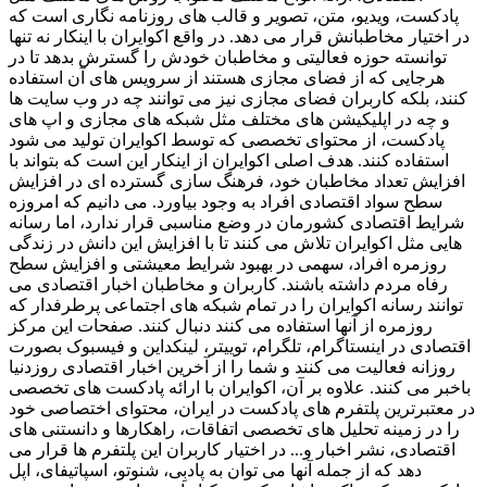
پادکست، ویدیو، متن، تصویر و قالب های روزنامه نگاری است که
در اختیار مخاطبانش قرار می دهد. در واقع اکوایران با اینکار نه تنها
توانسته حوزه فعالیتی و مخاطبان خودش را گسترش بدهد تا در
هرجایی که از فضای مجازی هستند از سرویس های آن استفاده
کنند، بلکه کاربران فضای مجازی نیز می توانند چه در وب سایت ها
و چه در اپلیکیشن های مختلف مثل شبکه های مجازی و اپ های
پادکست، از محتوای تخصصی که توسط اکوایران تولید می شود
استفاده کنند. هدف اصلی اکوایران از اینکار این است که بتواند با
افزایش تعداد مخاطبان خود، فرهنگ سازی گسترده ای در افزایش
سطح سواد اقتصادی افراد به وجود بیاورد. می دانیم که امروزه
شرایط اقتصادی کشورمان در وضع مناسبی قرار ندارد، اما رسانه
هایی مثل اکوایران تلاش می کنند تا با افزایش این دانش در زندگی
روزمره افراد، سهمی در بهبود شرایط معیشتی و افزایش سطح
رفاه مردم داشته باشند. کاربران و مخاطبان اخبار اقتصادی می
توانند رسانه اکوایران را در تمام شبکه های اجتماعی پرطرفدار که
روزمره از آنها استفاده می کنند دنبال کنند. صفحات این مرکز
اقتصادی در اینستاگرام، تلگرام، توییتر، لینکداین و فیسبوک بصورت
روزانه فعالیت می کنند و شما را از آخرین اخبار اقتصادی روزدنیا
باخبر می کنند. علاوه بر آن، اکوایران با ارائه پادکست های تخصصی
در معتبرترین پلتفرم های پادکست در ایران، محتوای اختصاصی خود
را در زمینه تحلیل های تخصصی اتفاقات، راهکارها و دانستنی های
اقتصادی، نشر اخبار و... در اختیار کاربران این پلتفرم ها قرار می
دهد که از جمله آنها می توان به پادبِی، شنوتو، اسپاتیفای، اپل