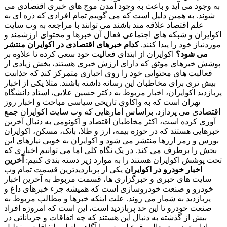
به وجود می آید و باعث به وجود آمدن موج های خبری اقتصادی می
شوند. به همین دلیل است که می گوییم تمام افرادی که ذره ای به
علم اقتصاد علاقه مند باشند می توانند با مراجعه به وب سایت
اکوایران و شبکه های اجتماعی فعال آن خبرها و محتوای ارزشمند و
موردنیاز خود را پیدا کنند.
کدام خبرهای اقتصادی در اکوایران منتشر
می شود؟
اکوایران از ابتدای فعالیت خود سعی کرده تا علاوه بر
پوشش خبرهای موثق که دارای ارزش خبری هستند، بخش زیادی از
فعالیت های محتوایی خود را روی اخباری متمرکز کند که جذابیت
بیش تری برای مخاطبان این رسانه داشته باشند. مثلا یکی از اخبار
پربازدید اکوایران، اخبار مربوط به دکتر حسین علایی، استاد دانشگاه
تهران است که به واکاوی تاریخی سیاسی مباحث و اخبار روز
اقتصادی می پردازد. براساس آمارهایی که وب سایت اکوایران جمع
آوری کرده است، اکثر مخاطبان اقتصاد و اکونومی به دنبال آخرین
خبرهایی هستند که در حوزه بیمه، ارز و طلا، بانک، مسکن، اکوایران
بورس و رمز ارزها منتشر می شود و اکوایران به خوبی نیازهای این
بخش را برطرف می کند. در یک نگاه کلی اما می توانیم اخباری که
تحت پوشش اکوایران هستند را به موارد زیر دسته بندی کنیم:
آخرین
اخبار خودرو در اکوایران
یکی از پربازدیدترین قسمت تمام وب
سایت های خبری و خبرگزاری ها، قسمت مربوط به آخرین اخبار
خودرو و صنعت خودروسازی است که همیشه جزء خبرهای داغ و
پربازدید به شمار می روند. علت اینکه خبرها و مطالب مربوط به
صنعت خودرو تا این حد پربازدید است، این است که امروزه افراد
بیش از گذشته به دنبال این هستند که چه اتفاقات و جریاناتی در