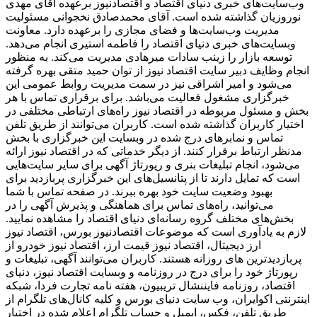
وب‌سایت‌های خبری دنیای اقتصاد و اقتصادنیوز برعهده آقای مهدی
نوروزیان گذاشته شده است. آقای محمدصادق نخجوانی مسئولیت
مدیریت وب‌سایت‌ها و فضای مجازی را برعهده دارد. معاونت
وبسایت‌های خبری دنیای اقتصاد را فاطمه استیری انجام می‌دهد.
توسعه بازار را زینب سادات میرهادی مدیریت می‌کند. به منظور
انجام وظایف دبیر سایت اقتصاد نیوز از توان حمید متقی بهره گرفته
می‌شود و امیر اشراقی نیز در سمت مدیریت روابط عمومی این
خبرگزاری مشغول فعالیت می‌باشد. برای برقراری تماس با هر
بخش و مسئول مربوطه در اقتصاد نیوز راه‌های ارتباطی مختلفی در
اختیار کاربران گذاشته شده است. کاربران می‌توانند از طریق تلفن
تماس و نمابرهای درج شده در وبسایت این خبرگزاری با بخش
مدنظر ارتباط برقرار کنند. از دیگر خدماتی که در اقتصاد نیوز ارائه
می‌شود، انجام تبلیغات بنری و رپورتاژ آگهی برای سایر سایت‌هایی
است که تمایل دارند تا از پتانسیل‌های این خبرگزاری پربازدید برای
بهبود وضعیت سایت خود بهره ببرند. در صفحه تماس با شما
می‌توانید، راه‌های تماس برای هماهنگی و پذیرش آگهی را در
بخش‌های مختلف گروه رسانه‌ای دنیای اقتصاد را مشاهده نمایید.
لازم به یادآوری است که موضوعات اقتصادنیوز بورس، اقتصاد نیوز
ارز دیجیتال، اقتصاد نیوز قیمت ارز، اقتصاد نیوز خودرو از
پربازدیدترین های روزانه هستند. کاربران می‌توانند آگهی، تبلیغات و
رپورتاژ خود را برای درج در روزنامه و وبسایت اقتصاد نیوز، دنیای
اقتصاد، روزنامه فایننشال تریبیون، هفته نامه تجارت فردا، شبکه
اینترنتی اکوایران، وب سایت دنیای بورس و کلیه کانال‌های تلگرام از
طریق تلفن، فکس، ایمیل و حساب تلگرام اعلام شده در اختیار