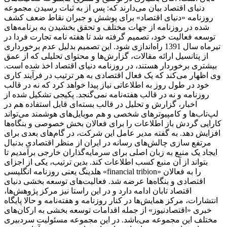
دنیای اقتصاد بیان می‌دارند که: پس از به ثبات رسیدن مجموعه
روزنامه «دنیای اقتصاد» برای پوشش و جبران نقاط ضعف کشف
شده در روزنامه از جهات مختلف و تحقق بخشیدن به برنامه‌های
توسعه فعالیت خود، تصمیم گرفته شد تا هفته نامه تجارت فردا در
تیرماه سال 1391 راه‌اندازی شود. این تصمیم بدلیل عدم برخورداری
از پتانسیل ارائه مقالات، گزارش‌ها و محتوای تحلیلی که از عمق
بیشتری برخوردار هستند، در روزنامه دنیای اقتصاد اخذ شده است.
وی اظهار می‌کند که یک فعال اقتصادی به هر ترتیب در فرآیند کاری
خود در طول روز به اطلاعاتی نیاز پیدا خواهد کرد که نه در قالب
روزنامه و نه در قالب هفته‌نامه نمی‌گنجد. پکیجی تشکیل شده از
اخبار، گزارش و تحلیل در قالب بسته‌ای قابل استفاده هم در
لپ‌تاب‌ها و کامپیوترهای شخصی و هم موبایل‌های هوشمند می‌تواند
کارایی گردش باز اطلاعات را برای فعالان بخش خصوصی و بنگاه‌ها
افزایش دهد. به گفته مدیر عامل این شرکت، در گام‌های بعدی برای
مرتفع سازی چالش‌های رسانه در ایران از منظر اقتصادی بدنبال
ایجاد یک منبع به زبان اصلی برای سرمایه‌گذاران خارجی برآمدیم تا
بتواند از آن منبع کسب اطلاعات کند. بدین ترتیب، یکی از اجزای
هلدینگ یعنی روزنامه انگلیسی «financial tribion» را به فعالان
اقتصادی و بنگاه‌ها عرضه شد. فعالیت‌های توسعه بخشی دنیای
اقتصاد تابان ادامه دارد و در این راستا نیز مرکز پژوهش‌ها،
انتشارات، مرکز همایش‌ها در کنار روزنامه و هفته‌نامه و حالا پایگاه
خبری «اقتصادنیوز» از جمله اقدامات توسعه بخشی به ارکان‌های
مختلف این مجموعه می‌باشد. در این مجموعه مسئولیت سردبیری