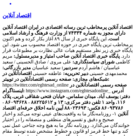
اقتصاد آنلاین
اقتصاد آنلاین پرمخاطب ترین رسانه اقتصادی در ایران
اقتصاد آنلاین
دارای مجوز به شماره ۷۴۳۳۴ از وزارت فرهنگ و ارشاد اسلامی
است.
این پایگاه خبری از سال ۸۹ آغاز بکار کرده و هم اکنون
پرمخاطب ترین پایگاه خبری در حوزه اقتصاد محسوب می شود. این
پایگاه خبری زیر نظر مستقیم هیات عالی نظارت بر مطبوعات قرار
دارد.
پایگاه خبری اقتصاد آنلاین
صاحب امتیاز و مدیرمسئول:
مریم
کاظمی
شورای سیاستگذاری:
علی مروی / صادق الحسینی / سعید
عباسیان / هاشم آردم
سردبیر:
سعید عباسیان
مدیر بازرگانی:
محمدمهدی حسینی
دبیر تحریریه:
عاطفه حسینی
اقتصادآنلاین در
صفحه رسمی اقتصادآنلاین در توییتر:
شبکه‌های مجازی:
صفحه رسمی اقتصادآنلاین در
https://twitter.com/eghtesad_online
آدرس
https://www.instagram.com/eghtesadonline_
اینستاگرام:
دفتر: یوسف آباد. میدان سلماس. خیابان فتحی شقاقی غربی. پلاک
۱۱۶. واحد ۱
تلفن دفتر مرکزی: ۱۳ و ۸۸۲۲۵۶۱۲ - ۸۶۰۹۳۶۲۸ -
۸۶۰۹۳۷۸۶ فکس: ۸۸۰۲۳۶۹۳
آیین نامه اخلاق حرفه‌ای اقتصاد
آنلاین
۱- روزنامه‌نگار ما به واقعیت‌های عینی توجه می‌کند و اخبار
صحیح و دقیق و تفسیرهای منطقی و منصفانه را در اختیار
خوانندگان می‌گذارد. روزنامه نگار ما به هیچ وجه جناحی عمل نمی
کند و تنها خط قرمز او قانون و خطوط مشخص شده توسط مقام