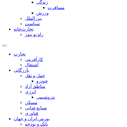
زندگی
مسافرت
ورزش
بین الملل
سیاست
تجارت‌خانه
راه نو نیوز
تجارت
کارآفرینی
اشتغال
بازرگانی
حمل و نقل
خودرو
مناطق آزاد
انرژی
پتروشیمی
مسکن
صنایع غذایی
فناوری
بورس ایران و جهان
بانک و بودجه