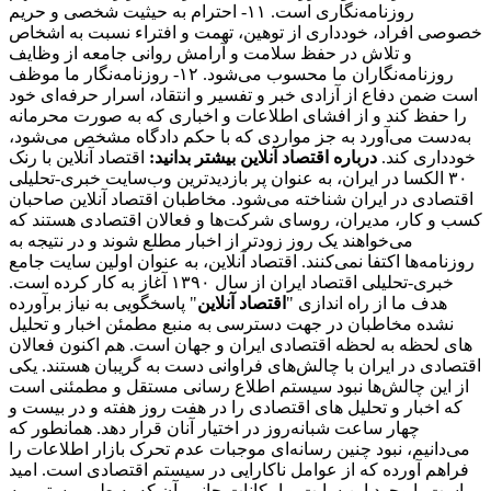
روزنامه‌نگاری است. ۱۱- احترام به حیثیت شخصی و حریم
خصوصی افراد، خودداری از توهین، تهمت و افتراء نسبت به اشخاص
و تلاش در حفظ سلامت و آرامش روانی جامعه از وظایف
روزنامه‌نگاران ما محسوب می‌شود. ۱۲- روزنامه‌نگار ما موظف
است ضمن دفاع از آزادی خبر و تفسیر و انتقاد، اسرار حرفه‌ای خود
را حفظ کند و از افشای اطلاعات و اخباری که به صورت محرمانه
به‌دست می‌آورد به جز مواردی که با حکم دادگاه مشخص می‌شود،
خودداری کند.
درباره اقتصاد آنلاین بیشتر بدانید:
اقتصاد آنلاین با رنک
۳۰ الکسا در ایران، به عنوان پر بازدیدترین وب‌سایت خبری-تحلیلی
اقتصادی در ایران شناخته می‌شود. مخاطبان اقتصاد آنلاین صاحبان
کسب و کار، مدیران، روسای شرکت‌ها و فعالان اقتصادی هستند که
می‌خواهند یک روز زودتر از اخبار مطلع شوند و در نتیجه به
روزنامه‌ها اکتفا نمی‌کنند. اقتصاد آنلاین، به عنوان اولین سایت جامع
خبری-تحلیلی اقتصاد ایران از سال ۱۳۹۰ آغاز به کار کرده است.
هدف ما از راه اندازی "
اقتصاد آنلاین
" پاسخگویی به نیاز برآورده
نشده مخاطبان در جهت دسترسی به منبع مطمئن اخبار و تحلیل
های لحظه به لحظه اقتصادی ایران و جهان است. هم اکنون فعالان
اقتصادی در ایران با چالش‌های فراوانی دست به گریبان هستند. یکی
از این چالش‌ها نبود سیستم اطلاع رسانی مستقل و مطمئنی است
که اخبار و تحلیل های اقتصادی را در هفت روز هفته و در بیست و
چهار ساعت شبانه‌روز در اختیار آنان قرار دهد. همانطور که
می‌دانیم، نبود چنین رسانه‌ای موجبات عدم تحرک بازار اطلاعات را
فراهم آورده که از عوامل ناکارایی در سیستم اقتصادی است. امید
است با وجود این سایت و امکانات جانبی آن که به طور مستمر به