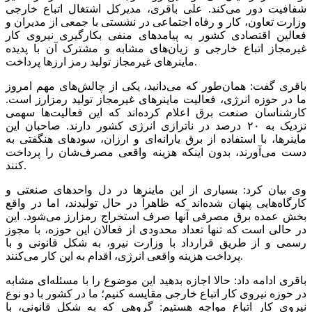
شفافیت دور می‌کند. علی باقری، مدیرکل اشتغال اتباع خارجی
وزارت تعاون، کار و رفاه اجتماعی در نشستی با جمعی از مدیران و
فعالین اقتصادی کشور به پیامد‌های منفی بکارگیری نیروی کار
غیرمجاز اتباع خارجی و زیان‌های مشابه و مشترک آن با پدیده
ماینر‌های غیرمجاز تولید رمز ارز‌ها پرداخت.
باقری گفت: همان‌طور که می‌دانید، یکی از چالش‌های مهم امروز
ما در حوزه انرژی، فعالیت ماینر‌های غیرمجاز تولید رمزارز است.
کارشناسان صنعت برق اعلام کرده‌اند که این فعالیت‌ها سهمی
نزدیک به ۲۰ درصد در ناترازی انرژی کشور دارند. صاحبان این
ماینرها، با استفاده از برق یارانه‌ای و ارزان، سود‌های هنگفتی به
دست می‌آورند، بدون اینکه هزینه واقعی مصرف‌شان را پرداخت
کنند.
وی بیان کرد: بسیاری از این ماینر‌ها در دل واحد‌های صنعتی و
کارگاه‌هایی پنهان شده‌اند که ظاهراً در حال تولیدند، اما در واقع
بخش عمده برق مصرفی آنها صرف استخراج رمزارز می‌شود. این
در حالی است که تنها تعداد محدودی از فعالان این حوزه، با مجوز
رسمی و از طریق قرارداد با وزارت نیرو، به شکل قانونی و با
پرداخت هزینه واقعی انرژی، اقدام به این کار می‌کنند.
باقری ادامه داد: حالا اجازه بدهید این موضوع را با مسئله‌ای مشابه
در حوزه نیروی کار اتباع خارجی مقایسه کنیم؛ ما در کشور با دو نوع
نیروی کار اتباع مواجه هستیم: گروهی که به شکل قانونی، با