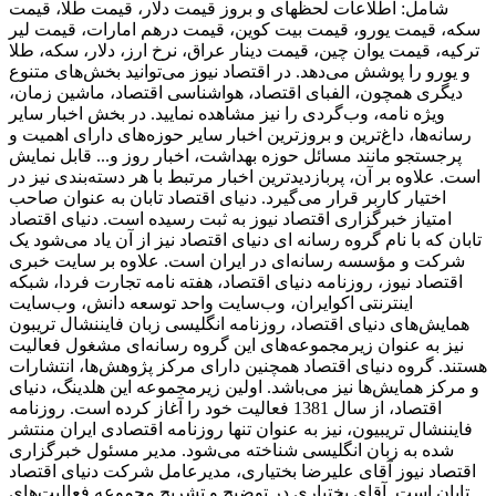
شامل: اطلاعات لحظهای و بروز قیمت دلار، قیمت طلا، قیمت
سکه، قیمت یورو، قیمت بیت کوین، قیمت درهم امارات، قیمت لیر
ترکیه، قیمت یوان چین، قیمت دینار عراق، نرخ ارز، دلار، سکه، طلا
و یورو را پوشش می‌دهد. در اقتصاد نیوز می‌توانید بخش‌های متنوع
دیگری همچون، الفبای اقتصاد، هواشناسی اقتصاد، ماشین زمان،
ویژه نامه، وب‌گردی را نیز مشاهده نمایید. در بخش اخبار سایر
رسانه‌ها، داغ‌ترین و بروزترین اخبار سایر حوزه‌های دارای اهمیت و
پرجستجو مانند مسائل حوزه بهداشت، اخبار روز و... قابل نمایش
است. علاوه بر آن، پربازدیدترین اخبار مرتبط با هر دسته‌بندی نیز در
اختیار کاربر قرار می‌گیرد. دنیای اقتصاد تابان به عنوان صاحب
امتیاز خبرگزاری اقتصاد نیوز به ثبت رسیده است. دنیای اقتصاد
تابان که با نام گروه رسانه ای دنیای اقتصاد نیز از آن یاد می‌شود یک
شرکت و مؤسسه رسانه‌ای در ایران است. علاوه بر سایت خبری
اقتصاد نیوز، روزنامه دنیای اقتصاد، هفته ‌نامه تجارت فردا، شبکه
اینترنتی اکوایران، وب‌سایت واحد توسعه دانش، وب‌سایت
همایش‌های دنیای اقتصاد، روزنامه انگلیسی ‌زبان فایننشال تریبون
نیز به عنوان زیرمجموعه‌های این گروه رسانه‌ای مشغول فعالیت
هستند. گروه دنیای اقتصاد همچنین دارای مرکز پژوهش‌ها، انتشارات
و مرکز همایش‌ها نیز می‌باشد. اولین زیرمجموعه این هلدینگ، دنیای
اقتصاد، از سال 1381 فعالیت خود را آغاز کرده است. روزنامه
فایننشال تریبیون، نیز به عنوان تنها روزنامه اقتصادی ایران منتشر
شده به زبان انگلیسی شناخته می‌شود. مدیر مسئول خبرگزاری
اقتصاد نیوز آقای علیرضا بختیاری، مدیرعامل شرکت دنیای اقتصاد
تابان است. آقای بختیاری در توضیح و تشریح مجموعه فعالیت‌های