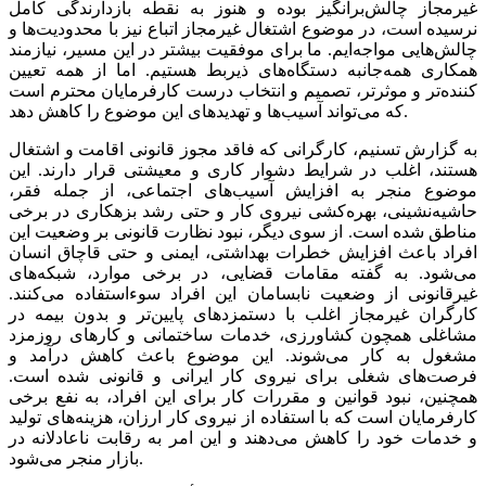
غیرمجاز چالش‌برانگیز بوده و هنوز به نقطه بازدارندگی کامل
نرسیده است، در موضوع اشتغال غیرمجاز اتباع نیز با محدودیت‌ها و
چالش‌هایی مواجه‌ایم. ما برای موفقیت بیشتر در این مسیر، نیازمند
همکاری همه‌جانبه دستگاه‌های ذیربط هستیم. اما از همه تعیین
کننده‌تر و موثرتر، تصمیم و انتخاب درست کارفرمایان محترم است
که می‌تواند آسیب‌ها و تهدید‌های این موضوع را کاهش دهد.
به گزارش تسنیم، کارگرانی که فاقد مجوز قانونی اقامت و اشتغال
هستند، اغلب در شرایط دشوار کاری و معیشتی قرار دارند. این
موضوع منجر به افزایش آسیب‌های اجتماعی، از جمله فقر،
حاشیه‌نشینی، بهره‌کشی نیروی کار و حتی رشد بزهکاری در برخی
مناطق شده است. از سوی دیگر، نبود نظارت قانونی بر وضعیت این
افراد باعث افزایش خطرات بهداشتی، ایمنی و حتی قاچاق انسان
می‌شود. به گفته مقامات قضایی، در برخی موارد، شبکه‌های
غیرقانونی از وضعیت نابسامان این افراد سوءاستفاده می‌کنند.
کارگران غیرمجاز اغلب با دستمزد‌های پایین‌تر و بدون بیمه در
مشاغلی همچون کشاورزی، خدمات ساختمانی و کار‌های روزمزد
مشغول به کار می‌شوند. این موضوع باعث کاهش درآمد و
فرصت‌های شغلی برای نیروی کار ایرانی و قانونی شده است.
همچنین، نبود قوانین و مقررات کار برای این افراد، به نفع برخی
کارفرمایان است که با استفاده از نیروی کار ارزان، هزینه‌های تولید
و خدمات خود را کاهش می‌دهند و این امر به رقابت ناعادلانه در
بازار منجر می‌شود.