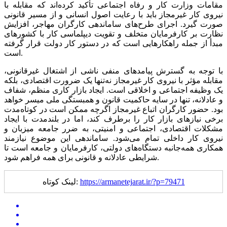
مقامات وزارت کار و رفاه اجتماعی تأکید کرده‌اند که مقابله با
نیروی کار غیرمجاز باید با رعایت اصول انسانی و از مسیر قانونی
صورت گیرد. اجرای طرح‌های ساماندهی کارگران مهاجر، افزایش
نظارت بر کارفرمایان متخلف و تقویت دیپلماسی کار با کشور‌های
مبدأ از جمله راهکار‌هایی است که در دستور کار دولت قرار گرفته
است.
با توجه به گسترش پیامد‌های منفی ناشی از اشتغال غیرقانونی،
مقابله مؤثر با نیروی کار غیرمجاز نه‌تنها یک ضرورت اقتصادی، بلکه
یک وظیفه اجتماعی و اخلاقی است. ایجاد بازار کاری منظم، شفاف
و عادلانه، تنها در سایه حاکمیت قانون و همبستگی ملی میسر خواهد
بود. حضور کارگران اتباع غیرمجاز اگرچه ممکن است در کوتاه‌مدت
برخی نیاز‌های بازار کار را برطرف کند، اما در بلندمدت با ایجاد
مشکلات اقتصادی، اجتماعی و امنیتی، به ضرر جامعه میزبان و
نیروی کار داخلی تمام می‌شود. ساماندهی این موضوع نیازمند
همکاری همه‌جانبه دستگاه‌های دولتی، کارفرمایان و جامعه است تا
شرایطی عادلانه و قانونی برای همه فراهم شود.
https://armanetejarat.ir/?p=79471
لینک کوتاه: