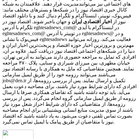
مدیریت قرار دهند. علاقمندان به شبکه‎‌های اجتماعی نیز می‌توانند
کانال خبری اقتصاد نیوز را در شبکه‌ها و بسترهای مختلف مانند:
فیس‌بوک، توییتر، اینستاگرام و تلگرام دنبال کنند و با دانلود اقتصاد
نیوز از
اخبار اقتصادی ایران
و جهان باخبر شوند. اقتصاد نیوز در
تلگرام با آدرس eghtesadnews_com@ در اینستاگرام با آیدی
eghtesadnews_com@ در توییتر با آدرس eghtesadnews@ و در
فیس‌بوک با نشانی eghtesadnews فعالیت می‌کند. روزانه می‌توانید
مهم‌ترین و بروزترین اخبار حوزه اقتصاد و پربحث‌ترین اخبار ایران و
دنیا را در شبکه‌های اجتماعی اقتصاد نیوز دریافت کنید. علاوه بر آن،
افرادی که تمایل به مراجعه حضوری دارند می‌توانند به آدرس تهران،
خیابان مطهری، بین میرزای شیرازی و سنایی، پلاک ۳۷۰ مراجعه
نمایند. همچنین متقاضیانی که مایل به همکاری با رسانه‌ اقتصاد نیوز
می‌باشند می‌توانند رزومه خود را از طریق ایمیل سازمانی
jobs@den.ir تکمیل و ارسال نمایند. پس از بررسی رزومه‌ها، از
افرادی که دارای شرایط مورد نیاز باشند، برای مصاحبه دعوت بعمل
می‌آید. باید توجه داشته باشید که تقاضای همکاری صرفا با ارسال
رزومه از طریق ایمیل سازمانی گروه انجام می‌گردد. پس از بررسی
رزومه‌ها، از متقاضیانی که دارای شرایط احراز شغل مورد نیاز
باشند از سوی مدیریت منابع انسانی وپشتیبانی برای انجام مصاحبه
بصورت تماس تلفنی دعوت می‌شود. به یاد داشته باشید که اقتصاد
نیوز با متقاضیان از طریق پیامک یا ایمیل تماس نمی‌گیرد.