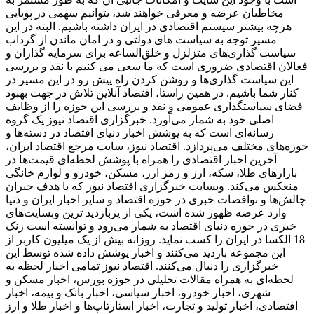
مخاطبان عرضه و معرفی خواهند شد، بتوانیم سهمی در پویایی
هرچه بیشتر سیستم اقتصادی در ایران داشته باشیم. البته در این
مسیر توجه به سیاست های دولتی و در امان ماندن از گرداب
سیاست گذاری‌های متزلزل و خلق‌الساعه برای سرمایه گذاران و
فعالان اقتصادی ضروری است که ما سعی می کنیم با نقد و بررسی
این سیاست گذاری‌ها و روشن کردن راه پیش رو در این مسیر در
کنار شما باشیم. در همین راستا، اقتصاد آنلاین تلاش در جهت بهبود
فضای سیاستگذاری عمومی و نقد و بررسی این حوزه را از وظایف
اصلی خود به شمار می‌آورد. خبرگزاری اقتصاد نیوز یک گروه
رسانه‌ای است که به پوشش اخبار دنیای اقتصاد در دسته‌ها و
حوزه‌های مختلف می‌پردازد. اقتصاد نیوز، سایت مرجع اقتصاد ایران،
آخرین اخبار اقتصادی را همراه با پوشش لحظه‌ای قیمت‌ها در
بازارهای طلا، سکه، ارز و رمز ارز، مسکن، خودرو و لوازم خانگی
منعکس می‌کند. وبسایت خبرگزاری اقتصاد نیوز که با هدف جبران
چالش‌ها و نواقصات خبری در حوزه اقتصاد و سایر اخبار ایران و دنیا
وارد عرضه ظهور شده است، یکی از پربازدید ترین وبسایت‌های
خبری در حوزه دنیای اقتصاد به شمار می‌رود و توانسته است رنک
18 الکسا در ایران را کسب نماید. روزانه بیش از یک میلیون کاربر از
این مجموعه بازدید می‌کنند و اخبار پوشش داده شده توسط این
خبرگزاری را دنبال می‌کنند. اقتصاد نیوز تمامی اخبار لحظه به
لحظه‌ای به همراه مقالات تحلیلی در حوزه بورس، اخبار مسکن و
شهری، اخبار خودرو، اخبار سیاسی، اخبار بانک و بیمه، اخبار
اقتصادی، اخبار تولید و تجارت، اخبار استارتاپ‌ها و اخبار طلا و ارز