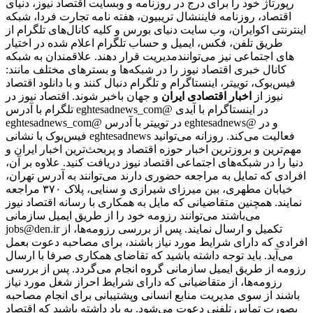
رپورتاژ خود را برای درج در روزنامه و وبسایت اقتصاد نیوز، دنیای
اقتصاد، روزنامه فایننشال تریبیون، هفته نامه تجارت فردا، شبکه
اینترنتی اکوایران، وب سایت دنیای بورس و کلیه کانال‌های تلگرام از
طریق تلفن، فکس، ایمیل و حساب تلگرام اعلام شده در اختیار
مدیریت قرار دهند. علاقمندان به شبکه‎‌های اجتماعی نیز می‌توانند
کانال خبری اقتصاد نیوز را در شبکه‌ها و بسترهای مختلف مانند:
فیس‌بوک، توییتر، اینستاگرام و تلگرام دنبال کنند و با دانلود اقتصاد
نیوز از
اخبار اقتصادی ایران
و جهان باخبر شوند. اقتصاد نیوز در
تلگرام با آدرس eghtesadnews_com@ در اینستاگرام با آیدی
eghtesadnews_com@ در توییتر با آدرس eghtesadnews@ و در
فیس‌بوک با نشانی eghtesadnews فعالیت می‌کند. روزانه می‌توانید
مهم‌ترین و بروزترین اخبار حوزه اقتصاد و پربحث‌ترین اخبار ایران و
دنیا را در شبکه‌های اجتماعی اقتصاد نیوز دریافت کنید. علاوه بر آن،
افرادی که تمایل به مراجعه حضوری دارند می‌توانند به آدرس تهران،
خیابان مطهری، بین میرزای شیرازی و سنایی، پلاک ۳۷۰ مراجعه
نمایند. همچنین متقاضیانی که مایل به همکاری با رسانه‌ اقتصاد نیوز
می‌باشند می‌توانند رزومه خود را از طریق ایمیل سازمانی
jobs@den.ir تکمیل و ارسال نمایند. پس از بررسی رزومه‌ها، از
افرادی که دارای شرایط مورد نیاز باشند، برای مصاحبه دعوت بعمل
می‌آید. باید توجه داشته باشید که تقاضای همکاری صرفا با ارسال
رزومه از طریق ایمیل سازمانی گروه انجام می‌گردد. پس از بررسی
رزومه‌ها، از متقاضیانی که دارای شرایط احراز شغل مورد نیاز
باشند از سوی مدیریت منابع انسانی وپشتیبانی برای انجام مصاحبه
بصورت تماس تلفنی دعوت می‌شود. به یاد داشته باشید که اقتصاد