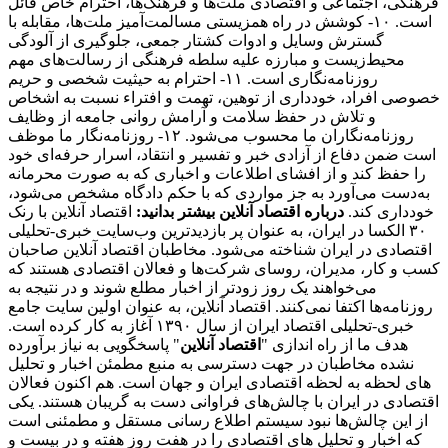
فرهنگی، اجتماعی و اقتصادی ملت‌ها و فرهنگ‌ها، احترام خاص قائل
است. ۱۰- کوشش در راه همزیستی مسالمت‌آمیز ملت‌ها، مقابله با
گسترش وسایل و ادوات کشتار جمعی، جلوگیری از آلودگی
محیط‌زیست و مبارزه علیه سلطه فرهنگی از رسالت‌های مهم
روزنامه‌نگاری است. ۱۱- احترام به حیثیت شخصی و حریم
خصوصی افراد، خودداری از توهین، تهمت و افتراء نسبت به اشخاص
و تلاش در حفظ سلامت و آرامش روانی جامعه از وظایف
روزنامه‌نگاران ما محسوب می‌شود. ۱۲- روزنامه‌نگار ما موظف
است ضمن دفاع از آزادی خبر و تفسیر و انتقاد، اسرار حرفه‌ای خود
را حفظ کند و از افشای اطلاعات و اخباری که به صورت محرمانه
به‌دست می‌آورد به جز مواردی که با حکم دادگاه مشخص می‌شود،
خودداری کند.
درباره اقتصاد آنلاین بیشتر بدانید:
اقتصاد آنلاین با رنک
۳۰ الکسا در ایران، به عنوان پر بازدیدترین وب‌سایت خبری-تحلیلی
اقتصادی در ایران شناخته می‌شود. مخاطبان اقتصاد آنلاین صاحبان
کسب و کار، مدیران، روسای شرکت‌ها و فعالان اقتصادی هستند که
می‌خواهند یک روز زودتر از اخبار مطلع شوند و در نتیجه به
روزنامه‌ها اکتفا نمی‌کنند. اقتصاد آنلاین، به عنوان اولین سایت جامع
خبری-تحلیلی اقتصاد ایران از سال ۱۳۹۰ آغاز به کار کرده است.
هدف ما از راه اندازی "
اقتصاد آنلاین
" پاسخگویی به نیاز برآورده
نشده مخاطبان در جهت دسترسی به منبع مطمئن اخبار و تحلیل
های لحظه به لحظه اقتصادی ایران و جهان است. هم اکنون فعالان
اقتصادی در ایران با چالش‌های فراوانی دست به گریبان هستند. یکی
از این چالش‌ها نبود سیستم اطلاع رسانی مستقل و مطمئنی است
که اخبار و تحلیل های اقتصادی را در هفت روز هفته و در بیست و