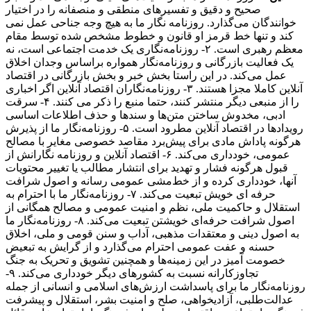
صحیح و دقیق و تفسیرهای منطقی و منصفانه را در اختیار
خوانندگان می‌گذارد. روزنامه نگار ما به هیچ وجه جناحی عمل نمی
کند و تنها خط قرمز او قانون و خطوط مشخص شده توسط مقام
معظم رهبری است. ۲- روزنامه‌نگاری یک خدمت اجتماعی است، نه
یک فعالیت بازرگانی و روزنامه‌نگار همواره براساس وجدان اخلاق
عمل می‌کند. در این راستا بخش خبر و بخش بازرگانی در اقتصاد
آنلاین کاملا مجزا هستند. ۳- روزنامه‌نگاران اقتصاد آنلاین اگر اخباری
را از منبعی دیگر منتشر کنند، حتما منبع را ذکر می کنند. ۴- سرقت
ادبی، مخدوش ساختن متن‌ها و سندها و حذف اطلاعات اساسی
رویدادها در اقتصاد آنلاین مطرود است. ۵- روزنامه‌نگار ما از پذیرش
هرگونه پاداش مادی برای پیش‌برد مقاصد خصوصی مغایر با مصالح
عمومی، خودداری می‌کند. ۶- اقتصاد آنلاین و روزنامه نگارانش از
قبول هرگونه فشار و تهدید برای انتشار مطالب یا تغییر محتویات
آنها، خودداری کرده و از خط‌مشی عمومی رسانه و اصول شرافت
حرفه ای خویش تبعیت می‌کند. ۷- روزنامه‌نگار ما با احترام به
استقلال و حاکمیت ملی، نظم و امنیت عمومی و مصالح همگانی از
اصول شرافت حرفه‌ای خویشتن تبعیت می‌کند. ۸- روزنامه‌نگار ما
به اصول دینی و معتقدات مذهبی، آداب و سنن قومی و ملی، اخلاق
حسنه و عفت عمومی احترام می‌گذارد و از گرایش به تبعیض
خصومت آمیز در این زمینه‌ها و همچنین تشویق و تحریک به جنگ
تجاوزکارانه نسبت به کشورهای دیگر خودداری می‌کند. ۹-
روزنامه‌نگار ما برای پاسداشت ارزش‌های اسلامی و انسانی از جمله
عدالت‌طلبی، آزادیخواهی، صلح و امنیت بشر، استقلال و پیشرفت