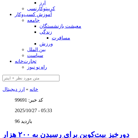
ارز
کریپتوکارنسی
آموزش کسب‌وکار
جامعه
معیشت بازنشستگان
زندگی
مسافرت
ورزش
بین الملل
سیاست
تجارت‌خانه
راه نو نیوز
خانه
»
ارز دیجیتال
کد خبر: 99691
2025/10/27 - 05:33
96 بازدید
دورخیز بیت‌کوین برای رسیدن به ۲۰۰ هزار