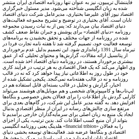
فایننشال تریبیون، نیز به عنوان تنها روزنامه اقتصادی ایران منتشر
شده به زبان انگلیسی شناخته می‌شود. مدیر مسئول خبرگزاری
اقتصاد نیوز آقای علیرضا بختیاری، مدیرعامل شرکت دنیای اقتصاد
تابان است. آقای بختیاری در توضیح و تشریح مجموعه فعالیت‌های
دنیای اقتصاد بیان می‌دارند که: پس از به ثبات رسیدن مجموعه
روزنامه «دنیای اقتصاد» برای پوشش و جبران نقاط ضعف کشف
شده در روزنامه از جهات مختلف و تحقق بخشیدن به برنامه‌های
توسعه فعالیت خود، تصمیم گرفته شد تا هفته نامه تجارت فردا در
تیرماه سال 1391 راه‌اندازی شود. این تصمیم بدلیل عدم برخورداری
از پتانسیل ارائه مقالات، گزارش‌ها و محتوای تحلیلی که از عمق
بیشتری برخوردار هستند، در روزنامه دنیای اقتصاد اخذ شده است.
وی اظهار می‌کند که یک فعال اقتصادی به هر ترتیب در فرآیند کاری
خود در طول روز به اطلاعاتی نیاز پیدا خواهد کرد که نه در قالب
روزنامه و نه در قالب هفته‌نامه نمی‌گنجد. پکیجی تشکیل شده از
اخبار، گزارش و تحلیل در قالب بسته‌ای قابل استفاده هم در
لپ‌تاب‌ها و کامپیوترهای شخصی و هم موبایل‌های هوشمند می‌تواند
کارایی گردش باز اطلاعات را برای فعالان بخش خصوصی و بنگاه‌ها
افزایش دهد. به گفته مدیر عامل این شرکت، در گام‌های بعدی برای
مرتفع سازی چالش‌های رسانه در ایران از منظر اقتصادی بدنبال
ایجاد یک منبع به زبان اصلی برای سرمایه‌گذاران خارجی برآمدیم تا
بتواند از آن منبع کسب اطلاعات کند. بدین ترتیب، یکی از اجزای
هلدینگ یعنی روزنامه انگلیسی «financial tribion» را به فعالان
اقتصادی و بنگاه‌ها عرضه شد. فعالیت‌های توسعه بخشی دنیای
اقتصاد تابان ادامه دارد و در این راستا نیز مرکز پژوهش‌ها،