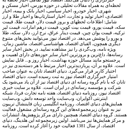
لحظه‌ای به همراه مقالات تحلیلی در حوزه بورس، اخبار مسکن و
شهری، اخبار خودرو، اخبار سیاسی، اخبار بانک و بیمه، اخبار
اقتصادی، اخبار تولید و تجارت، اخبار استارتاپ‌ها و اخبار طلا و ارز
شامل: اطلاعات لحظهای و بروز قیمت دلار، قیمت طلا، قیمت
سکه، قیمت یورو، قیمت بیت کوین، قیمت درهم امارات، قیمت لیر
ترکیه، قیمت یوان چین، قیمت دینار عراق، نرخ ارز، دلار، سکه، طلا
و یورو را پوشش می‌دهد. در اقتصاد نیوز می‌توانید بخش‌های متنوع
دیگری همچون، الفبای اقتصاد، هواشناسی اقتصاد، ماشین زمان،
ویژه نامه، وب‌گردی را نیز مشاهده نمایید. در بخش اخبار سایر
رسانه‌ها، داغ‌ترین و بروزترین اخبار سایر حوزه‌های دارای اهمیت و
پرجستجو مانند مسائل حوزه بهداشت، اخبار روز و... قابل نمایش
است. علاوه بر آن، پربازدیدترین اخبار مرتبط با هر دسته‌بندی نیز در
اختیار کاربر قرار می‌گیرد. دنیای اقتصاد تابان به عنوان صاحب
امتیاز خبرگزاری اقتصاد نیوز به ثبت رسیده است. دنیای اقتصاد
تابان که با نام گروه رسانه ای دنیای اقتصاد نیز از آن یاد می‌شود یک
شرکت و مؤسسه رسانه‌ای در ایران است. علاوه بر سایت خبری
اقتصاد نیوز، روزنامه دنیای اقتصاد، هفته ‌نامه تجارت فردا، شبکه
اینترنتی اکوایران، وب‌سایت واحد توسعه دانش، وب‌سایت
همایش‌های دنیای اقتصاد، روزنامه انگلیسی ‌زبان فایننشال تریبون
نیز به عنوان زیرمجموعه‌های این گروه رسانه‌ای مشغول فعالیت
هستند. گروه دنیای اقتصاد همچنین دارای مرکز پژوهش‌ها، انتشارات
و مرکز همایش‌ها نیز می‌باشد. اولین زیرمجموعه این هلدینگ، دنیای
اقتصاد، از سال 1381 فعالیت خود را آغاز کرده است. روزنامه