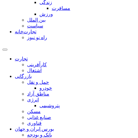
زندگی
مسافرت
ورزش
بین الملل
سیاست
تجارت‌خانه
راه نو نیوز
تجارت
کارآفرینی
اشتغال
بازرگانی
حمل و نقل
خودرو
مناطق آزاد
انرژی
پتروشیمی
مسکن
صنایع غذایی
فناوری
بورس ایران و جهان
بانک و بودجه