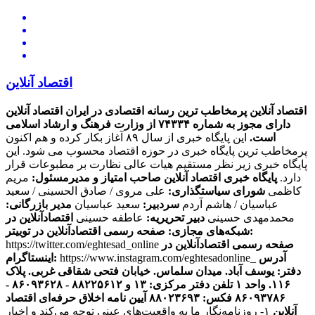
اقتصاد آنلاین
اقتصاد آنلاین پرمخاطب ترین رسانه اقتصادی در ایران
اقتصاد آنلاین
دارای مجوز به شماره ۷۴۳۳۴ از وزارت فرهنگ و ارشاد اسلامی
است.
این پایگاه خبری از سال ۸۹ آغاز بکار کرده و هم اکنون
پرمخاطب ترین پایگاه خبری در حوزه اقتصاد محسوب می شود. این
پایگاه خبری زیر نظر مستقیم هیات عالی نظارت بر مطبوعات قرار
دارد.
پایگاه خبری اقتصاد آنلاین
صاحب امتیاز و مدیرمسئول:
مریم
کاظمی
شورای سیاستگذاری:
علی مروی / صادق الحسینی / سعید
عباسیان / هاشم آردم
سردبیر:
سعید عباسیان
مدیر بازرگانی:
محمدمهدی حسینی
دبیر تحریریه:
عاطفه حسینی
اقتصادآنلاین در
صفحه رسمی اقتصادآنلاین در توییتر:
شبکه‌های مجازی:
صفحه رسمی اقتصادآنلاین در
https://twitter.com/eghtesad_online
آدرس
https://www.instagram.com/eghtesadonline_
اینستاگرام:
دفتر: یوسف آباد. میدان سلماس. خیابان فتحی شقاقی غربی. پلاک
۱۱۶. واحد ۱
تلفن دفتر مرکزی: ۱۳ و ۸۸۲۲۵۶۱۲ - ۸۶۰۹۳۶۲۸ -
۸۶۰۹۳۷۸۶ فکس: ۸۸۰۲۳۶۹۳
آیین نامه اخلاق حرفه‌ای اقتصاد
آنلاین
۱- روزنامه‌نگار ما به واقعیت‌های عینی توجه می‌کند و اخبار