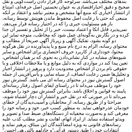
بندهای مختلف می‌باشد. سرلوحه کار قرار دادن راست‌گویی و نقل
صحیح و دقیق اخباراقتصادی به ‌عنوان نخستین اصل حرفه‌ای، امتناع
از انتشار اخباری که منبع آنها مشخص و معتبر نباشد و اعتقاد بر آنکه
منبعی که حتی با رعایت اصل محفوظ ماندن هویتش توسط رسانه،
باز هم مسئولیت خبری را که در اختیار رسانه قرار می‌دهد،
نمی‌پذیرد قابل اتکا و اعتماد نیست، خبر را از تحلیل و تفسیر آن جدا
کرده و در نگارش به‌گونه‌ای عمل شود که مخاطب، متوجه تمایز این
دو گونه بشود، تفکیک آگهی و رپرتاژ آگهی صریحا از مطالب و
محتوای رسانه، الزام به درج نام منبع و یا پدیدآورنده در نقل هرگونه
محتوا، خودداری از کاربرد حروف اختصاری برای اشخاص و سایر
شیوه‌های مشابه در کنار نشانی‌دادن به نحوی که بر همان اشخاص،
تعین پیدا کند در مواردی که به دلیل موانع و یا ملاحظات اخلاقی و یا
حقوقی نام بردن از اشخاص محدودیت دارد و پرهیز در انتشار اخبار
و تحلیل‌ها ضمن رعایت انصاف، از سیاه ‌نمایی و یأس‌آفرینی از جمله
اصول گسترش نیوز در محتوای رسانه ای می باشد. گسترش نیوز
خود را موظف می‌داند تا در راستای ایفای اصول رفتار رسانه‌ای
پایبند به قوانین و اخلاق باشد. بنابراین گسترش نیوز خود را موظف
می‌داند تا در صورتی که در نقل خبر و انتشار آن دچار اشتباه شوند،
صراحتا و از طریق رسانه، از مخاطبان و آسیب‌دیدگان از خطای
خودمان عذرخواهی نماید. به منظور کسب خبر، خود و رسانه خود را
معرفی کند و به‌صورت مخفیانه از دستگاه‌های ضبط صدا و تصویر و
ویدئو استفاده ننماید. از ایراد اتهام، اهانت و نشر مطلب کذب علیه
رسانه‌های قانونی به ‌ویژه امضاکنندگان این میثاق، پرهیز نماید و
انتقادات‌ خود را طبق دستور قرآنی"و جادلهم بالتی هی احسن"