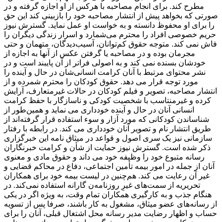
مطرح کند. برای انجام مصاحبه با هرکس از او اجازه گرفته و در
صورتی که بخواهد پیش از انتشار مصاحبه خود را بازبینی کند این حق
را برای او محفوظ دانسته و به خواست او عمل نماید. گسترش نیوز
حریم خصوصی افراد را محترم می‌شمارد و اسرار زندگی دیگران را
فاش نمی کند. متوجه حقوق کم‌توانان، آسیب‌دیدگان، متهمان و حتی
مجرمان بوده و در مصاحبه یا گرفتن عکس از آنها به اجازه از
خودشان بسنده نمی کند و به اصولی فراتر از آن پایبند است و در
نشر محتوای مرتبط با آنان کرامت انسانی‌شان در حال و آینده را
مورد توجه قرار می دهد. حقوق کودکان را محترم شمرده و از
انتشار مصاحبه، تصویر و فیلم کودکان در حالات غیرمتعارف، آرایش
کرده و غیرمنتاسب با شخصیت کودکی و ناسازگار با حفظ کرامت
انسانی آنان در حال و آینده خودداری می نماید و همین‌طور از
شناساندن کودکانی که مورد آزار و سوء استفاده قرار گرفته‌اند از
طریق انتشار نام و تصویر آنان خودداری می کند. در رابطه با رفتار
سازمانی نیز یک سری اصول و قواعد در میثاق نامه این خبرگزاری
ذکر شده است. گسترش نیوز حمایت از شأن و کرامت خبرنگاران
رسانه متبوع خود را وظیفه خود می داند و حقوق مادی و معنوی
آنان از جمله در امور بیمه تأمین اجتماعی، دفاع در محاکم قضایی و
غیر آن رعایت می کند. هم‌چنین در لیست بیمه خود برای همکاران
تحریریه از سمت‌های غیرِ روزنامه‌ن گارانه استفاده نمی‌کند. در
هنگام جذب و به کارگیری همکاران تمام وقت، به ‌ویژه اگر در یکی
از رسانه‌های عضو میثاق، مشغول به کار باشند، صرفا پس از تسویه‌
حساب و اظهار رضایت مدیر رسانه محل اشتغال قبلی، آنان را برای