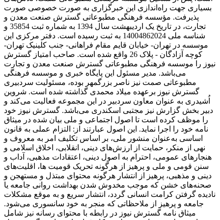
بسیاری جهت راه‌اندازی این خبرگزاری به صورت خصوصی صورت
پذیرفت. مؤسسه فرهنگی مطبوعاتی گسترش صنعت معدن و
تجارت، در تاریخ یک اردیبهشت سال 1394 به شماره ثبت 35854 و
شناسه ملی 14004862024 به ثبت رسیده است. دفتر مرکزی این
موسسه در تهران- خیابان قایم مقام فراهانی- جنب کلینیک تهران-
کوچه آزادگان - پلاک 26 واقع شده است. صاحب امتیاز گسترش
نیوز را موسسه فرهنگی مطبوعاتی گسترش صنعت معدن و تجارت
می‌باشد. مدیر مسئول این پایگاه خبری و موسسه فرهنگی
مطبوعاتی صمت نیز ناصر بزرگمهر بوده، مسئولیت سردبیری
گسترش نیوز برعهده میلاد محمدی گذاشته شده است. شروین
اُشیدری به عنوان معاون سردبیر در این مجموعه فعالیت می‌کند و
دبیر بخش گزارش نیز مجتبی اسکندری می‌باشد. گسترش نیوز خود
را موظف کرده است تا اصول اجتماعی و ملی بیان شده در میثاق
نامه خود را اجرا نماید. این اصول عبارتند از: التزام عملی به قانون
اساسی به‌عنوان منشور ملی، بر اساس تکلیف امر به‌ معروف و
نهی از منکر، حمایت از ارزش‌های دینی، انقلابی، اخلاق اسلامی و
هنجارهای عمومی، احترام به اصول دینی، اعتقادات مذهبی، آداب و
سنن قومی و ملی و ‌پرهیز از هرگونه تحریک قومیت ‌ها، اقلیت‌های
دینی و مذهبی، پرهیز از انتشار هرگونه محتوای مبتذل و مستهجن و
صحنه‌های خشن که موجب مخدوش شدن بهداشت روانی جامعه یا
نادیده گرفتن کرامت انسانی گردد، انتشار سریع و به‌ موقع مشکلات
جامعه و پرهیز از ملاحظاتی که منجر به خود سانسوری می‌شود.
میثاق نامه گسترش نیوز در رابطه با محتوای رسانه نیز شامل