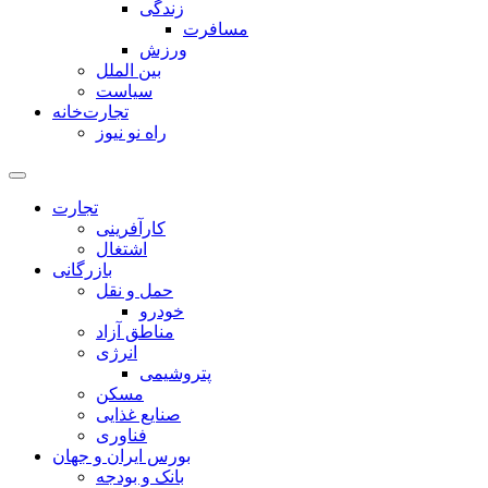
زندگی
مسافرت
ورزش
بین الملل
سیاست
تجارت‌خانه
راه نو نیوز
تجارت
کارآفرینی
اشتغال
بازرگانی
حمل و نقل
خودرو
مناطق آزاد
انرژی
پتروشیمی
مسکن
صنایع غذایی
فناوری
بورس ایران و جهان
بانک و بودجه