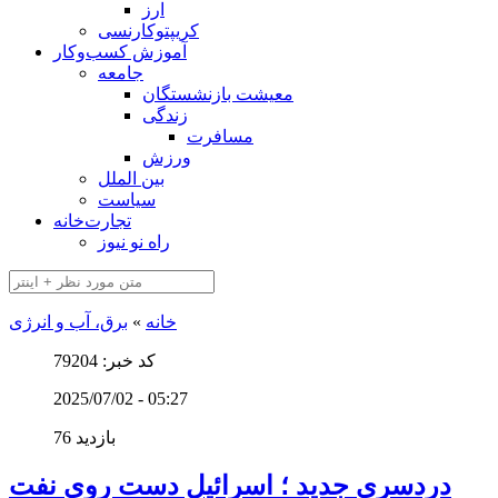
ارز
کریپتوکارنسی
آموزش کسب‌وکار
جامعه
معیشت بازنشستگان
زندگی
مسافرت
ورزش
بین الملل
سیاست
تجارت‌خانه
راه نو نیوز
خانه
»
برق، آب و انرژی
کد خبر: 79204
2025/07/02 - 05:27
76 بازدید
دردسری جدید ؛ اسرائیل دست روی نفت