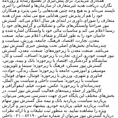
همکاری می‌پذیرد. برای پیش‌گیری از تطمیع رسانه و روزنامه
‌نگاران، دریافت هدیه غیرمتعارف از سازمان‌ها و اشخاص را امری
ناپسند می‌داند و به ‌هیچ ‌وجه چنین هدیه‌هایی را نمی پذیرد و همکاران
خود را هم از پذیرش چنین هدایایی منع می نماید. میزان هدیه
متعارف را شورای داوری در ابتدای هر سال اعلام می‌کند. گسترش
نیوز صراحتا وابستگی‌های مالی و تشکیلاتی و گرایش‌های خود را
رسما اعلام می کند و مناسبات مالی خود با وابستگان اشاره شده و
حامیان خود را به ‌طور آشکار و شفاف اعلام می نماید. صنعت
معدن، تجارت، اقتصاد، فرهنگ، جامعه، ورزش، سیاست و
چندرسانه‌ای بخش‌های اصلی تحت پوشش خبری گسترش نیوز
می‌باشد. صنعت معدن با زیرحوزه‌های؛ صنعت، معدن، گسترش
نیوز قیمت خودرو، انرژی، تجارت با زیرحوزه؛ اصناف، کسب و کار،
نمایشگاه و گردشگری، اقتصاد با زیرحوزه؛ بانک و بیمه، بورس،
گسترش نیوز مسکن، فرهنگ با زیرحوزه؛ سینما و تلویزیون،
موسیقی و آموزشی، جامعه با زیرحوزه؛ سبک زندگی، حوادث،
فناوری و شهری، ورزش با زیرحوزه؛ فوتبال، منهای فوتبال،
سیاست با زیرحوزه؛ سیاست داخلی و سیاست بین الملل،
چندرسانه‌ای با زیرحوزه؛ عکس، صوت، فیلم، اینفوگرافی و
کاریکاتور از جمله زمینه‌های فعالیت گسترش نیوز است. در
بخش‌های مختلف این پایگاه خبری جهت دسترسی سریعتر می‌توان،
پربازدید سیاست، پربازدید بانک و بیمه مثل گسترش نیوز سهام
عدالت، پربازدید فیلم، پربازدید خودرو، پیشنهاد سردبیر و گزارش
ویژه را مشاهده نمایید. به منظور ثبت تبلیغات و یا ارائه نظرات
درباره گسترش نیوز می‌توان از شماره تماس ۸۲۱۹۰ – ۰۲۱ داخلی