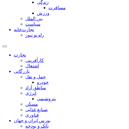
زندگی
مسافرت
ورزش
بین الملل
سیاست
تجارت‌خانه
راه نو نیوز
تجارت
کارآفرینی
اشتغال
بازرگانی
حمل و نقل
خودرو
مناطق آزاد
انرژی
پتروشیمی
مسکن
صنایع غذایی
فناوری
بورس ایران و جهان
بانک و بودجه