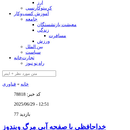
ارز
کریپتوکارنسی
آموزش کسب‌وکار
جامعه
معیشت بازنشستگان
زندگی
مسافرت
ورزش
بین الملل
سیاست
تجارت‌خانه
راه نو نیوز
خانه
»
فناوری
کد خبر: 78818
2025/06/29 - 12:51
77 بازدید
خداحافظی با صفحه آبی مرگ ویندوز