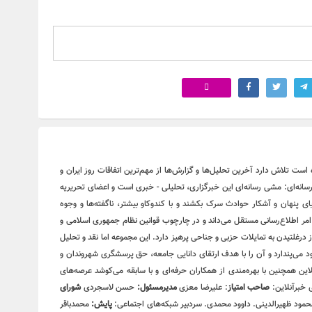
برآنلاین که کار خود را از سال ۱۳۸۷ شروع کرده است تلاش دارد آخرین تحلیل‌ها و گزارش‌ها از مهم‌ترین اتفاقات روز ایران و
سانه‌ای: مشی رسانه‌ای این خبرگزاری، تحلیلی - خبری است و اعضای تحریریه
ای پنهان و آشکار حوادث سرک بکشند و با کندوکاو بیشتر، ناگفته‌ها و وجوه
ر امر اطلاع‌رسانی مستقل می‌داند و در چارچوب قوانین نظام جمهوری اسلامی و
 درغلتیدن به تمایلات حزبی و جناحی پرهیز دارد. این مجموعه اما نقد و تحلیل
ود می‌پندارد و آن را با هدف ارتقای دانایی جامعه، حق پرسشگری شهروندان و
ین همچنین با بهره‌مندی از همکاران حرفه‌ای و با سابقه می‌کوشد عرصه‌های
 خبرآنلاین:
صاحب امتیاز
: علیرضا معزی
مدیرمسئول:
حسن لاسجردی
شورای
مود ظهیرالدینی. داوود محمدی. سردبیر شبکه‌های اجتماعی:
پایش:
محمدباقر