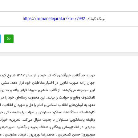
لینک کوتاه:
https://armanetejarat.ir/?p=77992
درباره خبرآنلاین خ
جهان را به صورت آنلاین در اختیار مخاطبان خود قرار دهد. مشی ر
این مجموعه می‌کوشند از قالب ظاهری خبرها فراتر رفته و به زوای
نامکشوف وقایع و حوادث را بیابند. این مجموعه رسانه‌ای خود را د
تعهد به آرمان‌های انقلاب اسلامی و امام راحل و شهیدان انقلاب، از
کارشناسانه دستگاه‌ها، عملکرد مسئولان و احزاب را وظیفه ذاتی خ
وظیفه پاسخگویی مسئولان با جدیت دنبال می‌کند. تحریریه خبرآنلا
جدیدی در اطلاع‌رسانی بهنگام و شفاف بجوید و بگشاید. صورت‌بندی
سردبیری:
حسن لاسجردی . محمدرضا نوروزپور . فرهاد عشوندی . مح