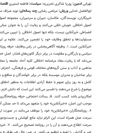
تهرانی
ادمین:
پوریا شاکری تحریریه:
سیاست:
فاطمه استیری
اقتصاد
ابوالفضل خدایی
ورزش:
مرتضی رضایی
چند رسانه‌ای:
نوید صراف مرامنامه اخلاق حرفه‌ای خبرگزاری خبرآنلاین اعضای تحریریه «خبرآنلاین»، اعم از خبرنگاران، نویسندگان، عکاسان، دبیران و سردبیران، مجموعه اصول و معیارهای اخلاقی حرفه‌ای را با توجه به استانداردهای ‌این حرفه، به عنوان اصول اخلاقی خویش تلقی می‌کنند و رعایت آن را به عنوان مبانی مشترک حرفه‌ای وظیفه خود می‌دانند. این مرامنامه مقررات اداری یا مسائل انضباطی خبرآنلاین نیست، بلکه تنها اصول اخلاقی را تبیین می‌کند که روزنامه‌نگاران خبرآنلاین با رعایت آن، استقلال، اعتبار و درستکاری رسانه و مسئولیت‌ها و تحقق وظایف خود را تضمین می‌کنند. علاوه بر این، قانون مطبوعات و سایر قوانین مرتبط با فعالیت‌های رسانه‌ای نصب العین خبرآنلاین است. ۱. وظیفه آگاهی‌بخشی در راس وظایف حرفه روزنامه‌نگاری قرار گرفته است. انصاف و بی‌غرضی روزنامه‌نگار، خودداری وی از تبلیغ سیاسی و بازرگانی و مقاومت در برابر دیگر کانون‌های فشار، اصل خدشه‌ناپذیر روزنامه‌نگاران فعال در خبرآنلاین است. ۲. «خبرآنلاین» خود را متعهد می‌داند که با رعایت مفاد مرامنامه اخلاقی کلیه آحاد جامعه را مخاطب خود بداند و همواره در چارچوب قانون اساسی به اصول دینی و معتقدات مذهبی و آداب و سنن گروه‌های مختلف قومی و فرهنگی، احترام بگذارد. ۳. روزنامه‌نگاران خبرآنلاین در انجام وظایف حرفه‌ای خویش نه تنها در برابر صاحبان و مدیران موسسه بلکه در برابر خوانندگان و منافع و مصالح جامعه مسئولیت دارند.‌ این مسئولیت اجتماعی‌ ایجاب می‌کند اطلاعات کامل و به روز برای عموم با حفظ آزادی اطلاعات به منظور احقاق حق دسترسی به اطلاعات ارائه شود. ۴. وظیفه کسانی که وقایع مربوط به هر موضوع را شرح می‌دهند یا تفسیر می‌کنند این است که دانش لازم را درباره آن