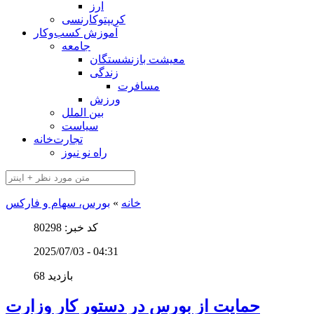
ارز
کریپتوکارنسی
آموزش کسب‌وکار
جامعه
معیشت بازنشستگان
زندگی
مسافرت
ورزش
بین الملل
سیاست
تجارت‌خانه
راه نو نیوز
خانه
»
بورس، سهام و فارکس
کد خبر: 80298
2025/07/03 - 04:31
68 بازدید
حمایت از بورس در دستور کار وزارت