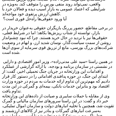
واقعی، نمی‌تواند روند منفی بورس را متوقف کند. به‌ویژه در
شرایطی که اعتماد عمومی به بازار آسیب دیده و فعالان خرد با
کاهش ارزش پرتفوی خود مواجه‌اند.
آیا ورود حقوقی‌ها راه‌حل فوری است؟
در برخی مقاطع، حضور پررنگ بازیگران حقوقی به‌عنوان خریدار در
بازار، توانسته از شتاب ریزش‌ها بکاهد؛ اما در شرایط فعلی،
حقوقی‌ها نیز با تردید در حال خرید هستند. چرا که نبود چشم‌انداز
روشن از سمت سیاست‌گذار، نوسان شدید ارز، و ابهام در وضعیت
شرکت‌های بزرگ بورسی، مانع از تزریق قوی سرمایه از سوی آن‌ها
شده است.
در همین راستا «سید علی مدنی‌زاده»، وزیر امور اقتصادی و دارایی
در نشستی در سازمان برنامه و بودجه، با ارائه گزارشی از عملکرد
و اقدامات این وزارتخانه در جریان جنگ تحمیلی اخیر، گفت: از
ابتدای این جنگ، در حوزه پدافندی اقداماتی را در دستور کار قرار
دادیم که مهم‌ترین آن تداوم ارائه خدمات به مردم در حوزه وزارت
اقتصاد بود و بنابراین خدمات بانکی، بیمه‌ای و گمرکی در این مدت
تداوم یافت.
وی از مقابله با حملات سایبری و صیانت از داده‌های این وزارتخانه
خبر داد و گفت: در این راستا سرورهای سازمان مالیاتی و گمرک
تقویت شد، همچنین با تخلیه انبارهای دولت و سازمان اموال تملیکی،
به‌سرعت انبارهای گمرکات و بنادر نیز از کالاهای ارزشمند و
خطرناک به‌صورت تفکیک‌شده تخلیه شد تا آسیبی به آنها نرسد.