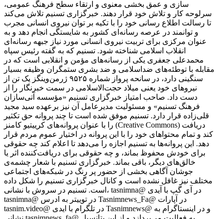
سازی و عمق بخشی معنوی و ارتقاء سطح فرهنگ عمومی،
سرلوحه کار و تلاش خود قرار دهند. خبرگزاری تسنیم تلاش می‌کند
تا رسالت اطلاع رسانی خود را با تکیه بر توان نیروی انسانی مجرب
و توانمند در عرصه رسانه‌ای کشور به شایستگی انجام دهد و به
عنوان مرکزی برای تربیت نیروی انسانی مورد نیاز جبهه رسانه‌ای
انقلاب اسلامی شناخته شود. تسنیم که به گفته رئیس سپاه
محمدعلی جعفری یکی از رسانه‌های مؤمن و انقلابی است که در
مقابله با توطئه‌های ضداسلامی و ضد بشری ستمگران وظیفه بسیار
سنگینی دارد، در سانحه پرواز شماره ۹۵۲۵ ژرمن‌وینگز یک تن از
نیروهای خود یعنی میلاد حجت‌الاسلامی در سمت خبرنگار را از
دست داد. صاحب امتیاز خبرگزاری تسنیم «مؤسسه آتی‌سازان
فرهنگ تسنیم» و مسئولیت مدیرعامل آن نیز برعهده سید مجید
قلی‌زاده‌ قرار دارد. تسنیم موفق شده است تا چند پروانه حق تکثیر
را با عنوان پروانه‌های کرییتیو کامنز (Creative Commons) دریافت
کند و تمام محتواهای خود را با این پروانه در اختیار عموم مردم قرار
دهد. این پروانه‌ها به تسنیم اجازه را می‌دهد تا اعلام کند چه حقوقی
برای خودش محفوظ بماند، و چه حقوقی برای دریافت‌کننده اثر یا
خالق‌های دیگر، باقی بماند. خبرگزاری تسنیم با شعار چشمه‌ی
جوشان آگاهی بخشی از حضور پر رنگ در شبکه‌های اجتماعی
مختلف نیز غافل نشده است و کانال خبرگزاری تسنیم را شکل داده
است. تسنیم در سروش با نشانی، tasnimna@ در آی گپ با آیدی
tasnimna@ در توییتر به ادرس Tasnimnews_Fa@ در آپارات
tasnim.video@ در تلگرام با ایدی Tasnimnews@ و در اینستاگرام به
نشانی tasnimnews_fa@ به فعالیت می‌پردازد و از این پتانسیل