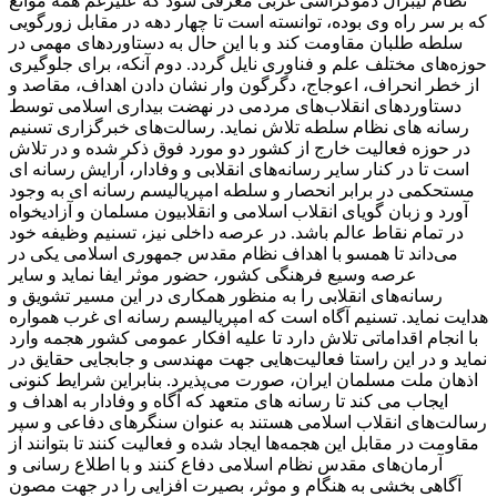
نظام لیبرال دموکراسی غربی معرفی شود که علیرغم همه موانع
که بر سر راه وی بوده، توانسته است تا چهار دهه در مقابل زورگویی
سلطه طلبان مقاومت کند و با این حال به دستاوردهای مهمی در
حوزه‌های مختلف علم و فناوری نایل گردد. دوم آنکه، برای جلوگیری
از خطر انحراف، اعوجاج، دگرگون وار نشان دادن اهداف، مقاصد و
دستاوردهای انقلاب‌های مردمی در نهضت بیداری اسلامی توسط
رسانه های نظام سلطه تلاش نماید. رسالت‌های خبرگزاری تسنیم
در حوزه فعالیت خارج از کشور دو مورد فوق ذکر شده و در تلاش
است تا در کنار سایر رسانه‌های انقلابی و وفادار، آرایش رسانه ای
مستحکمی در برابر انحصار و سلطه امپریالیسم رسانه ای به وجود
آورد و زبان گویای انقلاب اسلامی و انقلابیون مسلمان و آزادیخواه
در تمام نقاط عالم باشد. در عرصه داخلی نیز، تسنیم وظیفه خود
می‌داند تا همسو با اهداف نظام مقدس جمهوری اسلامی یکی در
عرصه وسیع فرهنگی کشور، حضور موثر ایفا نماید و سایر
رسانه‌های انقلابی را به منظور همکاری در این مسیر تشویق و
هدایت نماید. تسنیم آگاه است که امپریالیسم رسانه ای غرب همواره
با انجام اقداماتی تلاش دارد تا علیه افکار عمومی کشور هجمه وارد
نماید و در این راستا فعالیت‌هایی جهت مهندسی و جابجایی حقایق در
اذهان ملت مسلمان ایران، صورت می‌پذیرد. بنابراین شرایط کنونی
ایجاب می کند تا رسانه های متعهد که آگاه و وفادار به اهداف و
رسالت‌های انقلاب اسلامی هستند به عنوان سنگرهای دفاعی و سپر
مقاومت در مقابل این هجمه‌ها ایجاد شده و فعالیت کنند تا بتوانند از
آرمان‌های مقدس نظام اسلامی دفاع کنند و با اطلاع رسانی و
آگاهی بخشی به هنگام و موثر، بصیرت افزایی را در جهت مصون