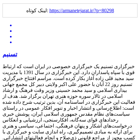
https://armanetejarat.ir/?p=80298
لینک کوتاه:
تسنیم
خبرگزاری تسنیم یک خبرگزاری خصوصی در ایران است که ارتباط
قوی با سپاه پاسداران دارد. این خبرگزاری در سال 1391 با مدیریت
سید مجید قلی زاده آغاز بکار کرده است. مراسم افتتاح خبرگزاری
تسنیم روز 22 آبان با حضور علی اکبر ولایتی دبیر کل مجمع جهانی
بیداری اسلامی و سید محمد حسینی وزیر وقت فرهنگ و ارشاد
اسلامی در تالار سوره حوزه هنری تهران برگزار شد. هدف از
فعالیت این خبرگزاری در اساسنامه آن، بدین ترتیب شرح داده شده
است: اطلاع‌رسانی و انتشار اخبار و تنویر افکار عمومی در راستای
سیاست‌های نظام مقدس جمهوری اسلامی ایران، پوشش خبری
رخدادهای قوای سه‌گانه، افکارسنجی، ارزشیابی و انعکاس
درخواست‌های آشکار و پنهان فرهنگی، اجتماعی، سیاسی و هنری
برای ارائه به مبادی تصمیم‌گیری، راه اندازی سایت و خبرگزاری با
کسب مجوز از مراجع قانونی ذی‌صلاح و انجام فعالیتهای انتشاراتی.