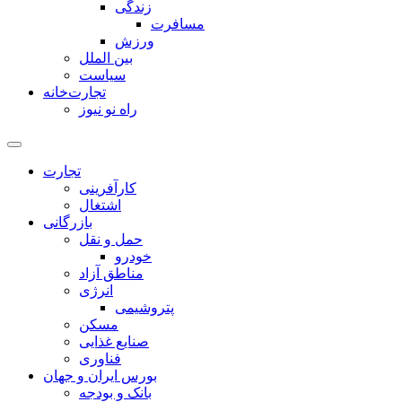
زندگی
مسافرت
ورزش
بین الملل
سیاست
تجارت‌خانه
راه نو نیوز
تجارت
کارآفرینی
اشتغال
بازرگانی
حمل و نقل
خودرو
مناطق آزاد
انرژی
پتروشیمی
مسکن
صنایع غذایی
فناوری
بورس ایران و جهان
بانک و بودجه