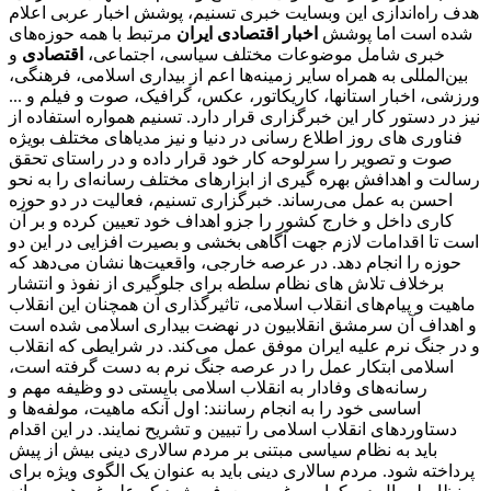
هدف راه‌اندازی این وبسایت خبری تسنیم، پوشش اخبار عربی اعلام
شده است اما پوشش
اخبار اقتصادی ایران
مرتبط با همه حوزه‌های
خبری شامل موضوعات مختلف سیاسی، اجتماعی،
اقتصادی
و
بین‌المللی به همراه سایر زمینه‌ها اعم از بیداری اسلامی، فرهنگی،
ورزشی، اخبار استانها، کاریکاتور، عکس، گرافیک، صوت و فیلم و ...
نیز در دستور کار این خبرگزاری قرار دارد. تسنیم همواره استفاده از
فناوری های روز اطلاع رسانی در دنیا و نیز مدیاهای مختلف بویژه
صوت و تصویر را سرلوحه کار خود قرار داده و در راستای تحقق
رسالت و اهدافش بهره گیری از ابزارهای مختلف رسانه‌ای را به نحو
احسن به عمل می‌رساند. خبرگزاری تسنیم، فعالیت در دو حوزه
کاری داخل و خارج کشور را جزو اهداف خود تعیین کرده و بر آن
است تا اقدامات لازم جهت آگاهی بخشی و بصیرت افزایی در این دو
حوزه را انجام دهد. در عرصه خارجی، واقعیت‌ها نشان می‌دهد که
برخلاف تلاش های نظام سلطه برای جلوگیری از نفوذ و انتشار
ماهیت و پیام‌های انقلاب اسلامی، تاثیرگذاری آن همچنان این انقلاب
و اهداف آن سرمشق انقلابیون در نهضت بیداری اسلامی شده است
و در جنگ نرم علیه ایران موفق عمل می‌کند. در شرایطی که انقلاب
اسلامی ابتکار عمل را در عرصه جنگ نرم به دست گرفته است،
رسانه‌های وفادار به انقلاب اسلامی بایستی دو وظیفه مهم و
اساسی خود را به انجام رسانند: اول آنکه ماهیت، مولفه‌ها و
دستاوردهای انقلاب اسلامی را تبیین و تشریح نمایند. در این اقدام
باید به نظام سیاسی مبتنی بر مردم سالاری دینی بیش از پیش
پرداخته شود. مردم سالاری دینی باید به عنوان یک الگوی ویژه برای