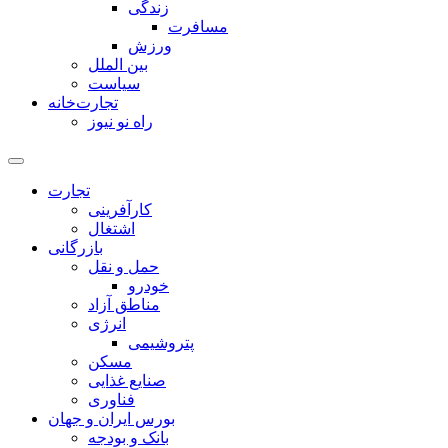
زندگی
مسافرت
ورزش
بین الملل
سیاست
تجارت‌خانه
راه نو نیوز
تجارت
کارآفرینی
اشتغال
بازرگانی
حمل و نقل
خودرو
مناطق آزاد
انرژی
پتروشیمی
مسکن
صنایع غذایی
فناوری
بورس ایران و جهان
بانک و بودجه