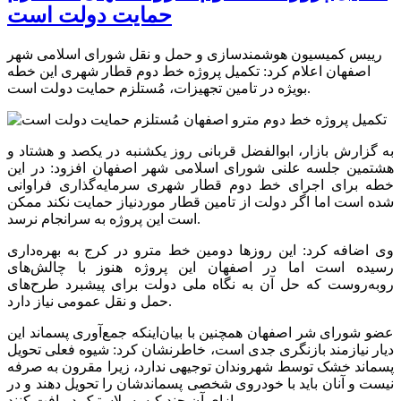
حمایت دولت است
رییس کمیسیون هوشمندسازی و حمل و نقل شورای اسلامی شهر
اصفهان اعلام کرد: تکمیل پروژه خط دوم قطار شهری این خطه
بویژه در تامین تجهیزات، مُستلزم حمایت دولت است.
به گزارش بازار، ابوالفضل قربانی روز یکشنبه در یکصد و هشتاد و
هشتمین جلسه علنی شورای اسلامی شهر اصفهان افزود: در این
خطه برای اجرای خط دوم قطار شهری سرمایه‌گذاری فراوانی
شده است اما اگر دولت از تامین قطار موردنیاز حمایت نکند ممکن
است این پروژه به سرانجام نرسد.
وی اضافه کرد: این روزها دومین خط مترو در کرج به بهره‌داری
رسیده است اما در اصفهان این پروژه هنوز با چالش‌های
روبه‌روست که حل آن به نگاه ملی دولت برای پیشبرد طرح‌های
حمل و نقل عمومی نیاز دارد.
عضو شورای شر اصفهان همچنین با بیان‌اینکه جمع‌آوری پسماند این
دیار نیازمند بازنگری جدی است، خاطرنشان کرد: شیوه فعلی تحویل
پسماند خشک توسط شهروندان توجیهی ندارد، زیرا مقرون به صرفه
نیست و آنان باید با خودروی شخصی پسماندشان را تحویل دهند و در
ازای آن چند کیسه پلاستیک دریافت کنند.