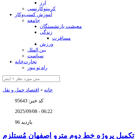
ارز
کریپتوکارنسی
آموزش کسب‌وکار
جامعه
معیشت بازنشستگان
زندگی
مسافرت
ورزش
بین الملل
سیاست
تجارت‌خانه
راه نو نیوز
خانه
»
اقتصاد حمل و نقل
کد خبر: 95643
2025/09/08 - 06:22
96 بازدید
تکمیل پروژه خط دوم مترو اصفهان مُستلزم