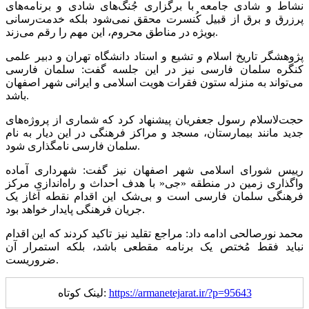
نشاط و شادی جامعه با برگزاری جُنگ‌های شادی و برنامه‌های
پرزرق‌ و برق از قبیل کُنسرت محقق نمی‌شود بلکه خدمت‌رسانی
بویژه در مناطق محروم، این مهم را رقم می‌زند.
پژوهشگر تاریخ اسلام و تشیع و استاد دانشگاه تهران و دبیر علمی
کنگره سلمان فارسی نیز در این جلسه گفت: سلمان فارسی
می‌تواند به منزله ستون فقرات هویت اسلامی و ایرانی شهر اصفهان
باشد.
حجت‌لاسلام رسول جعفریان پیشنهاد کرد که شماری از پروژه‌های
جدید مانند بیمارستان، مسجد و مراکز فرهنگی در این دیار به نام
سلمان فارسی نامگذاری شود.
رییس شورای اسلامی شهر اصفهان نیز گفت: شهرداری آماده
واگذاری زمین در منطقه «جی« با هدف احداث و راه‌اندازی مرکز
فرهنگی سلمان فارسی است و بی‌شک این اقدام نقطه آغاز یک
جریان فرهنگی پایدار خواهد بود.
محمد نورصالحی ادامه داد: مراجع تقلید نیز تاکید کردند که این اقدام
نباید فقط مُختص یک برنامه مقطعی باشد، بلکه استمرار آن
ضروریست.
https://armanetejarat.ir/?p=95643
لینک کوتاه: