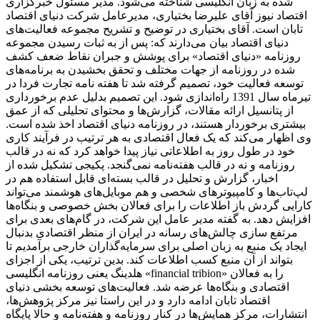
شده به زبان انگلیسی شناخته می‌شود. مدیر مسئول خبرگزاری
اقتصاد نیوز آقای علیرضا بختیاری، مدیرعامل شرکت دنیای اقتصاد
تابان است. آقای بختیاری در توضیح و تشریح مجموعه فعالیت‌های
دنیای اقتصاد بیان می‌دارند که: پس از به ثبات رسیدن مجموعه
روزنامه «دنیای اقتصاد» برای پوشش و جبران نقاط ضعف کشف
شده در روزنامه از جهات مختلف و تحقق بخشیدن به برنامه‌های
توسعه فعالیت خود، تصمیم گرفته شد تا هفته نامه تجارت فردا در
تیرماه سال 1391 راه‌اندازی شود. این تصمیم بدلیل عدم برخورداری
از پتانسیل ارائه مقالات، گزارش‌ها و محتوای تحلیلی که از عمق
بیشتری برخوردار هستند، در روزنامه دنیای اقتصاد اخذ شده است.
وی اظهار می‌کند که یک فعال اقتصادی به هر ترتیب در فرآیند کاری
خود در طول روز به اطلاعاتی نیاز پیدا خواهد کرد که نه در قالب
روزنامه و نه در قالب هفته‌نامه نمی‌گنجد. پکیجی تشکیل شده از
اخبار، گزارش و تحلیل در قالب بسته‌ای قابل استفاده هم در
لپ‌تاب‌ها و کامپیوترهای شخصی و هم موبایل‌های هوشمند می‌تواند
کارایی گردش باز اطلاعات را برای فعالان بخش خصوصی و بنگاه‌ها
افزایش دهد. به گفته مدیر عامل این شرکت، در گام‌های بعدی برای
مرتفع سازی چالش‌های رسانه در ایران از منظر اقتصادی بدنبال
ایجاد یک منبع به زبان اصلی برای سرمایه‌گذاران خارجی برآمدیم تا
بتواند از آن منبع کسب اطلاعات کند. بدین ترتیب، یکی از اجزای
هلدینگ یعنی روزنامه انگلیسی «financial tribion» را به فعالان
اقتصادی و بنگاه‌ها عرضه شد. فعالیت‌های توسعه بخشی دنیای
اقتصاد تابان ادامه دارد و در این راستا نیز مرکز پژوهش‌ها،
انتشارات، مرکز همایش‌ها در کنار روزنامه و هفته‌نامه و حالا پایگاه