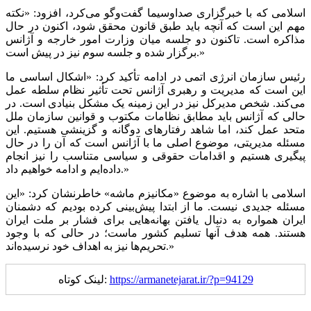
اسلامی که با خبرگزاری صداوسیما گفت‌و‌گو می‌کرد، افزود: «نکته
مهم این است که آنچه باید طبق قانون محقق شود، اکنون در حال
مذاکره است. تاکنون دو جلسه میان وزارت امور خارجه و آژانس
برگزار شده و جلسه سوم نیز در پیش است.»
رئیس سازمان انرژی اتمی در ادامه تأکید کرد: «اشکال اساسی ما
این است که مدیریت و رهبری آژانس تحت تأثیر نظام سلطه عمل
می‌کند. شخص مدیرکل نیز در این زمینه یک مشکل بنیادی است. در
حالی که آژانس باید مطابق نظامات مکتوب و قوانین سازمان ملل
متحد عمل کند، اما شاهد رفتار‌های دوگانه و گزینشی هستیم. این
مسئله مدیریتی، موضوع اصلی ما با آژانس است که آن را در حال
پیگیری هستیم و اقدامات حقوقی و سیاسی متناسب را نیز انجام
داده‌ایم و ادامه خواهیم داد.»
اسلامی با اشاره به موضوع «مکانیزم ماشه» خاطرنشان کرد: «این
مسئله جدیدی نیست. ما از ابتدا پیش‌بینی کرده بودیم که دشمنان
ایران همواره به دنبال یافتن بهانه‌هایی برای فشار بر ملت ایران
هستند. همه هدف آنها تسلیم کشور ماست؛ در حالی که با وجود
تحریم‌ها نیز به اهداف خود نرسیده‌اند.»
https://armanetejarat.ir/?p=94129
لینک کوتاه: