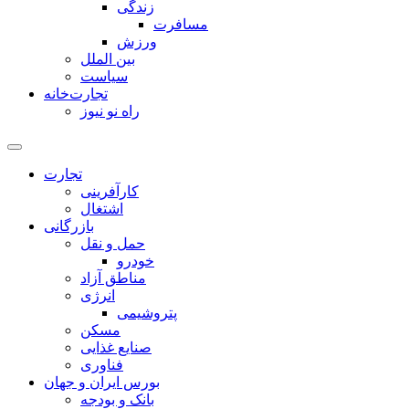
زندگی
مسافرت
ورزش
بین الملل
سیاست
تجارت‌خانه
راه نو نیوز
تجارت
کارآفرینی
اشتغال
بازرگانی
حمل و نقل
خودرو
مناطق آزاد
انرژی
پتروشیمی
مسکن
صنایع غذایی
فناوری
بورس ایران و جهان
بانک و بودجه