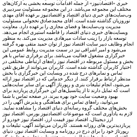
خبری «اقتصادنیوز» از جمله اقدامات توسعه بخشی به ارکان‌های
مختلف این مجموعه می‌باشد. در این مجموعه مسئولیت سردبیری
وب‌سایت‌های خبری دنیای اقتصاد و اقتصادنیوز برعهده آقای مهدی
نوروزیان گذاشته شده است. آقای محمدصادق نخجوانی مسئولیت
مدیریت وب‌سایت‌ها و فضای مجازی را برعهده دارد. معاونت
وبسایت‌های خبری دنیای اقتصاد را فاطمه استیری انجام می‌دهد.
توسعه بازار را زینب سادات میرهادی مدیریت می‌کند. به منظور
انجام وظایف دبیر سایت اقتصاد نیوز از توان حمید متقی بهره گرفته
می‌شود و امیر اشراقی نیز در سمت مدیریت روابط عمومی این
خبرگزاری مشغول فعالیت می‌باشد. برای برقراری تماس با هر
بخش و مسئول مربوطه در اقتصاد نیوز راه‌های ارتباطی مختلفی در
اختیار کاربران گذاشته شده است. کاربران می‌توانند از طریق تلفن
تماس و نمابرهای درج شده در وبسایت این خبرگزاری با بخش
مدنظر ارتباط برقرار کنند. از دیگر خدماتی که در اقتصاد نیوز ارائه
می‌شود، انجام تبلیغات بنری و رپورتاژ آگهی برای سایر سایت‌هایی
است که تمایل دارند تا از پتانسیل‌های این خبرگزاری پربازدید برای
بهبود وضعیت سایت خود بهره ببرند. در صفحه تماس با شما
می‌توانید، راه‌های تماس برای هماهنگی و پذیرش آگهی را در
بخش‌های مختلف گروه رسانه‌ای دنیای اقتصاد را مشاهده نمایید.
لازم به یادآوری است که موضوعات اقتصادنیوز بورس، اقتصاد نیوز
ارز دیجیتال، اقتصاد نیوز قیمت ارز، اقتصاد نیوز خودرو از
پربازدیدترین های روزانه هستند. کاربران می‌توانند آگهی، تبلیغات و
رپورتاژ خود را برای درج در روزنامه و وبسایت اقتصاد نیوز، دنیای
اقتصاد، روزنامه فایننشال تریبیون، هفته نامه تجارت فردا، شبکه