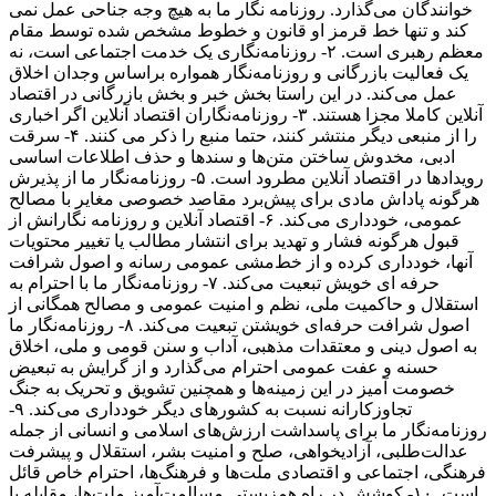
خوانندگان می‌گذارد. روزنامه نگار ما به هیچ وجه جناحی عمل نمی
کند و تنها خط قرمز او قانون و خطوط مشخص شده توسط مقام
معظم رهبری است. ۲- روزنامه‌نگاری یک خدمت اجتماعی است، نه
یک فعالیت بازرگانی و روزنامه‌نگار همواره براساس وجدان اخلاق
عمل می‌کند. در این راستا بخش خبر و بخش بازرگانی در اقتصاد
آنلاین کاملا مجزا هستند. ۳- روزنامه‌نگاران اقتصاد آنلاین اگر اخباری
را از منبعی دیگر منتشر کنند، حتما منبع را ذکر می کنند. ۴- سرقت
ادبی، مخدوش ساختن متن‌ها و سندها و حذف اطلاعات اساسی
رویدادها در اقتصاد آنلاین مطرود است. ۵- روزنامه‌نگار ما از پذیرش
هرگونه پاداش مادی برای پیش‌برد مقاصد خصوصی مغایر با مصالح
عمومی، خودداری می‌کند. ۶- اقتصاد آنلاین و روزنامه نگارانش از
قبول هرگونه فشار و تهدید برای انتشار مطالب یا تغییر محتویات
آنها، خودداری کرده و از خط‌مشی عمومی رسانه و اصول شرافت
حرفه ای خویش تبعیت می‌کند. ۷- روزنامه‌نگار ما با احترام به
استقلال و حاکمیت ملی، نظم و امنیت عمومی و مصالح همگانی از
اصول شرافت حرفه‌ای خویشتن تبعیت می‌کند. ۸- روزنامه‌نگار ما
به اصول دینی و معتقدات مذهبی، آداب و سنن قومی و ملی، اخلاق
حسنه و عفت عمومی احترام می‌گذارد و از گرایش به تبعیض
خصومت آمیز در این زمینه‌ها و همچنین تشویق و تحریک به جنگ
تجاوزکارانه نسبت به کشورهای دیگر خودداری می‌کند. ۹-
روزنامه‌نگار ما برای پاسداشت ارزش‌های اسلامی و انسانی از جمله
عدالت‌طلبی، آزادیخواهی، صلح و امنیت بشر، استقلال و پیشرفت
فرهنگی، اجتماعی و اقتصادی ملت‌ها و فرهنگ‌ها، احترام خاص قائل
است. ۱۰- کوشش در راه همزیستی مسالمت‌آمیز ملت‌ها، مقابله با