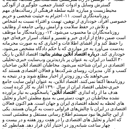
گسترش وسایل و ادوات کشتار جمعی، جلوگیری از آلودگی
محیط‌زیست و مبارزه علیه سلطه فرهنگی از رسالت‌های مهم
روزنامه‌نگاری است. ۱۱- احترام به حیثیت شخصی و حریم
خصوصی افراد، خودداری از توهین، تهمت و افتراء نسبت به اشخاص
و تلاش در حفظ سلامت و آرامش روانی جامعه از وظایف
روزنامه‌نگاران ما محسوب می‌شود. ۱۲- روزنامه‌نگار ما موظف
است ضمن دفاع از آزادی خبر و تفسیر و انتقاد، اسرار حرفه‌ای خود
را حفظ کند و از افشای اطلاعات و اخباری که به صورت محرمانه
به‌دست می‌آورد به جز مواردی که با حکم دادگاه مشخص می‌شود،
خودداری کند.
درباره اقتصاد آنلاین بیشتر بدانید:
اقتصاد آنلاین با رنک
۳۰ الکسا در ایران، به عنوان پر بازدیدترین وب‌سایت خبری-تحلیلی
اقتصادی در ایران شناخته می‌شود. مخاطبان اقتصاد آنلاین صاحبان
کسب و کار، مدیران، روسای شرکت‌ها و فعالان اقتصادی هستند که
می‌خواهند یک روز زودتر از اخبار مطلع شوند و در نتیجه به
روزنامه‌ها اکتفا نمی‌کنند. اقتصاد آنلاین، به عنوان اولین سایت جامع
خبری-تحلیلی اقتصاد ایران از سال ۱۳۹۰ آغاز به کار کرده است.
هدف ما از راه اندازی "
اقتصاد آنلاین
" پاسخگویی به نیاز برآورده
نشده مخاطبان در جهت دسترسی به منبع مطمئن اخبار و تحلیل
های لحظه به لحظه اقتصادی ایران و جهان است. هم اکنون فعالان
اقتصادی در ایران با چالش‌های فراوانی دست به گریبان هستند. یکی
از این چالش‌ها نبود سیستم اطلاع رسانی مستقل و مطمئنی است
که اخبار و تحلیل های اقتصادی را در هفت روز هفته و در بیست و
چهار ساعت شبانه‌روز در اختیار آنان قرار دهد. همانطور که