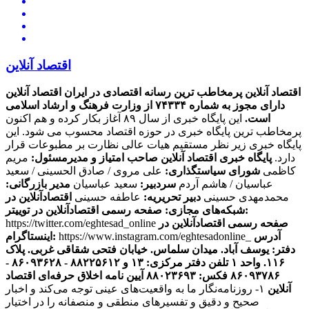
اقتصاد آنلاین
اقتصاد آنلاین پرمخاطب ترین رسانه اقتصادی در ایران
اقتصاد آنلاین
دارای مجوز به شماره ۷۴۳۳۴ از وزارت فرهنگ و ارشاد اسلامی
است.
این پایگاه خبری از سال ۸۹ آغاز بکار کرده و هم اکنون
پرمخاطب ترین پایگاه خبری در حوزه اقتصاد محسوب می شود. این
پایگاه خبری زیر نظر مستقیم هیات عالی نظارت بر مطبوعات قرار
دارد.
پایگاه خبری اقتصاد آنلاین
صاحب امتیاز و مدیرمسئول:
مریم
کاظمی
شورای سیاستگذاری:
علی مروی / صادق الحسینی / سعید
عباسیان / هاشم آردم
سردبیر:
سعید عباسیان
مدیر بازرگانی:
محمدمهدی حسینی
دبیر تحریریه:
عاطفه حسینی
اقتصادآنلاین در
صفحه رسمی اقتصادآنلاین در توییتر:
شبکه‌های مجازی:
صفحه رسمی اقتصادآنلاین در
https://twitter.com/eghtesad_online
آدرس
https://www.instagram.com/eghtesadonline_
اینستاگرام:
دفتر: یوسف آباد. میدان سلماس. خیابان فتحی شقاقی غربی. پلاک
۱۱۶. واحد ۱
تلفن دفتر مرکزی: ۱۳ و ۸۸۲۲۵۶۱۲ - ۸۶۰۹۳۶۲۸ -
۸۶۰۹۳۷۸۶ فکس: ۸۸۰۲۳۶۹۳
آیین نامه اخلاق حرفه‌ای اقتصاد
آنلاین
۱- روزنامه‌نگار ما به واقعیت‌های عینی توجه می‌کند و اخبار
صحیح و دقیق و تفسیرهای منطقی و منصفانه را در اختیار