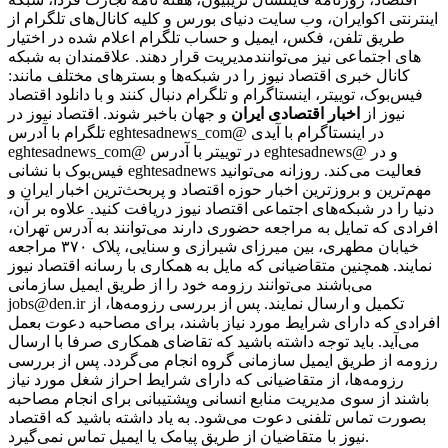
اینترنتی اکوایران، وب سایت دنیای بورس و کلیه کانال‌های تلگرام از
طریق تلفن، فکس، ایمیل و حساب تلگرام اعلام شده در اختیار
مدیریت قرار دهند. علاقمندان به شبکه‎‌های اجتماعی نیز می‌توانند
کانال خبری اقتصاد نیوز را در شبکه‌ها و بسترهای مختلف مانند:
فیس‌بوک، توییتر، اینستاگرام و تلگرام دنبال کنند و با دانلود اقتصاد
نیوز از
اخبار اقتصادی ایران
و جهان باخبر شوند. اقتصاد نیوز در
تلگرام با آدرس eghtesadnews_com@ در اینستاگرام با آیدی
eghtesadnews_com@ در توییتر با آدرس eghtesadnews@ و در
فیس‌بوک با نشانی eghtesadnews فعالیت می‌کند. روزانه می‌توانید
مهم‌ترین و بروزترین اخبار حوزه اقتصاد و پربحث‌ترین اخبار ایران و
دنیا را در شبکه‌های اجتماعی اقتصاد نیوز دریافت کنید. علاوه بر آن،
افرادی که تمایل به مراجعه حضوری دارند می‌توانند به آدرس تهران،
خیابان مطهری، بین میرزای شیرازی و سنایی، پلاک ۳۷۰ مراجعه
نمایند. همچنین متقاضیانی که مایل به همکاری با رسانه‌ اقتصاد نیوز
می‌باشند می‌توانند رزومه خود را از طریق ایمیل سازمانی
jobs@den.ir تکمیل و ارسال نمایند. پس از بررسی رزومه‌ها، از
افرادی که دارای شرایط مورد نیاز باشند، برای مصاحبه دعوت بعمل
می‌آید. باید توجه داشته باشید که تقاضای همکاری صرفا با ارسال
رزومه از طریق ایمیل سازمانی گروه انجام می‌گردد. پس از بررسی
رزومه‌ها، از متقاضیانی که دارای شرایط احراز شغل مورد نیاز
باشند از سوی مدیریت منابع انسانی وپشتیبانی برای انجام مصاحبه
بصورت تماس تلفنی دعوت می‌شود. به یاد داشته باشید که اقتصاد
نیوز با متقاضیان از طریق پیامک یا ایمیل تماس نمی‌گیرد.