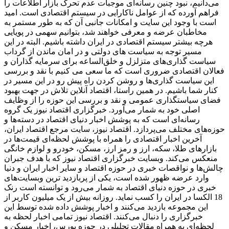
می‌دانیم، نبود چنین رسانه‌ای موجبات عدم تحرک بازار اطلاعات را
فراهم آورده که از عوامل ناکارایی در سیستم اقتصادی است. امید
است با وجود این سایت و امکانات جانبی آن که به طور مستمر به
مخاطبان عرضه و معرفی خواهند شد، بتوانیم سهمی در پویایی
هرچه بیشتر سیستم اقتصادی در ایران داشته باشیم. البته در این
مسیر توجه به سیاست های دولتی و در امان ماندن از گرداب
سیاست گذاری‌های متزلزل و خلق‌الساعه برای سرمایه گذاران و
فعالان اقتصادی ضروری است که ما سعی می کنیم با نقد و بررسی
این سیاست گذاری‌ها و روشن کردن راه پیش رو در این مسیر در
کنار شما باشیم. در همین راستا، اقتصاد آنلاین تلاش در جهت بهبود
فضای سیاستگذاری عمومی و نقد و بررسی این حوزه را از وظایف
اصلی خود به شمار می‌آورد. خبرگزاری اقتصاد نیوز یک گروه
رسانه‌ای است که به پوشش اخبار دنیای اقتصاد در دسته‌ها و
حوزه‌های مختلف می‌پردازد. اقتصاد نیوز، سایت مرجع اقتصاد ایران،
آخرین اخبار اقتصادی را همراه با پوشش لحظه‌ای قیمت‌ها در
بازارهای طلا، سکه، ارز و رمز ارز، مسکن، خودرو و لوازم خانگی
منعکس می‌کند. وبسایت خبرگزاری اقتصاد نیوز که با هدف جبران
چالش‌ها و نواقصات خبری در حوزه اقتصاد و سایر اخبار ایران و دنیا
وارد عرضه ظهور شده است، یکی از پربازدید ترین وبسایت‌های
خبری در حوزه دنیای اقتصاد به شمار می‌رود و توانسته است رنک
18 الکسا در ایران را کسب نماید. روزانه بیش از یک میلیون کاربر از
این مجموعه بازدید می‌کنند و اخبار پوشش داده شده توسط این
خبرگزاری را دنبال می‌کنند. اقتصاد نیوز تمامی اخبار لحظه به
لحظه‌ای به همراه مقالات تحلیلی در حوزه بورس، اخبار مسکن و