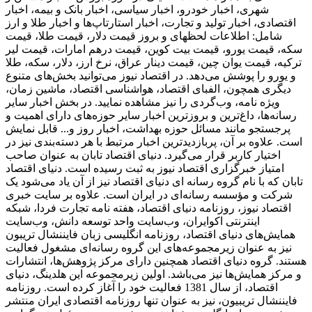
شهری، اخبار خودرو، اخبار سیاسی، اخبار بانک و بیمه، اخبار
اقتصادی، اخبار تولید و تجارت، اخبار استارتاپ‌ها و اخبار طلا و ارز
شامل: اطلاعات لحظهای و بروز قیمت دلار، قیمت طلا، قیمت
سکه، قیمت یورو، قیمت بیت کوین، قیمت درهم امارات، قیمت لیر
ترکیه، قیمت یوان چین، قیمت دینار عراق، نرخ ارز، دلار، سکه، طلا
و یورو را پوشش می‌دهد. در اقتصاد نیوز می‌توانید بخش‌های متنوع
دیگری همچون، الفبای اقتصاد، هواشناسی اقتصاد، ماشین زمان،
ویژه نامه، وب‌گردی را نیز مشاهده نمایید. در بخش اخبار سایر
رسانه‌ها، داغ‌ترین و بروزترین اخبار سایر حوزه‌های دارای اهمیت و
پرجستجو مانند مسائل حوزه بهداشت، اخبار روز و... قابل نمایش
است. علاوه بر آن، پربازدیدترین اخبار مرتبط با هر دسته‌بندی نیز در
اختیار کاربر قرار می‌گیرد. دنیای اقتصاد تابان به عنوان صاحب
امتیاز خبرگزاری اقتصاد نیوز به ثبت رسیده است. دنیای اقتصاد
تابان که با نام گروه رسانه ای دنیای اقتصاد نیز از آن یاد می‌شود یک
شرکت و مؤسسه رسانه‌ای در ایران است. علاوه بر سایت خبری
اقتصاد نیوز، روزنامه دنیای اقتصاد، هفته ‌نامه تجارت فردا، شبکه
اینترنتی اکوایران، وب‌سایت واحد توسعه دانش، وب‌سایت
همایش‌های دنیای اقتصاد، روزنامه انگلیسی ‌زبان فایننشال تریبون
نیز به عنوان زیرمجموعه‌های این گروه رسانه‌ای مشغول فعالیت
هستند. گروه دنیای اقتصاد همچنین دارای مرکز پژوهش‌ها، انتشارات
و مرکز همایش‌ها نیز می‌باشد. اولین زیرمجموعه این هلدینگ، دنیای
اقتصاد، از سال 1381 فعالیت خود را آغاز کرده است. روزنامه
فایننشال تریبیون، نیز به عنوان تنها روزنامه اقتصادی ایران منتشر