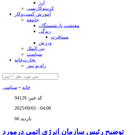
ارز
کریپتوکارنسی
آموزش کسب‌وکار
جامعه
معیشت بازنشستگان
زندگی
مسافرت
ورزش
بین الملل
سیاست
تجارت‌خانه
راه نو نیوز
خانه
»
سیاسی
کد خبر: 94129
2025/09/01 - 04:08
66 بازدید
توضیح رئیس سازمان انرژی اتمی درمورد