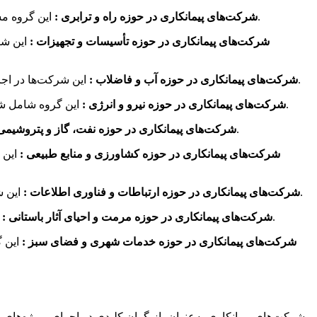
این گروه مسئول اجرای پروژه‌های زیرساختی حمل‌ونقل مانند احداث و نگهداری جاده‌ها، بزرگراه‌ها، پل‌ها، تونل‌ها، راه‌آهن و باندهای فرودگاهی هستند.
۲. شرکت‌های پیمانکاری در حوزه راه و ترابری :
۳. شرکت‌های پیمانکاری در حوزه تأسیسات و تجهیزات :
این شر
این شرکت‌ها در اجرای پروژه‌های انتقال و تصفیه آب، شبکه‌های آبرسانی، ساخت سدها، خطوط انتقال فاضلاب و تصفیه‌خانه‌های آب و فاضلاب تخصص دارند.
۴. شرکت‌های پیمانکاری در حوزه آب و فاضلاب :
این گروه شامل شرکت‌هایی است که در زمینه احداث نیروگاه‌های برق، پست‌های برق، شبکه‌های انتقال و توزیع برق و انرژی‌های تجدیدپذیر فعالیت می‌کنند.
۵. شرکت‌های پیمانکاری در حوزه نیرو و انرژی :
این شرکت‌ها پروژه‌های مرتبط با استخراج، پالایش، انتقال و توزیع نفت و گاز، ساخت پالایشگاه‌ها و واحدهای پتروشیمی را اجرا می‌کنند.
۶. شرکت‌های پیمانکاری در حوزه نفت، گاز و پتروشیمی
۷. شرکت‌های پیمانکاری در حوزه کشاورزی و منابع طبیعی :
این 
این شرکت‌ها در زمینه طراحی و اجرای شبکه‌های مخابراتی، فیبر نوری، ارتباطات ماهواره‌ای، مراکز داده و سیستم‌های هوشمند فعالیت دارند.
۸. شرکت‌های پیمانکاری در حوزه ارتباطات و فناوری اطلاعات :
این شرکت‌ها در بازسازی و مرمت بناهای تاریخی، حفظ و احیای میراث فرهنگی و اجرای پروژه‌های حفاظت از آثار باستانی تخصص دارند.
۹. شرکت‌های پیمانکاری در حوزه مرمت و احیای آثار باستانی :
۱۰. شرکت‌های پیمانکاری در حوزه خدمات شهری و فضای سبز :
این 
شرکت‌های پیمانکاری به‌عنوان بازیگران کلیدی در اجرای پروژه‌های