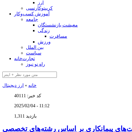
ارز
کریپتوکارنسی
آموزش کسب‌وکار
جامعه
معیشت بازنشستگان
زندگی
مسافرت
ورزش
بین الملل
سیاست
تجارت‌خانه
راه نو نیوز
خانه
»
ارز دیجیتال
کد خبر: 40111
2025/02/04 - 11:12
1,311 بازدید
‌های پیمانکاری بر اساس رشته‌های تخصصی