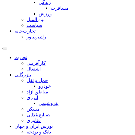
زندگی
مسافرت
ورزش
بین الملل
سیاست
تجارت‌خانه
راه نو نیوز
تجارت
کارآفرینی
اشتغال
بازرگانی
حمل و نقل
خودرو
مناطق آزاد
انرژی
پتروشیمی
مسکن
صنایع غذایی
فناوری
بورس ایران و جهان
بانک و بودجه