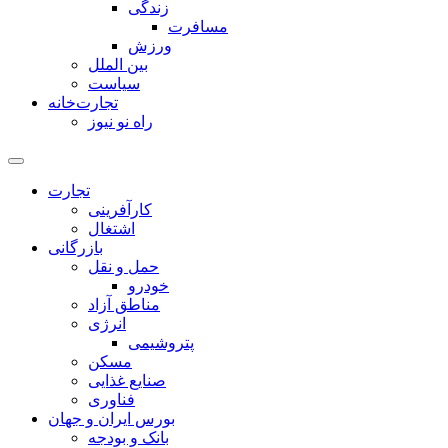
زندگی
مسافرت
ورزش
بین الملل
سیاست
تجارت‌خانه
راه نو نیوز
تجارت
کارآفرینی
اشتغال
بازرگانی
حمل و نقل
خودرو
مناطق آزاد
انرژی
پتروشیمی
مسکن
صنایع غذایی
فناوری
بورس ایران و جهان
بانک و بودجه