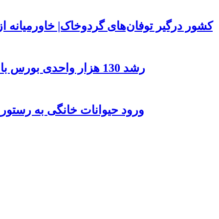
۱۵۰ کشور درگیر توفان‌های گردوخاک| خاورمیانه
رشد 130 هزار واحدی بورس با ورود 6 همت پول حقیقی/ صف خرید 700 نماد
ورود حیوانات خانگی به رستور