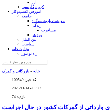
ارز
کریپتوکارنسی
آموزش کسب‌وکار
جامعه
معیشت بازنشستگان
زندگی
مسافرت
ورزش
بین الملل
سیاست
تجارت‌خانه
راه نو نیوز
خانه
»
بازرگانی و گمرک
کد خبر: 100540
2025/11/14 - 05:23
74 بازدید
 وارداتی از گمرکات کشور در حال اجراست