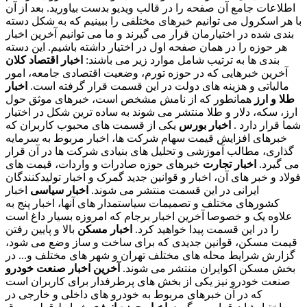
اطلاعات جامع آن صفحه را در قالب ویدیو بدست بیاورید. بعد از آن
با هر اسکرول می توانیم خبرهای مختلفی را ببینیم که به شکل دسته
بندی شده در اختیارمان قرار می گیرند و ما می توانیم آخرین اخبار
هر حوزه را در همان صفحه اول در اختیار داشته باشیم. این دسته
بندی ها به ترتیب شامل موارد زیر می باشند:
اخبار اقتصاد کلان
آخرین خبرهایی که در حوزه تورم، وضعیت اقتصادی جامعه، امور
مالیاتی و هزینه های دولت در این قسمت قرار گرفته است.
اخبار
طلا و ارز
همانطور که از نامش مشخص است، خبرهای موثق حول
ارز، سکه، دلار و طلا منتشر می شوند به ساده ترین شکل در اختیار
شما قرار دارد .
اخبار بورس
یکی از قسمت های محبوب کاربران که
خبرهای افزایش قیمت سهام شرکت ها، اخبار مربوط به سرمایه
گذاری، مطالب آموزشی و تحلیل های بنیادی شرکت ها در آن قرار
می گیرد.
اخبار تجارت
خبرهای حوزه صادرات و واردات، قیمت های
فولاد و خبر های آن، اخبار و قوانین جدید گمرک و اخبار تولیدکنندگان
ایرانی در این قسمت منتشر می شوند.
اخبار سیاسی
اخبار
کشورهای مختلف و تصمیمات سیاستمدار های آنها، اخبار پنج به
علاوه یک و خصوصا آخرین اخبار برجام که امروزه بسیار داغ است
را در این قسمت پیدا خواهید کرد.
اخبار مسکن
بالا و پایین رفتن
قیمت مسکن، قوانین جدیدی که برای ساخت و ساز وضع می شود،
گزارش شرایط محله های مختلف تهران و شهر های مختلف و... در
بخش مسکن اکوایران منتشر می شوند.
آخرین اخبار صنعت خودرو
صنعت خودرو نیز یکی از بخش های پرطرفدار برای کاربران است
که در آن خبرهای مربوط به خودرو های داخلی و خارجی در