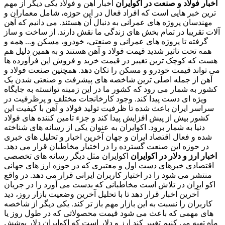
اخبار فولاد و صنعت در اکوایران
اخبار آهن و فولاد یکی دیگر از مهم
ترین خبر هایی است که افراد فعال در این حوزه، شامل معماران و
مهندسان پروژه های عمرانی به دنبال آن هستند. می دانیم که آهن
آلات تقریبا در تمام بخش های زندگی ما نقش دارند. از ساخت و ساز
گرفته تا پروژه های عمرانی و صنعتی، خودرو، مسکن و... همه و
همه تحت تاثیر شدید قیمت فولاد و آهن هستند و به همین دلیل هم
هست که کوچک ترین تغییر در قیمت خرید و فروش این فرآورده ها
می تواند قیمت خودرو و مسکن را تکان دهد. همچنین صنعت فولاد و
آهن از جمله اصلی ترین شاخصه های پیشرفت و صنعتی شدن یک
کشور به شمار می رود که کشور ما در این زمینه توانسته به جایگاه
ویژه ای دست پیدا کند. وجود کارخانجات مختلف و پرظرفیت در
سراسر ایران باعث شده تا ظرفیت تولید فولاد و آهن با کیفیت این
کشور بیش از پیش افزایش پیدا کند و جزء تامین کننده های فولاد
دنیا به شمار برود. اکوایران به عنوان یکی از رسانه های شناخته
شده و فعال اقتصاد ایران و جهان آخرین اخبار و تحلیل های خبری
در حوزه این صنعت گسترده را در اختیار مخاطبان قرار می دهد.
اخبار ارز و دلار در اکوایران
اکوایران مثل دیگر رسانه های تخصصی
اقتصادی خبرهای دست اول و معتبری که در حوزه ارز های جهانی
منتشر می شود را در اختیار کاربران ایرانی قرار می دهد. در واقع
اکو ایران در تلاش است مخاطبانی که بدست می آورد را در جریان
آخرین اخبار قرار دهد تا با تحلیل آخرین وضعیت بازار روز، دید
کاربران را نسبت به این بازار مهم باز تر کند. یکی دیگر از شاخصه
های مهمی که باعث می شود قیمت محصولاتی که در طول روز یا
ماه تهیه می کنیم تغییر کند ارز و دلار است که اکوایران دلار پوشش