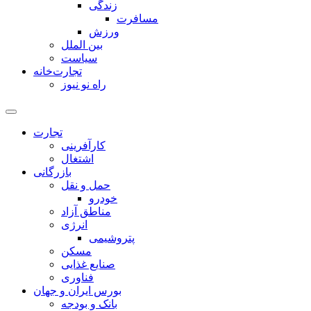
زندگی
مسافرت
ورزش
بین الملل
سیاست
تجارت‌خانه
راه نو نیوز
تجارت
کارآفرینی
اشتغال
بازرگانی
حمل و نقل
خودرو
مناطق آزاد
انرژی
پتروشیمی
مسکن
صنایع غذایی
فناوری
بورس ایران و جهان
بانک و بودجه