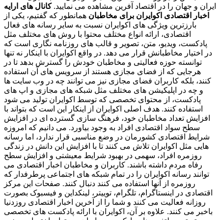
ایران و جهان را در اقتصاد آفرین مشاهده می نمایید.
کانال های ارایه
اخبار اقتصادی اکوایران برای مخاطبان
همانطور که گفتیم، یکی از
بارزترین ویژگی های اکوایران نسبت به سایر رسانه های فعال
اقتصادی، ارائه انواع مختلف محتوا با روش های مختلف مثل
پادکست، ویدیو، متن، تصویر و قالب های روزنامه نگاری است که
در اختیار مخاطبانش قرار می دهد. در واقع اکوایران با اینکار نه تنها
توانسته حوزه فعالیتی و مخاطبان خودش را گسترش بدهد تا در
هرجایی که از فضای مجازی هستند از سرویس های آن استفاده
کنند، بلکه کاربران فضای مجازی نیز می توانند چه در وب سایت ها
و چه در اپلیکیشن های مختلف مثل شبکه های مجازی و اپ های
پادکست، از محتوای تخصصی که توسط اکوایران تولید می شود
استفاده کنند. هدف اصلی اکوایران از اینکار این است که بتواند با
افزایش تعداد مخاطبان خود، فرهنگ سازی گسترده ای در افزایش
سطح سواد اقتصادی افراد به وجود بیاورد. می دانیم که امروزه
شرایط اقتصادی کشورمان در وضع مناسبی قرار ندارد، اما رسانه
هایی مثل اکوایران تلاش می کنند تا با افزایش این دانش در زندگی
روزمره افراد، سهمی در بهبود شرایط معیشتی و افزایش سطح
رفاه مردم داشته باشند. کاربران و مخاطبان اخبار اقتصادی می
توانند رسانه اکوایران را در تمام شبکه های اجتماعی پرطرفدار که
روزمره از آنها استفاده می کنند دنبال کنند. صفحات این مرکز
اقتصادی در اینستاگرام، تلگرام، توییتر، لینکداین و فیسبوک بصورت
روزانه فعالیت می کنند و شما را از آخرین اخبار اقتصادی روزدنیا
باخبر می کنند. علاوه بر آن، اکوایران با ارائه پادکست های تخصصی