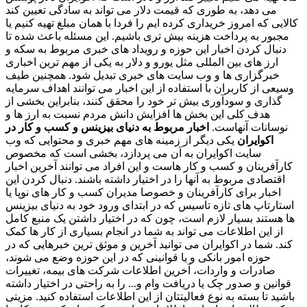
می دهد، به طوری که قیمت دلار می تواند به سادگی تعیین کند
کالایی که امروز خریداری کرده ایم را فردا با همان مبلغ تهیه کنیم یا
مجبور به پرداخت هزینه بیش تری باشیم. این مسئله باعث شده تا
دنبال کردن اخبار این حوزه و رویداد های خبری مربوط به سکه و
ارز های بین المللی مثل یورو و دلار به یکی از مهم ترین اخباری
خبرگزاری ها و وب سایت های خبری تبدیل شود. همچنین طیف
وسیعی از کاربران با استفاده از این اخبار می توانند اهداف سرمایه
گذاری و سودآوری بیش تر خود را محقق کنند، بنابراین بخشی از
هدف کلی این بخش ها افزایش دانش مردم نسبت به ارز ها و
نوسانات آنهاست.
اخبار مربوط به دنیای بیزینس و کسب و کار در
اکوایران
یکی دیگر از زمینه های مهم خبری و محتوایی که وب
سایت اکوایران به آن می پردازد، بخشی است که مخصوص
کارآفرینان و کسب و کار هاست و این افراد می توانند آخرین اخبار
اقتصادی مربوط به آنها را در اختیار داشته باشند. دنبال کردن این
اخبار برای کارآفرینان و خصوصا مدیران کسب و کار های نوپا یا
استارتاپ های تازه تاسیس که در ابتدای ورود خود به دنیای بیزینس
ها هستند بسیار لازم است، چون که در اختیار داشتن یک منبع کامل
از این اطلاعات می تواند به شما در انجام بسیاری از کار ها کمک
کند. شما در اکوایران می توانید آخرین و موثق ترین خبرهایی که در
حوزه امور بانکی و یا قوانینی که در این حوزه وضع می شوند،
صادرات و واردات، آخرین اطلاعات شرکت های بیمه، تغییرات
قوانین و صدور چک یا دریافت وام و... را به راحتی در اختیار داشته
باشید تا بسته به نوع فعالیتتان از این اطلاعات استفاده کنید. مزیتی