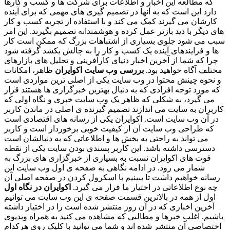
که مطالعه این اخبار و اطلاعات برای شرکت ها و کسب و کارها
دارد این است که به آنها در تصمیم گیری های مهمی که برای آینده
کارشان می گیرند کمک می کند و با استفاده از تجربه کسب و کار
های دیگر با دید بازتر عمل کرده و هوشمندانه تصمیم بگیرند. این امر
سبب می شود جلوی بسیاری از اشتباهات بزرگ که ممکن است کار
ها و فرایندهای آینده یک کسب و کار را به چالش بکشد گرفته شود
چرا که شما از آخرین اخبار دنیای کارآفرینی و تحلیل های بازارهای
مختلف آگاه خواهید بود.
بررسی وب سایت اکوایران
ظاهر، امکانات
و نحوه چینش محتوا در وب سایت یکی از اصلی ترین مواردی است
که مورد توجه افرادی که به دنبال بهترین خبرگزاری ها هستند قرار
می گیرد، به شکلی که ظاهر یک وب سایت خبری و نگاه اولی که
کاربران به سایت می اندازند تصمیم گیرنده ی اصلی در ماندن کاربر
در آن وب سایت است. اکوایران یکی از رسانه های اقتصادی است
که طراحی وب سایت آن از کیفیت خوبی برخوردار است و کاربر
می تواند به راحتی به بخش ها و اطلاعاتی که به دنبالشان است
دسترسی داشته باشد. این کاربر پسندی بودن سایت یکی از نقطه
قوت های اکوایران نسبت به بسیاری از خبرگزاری های بزرگ به
شمار می رود. در ادامه نگاهی به صفحه ی اول وب سایت این
رسانه خواهیم داشت تا ببینیم با اسکرول کردن در صفحه اصلی آن
چه نوع اطلاعاتی در اختیار ما قرار می گیرد.
اکوایران در نگاه اول
اول از همه در بالاترین قسمت صفحه ی این وب سایت می توانیم
آخرین اخباری که در آن روز منتشر شده است را در اختیار داشته
باشیم. اغلب خبرها و مطالبی که مشاهده می کنید به همراه ویدیوی
اختصاصی آن منتشر شده اند و شما می توانید با کلیک روی هرکدام