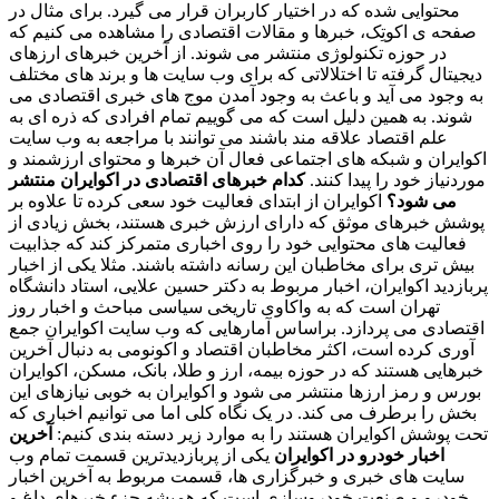
محتوایی شده که در اختیار کاربران قرار می گیرد. برای مثال در
صفحه ی اکوتِک، خبرها و مقالات اقتصادی را مشاهده می کنیم که
در حوزه تکنولوژی منتشر می شوند. از آخرین خبرهای ارزهای
دیجیتال گرفته تا اختلالاتی که برای وب سایت ها و برند های مختلف
به وجود می آید و باعث به وجود آمدن موج های خبری اقتصادی می
شوند. به همین دلیل است که می گوییم تمام افرادی که ذره ای به
علم اقتصاد علاقه مند باشند می توانند با مراجعه به وب سایت
اکوایران و شبکه های اجتماعی فعال آن خبرها و محتوای ارزشمند و
موردنیاز خود را پیدا کنند.
کدام خبرهای اقتصادی در اکوایران منتشر
می شود؟
اکوایران از ابتدای فعالیت خود سعی کرده تا علاوه بر
پوشش خبرهای موثق که دارای ارزش خبری هستند، بخش زیادی از
فعالیت های محتوایی خود را روی اخباری متمرکز کند که جذابیت
بیش تری برای مخاطبان این رسانه داشته باشند. مثلا یکی از اخبار
پربازدید اکوایران، اخبار مربوط به دکتر حسین علایی، استاد دانشگاه
تهران است که به واکاوی تاریخی سیاسی مباحث و اخبار روز
اقتصادی می پردازد. براساس آمارهایی که وب سایت اکوایران جمع
آوری کرده است، اکثر مخاطبان اقتصاد و اکونومی به دنبال آخرین
خبرهایی هستند که در حوزه بیمه، ارز و طلا، بانک، مسکن، اکوایران
بورس و رمز ارزها منتشر می شود و اکوایران به خوبی نیازهای این
بخش را برطرف می کند. در یک نگاه کلی اما می توانیم اخباری که
تحت پوشش اکوایران هستند را به موارد زیر دسته بندی کنیم:
آخرین
اخبار خودرو در اکوایران
یکی از پربازدیدترین قسمت تمام وب
سایت های خبری و خبرگزاری ها، قسمت مربوط به آخرین اخبار
خودرو و صنعت خودروسازی است که همیشه جزء خبرهای داغ و