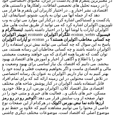
در معتبرترین پلتفرم های پادکست در ایران، محتوای اختصاصی خود
را در زمینه تحلیل های تخصصی اتفاقات، راهکارها و دانستنی های
اقتصادی، نشر اخبار و... در اختیار کاربران این پلتفرم ها قرار می
دهد که از جمله آنها می توان به پادبِی، شنوتو، اسپاتیفای، اپل
پادکست و کستباکس اشاره کرد. درکنار این موارد می توان به وب
تلویزیون اکوایران اشاره کرد که می توانید از طریق سایت هایی مثل
اکوایران آپارات یا لوشا آنها را در اختیار داشته باشید.
اینستاگرام و
فیسبوک
ecoiran_webtv
تلگرام اکوایران:
ecoirantv
توییتر اکوایران:
چه کسانی مخاطب اکوایران هستند؟
در
ecoiran
و آپارات اکوایران:
پاسخ به این سوال که چه کسانی می توانند بیش ترین استفاده را از
اکوایران داشته باشند و چه کسانی مخاطبان این رسانه هستند، می
توان گفت که تقریبا همه افرادی که می خواهند وضعیت معیشتی
خود را با اطلاع و آگاهی از اخبار و آموزش های اقتصادی بهبود
ببخشد. می دانیم که اقتصاد، یک نیاز اساسی برای بهبود وضعیت و
مالی و اقتصادی ماست و اگر بخواهیم وضعیت فعلی و آینده خود را
بهتر کنیم به آن نیاز داریم. اکوایران به عنوان یک رسانه اختصاصی
در تلاش است محتوایی در این زمینه ارائه کند که برای تمام افراد
قابل استفاده باشد. اکوایران در کنار پوشش شاخه های مختلف
اقتصادی مثل اقتصاد کلان، اکوایران بورس، ارز و طلا، خودرو،
مسکن، خبر های بانکی و... فعالیت های خبری و متنی خود را در
چهار صفحه از وب سایتش قرار می دهد:
اکوخبر
رو در رو
رمز
ارزها
داده نما
نبض بورس
اکوتِک
در هرکدام از این صفحات نوع
خاصی از محتوا را می توانیم مشاهده کنیم که علاوه بر حفظ تم و
موضوع اصلی که اقتصاد است، موضوعات مختلف دیگری چاشنی