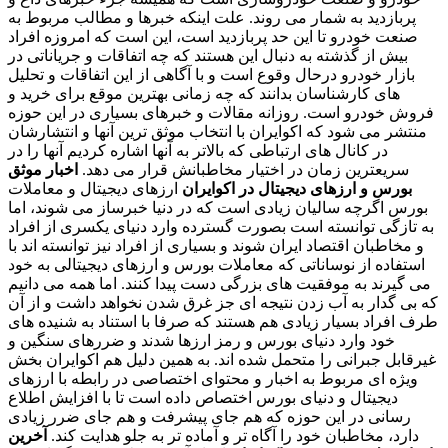
پربازدید به شمار می روند. علت اینکه خبرها و مطالب مربوط به
صنعت خودرو تا این حد پربازدید است، این است که امروزه افراد
بیش از گذشته به دنبال این هستند که چه اتفاقات و جریاناتی در
بازار خودرو درحال وقوع است و با آگاهی از این اتفاقات و تحلیل
های کارشناسان بدانند که چه زمانی بهترین موقع برای خرید و
فروش خودرو است. روزانه مقالات و خبرهای بسیاری در این حوزه
منتشر می شود که اکوایران با انتخاب موثق ترین آنها و انتشارشان
در کانال های ارتباطی که بالاتر به آنها اشاره کردیم آنها را در
سریعترین زمان در اختیار مخاطبانش قرار می دهد.
اخبار موثق
بورس و ارزهای دیجیتال در اکوایران
ارزهای دیجیتال و معاملات
بورس اگرچه سالیان زیادی است که در دنیا خبرساز می شوند، اما
به تازگی توانسته است بصورت گسترده وارد دنیای یکسری از افراد
و مخاطبان اقتصاد ایران شوند و بسیاری از افراد نیز توانسته اند با
استفاده از نوساناتی که معاملات بورس و ارزهای دیجیتالی به خود
می گیرند به موفقیت های بزرگی دست پیدا کنند. اما همه می دانیم
که بی گدار به آب زدن نتیجه ای جز غرق شدن نخواهد داشت و از آن
طرف افراد بسیار زیادی هم هستند که صرفا با استناد به شنیده های
خود وارد دنیای بورس و رمز ارزها شدند و ضررهای سنگین و
غیرقابل جبرانی را متحمل شده اند. به همین دلیل هم اکوایران بخش
ویژه ای مربوط به اخبار و محتوای اختصاصی در رابطه با ارزهای
دیجیتال و دنیای بورس اختصاص داده است تا با افزایش اطلاع
رسانی در این حوزه که هم جای پیشرفت و هم جای ضرر زیادی
دارد، مخاطبان خود را آگاه تر و آماده تر به جلو هدایت کند.
آخرین